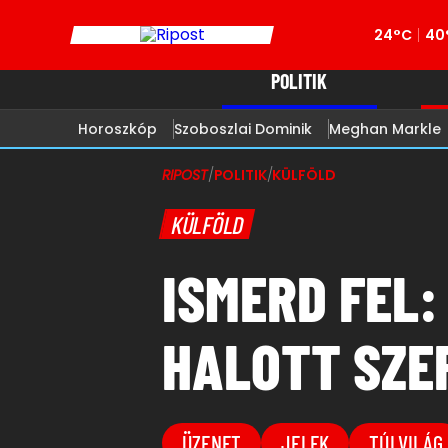
24°C
40
POLITIK
Horoszkóp
Szoboszlai Dominik
Meghan Markle
RIPOST
/
POLITIK
/
KÜLFÖLD
KÜLFÖLD
ISMERD FEL:
HALOTT SZE
ÜZENET
JELEK
TÚLVILÁG