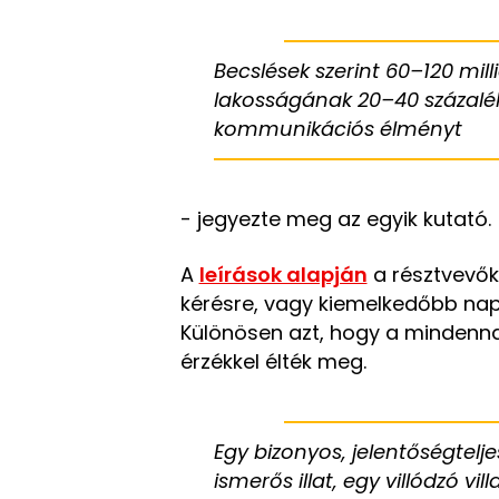
Becslések szerint 60–120 mill
lakosságának 20–40 százalék
kommunikációs élményt
- jegyezte meg az egyik kutató.
A
leírások alapján
a résztvevők
kérésre, vagy kiemelkedőbb napo
Különösen azt, hogy a mindenna
érzékkel élték meg.
Egy bizonyos, jelentőségtelje
ismerős illat, egy villódzó v