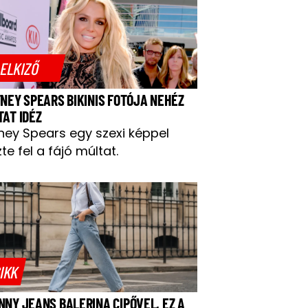
ELKIZŐ
TNEY SPEARS BIKINIS FOTÓJA NEHÉZ
TAT IDÉZ
tney Spears egy szexi képpel
te fel a fájó múltat.
IKK
NNY JEANS BALERINA CIPŐVEL, EZ A