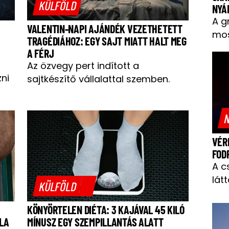
KÜLFÖLD
NYÁ
A g
VALENTIN-NAPI AJÁNDÉK VEZETHETETT
mos
TRAGÉDIÁHOZ: EGY SAJT MIATT HALT MEG
A FÉRJ
Az özvegy pert indított a
zni
sajtkészítő vállalattal szemben.
N
VÉR
FOD
A c
látt
KÜLFÖLD
KÖNYÖRTELEN DIÉTA: 3 KAJÁVAL 45 KILÓ
LA
MÍNUSZ EGY SZEMPILLANTÁS ALATT