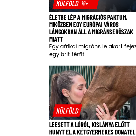
KÜLFÖLD
18+
ÉLETBE LÉP A MIGRÁCIÓS PAKTUM,
MIKÖZBEN EGY EURÓPAI VÁROS
LÁNGOKBAN ÁLL A MIGRÁNSERŐSZAK
MIATT
Egy afrikai migráns le akart feje
egy brit férfit.
KÜLFÖLD
LEESETT A LÓRÓL, KISLÁNYA ELŐTT
HUNYT EL A KÉTGYERMEKES DONATEL