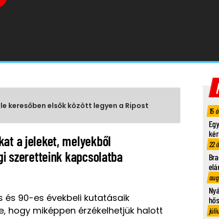
gle keresőben elsők között legyen a Ripost
15 
Egy
kér
at a jeleket, melyekből
22 
ági szeretteink kapcsolatba
Bra
elá
aug
Nyá
 és 90-es évekbeli kutatásaik
hő
se, hogy miképpen érzékelhetjük halott
júli