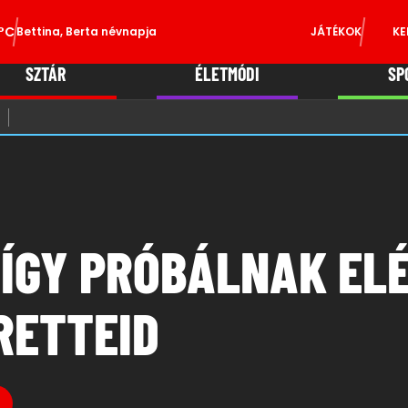
°C
Bettina, Berta névnapja
JÁTÉKOK
KE
SZTÁR
ÉLETMÓDI
SP
 ÍGY PRÓBÁLNAK EL
RETTEID