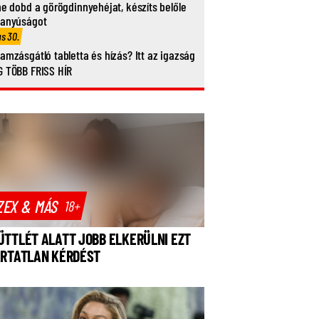
ne dobd a görögdinnyehéjat, készíts belőle
vanyúságot
us 30.
amzásgátló tabletta és hízás? Itt az igazság
 TÖBB FRISS HÍR
ZEX & MÁS
18+
ÜTTLÉT ALATT JOBB ELKERÜLNI EZT
ÁRTATLAN KÉRDÉST