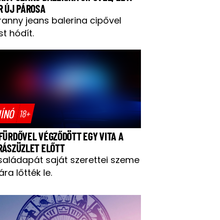
R ÚJ PÁROSA
ranny jeans balerina cipővel
t hódít.
ÍNÓ
18+
FÜRDŐVEL VÉGZŐDÖTT EGY VITA A
RÁSZÜZLET ELŐTT
saládapát saját szerettei szeme
ára lőtték le.