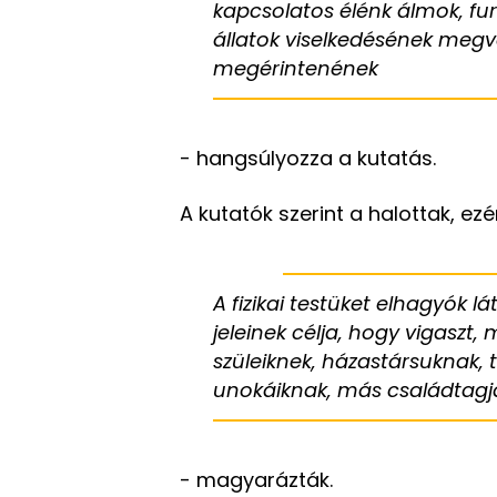
kapcsolatos élénk álmok, fur
állatok viselkedésének megvá
megérintenének
- hangsúlyozza a kutatás.
A kutatók szerint a halottak, ez
A fizikai testüket elhagyók l
jeleinek célja, hogy vigasz
szüleiknek, házastársuknak, 
unokáiknak, más családtagj
- magyarázták.