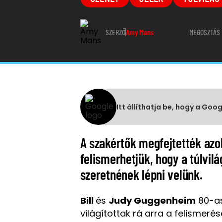
SZERZŐ
Amy Mans
MEGOSZTÁS
Itt állíthatja be, hogy a Goo
A szakértők megfejtették azok
felismerhetjük, hogy a túlvil
szeretnének lépni velünk.
Bill
és
Judy Guggenheim
80-as
világítottak rá arra a felismeré