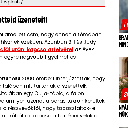
 Unsplash /
etteid üzeneteit!
L
l amellett sem, hogy ebben a témában
BRA
 hisznek ezekben. Azonban Bill és Judy
MIN
alál utáni kapcsolatfelvétel
az évek
n egyre nagyobb figyelmet és
rülbelül 2000 embert interjúztattak, hogy
talában mit tartanak a szeretteik
Általában egy Ouija-tábla, a falon
S
valamilyen üzenet a párás tükrön kerültek
NYÁ
is a részvevőktől, hogy tapasztaltak-e
MŰK
an próbáltak kapcsolatba lépni velük a