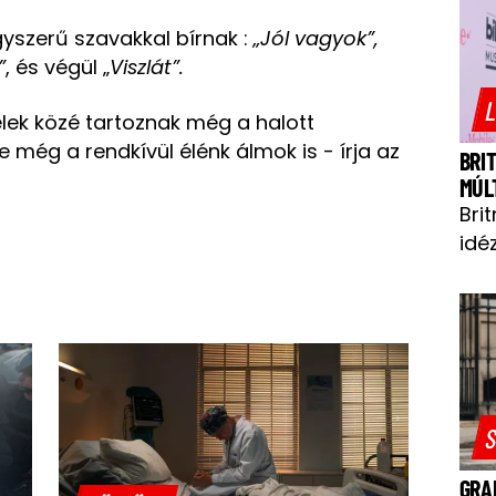
gyszerű szavakkal bírnak :
„Jól vagyok”,
”
, és végül „
Viszlát”.
L
lek közé tartoznak még a halott
ve még a rendkívül élénk álmok is - írja az
BRI
MÚL
Bri
idéz
S
GRA