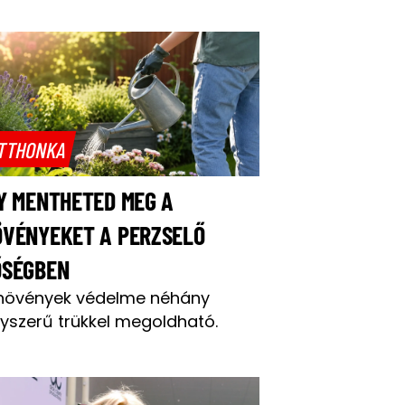
TTHONKA
Y MENTHETED MEG A
ÖVÉNYEKET A PERZSELŐ
ŐSÉGBEN
növények védelme néhány
yszerű trükkel megoldható.