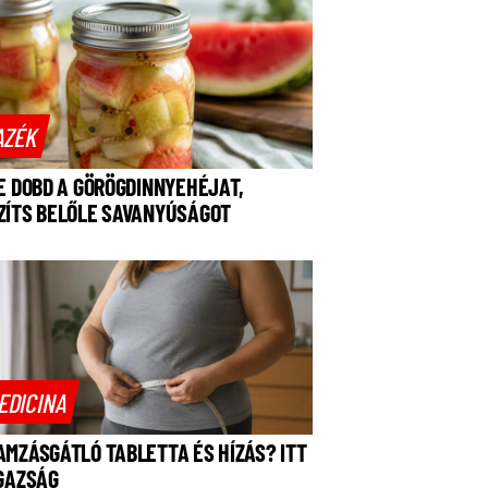
AZÉK
NE DOBD A GÖRÖGDINNYEHÉJAT,
ZÍTS BELŐLE SAVANYÚSÁGOT
EDICINA
AMZÁSGÁTLÓ TABLETTA ÉS HÍZÁS? ITT
IGAZSÁG