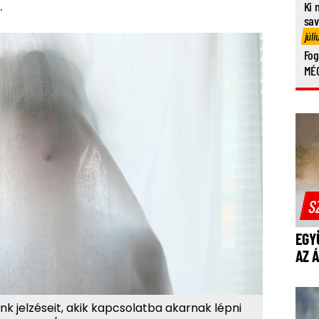
.
Ki 
sa
júli
Fog
MÉG
S
EGY
AZ 
ink jelzéseit, akik kapcsolatba akarnak lépni