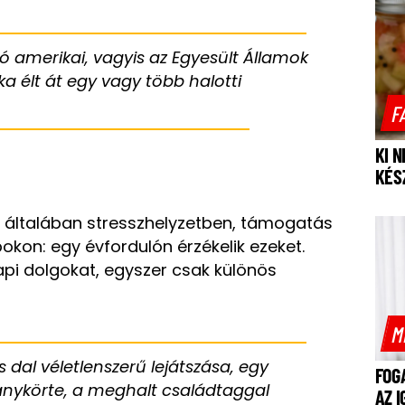
ió amerikai, vagyis az Egyesült Államok
a élt át egy vagy több halotti
F
KI 
KÉS
 általában stresszhelyzetben, támogatás
kon: egy évfordulón érzékelik ezeket.
pi dolgokat, egyszer csak különös
M
s dal véletlenszerű lejátszása, egy
FOG
illanykörte, a meghalt családtaggal
AZ 