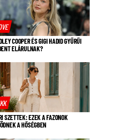
OVE
DLEY COOPER ÉS GIGI HADID GYŰRŰI
DENT ELÁRULNAK?
IKK
RI SZETTEK: EZEK A FAZONOK
ÖDNEK A HŐSÉGBEN