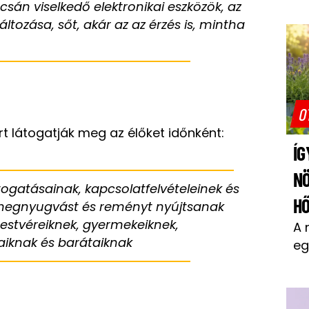
csán viselkedő elektronikai eszközök, az
ltozása, sőt, akár az az érzés is, mintha
O
ért látogatják meg az élőket időnként:
ÍG
N
átogatásainak, kapcsolatfelvételeinek és
H
t, megnyugvást és reményt nyújtsanak
testvéreiknek, gyermekeiknek,
A 
aiknak és barátaiknak
eg