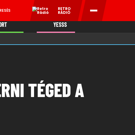
RETRO
RESÉS
RÁDIÓ
ORT
YESSS
MANI
ÉRNI TÉGED A