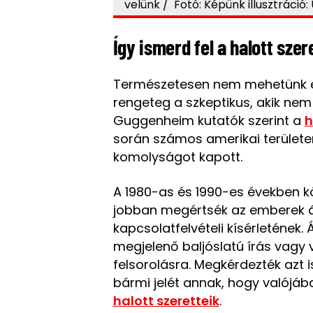
velünk / Fotó: Képünk illusztráció:
Így ismerd fel a halott szer
Természetesen nem mehetünk e
rengeteg a szkeptikus, akik nem
Guggenheim kutatók szerint a
h
során számos amerikai területe
komolyságot kapott.
A 1980-as és 1990-es években kö
jobban megértsék az emberek ál
kapcsolatfelvételi kísérletének. 
megjelenő baljóslatú írás vagy 
felsorolásra. Megkérdezték azt 
bármi jelét annak, hogy valójáb
halott szeretteik
.