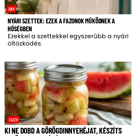
SIKK
NYÁRI SZETTEK: EZEK A FAZONOK MŰKÖDNEK A
HŐSÉGBEN
Ezekkel a szettekkel egyszerűbb a nyári
öltözködés.
FAZÉK
KI NE DOBD A GÖRÖGDINNYEHÉJAT, KÉSZÍTS