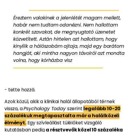
Éreztem valakinek a jelenlétét magam mellett,
habár nem tudtam odanézni. Nem hallottam
konkrét szavakat, de megnyugtató üzenetet
közvetített. Aztán hirtelen azt hallottam, hogy
kinyílik a hálószobám ajtaja, majd egy barátom
hangját, aki mintha nagyon távolról azt mondta
volna, hogy kórházba visz
- tette hozzá.
Azok közül, akik a klinikai halál állapotából térnek
vissza, a
Psychology Today
szerint
legalább 10-20
százalékuk megtapasztalta már a halálközeli
élményt.
Egy szívleállást túlélőket vizsgáló
kutatásban pedig
a résztvevők közel 10 százaléka