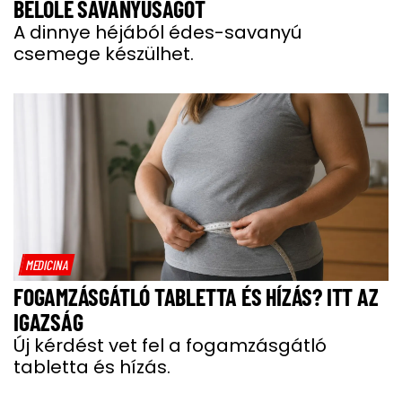
BELŐLE SAVANYÚSÁGOT
A dinnye héjából édes-savanyú
csemege készülhet.
MEDICINA
FOGAMZÁSGÁTLÓ TABLETTA ÉS HÍZÁS? ITT AZ
IGAZSÁG
Új kérdést vet fel a fogamzásgátló
tabletta és hízás.