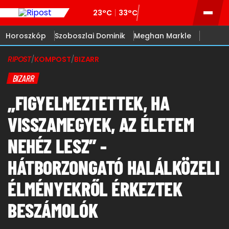
23°C
33°C
Horoszkóp
Szoboszlai Dominik
Meghan Markle
RIPOST
/
KOMPOST
/
BIZARR
BIZARR
„FIGYELMEZTETTEK, HA
VISSZAMEGYEK, AZ ÉLETEM
NEHÉZ LESZ” -
HÁTBORZONGATÓ HALÁLKÖZELI
ÉLMÉNYEKRŐL ÉRKEZTEK
BESZÁMOLÓK