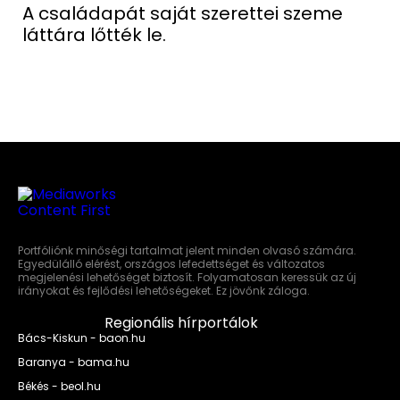
A családapát saját szerettei szeme
láttára lőtték le.
Portfóliónk minőségi tartalmat jelent minden olvasó számára.
Egyedülálló elérést, országos lefedettséget és változatos
megjelenési lehetőséget biztosít. Folyamatosan keressük az új
irányokat és fejlődési lehetőségeket. Ez jövőnk záloga.
Regionális hírportálok
Bács-Kiskun - baon.hu
Baranya - bama.hu
Békés - beol.hu