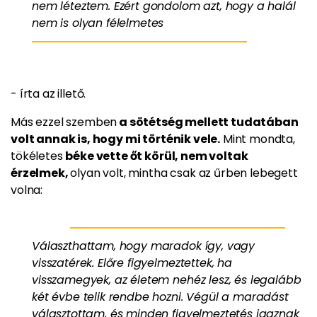
nem léteztem. Ezért gondolom azt, hogy a halál
nem is olyan félelmetes
- írta az illető.
Más ezzel szemben
a sötétség mellett tudatában
volt annak is, hogy mi történik vele.
Mint mondta,
tökéletes
béke vette őt körül, nem voltak
érzelmek,
olyan volt, mintha csak az űrben lebegett
volna:
Választhattam, hogy maradok így, vagy
visszatérek. Előre figyelmeztettek, ha
visszamegyek, az életem nehéz lesz, és legalább
két évbe telik rendbe hozni. Végül a maradást
választottam, és minden figyelmeztetés igaznak