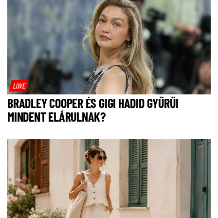
LOVE
BRADLEY COOPER ÉS GIGI HADID GYŰRŰI
MINDENT ELÁRULNAK?