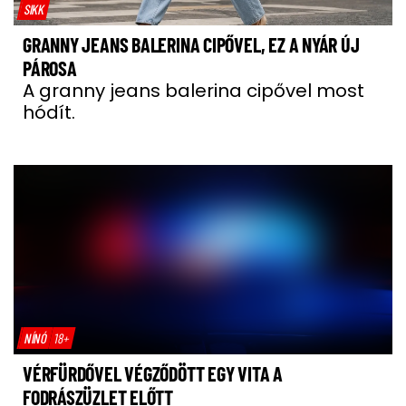
SIKK
GRANNY JEANS BALERINA CIPŐVEL, EZ A NYÁR ÚJ
PÁROSA
A granny jeans balerina cipővel most
hódít.
NÍNÓ
18+
VÉRFÜRDŐVEL VÉGZŐDÖTT EGY VITA A
FODRÁSZÜZLET ELŐTT