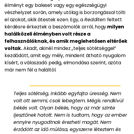
élményt egy baleset vagy egy egészségügyi
vészhelyzet során, amely utólag is borzongással tölti
el azokat, akik átestek ezen. Egy, a
Redditen
feltett
kérdésre érkeztek a beszámolók arról, hogy
milyen
halálközeli élményben volt része a
felhasználóknak, és amik meglehetősen eltérőek
voltak.
Akadt, akinél mindez „teljes sötétséggel”
kezdődött, amit egy mély, mindent átható nyugalom
kísért, a válaszadó pedig, elmondása szerint, azóta
már nem fél a haláltól.
Teljes sötétség, inkább egyfajta üresség. Nem
volt ott semmi, csak lebegtem. Mégis rendkívül
békés volt. Olyan békés, hogy az már szinte
ijesztőnek hatott. Nem is tudtam, hogy az ember
ennyire nyugodtnak érezheti magát. Nem
érződött az idő múlása, egyszerre léteztem és