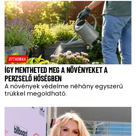
OTTHONKA
ÍGY MENTHETED MEG A NÖVÉNYEKET A
PERZSELŐ HŐSÉGBEN
A növények védelme néhány egyszerű
trükkel megoldható.