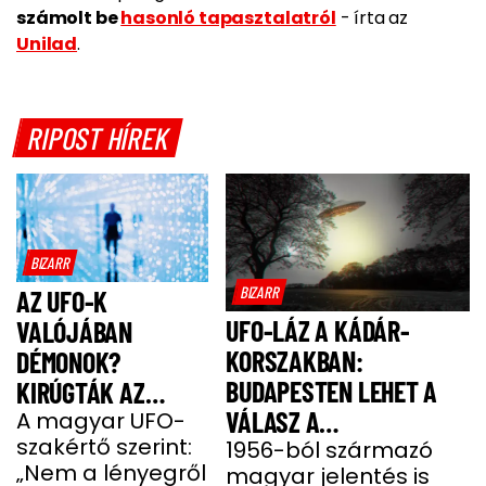
számolt be
hasonló tapasztalatról
- írta az
Unilad
.
RIPOST HÍREK
BIZARR
BIZARR
AZ UFO-K
UFO-LÁZ A KÁDÁR-
VALÓJÁBAN
KORSZAKBAN:
DÉMONOK?
BUDAPESTEN LEHET A
KIRÚGTÁK AZ
VÁLASZ A
ÖRDÖGŰZŐ PAPOT,
A magyar UFO-
szakértő szerint:
MEGMAGYARÁZHATATLAN
1956-ból származó
MOST MEGSZÓLALT
„Nem a lényegről
magyar jelentés is
JELENSÉGRE
AZ UFO-SZAKÉRTŐ!