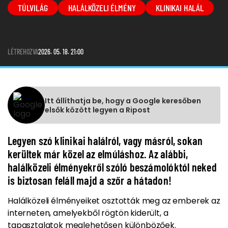
TÚLVILÁG
HALÁLKÖZELI ÉLMÉNY
KLINIKAI HALÁL
LÉTREHOZVA
2026. 05. 18. 21:00
Itt állíthatja be, hogy a Google keresőben
elsők között legyen a Ripost
Legyen szó klinikai halálról, vagy másról, sokan
kerültek már közel az elmúláshoz. Az alábbi,
halálközeli élményekről szóló beszámolóktól neked
is biztosan feláll majd a szőr a hátadon!
Halálközeli élményeiket osztották meg az emberek az
interneten, amelyekből rögtön kiderült, a
tapasztalatok meglehetősen különbözőek.