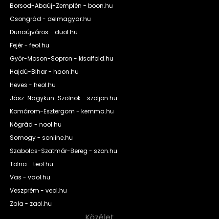
Borsod-Abaúj-Zemplén - boon.hu
Csongrád - delmagyar.hu
Dunaújváros - duol.hu
Fejér - feol.hu
Győr-Moson-Sopron - kisalfold.hu
Hajdú-Bihar - haon.hu
Heves - heol.hu
Jász-Nagykun-Szolnok - szoljon.hu
Komárom-Esztergom - kemma.hu
Nógrád - nool.hu
Somogy - sonline.hu
Szabolcs-Szatmár-Bereg - szon.hu
Tolna - teol.hu
Vas - vaol.hu
Veszprém - veol.hu
Zala - zaol.hu
Közélet