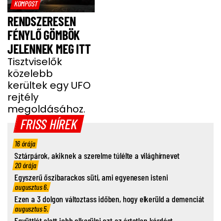
KOMPOST
RENDSZERESEN
FÉNYLŐ GÖMBÖK
JELENNEK MEG ITT
Tisztviselők
közelebb
kerültek egy UFO
rejtély
megoldásához.
FRISS HÍREK
16 órája
Sztárpárok, akiknek a szerelme túlélte a világhírnevet
20 órája
Egyszerű őszibarackos süti, ami egyenesen isteni
augusztus 6.
Ezen a 3 dolgon változtass időben, hogy elkerüld a demenciát
augusztus 5.
Együttlét alatt jobb elkerülni ezt az ártatlan kérdést