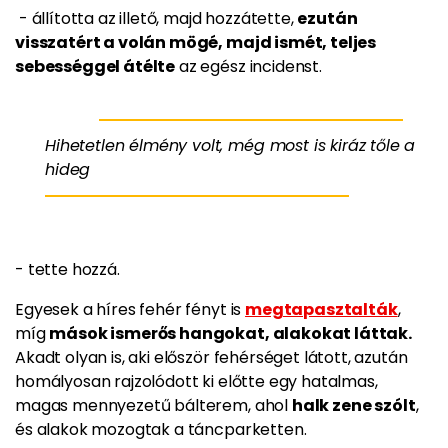
- állította az illető, majd hozzátette,
ezután
visszatért a volán mögé, majd ismét, teljes
sebességgel átélte
az egész incidenst.
Hihetetlen élmény volt, még most is kiráz tőle a
hideg
- tette hozzá.
Egyesek a híres fehér fényt is
megtapasztalták
,
míg
mások ismerős hangokat, alakokat láttak.
Akadt olyan is, aki először fehérséget látott, azután
homályosan rajzolódott ki előtte egy hatalmas,
magas mennyezetű bálterem, ahol
halk zene szólt
,
és alakok mozogtak a táncparketten.