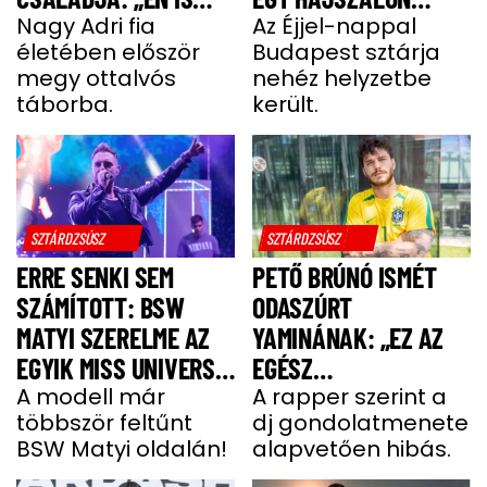
UGYANÚGY IZGULOK,
Nagy Adri fia
LÓGOTT – SÖTÉT
Az Éjjel-nappal
életében először
Budapest sztárja
MINT Ő”
IDŐSZAKBÓL
megy ottalvós
nehéz helyzetbe
MENEKÜLT MEG A
táborba.
került.
SZTÁRAPUKA
SZTÁRDZSÚSZ
SZTÁRDZSÚSZ
ERRE SENKI SEM
PETŐ BRÚNÓ ISMÉT
SZÁMÍTOTT: BSW
ODASZÚRT
MATYI SZERELME AZ
YAMINÁNAK: „EZ AZ
EGYIK MISS UNIVERSE
EGÉSZ
HUNGARY VERSENYZŐ
A modell már
GONDOLATMENET
A rapper szerint a
többször feltűnt
dj gondolatmenete
ZSÁKUTCA”
BSW Matyi oldalán!
alapvetően hibás.