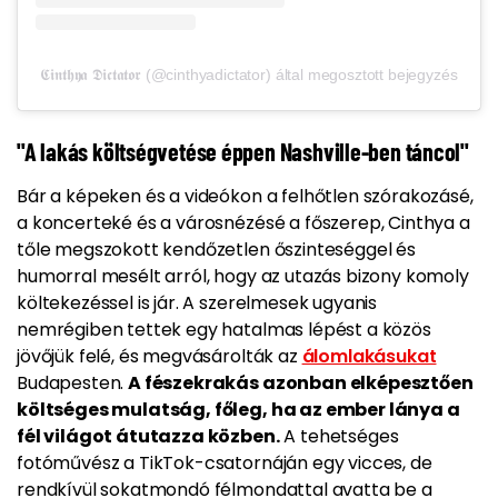
𝕮𝖎𝖓𝖙𝖍𝖞𝖆 𝕯𝖎𝖈𝖙𝖆𝖙𝖔𝖗 (@cinthyadictator) által megosztott bejegyzés
"A lakás költségvetése éppen Nashville-ben táncol"
Bár a képeken és a videókon a felhőtlen szórakozásé,
a koncerteké és a városnézésé a főszerep, Cinthya a
tőle megszokott kendőzetlen őszinteséggel és
humorral mesélt arról, hogy az utazás bizony komoly
költekezéssel is jár. A szerelmesek ugyanis
nemrégiben tettek egy hatalmas lépést a közös
jövőjük felé, és megvásárolták az
álomlakásukat
Budapesten.
A fészekrakás azonban elképesztően
költséges mulatság, főleg, ha az ember lánya a
fél világot átutazza közben.
A tehetséges
fotóművész a TikTok-csatornáján egy vicces, de
rendkívül sokatmondó félmondattal avatta be a