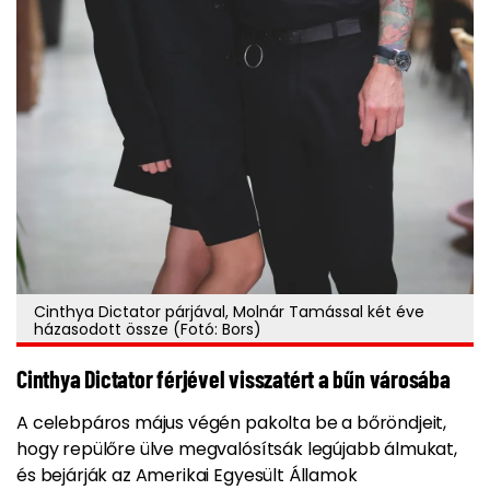
Cinthya Dictator párjával, Molnár Tamással két éve
házasodott össze (Fotó: Bors)
Cinthya Dictator férjével visszatért a bűn városába
A celebpáros május végén pakolta be a bőröndjeit,
hogy repülőre ülve megvalósítsák legújabb álmukat,
és bejárják az Amerikai Egyesült Államok