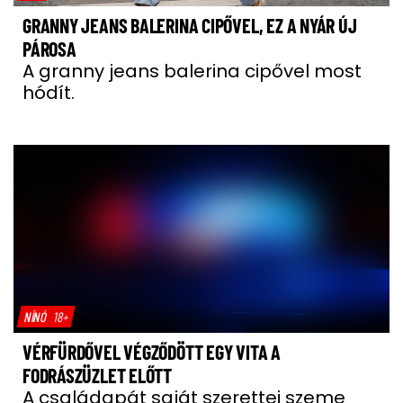
GRANNY JEANS BALERINA CIPŐVEL, EZ A NYÁR ÚJ
PÁROSA
A granny jeans balerina cipővel most
hódít.
NÍNÓ
18+
VÉRFÜRDŐVEL VÉGZŐDÖTT EGY VITA A
FODRÁSZÜZLET ELŐTT
A családapát saját szerettei szeme