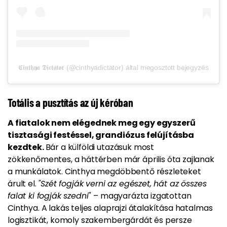
𝕮𝖎𝖓𝖙𝖍𝖞𝖆 𝕯𝖎𝖈𝖙𝖆𝖙𝖔𝖗 (@cinthyadictator) által megosztott bejegyzés
Totális a pusztítás az új kéróban
A fiatalok nem elégednek meg egy egyszerű
tisztasági festéssel, grandiózus felújításba
kezdtek.
Bár a külföldi utazásuk most
zökkenőmentes, a háttérben már április óta zajlanak
a munkálatok. Cinthya megdöbbentő részleteket
árult el.
"Szét fogják verni az egészet, hát az összes
falat ki fogják szedni"
– magyarázta izgatottan
Cinthya. A lakás teljes alaprajzi átalakítása hatalmas
logisztikát, komoly szakembergárdát és persze