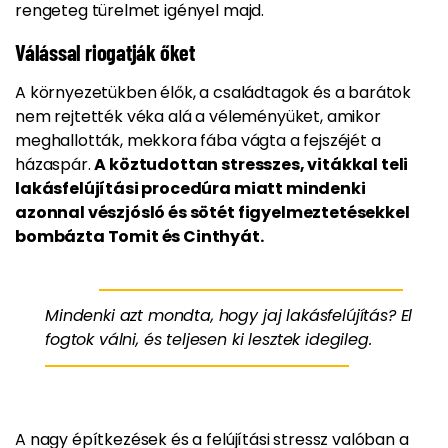
rengeteg türelmet igényel majd.
Válással riogatják őket
A környezetükben élők, a családtagok és a barátok
nem rejtették véka alá a véleményüket, amikor
meghallották, mekkora fába vágta a fejszéjét a
házaspár.
A köztudottan stresszes, vitákkal teli
lakásfelújítási procedúra miatt mindenki
azonnal vészjósló és sötét figyelmeztetésekkel
bombázta Tomit és Cinthyát.
Mindenki azt mondta, hogy jaj lakásfelújítás? El
fogtok válni, és teljesen ki lesztek idegileg.
A nagy építkezések és a felújítási stressz valóban a