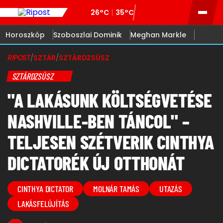
26°C
35°C
Horoszkóp
Szoboszlai Dominik
Meghan Markle
RIPOST
/
SZTÁR
/
SZTÁRDZSÚSZ
SZTÁRDZSÚSZ
"A LAKÁSUNK KÖLTSÉGVETÉSE
NASHVILLE-BEN TÁNCOL" –
TELJESEN SZÉTVERIK CINTHYA
DICTATORÉK ÚJ OTTHONÁT
CINTHYA DICTATOR
MOLNÁR TAMÁS
UTAZÁS
LAKÁSFELÚJÍTÁS