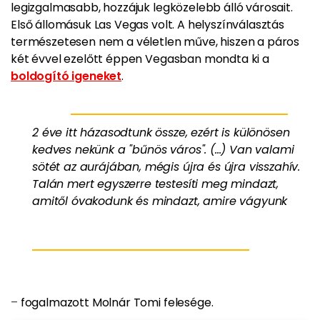
legizgalmasabb, hozzájuk legközelebb álló városait.
Első állomásuk Las Vegas volt. A helyszínválasztás
természetesen nem a véletlen műve, hiszen a páros
két évvel ezelőtt éppen Vegasban mondta ki a
boldogító igeneket
.
2 éve itt házasodtunk össze, ezért is különösen
kedves nekünk a "bűnös város". (...) Van valami
sötét az aurájában, mégis újra és újra visszahív.
Talán mert egyszerre testesíti meg mindazt,
amitől óvakodunk és mindazt, amire vágyunk
–
fogalmazott Molnár Tomi felesége.