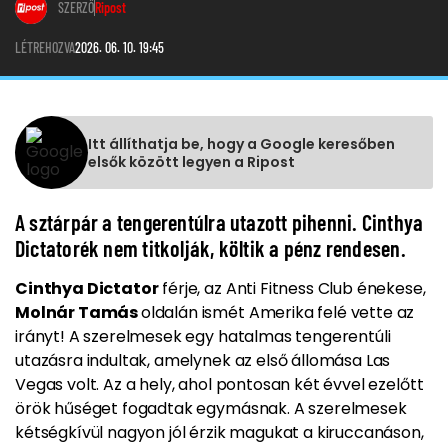
SZERZŐ
Ripost
LÉTREHOZVA
2026. 06. 10. 19:45
Itt állíthatja be, hogy a Google keresőben
elsők között legyen a Ripost
A sztárpár a tengerentúlra utazott pihenni. Cinthya
Dictatorék nem titkolják, költik a pénz rendesen.
Cinthya Dictator
férje, az Anti Fitness Club énekese,
Molnár Tamás
oldalán ismét Amerika felé vette az
irányt! A szerelmesek egy hatalmas tengerentúli
utazásra indultak, amelynek az első állomása Las
Vegas volt. Az a hely, ahol pontosan két évvel ezelőtt
örök hűséget fogadtak egymásnak. A szerelmesek
kétségkívül nagyon jól érzik magukat a kiruccanáson,