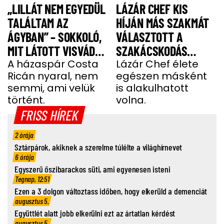
„LILLÁT NEM EGYEDÜL
LÁZÁR CHEF KIS
TALÁLTAM AZ
HÍJÁN MÁS SZAKMÁT
ÁGYBAN” – SOKKOLÓ,
VÁLASZTOTT A
MIT LÁTOTT VISVÁDER
SZAKÁCSKODÁS
TAMÁS
A házaspár Costa
HELYETT
Lázár Chef élete
Ricán nyaral, nem
egészen másként
semmi, ami velük
is alakulhatott
történt.
volna.
FRISS HÍREK
2 órája
Sztárpárok, akiknek a szerelme túlélte a világhírnevet
6 órája
Egyszerű őszibarackos süti, ami egyenesen isteni
Tegnap, 12:51
Ezen a 3 dolgon változtass időben, hogy elkerüld a demenciát
augusztus 5.
Együttlét alatt jobb elkerülni ezt az ártatlan kérdést
augusztus 5.