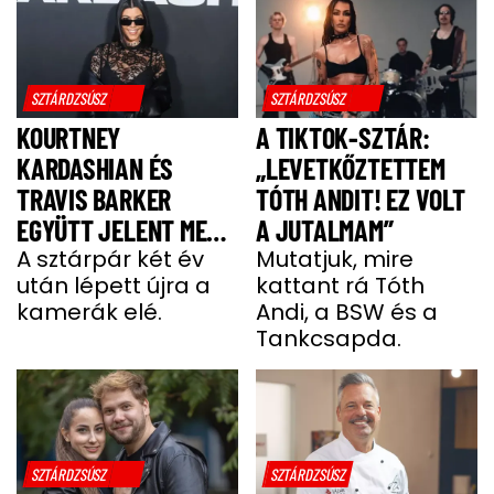
SZTÁRDZSÚSZ
SZTÁRDZSÚSZ
KOURTNEY
A TIKTOK-SZTÁR:
KARDASHIAN ÉS
„LEVETKŐZTETTEM
TRAVIS BARKER
TÓTH ANDIT! EZ VOLT
EGYÜTT JELENT MEG
A JUTALMAM”
A VÖRÖS SZŐNYEGEN
A sztárpár két év
Mutatjuk, mire
után lépett újra a
kattant rá Tóth
kamerák elé.
Andi, a BSW és a
Tankcsapda.
SZTÁRDZSÚSZ
SZTÁRDZSÚSZ