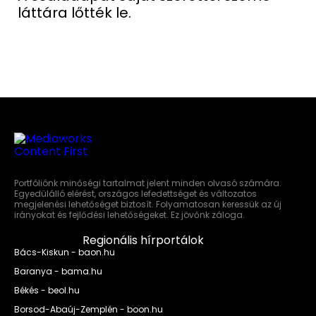
láttára lőtték le.
Portfóliónk minőségi tartalmat jelent minden olvasó számára.
Egyedülálló elérést, országos lefedettséget és változatos
megjelenési lehetőséget biztosít. Folyamatosan keressük az új
irányokat és fejlődési lehetőségeket. Ez jövőnk záloga.
Regionális hírportálok
Bács-Kiskun - baon.hu
Baranya - bama.hu
Békés - beol.hu
Borsod-Abaúj-Zemplén - boon.hu