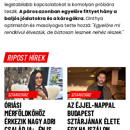
legstabilabb kapcsolatokat is komolyan próbára
teszik.
A páros azonban egyelőre fittyet hány a
baljós jóslatokra és a károgókra.
Cinthya
optimistán és mosolyogva tette hozzá:
"Egyelőre mi
rendkívül élvezzük, de biztosan lesznek nehéz részek."
RIPOST HÍREK
SZTÁRDZSÚSZ
SZTÁRDZSÚSZ
ÓRIÁSI
AZ ÉJJEL-NAPPAL
MÉRFÖLDKŐHÖZ
BUDAPEST
ÉRKEZIK NAGY ADRI
SZTÁRJÁNAK ÉLETE
CSALÁDJA: „ÉN IS
EGY HAJSZÁLON