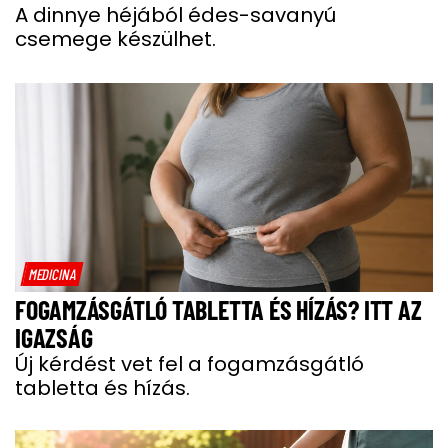
A dinnye héjából édes-savanyú
csemege készülhet.
MEDICINA
FOGAMZÁSGÁTLÓ TABLETTA ÉS HÍZÁS? ITT AZ
IGAZSÁG
Új kérdést vet fel a fogamzásgátló
tabletta és hízás.