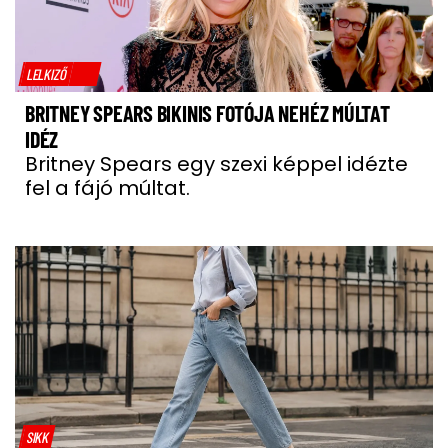
LELKIZŐ
BRITNEY SPEARS BIKINIS FOTÓJA NEHÉZ MÚLTAT
IDÉZ
Britney Spears egy szexi képpel idézte
fel a fájó múltat.
SIKK