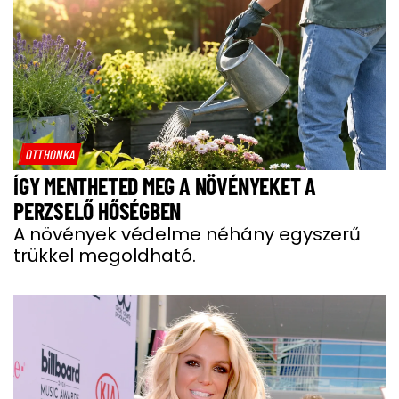
OTTHONKA
ÍGY MENTHETED MEG A NÖVÉNYEKET A
PERZSELŐ HŐSÉGBEN
A növények védelme néhány egyszerű
trükkel megoldható.