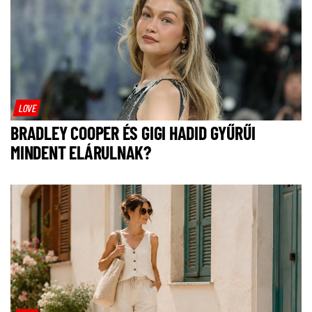
LOVE
BRADLEY COOPER ÉS GIGI HADID GYŰRŰI
MINDENT ELÁRULNAK?