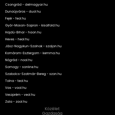
Csongrád - delmagyar.hu
Dunaújváros - duol.hu
Fejér - feol.hu
Győr-Moson-Sopron - kisalfold.hu
Hajdú-Bihar - haon.hu
Heves - heol.hu
Jász-Nagykun-Szolnok - szoljon.hu
Komárom-Esztergom - kemma.hu
Nógrád - nool.hu
Somogy - sonline.hu
Szabolcs-Szatmár-Bereg - szon.hu
Tolna - teol.hu
Vas - vaol.hu
Veszprém - veol.hu
Zala - zaol.hu
Közélet
Gazdaság