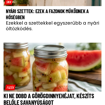
SIKK
NYÁRI SZETTEK: EZEK A FAZONOK MŰKÖDNEK A
HŐSÉGBEN
Ezekkel a szettekkel egyszerűbb a nyári
öltözködés.
FAZÉK
KI NE DOBD A GÖRÖGDINNYEHÉJAT, KÉSZÍTS
BELŐLE SAVANYÚSÁGOT