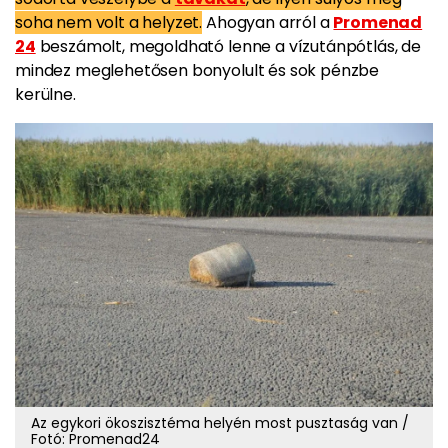
soha nem volt a helyzet.
Ahogyan arról a
Promenad
24
beszámolt, megoldható lenne a vízutánpótlás, de
mindez meglehetősen bonyolult és sok pénzbe
kerülne.
Az egykori ökoszisztéma helyén most pusztaság van /
Fotó: Promenad24