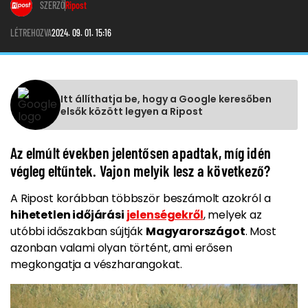
SZERZŐ
Ripost
LÉTREHOZVA
2024. 09. 01. 15:16
Itt állíthatja be, hogy a Google keresőben
elsők között legyen a Ripost
Az elmúlt években jelentősen apadtak, míg idén
végleg eltűntek. Vajon melyik lesz a következő?
A Ripost korábban többször beszámolt azokról a
hihetetlen időjárási
jelenségekről
, melyek az
utóbbi időszakban sújtják
Magyarországot
. Most
azonban valami olyan történt, ami erősen
megkongatja a vészharangokat.