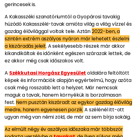
gerincesek is.
A Kakasszéki szanatóriumtól a Gyopárosi tavakig
húzódó Kakasszéki-tavak amióta világ a világ vízzel és
gazdag élővilággal voltak tele. Aztán
2022-ben, a
szintén extrém aszályos nyáron már lehetett észlelni
a kiszáradás jeleit
. A sekélyesebb részek már akkor
kikandikáltak és időnként egészen szárazak lettek, de
ez akkor még csak időszakos volt.
A
Székkutasi Horgász Egyesület
oldalára feltöltött
képek és információk alapján egyértelmű, hogy azóta
csak még rosszabb lett a helyzet. Már nemcsak
maguk a tavak, hanem környékük is borzalmasan
fest.
Nem pusztán kiszáradt az egykor gazdag élővilág
medre, hanem egyenesen porzik.
A szélénél itt-ott
ugyan még van némi zöld, de már az sem bírja sokáig.
Az elmúlt négy év aszályos időszaka már többször
sodorta veszélybe a
tavakat
, de ilyen súlyos még