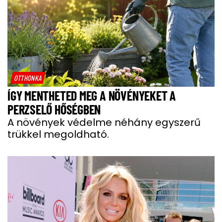
OTTHONKA
ÍGY MENTHETED MEG A NÖVÉNYEKET A
PERZSELŐ HŐSÉGBEN
A növények védelme néhány egyszerű
trükkel megoldható.