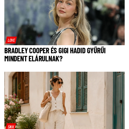
LOVE
BRADLEY COOPER ÉS GIGI HADID GYŰRŰI
MINDENT ELÁRULNAK?
SIKK