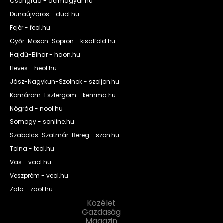
Csongrád - delmagyar.hu
Dunaújváros - duol.hu
Fejér - feol.hu
Győr-Moson-Sopron - kisalfold.hu
Hajdú-Bihar - haon.hu
Heves - heol.hu
Jász-Nagykun-Szolnok - szoljon.hu
Komárom-Esztergom - kemma.hu
Nógrád - nool.hu
Somogy - sonline.hu
Szabolcs-Szatmár-Bereg - szon.hu
Tolna - teol.hu
Vas - vaol.hu
Veszprém - veol.hu
Zala - zaol.hu
Közélet
Gazdaság
Magazin