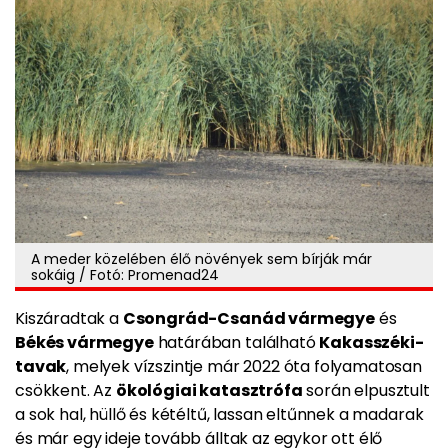
A meder közelében élő növények sem bírják már
sokáig / Fotó: Promenad24
Kiszáradtak a
Csongrád-Csanád vármegye
és
Békés vármegye
határában található
Kakasszéki-
tavak
, melyek vízszintje már 2022 óta folyamatosan
csökkent. Az
ökológiai katasztrófa
során elpusztult
a sok hal, hüllő és kétéltű, lassan eltűnnek a madarak
és már egy ideje tovább álltak az egykor ott élő