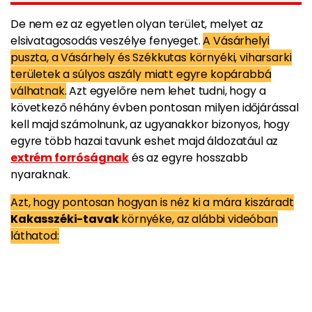
De nem ez az egyetlen olyan terület, melyet az
elsivatagosodás veszélye fenyeget.
A Vásárhelyi
puszta, a Vásárhely és Székkutas környéki, viharsarki
területek a súlyos aszály miatt egyre kopárabbá
válhatnak.
Azt egyelőre nem lehet tudni, hogy a
következő néhány évben pontosan milyen időjárással
kell majd számolnunk, az ugyanakkor bizonyos, hogy
egyre több hazai tavunk eshet majd áldozatául az
extrém forróságnak
és az egyre hosszabb
nyaraknak.
Azt, hogy pontosan hogyan is néz ki a mára kiszáradt
Kakasszéki-tavak
környéke, az alábbi videóban
láthatod: