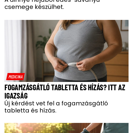
csemege készülhet.
MEDICINA
FOGAMZÁSGÁTLÓ TABLETTA ÉS HÍZÁS? ITT AZ
IGAZSÁG
Új kérdést vet fel a fogamzásgátló
tabletta és hízás.