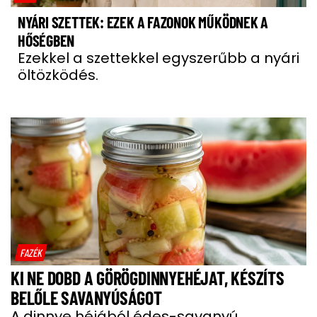
NYÁRI SZETTEK: EZEK A FAZONOK MŰKÖDNEK A
HŐSÉGBEN
Ezekkel a szettekkel egyszerűbb a nyári
öltözködés.
FAZÉK
KI NE DOBD A GÖRÖGDINNYEHÉJAT, KÉSZÍTS
BELŐLE SAVANYÚSÁGOT
A dinnye héjából édes-savanyú