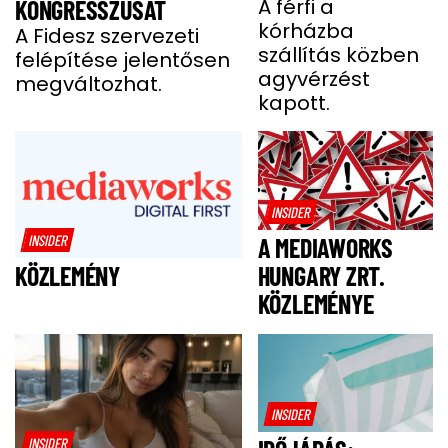
BENCE HÓNAPOKIG
A férfi a
KONGRESSZUSÁT
kórházba
KÓMÁBAN FEKÜDT
A Fidesz szervezeti
szállítás közben
felépítése jelentősen
A BALESETE UTÁN
agyvérzést
megváltozhat.
kapott.
INSIDER
INSIDER
A MEDIAWORKS
HUNGARY ZRT.
KÖZLEMÉNY
KÖZLEMÉNYE
INSIDER
INSIDER