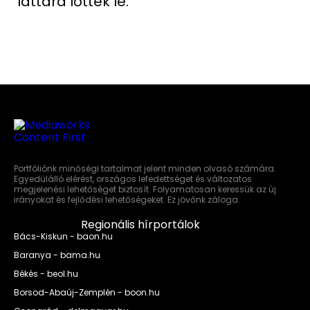
láttára lőtték le.
Portfóliónk minőségi tartalmat jelent minden olvasó számára.
Egyedülálló elérést, országos lefedettséget és változatos
megjelenési lehetőséget biztosít. Folyamatosan keressük az új
irányokat és fejlődési lehetőségeket. Ez jövőnk záloga.
Regionális hírportálok
Bács-Kiskun - baon.hu
Baranya - bama.hu
Békés - beol.hu
Borsod-Abaúj-Zemplén - boon.hu