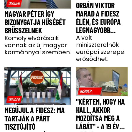
INSIDER
ORBÁN VIKTOR
MARAD A FIDESZ
MAGYAR PÉTER ÍGY
ÉLÉN, ÉS EURÓPA
BIZONYGATJA HŰSÉGÉT
LEGNAGYOBB
BRÜSSZELNEK
JOBBOLDALI
A volt
Komoly elvárásaik
miniszterelnök
vannak az új magyar
SZÖVETSÉGÉT
európai szerepe
kormánnyal szemben.
ÉPÍTI TOVÁBB
erősödhet.
INSIDER
INSIDER
"KÉRTEM, HOGY HA
HALL, AKKOR
MEGÚJUL A FIDESZ: MA
MOZDÍTSA MEG A
TARTJÁK A PÁRT
LÁBÁT" - A 19 ÉVES
TISZTÚJÍTÓ