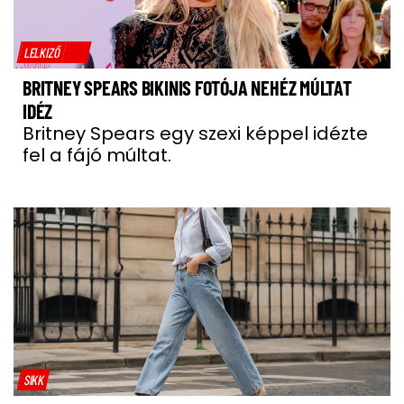
LELKIZŐ
BRITNEY SPEARS BIKINIS FOTÓJA NEHÉZ MÚLTAT
IDÉZ
Britney Spears egy szexi képpel idézte
fel a fájó múltat.
SIKK