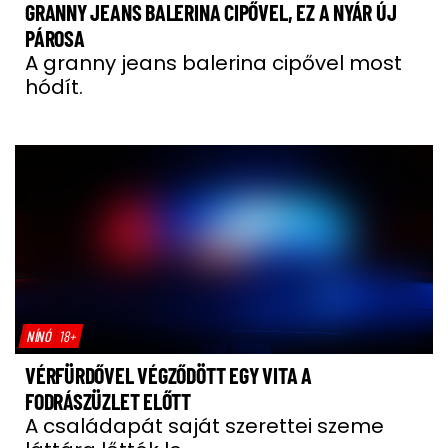
GRANNY JEANS BALERINA CIPŐVEL, EZ A NYÁR ÚJ
PÁROSA
A granny jeans balerina cipővel most
hódít.
NÍNÓ
18+
VÉRFÜRDŐVEL VÉGZŐDÖTT EGY VITA A
FODRÁSZÜZLET ELŐTT
A családapát saját szerettei szeme