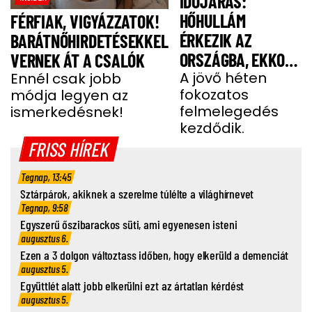
IDŐJÁRÁS:
HŐHULLÁM
FÉRFIAK, VIGYÁZZATOK!
ÉRKEZIK AZ
BARÁTNŐHIRDETÉSEKKEL
ORSZÁGBA, EKKOR
VERNEK ÁT A CSALÓK
ÉR IDE
A jövő héten
Ennél csak jobb
fokozatos
módja legyen az
felmelegedés
ismerkedésnek!
kezdődik.
FRISS HÍREK
Tegnap, 13:45
Sztárpárok, akiknek a szerelme túlélte a világhírnevet
Tegnap, 9:58
Egyszerű őszibarackos süti, ami egyenesen isteni
augusztus 6.
Ezen a 3 dolgon változtass időben, hogy elkerüld a demenciát
augusztus 5.
Együttlét alatt jobb elkerülni ezt az ártatlan kérdést
augusztus 5.