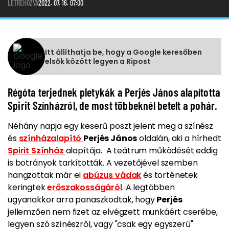
LÉTREHOZVA
2022. 07. 16. 07:00
Itt állíthatja be, hogy a Google keresőben
elsők között legyen a Ripost
Régóta terjednek pletykák a Perjés János alapította
Spirit Színházról, de most többeknél betelt a pohár.
Néhány napja egy keserű poszt jelent meg a színész
és
színházalapító
Perjés János
oldalán, aki a hírhedt
Spirit Színház
alapítója. A teátrum működését eddig
is botrányok tarkították. A vezetőjével szemben
hangzottak már el
abúzus vádak
és történetek
keringtek
erőszakosságáról
. A legtöbben
ugyanakkor arra panaszkodtak, hogy
Perjés
jellemzően nem fizet az elvégzett munkáért cserébe,
legyen szó színészről, vagy "csak egy egyszerű"