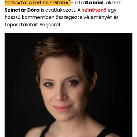
másokkal sikert csináltatni"
- írta
Gabriel
, akihez
Szinetár Dóra
is csatlakozott. A
színésznő
egy
hosszú kommentben összegezte véleményét és
tapasztalatait Perjésről.