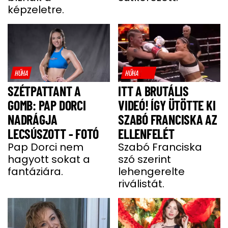
képzeletre.
HŰHA
HŰHA
SZÉTPATTANT A
ITT A BRUTÁLIS
GOMB: PAP DORCI
VIDEÓ! ÍGY ÜTÖTTE KI
NADRÁGJA
SZABÓ FRANCISKA AZ
LECSÚSZOTT - FOTÓ
ELLENFELÉT
Pap Dorci nem
Szabó Franciska
hagyott sokat a
szó szerint
fantáziára.
lehengerelte
riválistát.