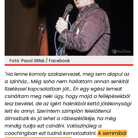
Fotó: Pavol SRNA / Facebook
"Ha lenne komoly szakszervezet, meg sem alapul az
a színház… Még soha nem hallottam onnan senkitől
fizetéssel kapcsolatban jót… Én egy egész lemezt
csináltam meg neki úgy, hogy majd a fellépésekből
lesz bevétel, de az ígért haknikból kettő jótékonysági
lett és annyi. Szerintem szimplán felelőtlenül
álmodozik és jó lehet a rábeszélőkéje, ha még
mindig tudja ezt csinálni. Valószínűleg a
coachingban ezt tudná kamatoztatni.
A semmiből