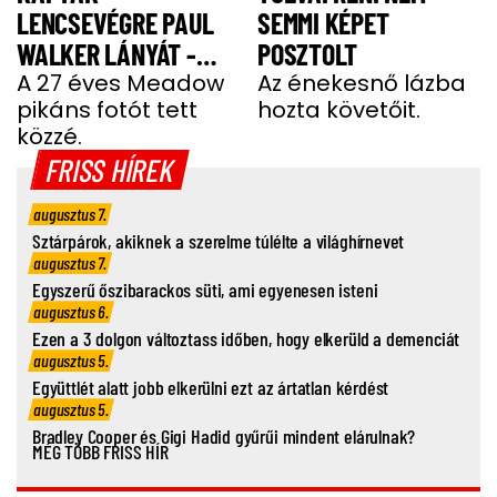
LENCSEVÉGRE PAUL
SEMMI KÉPET
WALKER LÁNYÁT -
POSZTOLT
FOTÓ
A 27 éves Meadow
Az énekesnő lázba
pikáns fotót tett
hozta követőit.
közzé.
FRISS HÍREK
augusztus 7.
Sztárpárok, akiknek a szerelme túlélte a világhírnevet
augusztus 7.
Egyszerű őszibarackos süti, ami egyenesen isteni
augusztus 6.
Ezen a 3 dolgon változtass időben, hogy elkerüld a demenciát
augusztus 5.
Együttlét alatt jobb elkerülni ezt az ártatlan kérdést
augusztus 5.
Bradley Cooper és Gigi Hadid gyűrűi mindent elárulnak?
MÉG TÖBB FRISS HÍR