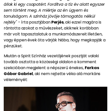
állok ki egy csapatért. Fordítva a tíz év alatt egyszer
sem történt meg. A miértje az én ügyem és
tanulságom. A színház jövője támogatás nélkül
rejtély"
- írta posztjában
Perjés
, aki ezzel magára is
rántotta azokat a művészeket, akiknek korábban
már volt tapasztalatuk a munkamódszereit illetően,
vagy éppen évek óta várják hiába, hogy megkapják a
pénzüket.
Miután a Spirit Színház vezetőjének posztját valaki
tovább osztotta a közösségi oldalon a komment
szekcióban megjelent a népszerű énekes,
Farkas
Gábor Gabriel
, aki nem rejtette véka alá markáns
véleményét: