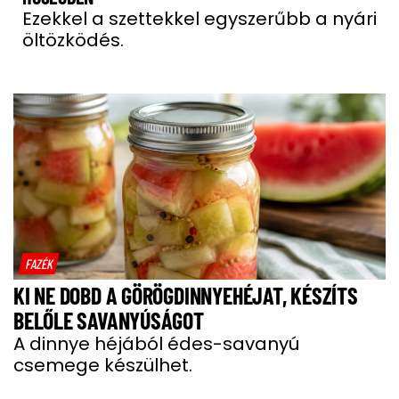
Ezekkel a szettekkel egyszerűbb a nyári
öltözködés.
FAZÉK
KI NE DOBD A GÖRÖGDINNYEHÉJAT, KÉSZÍTS
BELŐLE SAVANYÚSÁGOT
A dinnye héjából édes-savanyú
csemege készülhet.