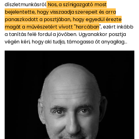
díszletmunkásról.
Nos, a színigazgató most
bejelentette, hogy visszaadja szerepeit és arra
panaszkodott a posztjában, hogy egyedül érezte
magát a művészetért vívott "harcában
", ezért inkább
a tanítás felé fordul a jövőben. Ugyanakkor posztja
végén kéri, hogy aki tudja, támogassa őt anyagilag...