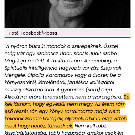
Fotó: Facebook/Picasa
"A nyáron búcsút mondok a szerepeknek. Ősszel
még vár egy Szobotka Tibor, Kocsis Judit Szabó
Magdája mellett. A tanítás öröm. A coaching, a
Spirituális intelligencia nagyobb vonzás. Szép volt
Mengele, Cipolla, Karamazov vagy a Closer. De a
környezetétől, létrejöttétől, járulékos kollégáitól
muszáj elszakadnom. A gyomrom (sem) bírja.
Alkotásra, erőre teremtettem, nem a szorongásra.
Be
kell látnom, hogy egyedül nem megy. Az érem rám
eső részét tán egy könyv tartalmazza majd. Nem
kellenek zsaroló kollégák, olyanok, akik 10 évig vittek,
most hogy nehéz, támadnak.
Nem kell több
kiszolgáltatottság, több hazugság, amikor csak én