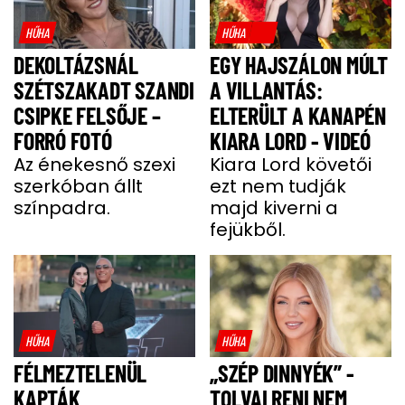
HŰHA
HŰHA
DEKOLTÁZSNÁL
EGY HAJSZÁLON MÚLT
SZÉTSZAKADT SZANDI
A VILLANTÁS:
CSIPKE FELSŐJE –
ELTERÜLT A KANAPÉN
FORRÓ FOTÓ
KIARA LORD - VIDEÓ
Az énekesnő szexi
Kiara Lord követői
szerkóban állt
ezt nem tudják
színpadra.
majd kiverni a
fejükből.
HŰHA
HŰHA
FÉLMEZTELENÜL
„SZÉP DINNYÉK” -
KAPTÁK
TOLVAI RENI NEM