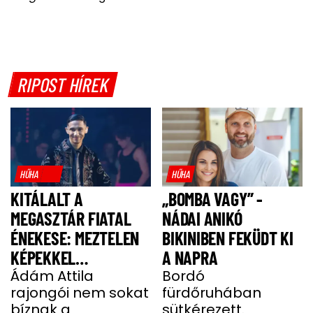
RIPOST HÍREK
HŰHA
HŰHA
KITÁLALT A
„BOMBA VAGY” -
MEGASZTÁR FIATAL
NÁDAI ANIKÓ
ÉNEKESE: MEZTELEN
BIKINIBEN FEKÜDT KI
KÉPEKKEL
A NAPRA
HALMOZZÁK EL A
Ádám Attila
Bordó
rajongói nem sokat
fürdőruhában
RAJONGÓI
bíznak a
sütkérezett.