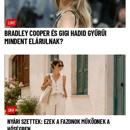
LOVE
BRADLEY COOPER ÉS GIGI HADID GYŰRŰI
MINDENT ELÁRULNAK?
SIKK
NYÁRI SZETTEK: EZEK A FAZONOK MŰKÖDNEK A
HŐSÉGBEN