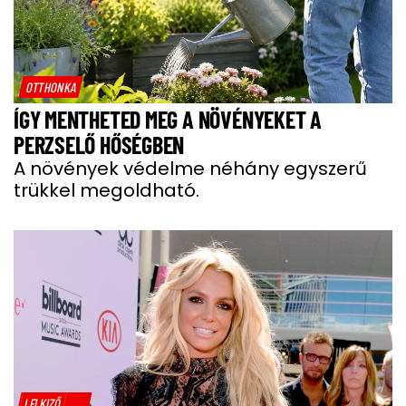
OTTHONKA
ÍGY MENTHETED MEG A NÖVÉNYEKET A
PERZSELŐ HŐSÉGBEN
A növények védelme néhány egyszerű
trükkel megoldható.
LELKIZŐ