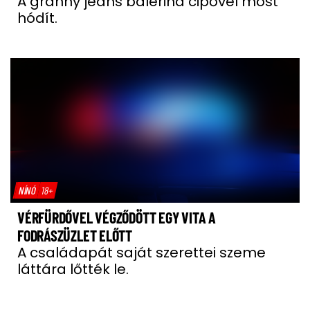
A granny jeans balerina cipővel most
hódít.
NÍNÓ
18+
VÉRFÜRDŐVEL VÉGZŐDÖTT EGY VITA A
FODRÁSZÜZLET ELŐTT
A családapát saját szerettei szeme
láttára lőtték le.