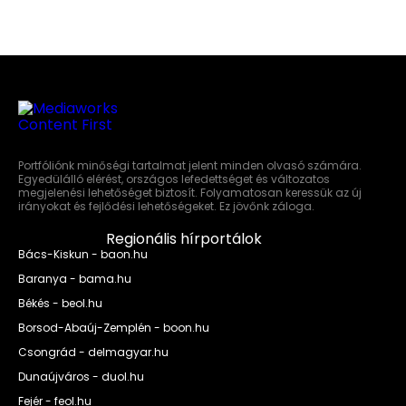
Portfóliónk minőségi tartalmat jelent minden olvasó számára.
Egyedülálló elérést, országos lefedettséget és változatos
megjelenési lehetőséget biztosít. Folyamatosan keressük az új
irányokat és fejlődési lehetőségeket. Ez jövőnk záloga.
Regionális hírportálok
Bács-Kiskun - baon.hu
Baranya - bama.hu
Békés - beol.hu
Borsod-Abaúj-Zemplén - boon.hu
Csongrád - delmagyar.hu
Dunaújváros - duol.hu
Fejér - feol.hu