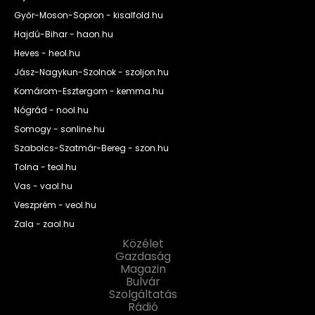
Győr-Moson-Sopron - kisalfold.hu
Hajdú-Bihar - haon.hu
Heves - heol.hu
Jász-Nagykun-Szolnok - szoljon.hu
Komárom-Esztergom - kemma.hu
Nógrád - nool.hu
Somogy - sonline.hu
Szabolcs-Szatmár-Bereg - szon.hu
Tolna - teol.hu
Vas - vaol.hu
Veszprém - veol.hu
Zala - zaol.hu
Közélet
Gazdaság
Magazin
Bulvár
Szolgáltatás
Rádió