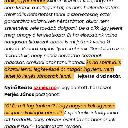
ránk jegyet eladni.
Miután közöltük vele, hogy ha
nem fizeti ki a kollégáinkat, és nem hajlandó valami
minimális befektetést tenni a szervezésbe, ezzel
garantálva valamilyen nézőszámot, akkor nem
szeretnénk vele tovább dolgozni. De a cikk úgy jelent
meg, ahogy ő lenyilatkozta. És ha elkezdtünk volna
hangosan tiltakozni, abból is mi jöttünk volna ki
hülyén. Vannak sajnos ilyen emberek. Gondolom az a
“feladatuk”, hogy nehéz helyzetbe hozzanak
másokat, amikből azok tanulhatnak.
És ha spirituális
akarok lenni, legkevésbé őt magát irigylem. Nem
lehet jó Perjés Jánosnak lenni…"
- fejtette ki
Szinetár
.
Nyírő Beáta
színésznő
is úgy döntött, hozzászól
Perjés János
posztjához:
"Ó! És mit fog tanítani? Hogy hogyan kell ügyesen
ellopni a kollégák pénzét?
A spirituális intelligencia
ott kezdődik, hogy először őszintén szembenézünk
magunkkal!"
- fogalmazott röviden.