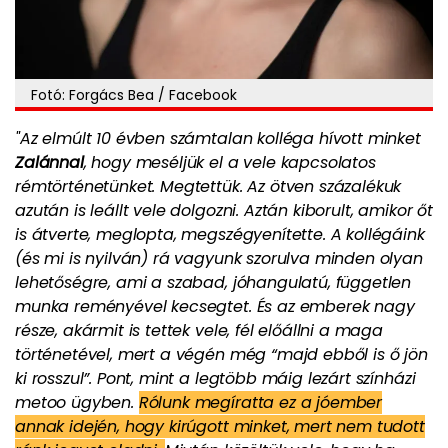
Fotó: Forgács Bea / Facebook
"Az elmúlt 10 évben számtalan kolléga hívott minket
Zalánnal
, hogy meséljük el a vele kapcsolatos
rémtörténetünket. Megtettük. Az ötven százalékuk
azután is leállt vele dolgozni. Aztán kiborult, amikor őt
is átverte, meglopta, megszégyenítette. A kollégáink
(és mi is nyilván) rá vagyunk szorulva minden olyan
lehetőségre, ami a szabad, jóhangulatú, független
munka reményével kecsegtet. És az emberek nagy
része, akármit is tettek vele, fél előállni a maga
történetével, mert a végén még “majd ebből is ő jön
ki rosszul”. Pont, mint a legtöbb máig lezárt színházi
metoo ügyben.
Rólunk megíratta ez a jóember
annak idején, hogy kirúgott minket, mert nem tudott