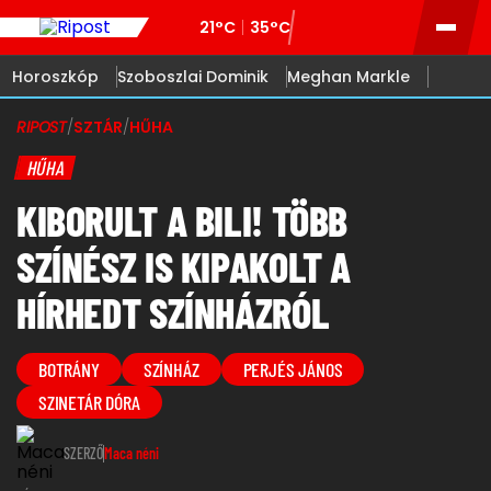
21°C
35°C
Horoszkóp
Szoboszlai Dominik
Meghan Markle
RIPOST
/
SZTÁR
/
HŰHA
HŰHA
KIBORULT A BILI! TÖBB
SZÍNÉSZ IS KIPAKOLT A
HÍRHEDT SZÍNHÁZRÓL
BOTRÁNY
SZÍNHÁZ
PERJÉS JÁNOS
SZINETÁR DÓRA
SZERZŐ
Maca néni