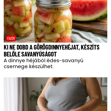
FAZÉK
KI NE DOBD A GÖRÖGDINNYEHÉJAT, KÉSZÍTS
BELŐLE SAVANYÚSÁGOT
A dinnye héjából édes-savanyú
csemege készülhet.