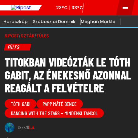
23°C
33°C
Horoszkóp
Szoboszlai Dominik
Meghan Markle
RIPOST
/
SZTÁR
/
FÜLES
FÜLES
TITOKBAN VIDEÓZTÁK LE TÓTH
GABIT, AZ ÉNEKESNŐ AZONNAL
REAGÁLT A FELVÉTELRE
TÓTH GABI
PAPP MÁTÉ BENCE
DANCING WITH THE STARS – MINDENKI TÁNCOL
SZERZŐ
L.A.