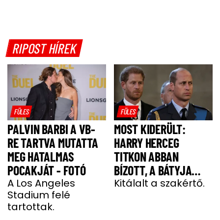
RIPOST HÍREK
FÜLES
FÜLES
PALVIN BARBI A VB-
MOST KIDERÜLT:
RE TARTVA MUTATTA
HARRY HERCEG
MEG HATALMAS
TITKON ABBAN
POCAKJÁT - FOTÓ
BÍZOTT, A BÁTYJA
A Los Angeles
KÖNYÖRÖGNI FOG NEKI
Kitálalt a szakértő.
Stadium felé
tartottak.