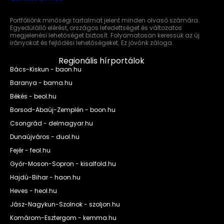
Portfóliónk minőségi tartalmat jelent minden olvasó számára.
Egyedülálló elérést, országos lefedettséget és változatos
megjelenési lehetőséget biztosít. Folyamatosan keressük az új
irányokat és fejlődési lehetőségeket. Ez jövőnk záloga.
Regionális hírportálok
Bács-Kiskun - baon.hu
Baranya - bama.hu
Békés - beol.hu
Borsod-Abaúj-Zemplén - boon.hu
Csongrád - delmagyar.hu
Dunaújváros - duol.hu
Fejér - feol.hu
Győr-Moson-Sopron - kisalfold.hu
Hajdú-Bihar - haon.hu
Heves - heol.hu
Jász-Nagykun-Szolnok - szoljon.hu
Komárom-Esztergom - kemma.hu