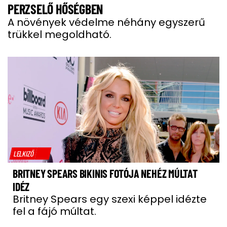
PERZSELŐ HŐSÉGBEN
A növények védelme néhány egyszerű
trükkel megoldható.
LELKIZŐ
BRITNEY SPEARS BIKINIS FOTÓJA NEHÉZ MÚLTAT
IDÉZ
Britney Spears egy szexi képpel idézte
fel a fájó múltat.