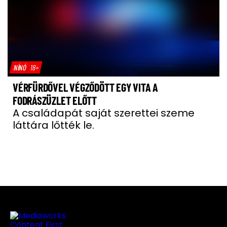
NÍNÓ
18+
VÉRFÜRDŐVEL VÉGZŐDÖTT EGY VITA A
FODRÁSZÜZLET ELŐTT
A családapát saját szerettei szeme
láttára lőtték le.