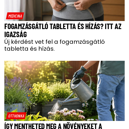
MEDICINA
FOGAMZÁSGÁTLÓ TABLETTA ÉS HÍZÁS? ITT AZ
IGAZSÁG
Új kérdést vet fel a fogamzásgátló
tabletta és hízás.
OTTHONKA
ÍGY MENTHETED MEG A NÖVÉNYEKET A