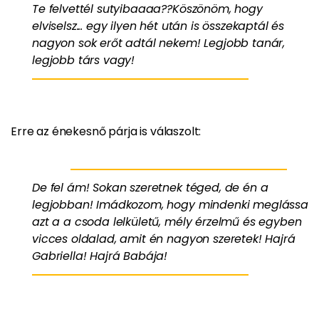
Te felvettél sutyibaaaa??Köszönöm, hogy
elviselsz... egy ilyen hét után is összekaptál és
nagyon sok erőt adtál nekem! Legjobb tanár,
legjobb társ vagy!
Erre az énekesnő párja is válaszolt:
De fel ám! Sokan szeretnek téged, de én a
legjobban! Imádkozom, hogy mindenki meglássa
azt a a csoda lelkületű, mély érzelmű és egyben
vicces oldalad, amit én nagyon szeretek! Hajrá
Gabriella! Hajrá Babája!