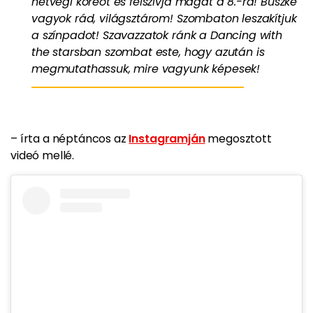
hétvégi koreót és felszívja magát a 8.-ra! Büszke
vagyok rád, világsztárom! Szombaton leszakítjuk
a színpadot! Szavazzatok ránk a Dancing with
the starsban szombat este, hogy azután is
megmutathassuk, mire vagyunk képesek!
– írta a néptáncos az
Instagramján
megosztott
videó mellé.