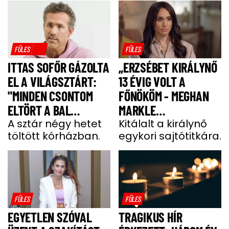
FÜLES
FÜLES
ITTAS SOFŐR GÁZOLTA
„ERZSÉBET KIRÁLYNŐ
EL A VILÁGSZTÁRT:
13 ÉVIG VOLT A
"MINDEN CSONTOM
FŐNÖKÖM - MEGHAN
ELTÖRT A BAL
MARKLE
OLDALAMON"
A sztár négy hetet
MEGJEGYZÉSE
Kitálalt a királynő
töltött kórházban.
egykori sajtótitkára.
MEGDÖBBENTETT”
FÜLES
FÜLES
EGYETLEN SZÓVAL
TRAGIKUS HÍR