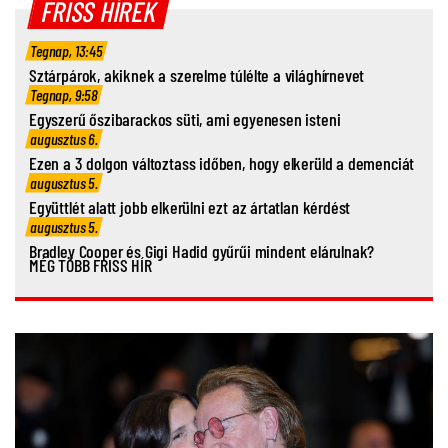
FRISS HÍREK
Tegnap, 13:45
Sztárpárok, akiknek a szerelme túlélte a világhírnevet
Tegnap, 9:58
Egyszerű őszibarackos süti, ami egyenesen isteni
augusztus 6.
Ezen a 3 dolgon változtass időben, hogy elkerüld a demenciát
augusztus 5.
Együttlét alatt jobb elkerülni ezt az ártatlan kérdést
augusztus 5.
Bradley Cooper és Gigi Hadid gyűrűi mindent elárulnak?
MÉG TÖBB FRISS HÍR