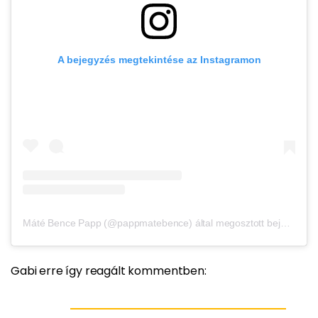
A bejegyzés megtekintése az Instagramon
Máté Bence Papp (@pappmatebence) által megosztott bejegyzés
Gabi erre így reagált kommentben: