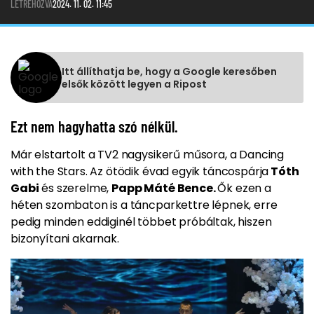
LÉTREHOZVA
2024. 11. 02. 11:45
Itt állíthatja be, hogy a Google keresőben
elsők között legyen a Ripost
Ezt nem hagyhatta szó nélkül.
Már elstartolt a TV2 nagysikerű műsora, a Dancing
with the Stars. Az ötödik évad egyik táncospárja
Tóth
Gabi
és szerelme,
Papp Máté Bence.
Ők ezen a
héten szombaton is a táncparkettre lépnek, erre
pedig minden eddiginél többet próbáltak, hiszen
bizonyítani akarnak.