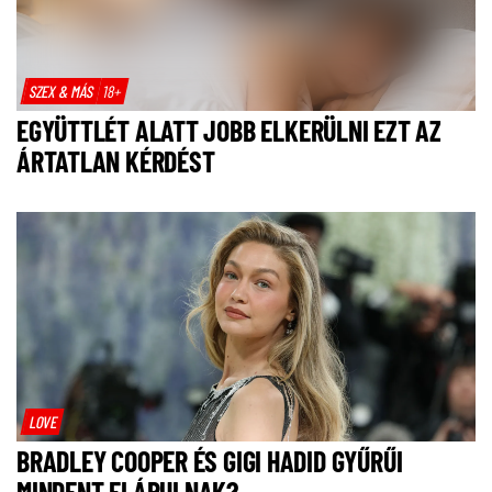
SZEX & MÁS
18+
EGYÜTTLÉT ALATT JOBB ELKERÜLNI EZT AZ
ÁRTATLAN KÉRDÉST
LOVE
BRADLEY COOPER ÉS GIGI HADID GYŰRŰI
MINDENT ELÁRULNAK?