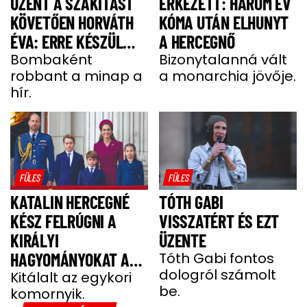
ÜZENT A SZAKÍTÁST
ÉRKEZETT: HÁROM ÉV
KÖVETŐEN HORVÁTH
KÓMA UTÁN ELHUNYT
ÉVA: ERRE KÉSZÜL
A HERCEGNŐ
MOST A MODELL
Bombaként
Bizonytalanná vált
robbant a minap a
a monarchia jövője.
hír.
FÜLES
FÜLES
KATALIN HERCEGNÉ
TÓTH GABI
KÉSZ FELRÚGNI A
VISSZATÉRT ÉS EZT
KIRÁLYI
ÜZENTE
HAGYOMÁNYOKAT A
Tóth Gabi fontos
dologról számolt
GYEREKEI MIATT
Kitálalt az egykori
be.
komornyik.