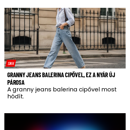
SIKK
GRANNY JEANS BALERINA CIPŐVEL, EZ A NYÁR ÚJ
PÁROSA
A granny jeans balerina cipővel most
hódít.