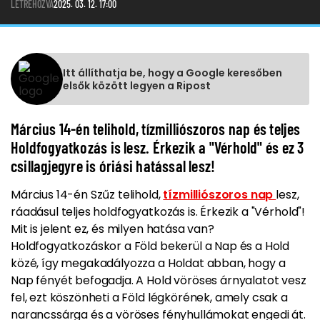
LÉTREHOZVA
2025. 03. 12. 17:00
Itt állíthatja be, hogy a Google keresőben
elsők között legyen a Ripost
Március 14-én telihold, tízmilliószoros nap és teljes
Holdfogyatkozás is lesz. Érkezik a "Vérhold" és ez 3
csillagjegyre is óriási hatással lesz!
Március 14-én Szűz telihold,
tízmilliószoros nap
lesz,
ráadásul teljes holdfogyatkozás is. Érkezik a "Vérhold"!
Mit is jelent ez, és milyen hatása van?
Holdfogyatkozáskor a Föld bekerül a Nap és a Hold
közé, így megakadályozza a Holdat abban, hogy a
Nap fényét befogadja. A Hold vöröses árnyalatot vesz
fel, ezt köszönheti a Föld légkörének, amely csak a
narancssárga és a vöröses fényhullámokat engedi át.