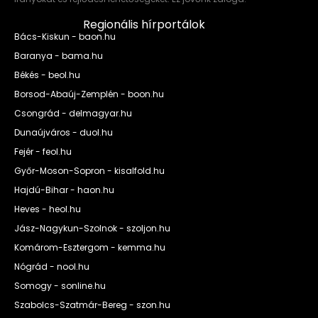
Regionális hírportálok
Bács-Kiskun - baon.hu
Baranya - bama.hu
Békés - beol.hu
Borsod-Abaúj-Zemplén - boon.hu
Csongrád - delmagyar.hu
Dunaújváros - duol.hu
Fejér - feol.hu
Győr-Moson-Sopron - kisalfold.hu
Hajdú-Bihar - haon.hu
Heves - heol.hu
Jász-Nagykun-Szolnok - szoljon.hu
Komárom-Esztergom - kemma.hu
Nógrád - nool.hu
Somogy - sonline.hu
Szabolcs-Szatmár-Bereg - szon.hu