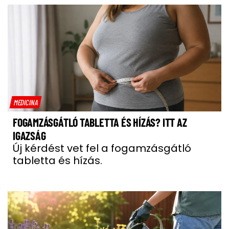
MEDICINA
FOGAMZÁSGÁTLÓ TABLETTA ÉS HÍZÁS? ITT AZ
IGAZSÁG
Új kérdést vet fel a fogamzásgátló
tabletta és hízás.