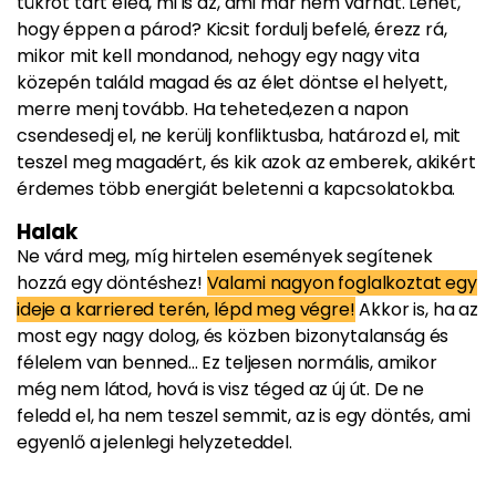
tükröt tart eléd, mi is az, ami már nem várhat. Lehet,
hogy éppen a párod? Kicsit fordulj befelé, érezz rá,
mikor mit kell mondanod, nehogy egy nagy vita
közepén találd magad és az élet döntse el helyett,
merre menj tovább. Ha teheted,ezen a napon
csendesedj el, ne kerülj konfliktusba, határozd el, mit
teszel meg magadért, és kik azok az emberek, akikért
érdemes több energiát beletenni a kapcsolatokba.
Halak
Ne várd meg, míg hirtelen események segítenek
hozzá egy döntéshez!
Valami nagyon foglalkoztat egy
ideje a karriered terén, lépd meg végre!
Akkor is, ha az
most egy nagy dolog, és közben bizonytalanság és
félelem van benned... Ez teljesen normális, amikor
még nem látod, hová is visz téged az új út. De ne
feledd el, ha nem teszel semmit, az is egy döntés, ami
egyenlő a jelenlegi helyzeteddel.