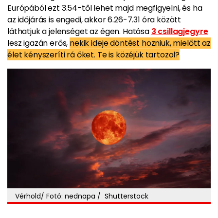
Európából ezt 3.54-től lehet majd megfigyelni, és ha
az időjárás is engedi, akkor 6.26-7.31 óra között
láthatjuk a jelenséget az égen. Hatása
3 csillagjegyre
lesz igazán erős,
nekik ideje döntést hozniuk, mielőtt az
élet kényszeríti rá őket. Te is közéjük tartozol?
Vérhold/ Fotó: nednapa / Shutterstock