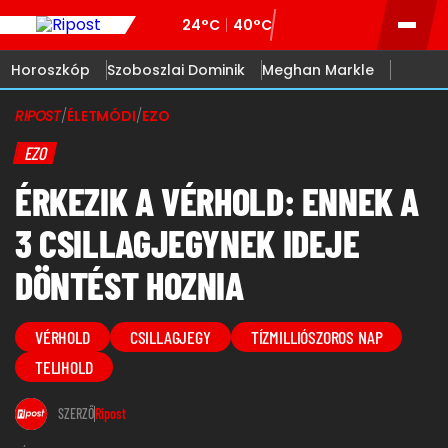
24°C
40°C
Horoszkóp
Szoboszlai Dominik
Meghan Markle
RIPOST
/
ÉLETMÓDI
/
EZO
EZO
ÉRKEZIK A VÉRHOLD: ENNEK A
3 CSILLAGJEGYNEK IDEJE
DÖNTÉST HOZNIA
VÉRHOLD
CSILLAGJEGY
TÍZMILLIÓSZOROS NAP
TELIHOLD
SZERZŐ
Ripost