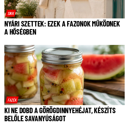
SIKK
NYÁRI SZETTEK: EZEK A FAZONOK MŰKÖDNEK
A HŐSÉGBEN
FAZÉK
KI NE DOBD A GÖRÖGDINNYEHÉJAT, KÉSZÍTS
BELŐLE SAVANYÚSÁGOT