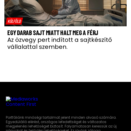
KÜLFÖLD
EGY DARAB SAJT MIATT HALT MEG A FÉRJ
Az özvegy pert indított a sajtkészítő
vállalattal szemben.
Portfóliónk minőségi tartalmat jelent minden olvasó számára.
Egyedülálló elérést, országos lefedettséget és változatos
megjelenési lehetőséget biztosít. Folyamatosan keressük az új
irányokat és fejlődési lehetőségeket. Ez jövőnk záloga.