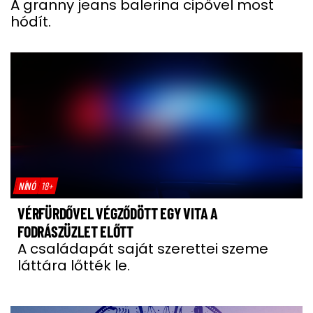
A granny jeans balerina cipővel most
hódít.
NÍNÓ
18+
VÉRFÜRDŐVEL VÉGZŐDÖTT EGY VITA A
FODRÁSZÜZLET ELŐTT
A családapát saját szerettei szeme
láttára lőtték le.