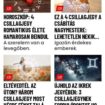
EZO
EZO
HOROSZKÓP: 4
EZ A 4 CSILLAGJEGY A
CSILLAGJEGY
CSÁBÍTÁS
ROMANTIKUS ÉLETE
NAGYMESTERE:
HAMAROSAN BEINDUL
LEHETETLEN NEKIK
A szerelem van a
ELLENÁLLNI
Igazán érdekes
levegőben.
emberek.
EZO
EZO
ELTÉVEDTÉL AZ
ÚJHOLD AZ IKREK
ÚTON? HÁROM
JEGYÉBEN: 3
CSILLAGJEGY MOST
CSILLAGJEGYNEK