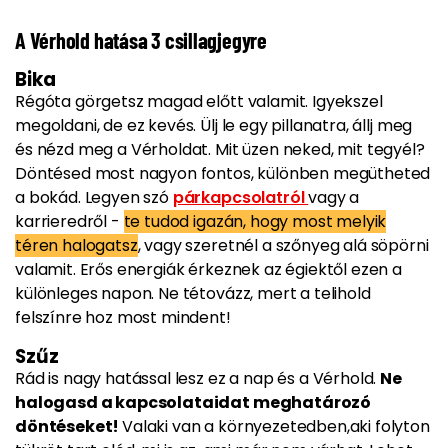
A Vérhold hatása 3 csillagjegyre
Bika
Régóta görgetsz magad előtt valamit. Igyekszel
megoldani, de ez kevés. Ülj le egy pillanatra, állj meg
és nézd meg a Vérholdat. Mit üzen neked, mit tegyél?
Döntésed most nagyon fontos, különben megütheted
a bokád. Legyen szó
párkapcsolatról
vagy a
karrieredről -
te tudod igazán, hogy most melyik
téren halogatsz
, vagy szeretnél a szőnyeg alá söpörni
valamit. Erős energiák érkeznek az égiektől ezen a
különleges napon. Ne tétovázz, mert a telihold
felszínre hoz most mindent!
Szűz
Rád is nagy hatással lesz ez a nap és a Vérhold.
Ne
halogasd a kapcsolataidat meghatározó
döntéseket!
Valaki van a környezetedben,aki folyton