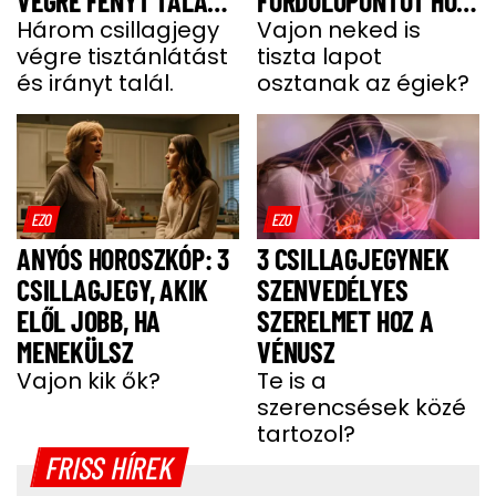
VÉGRE FÉNYT TALÁL A
FORDULÓPONTOT HOZ
SÖTÉTSÉGBEN –
Három csillagjegy
AZ ÉLETÉBE
Vajon neked is
végre tisztánlátást
tiszta lapot
KÖZTÜK VAGY?
és irányt talál.
osztanak az égiek?
EZO
EZO
ANYÓS HOROSZKÓP: 3
3 CSILLAGJEGYNEK
CSILLAGJEGY, AKIK
SZENVEDÉLYES
ELŐL JOBB, HA
SZERELMET HOZ A
MENEKÜLSZ
VÉNUSZ
Vajon kik ők?
Te is a
szerencsések közé
tartozol?
FRISS HÍREK