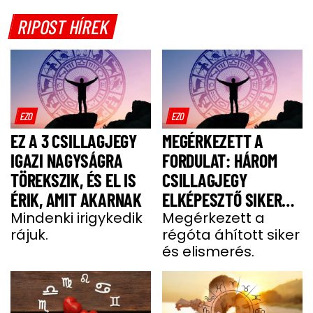
RIPOST HÍREK
EZO
EZO
EZ A 3 CSILLAGJEGY
MEGÉRKEZETT A
IGAZI NAGYSÁGRA
FORDULAT: HÁROM
TÖREKSZIK, ÉS EL IS
CSILLAGJEGY
ÉRIK, AMIT AKARNAK
ELKÉPESZTŐ SIKERT
Mindenki irigykedik
ÉS GAZDAGSÁGOT
Megérkezett a
rájuk.
régóta áhított siker
ARAT HÉTFŐN
és elismerés.