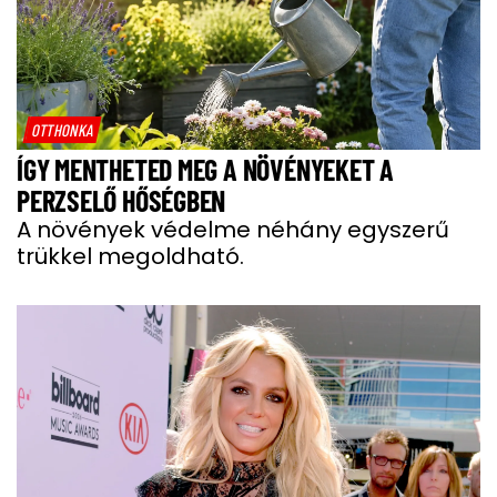
OTTHONKA
ÍGY MENTHETED MEG A NÖVÉNYEKET A
PERZSELŐ HŐSÉGBEN
A növények védelme néhány egyszerű
trükkel megoldható.