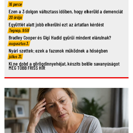
16 perce
Ezen a 3 dolgon változtass időben, hogy elkerüld a demenciát
20 órája
Együttlét alatt jobb elkerülni ezt az ártatlan kérdést
Tegnap, 9:59
Bradley Cooper és Gigi Hadid gyűrűi mindent elárulnak?
augusztus 3.
Nyári szettek: ezek a fazonok működnek a hőségben
július 31.
Ki ne dobd a görögdinnyehéjat, készíts belőle savanyúságot
MÉG TÖBB FRISS HÍR