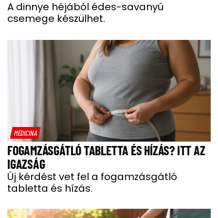
A dinnye héjából édes-savanyú
csemege készülhet.
MEDICINA
FOGAMZÁSGÁTLÓ TABLETTA ÉS HÍZÁS? ITT AZ
IGAZSÁG
Új kérdést vet fel a fogamzásgátló
tabletta és hízás.