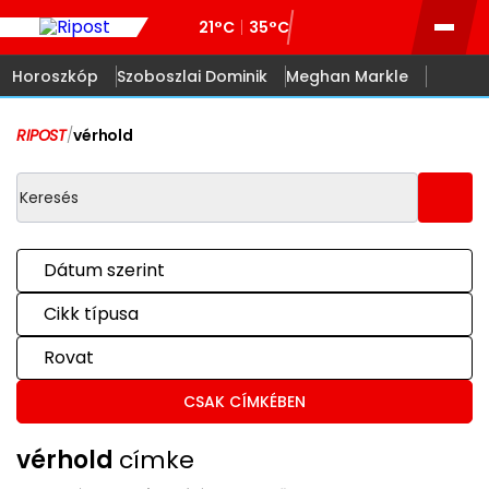
21°C
35°C
Horoszkóp
Szoboszlai Dominik
Meghan Markle
RIPOST
/
vérhold
Dátum szerint
Cikk típusa
Rovat
CSAK CÍMKÉBEN
vérhold
címke