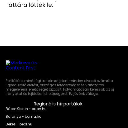
láttára lőtték le.
Portfóliónk minőségi tartalmat jelent minden olvasó számára.
Egyedülálló elérést, országos lefedettséget és változatos
megjelenési lehetőséget biztosít. Folyamatosan keressük az új
irányokat és fejlődési lehetőségeket. Ez jövőnk záloga.
Regionális hírportálok
Bács-Kiskun - baon.hu
Baranya - bama.hu
Békés - beol.hu