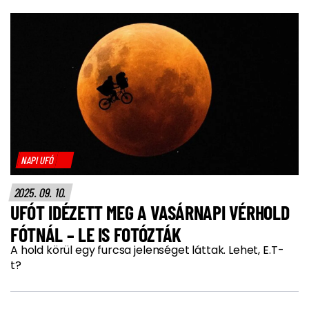
NAPI UFÓ
2025. 09. 10.
UFÓT IDÉZETT MEG A VASÁRNAPI VÉRHOLD
FÓTNÁL – LE IS FOTÓZTÁK
A hold körül egy furcsa jelenséget láttak. Lehet, E.T-
t?