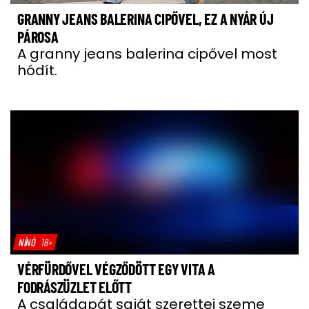
GRANNY JEANS BALERINA CIPŐVEL, EZ A NYÁR ÚJ
PÁROSA
A granny jeans balerina cipővel most
hódít.
NÍNÓ
18+
VÉRFÜRDŐVEL VÉGZŐDÖTT EGY VITA A
FODRÁSZÜZLET ELŐTT
A családapát saját szerettei szeme