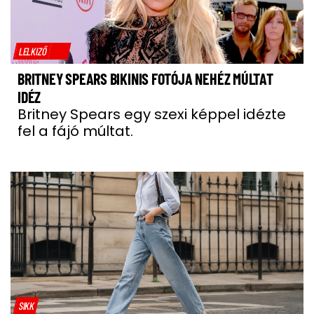
LELKIZŐ
BRITNEY SPEARS BIKINIS FOTÓJA NEHÉZ MÚLTAT
IDÉZ
Britney Spears egy szexi képpel idézte
fel a fájó múltat.
SIKK