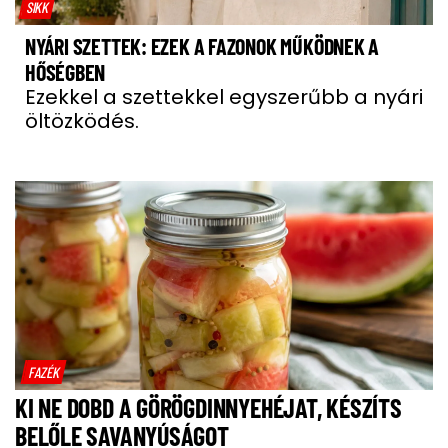
SIKK
NYÁRI SZETTEK: EZEK A FAZONOK MŰKÖDNEK A
HŐSÉGBEN
Ezekkel a szettekkel egyszerűbb a nyári
öltözködés.
FAZÉK
KI NE DOBD A GÖRÖGDINNYEHÉJAT, KÉSZÍTS
BELŐLE SAVANYÚSÁGOT