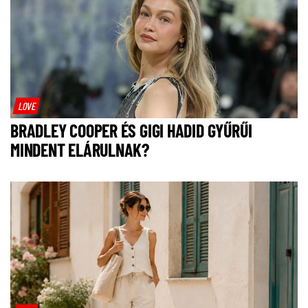
LOVE
BRADLEY COOPER ÉS GIGI HADID GYŰRŰI
MINDENT ELÁRULNAK?