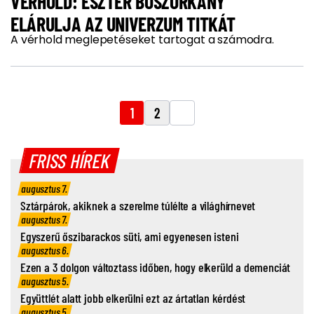
VÉRHOLD: ESZTER BOSZORKÁNY
ELÁRULJA AZ UNIVERZUM TITKÁT
A vérhold meglepetéseket tartogat a számodra.
1
2
FRISS HÍREK
augusztus 7.
Sztárpárok, akiknek a szerelme túlélte a világhírnevet
augusztus 7.
Egyszerű őszibarackos süti, ami egyenesen isteni
augusztus 6.
Ezen a 3 dolgon változtass időben, hogy elkerüld a demenciát
augusztus 5.
Együttlét alatt jobb elkerülni ezt az ártatlan kérdést
augusztus 5.