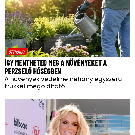
OTTHONKA
ÍGY MENTHETED MEG A NÖVÉNYEKET A
PERZSELŐ HŐSÉGBEN
A növények védelme néhány egyszerű
trükkel megoldható.