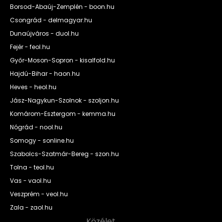
Borsod-Abaúj-Zemplén - boon.hu
Csongrád - delmagyar.hu
Dunaújváros - duol.hu
Fejér - feol.hu
Győr-Moson-Sopron - kisalfold.hu
Hajdú-Bihar - haon.hu
Heves - heol.hu
Jász-Nagykun-Szolnok - szoljon.hu
Komárom-Esztergom - kemma.hu
Nógrád - nool.hu
Somogy - sonline.hu
Szabolcs-Szatmár-Bereg - szon.hu
Tolna - teol.hu
Vas - vaol.hu
Veszprém - veol.hu
Zala - zaol.hu
Közélet