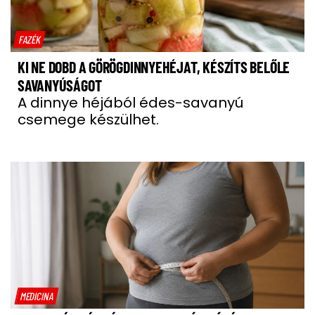
FAZÉK
KI NE DOBD A GÖRÖGDINNYEHÉJAT, KÉSZÍTS BELŐLE
SAVANYÚSÁGOT
A dinnye héjából édes-savanyú
csemege készülhet.
MEDICINA