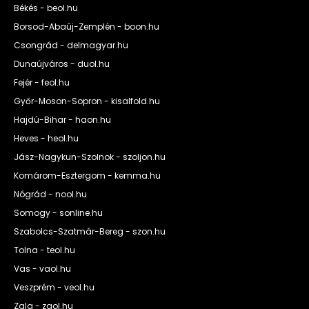
Békés - beol.hu
Borsod-Abaúj-Zemplén - boon.hu
Csongrád - delmagyar.hu
Dunaújváros - duol.hu
Fejér - feol.hu
Győr-Moson-Sopron - kisalfold.hu
Hajdú-Bihar - haon.hu
Heves - heol.hu
Jász-Nagykun-Szolnok - szoljon.hu
Komárom-Esztergom - kemma.hu
Nógrád - nool.hu
Somogy - sonline.hu
Szabolcs-Szatmár-Bereg - szon.hu
Tolna - teol.hu
Vas - vaol.hu
Veszprém - veol.hu
Zala - zaol.hu