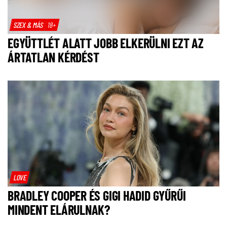
SZEX & MÁS
18+
EGYÜTTLÉT ALATT JOBB ELKERÜLNI EZT AZ
ÁRTATLAN KÉRDÉST
LOVE
BRADLEY COOPER ÉS GIGI HADID GYŰRŰI
MINDENT ELÁRULNAK?