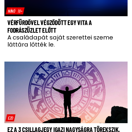
NÍNÓ
18+
VÉRFÜRDŐVEL VÉGZŐDÖTT EGY VITA A
FODRÁSZÜZLET ELŐTT
A családapát saját szerettei szeme
láttára lőtték le.
EZO
EZ A 3 CSILLAGJEGY IGAZI NAGYSÁGRA TÖREKSZIK,