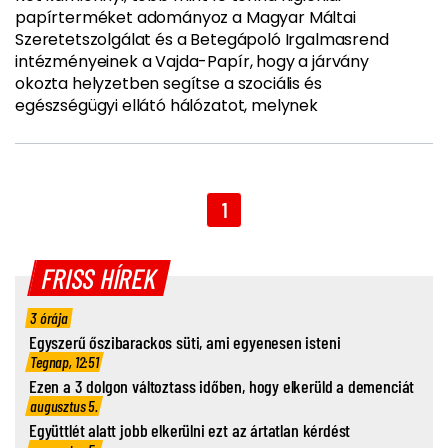
papírterméket adományoz a Magyar Máltai
Szeretetszolgálat és a Betegápoló Irgalmasrend
intézményeinek a Vajda-Papír, hogy a járvány
okozta helyzetben segítse a szociális és
egészségügyi ellátó hálózatot, melynek
1
FRISS HÍREK
3 órája
Egyszerű őszibarackos süti, ami egyenesen isteni
Tegnap, 12:51
Ezen a 3 dolgon változtass időben, hogy elkerüld a demenciát
augusztus 5.
Együttlét alatt jobb elkerülni ezt az ártatlan kérdést