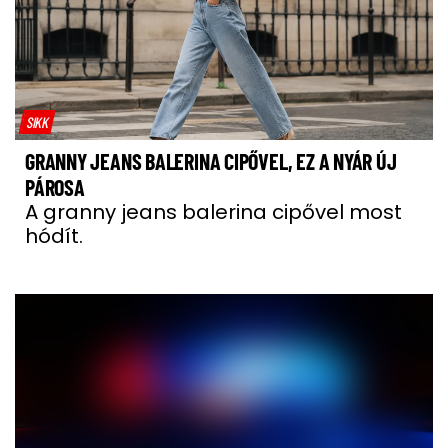
SIKK
GRANNY JEANS BALERINA CIPŐVEL, EZ A NYÁR ÚJ
PÁROSA
A granny jeans balerina cipővel most
hódít.