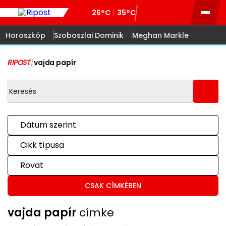
26°C
35°C
Horoszkóp
Szoboszlai Dominik
Meghan Markle
RIPOST
/
vajda papír
Dátum szerint
Cikk típusa
Rovat
CSAK CÍMKÉBEN
vajda papír
címke