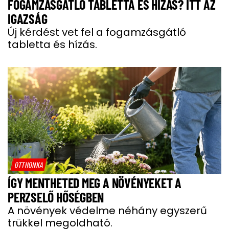
FOGAMZÁSGÁTLÓ TABLETTA ÉS HÍZÁS? ITT AZ
IGAZSÁG
Új kérdést vet fel a fogamzásgátló
tabletta és hízás.
OTTHONKA
ÍGY MENTHETED MEG A NÖVÉNYEKET A
PERZSELŐ HŐSÉGBEN
A növények védelme néhány egyszerű
trükkel megoldható.