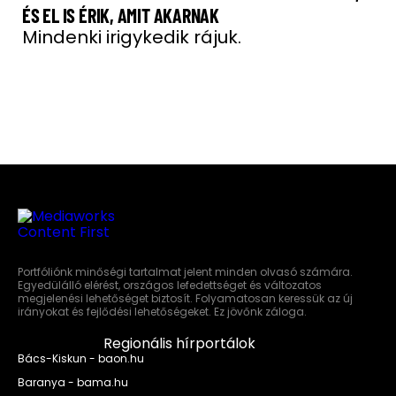
ÉS EL IS ÉRIK, AMIT AKARNAK
Mindenki irigykedik rájuk.
Portfóliónk minőségi tartalmat jelent minden olvasó számára.
Egyedülálló elérést, országos lefedettséget és változatos
megjelenési lehetőséget biztosít. Folyamatosan keressük az új
irányokat és fejlődési lehetőségeket. Ez jövőnk záloga.
Regionális hírportálok
Bács-Kiskun - baon.hu
Baranya - bama.hu