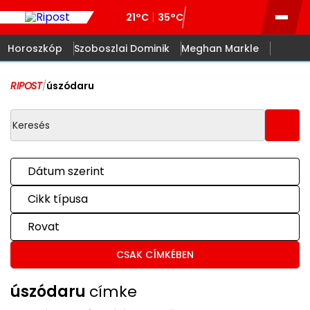
21°C
35°C
Horoszkóp
Szoboszlai Dominik
Meghan Markle
RIPOST
/
úszódaru
Dátum szerint
Cikk típusa
Rovat
CSAK CÍMKÉBEN
úszódaru
címke