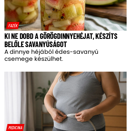
FAZÉK
KI NE DOBD A GÖRÖGDINNYEHÉJAT, KÉSZÍTS
BELŐLE SAVANYÚSÁGOT
A dinnye héjából édes-savanyú
csemege készülhet.
MEDICINA