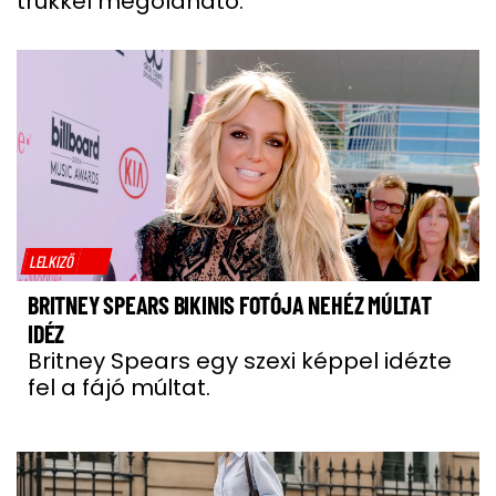
trükkel megoldható.
LELKIZŐ
BRITNEY SPEARS BIKINIS FOTÓJA NEHÉZ MÚLTAT
IDÉZ
Britney Spears egy szexi képpel idézte
fel a fájó múltat.