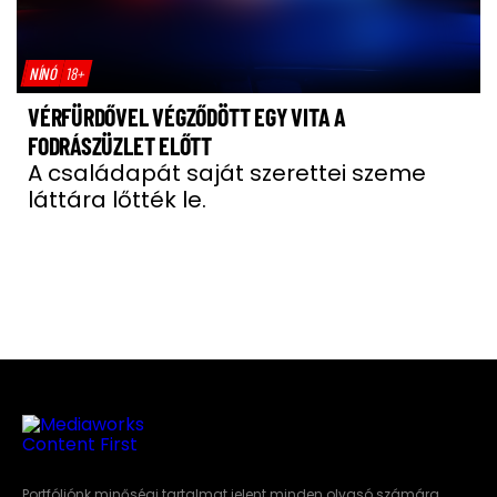
NÍNÓ
18+
VÉRFÜRDŐVEL VÉGZŐDÖTT EGY VITA A
FODRÁSZÜZLET ELŐTT
A családapát saját szerettei szeme
láttára lőtték le.
Portfóliónk minőségi tartalmat jelent minden olvasó számára.