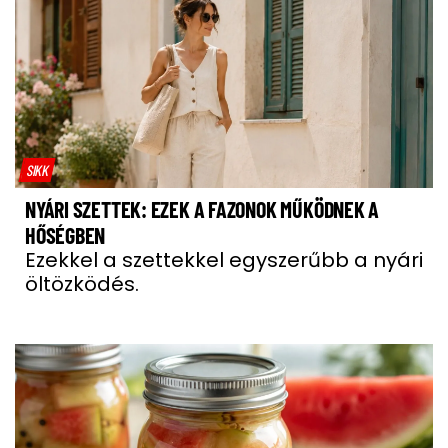
SIKK
NYÁRI SZETTEK: EZEK A FAZONOK MŰKÖDNEK A
HŐSÉGBEN
Ezekkel a szettekkel egyszerűbb a nyári
öltözködés.