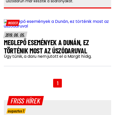
úszódarun már készítik a sodronyokat.
INSIDER
2019. 06. 05.
MEGLEPŐ ESEMÉNYEK A DUNÁN, EZ
TÖRTÉNIK MOST AZ ÚSZÓDARUVAL
Úgy tűnik, a daru nem jutott el a Margit hídig.
1
FRISS HÍREK
augusztus 7.