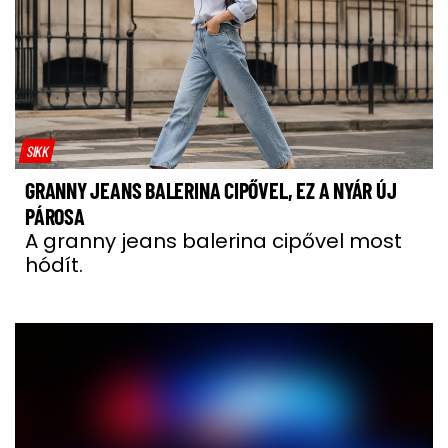
SIKK
GRANNY JEANS BALERINA CIPŐVEL, EZ A NYÁR ÚJ
PÁROSA
A granny jeans balerina cipővel most
hódít.