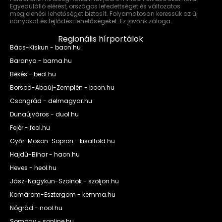
Egyedülálló elérést, országos lefedettséget és változatos
megjelenési lehetőséget biztosít. Folyamatosan keressük az új
irányokat és fejlődési lehetőségeket. Ez jövőnk záloga.
Regionális hírportálok
Bács-Kiskun - baon.hu
Baranya - bama.hu
Békés - beol.hu
Borsod-Abaúj-Zemplén - boon.hu
Csongrád - delmagyar.hu
Dunaújváros - duol.hu
Fejér - feol.hu
Győr-Moson-Sopron - kisalfold.hu
Hajdú-Bihar - haon.hu
Heves - heol.hu
Jász-Nagykun-Szolnok - szoljon.hu
Komárom-Esztergom - kemma.hu
Nógrád - nool.hu
Somogy - sonline.hu