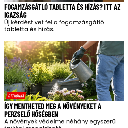
FOGAMZÁSGÁTLÓ TABLETTA ÉS HÍZÁS? ITT AZ
IGAZSÁG
Új kérdést vet fel a fogamzásgátló
tabletta és hízás.
OTTHONKA
ÍGY MENTHETED MEG A NÖVÉNYEKET A
PERZSELŐ HŐSÉGBEN
A növények védelme néhány egyszerű