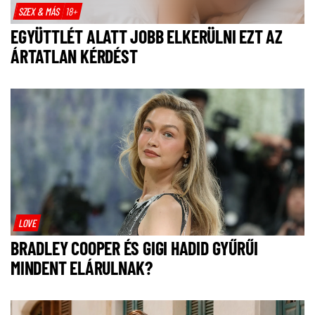
SZEX & MÁS
18+
EGYÜTTLÉT ALATT JOBB ELKERÜLNI EZT AZ
ÁRTATLAN KÉRDÉST
LOVE
BRADLEY COOPER ÉS GIGI HADID GYŰRŰI
MINDENT ELÁRULNAK?