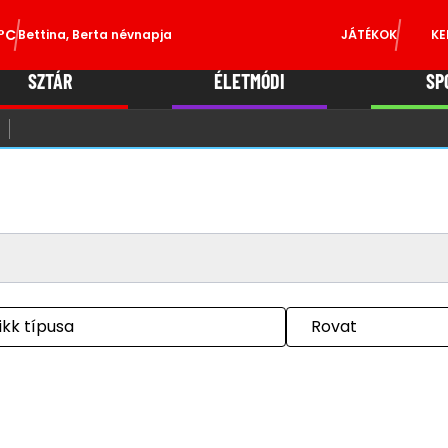
°C
Bettina, Berta névnapja
JÁTÉKOK
KE
SZTÁR
ÉLETMÓDI
SP
ikk típusa
Rovat