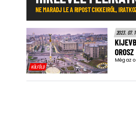
NE MARADJ LE A RIPOST CIKKEIRŐL, IRATK
2023. 07. 
KIJEVB
OROSZ
Még az o
KÜLFÖLD