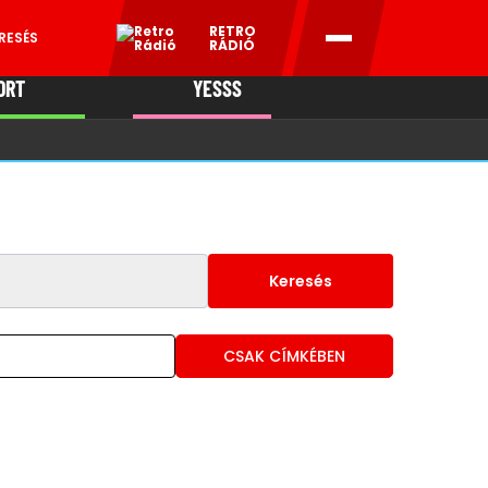
RETRO
RESÉS
RÁDIÓ
ORT
YESSS
MANI
Keresés
CSAK CÍMKÉBEN