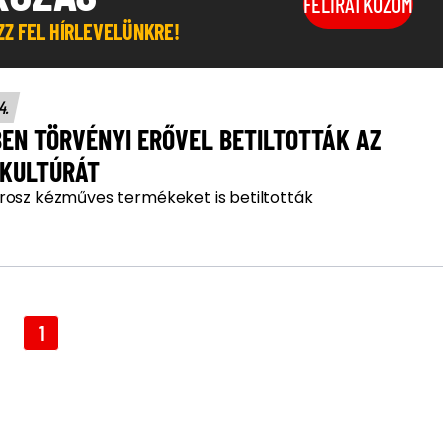
FELIRATKOZOM
OZZ FEL HÍRLEVELÜNKRE!
14.
EN TÖRVÉNYI ERŐVEL BETILTOTTÁK AZ
 KULTÚRÁT
rosz kézműves termékeket is betiltották
1