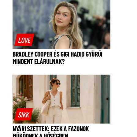
LOVE
BRADLEY COOPER ÉS GIGI HADID GYŰRŰI
MINDENT ELÁRULNAK?
SIKK
NYÁRI SZETTEK: EZEK A FAZONOK
MŰKÖDNEK A HŐSÉGBEN