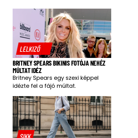
LELKIZŐ
BRITNEY SPEARS BIKINIS FOTÓJA NEHÉZ
MÚLTAT IDÉZ
Britney Spears egy szexi képpel
idézte fel a fájó múltat.
SIKK