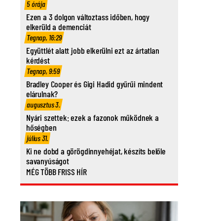
5 órája
Ezen a 3 dolgon változtass időben, hogy
elkerüld a demenciát
Tegnap, 16:29
Együttlét alatt jobb elkerülni ezt az ártatlan
kérdést
Tegnap, 9:59
Bradley Cooper és Gigi Hadid gyűrűi mindent
elárulnak?
augusztus 3.
Nyári szettek: ezek a fazonok működnek a
hőségben
július 31.
Ki ne dobd a görögdinnyehéjat, készíts belőle
savanyúságot
MÉG TÖBB FRISS HÍR