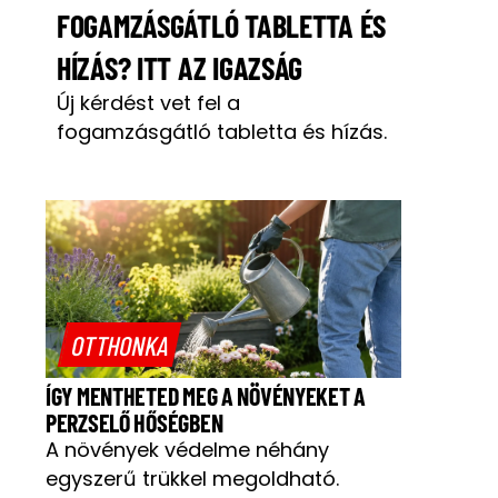
FOGAMZÁSGÁTLÓ TABLETTA ÉS
HÍZÁS? ITT AZ IGAZSÁG
Új kérdést vet fel a
fogamzásgátló tabletta és hízás.
OTTHONKA
ÍGY MENTHETED MEG A NÖVÉNYEKET A
PERZSELŐ HŐSÉGBEN
A növények védelme néhány
egyszerű trükkel megoldható.