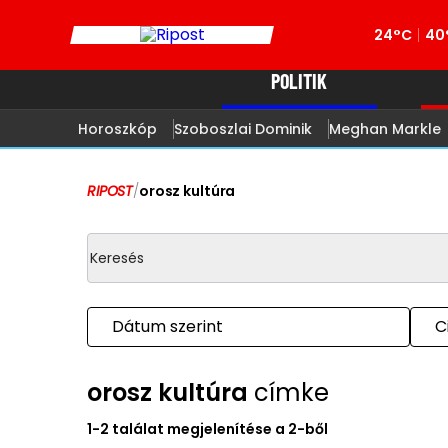
24°C
40
POLITIK
Horoszkóp
Szoboszlai Dominik
Meghan Markle
RIPOST
/
orosz kultúra
Dátum szerint
C
orosz kultúra
címke
1-2 találat megjelenítése a 2-ből