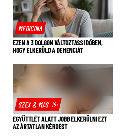
MEDICINA
EZEN A 3 DOLGON VÁLTOZTASS IDŐBEN,
HOGY ELKERÜLD A DEMENCIÁT
SZEX & MÁS
18+
EGYÜTTLÉT ALATT JOBB ELKERÜLNI EZT
AZ ÁRTATLAN KÉRDÉST