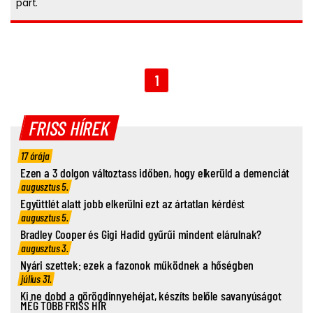
párt.
1
FRISS HÍREK
17 órája
Ezen a 3 dolgon változtass időben, hogy elkerüld a demenciát
augusztus 5.
Együttlét alatt jobb elkerülni ezt az ártatlan kérdést
augusztus 5.
Bradley Cooper és Gigi Hadid gyűrűi mindent elárulnak?
augusztus 3.
Nyári szettek: ezek a fazonok működnek a hőségben
július 31.
Ki ne dobd a görögdinnyehéjat, készíts belőle savanyúságot
MÉG TÖBB FRISS HÍR