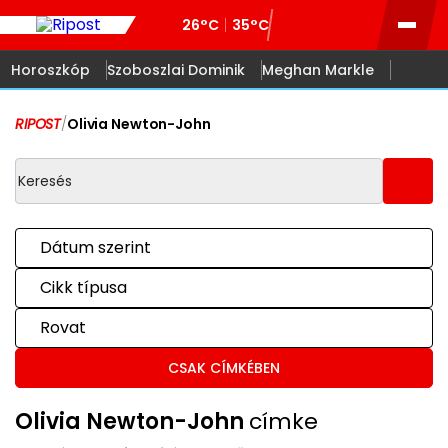
26°C
35°C
Horoszkóp
Szoboszlai Dominik
Meghan Markle
RIPOST
/
Olivia Newton-John
Dátum szerint
Cikk típusa
Rovat
CSAK CÍMKÉBEN
Olivia Newton-John
címke