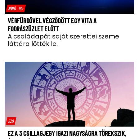
NÍNÓ
18+
VÉRFÜRDŐVEL VÉGZŐDÖTT EGY VITA A
FODRÁSZÜZLET ELŐTT
A családapát saját szerettei szeme
láttára lőtték le.
EZO
EZ A 3 CSILLAGJEGY IGAZI NAGYSÁGRA TÖREKSZIK,