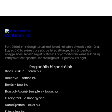
Portfóliónk minőségi tartalmat jelent minden olvasó számára.
Egyedülálló elérést, országos lefedettséget és változatos
megjelenési lehetőséget biztosít. Folyamatosan keressük az új
irányokat és fejlődési lehetőségeket. Ez jövőnk záloga.
Regionális hírportálok
Bács-Kiskun - baon.hu
Baranya - bama.hu
Békés - beol.hu
Borsod-Abaúj-Zemplén - boon.hu
Csongrád - delmagyar.hu
Dunaújváros - duol.hu
Fejér - feol.hu