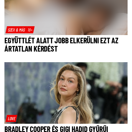
SZEX & MÁS
18+
EGYÜTTLÉT ALATT JOBB ELKERÜLNI EZT AZ
ÁRTATLAN KÉRDÉST
LOVE
BRADLEY COOPER ÉS GIGI HADID GYŰRŰI