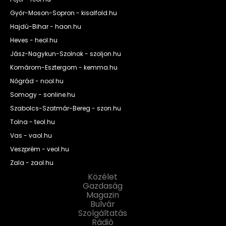
Győr-Moson-Sopron - kisalfold.hu
Hajdú-Bihar - haon.hu
Heves - heol.hu
Jász-Nagykun-Szolnok - szoljon.hu
Komárom-Esztergom - kemma.hu
Nógrád - nool.hu
Somogy - sonline.hu
Szabolcs-Szatmár-Bereg - szon.hu
Tolna - teol.hu
Vas - vaol.hu
Veszprém - veol.hu
Zala - zaol.hu
Közélet
Gazdaság
Magazin
Bulvár
Szolgáltatás
Rádió