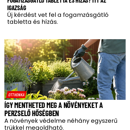
FOGAMZÁSGÁTLÓ TABLETTA ÉS HÍZÁS? ITT AZ
IGAZSÁG
Új kérdést vet fel a fogamzásgátló
tabletta és hízás.
OTTHONKA
ÍGY MENTHETED MEG A NÖVÉNYEKET A
PERZSELŐ HŐSÉGBEN
A növények védelme néhány egyszerű
trükkel megoldható.