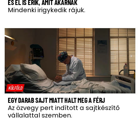
ÉS EL IS ÉRIK, AMIT AKARNAK
Mindenki irigykedik rájuk.
KÜLFÖLD
EGY DARAB SAJT MIATT HALT MEG A FÉRJ
Az özvegy pert indított a sajtkészítő
vállalattal szemben.