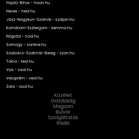
Hajdú-Bihar - haon.hu
Heves - heol.hu
Jász-Nagykun-Szolnok - szoljon.hu
Komárom-Esztergom - kemma.hu
Nógrád - nool.hu
Somogy - sonline.hu
Szabolcs-Szatmár-Bereg - szon.hu
Tolna - teol.hu
Vas - vaol.hu
Veszprém - veol.hu
Zala - zaol.hu
Közélet
Gazdaság
Magazin
Bulvár
Szolgáltatás
Rádió