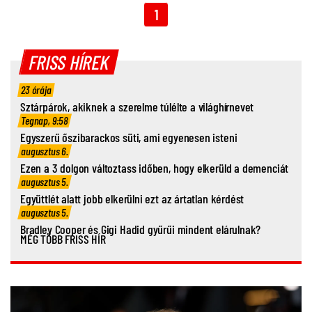
1
FRISS HÍREK
23 órája
Sztárpárok, akiknek a szerelme túlélte a világhírnevet
Tegnap, 9:58
Egyszerű őszibarackos süti, ami egyenesen isteni
augusztus 6.
Ezen a 3 dolgon változtass időben, hogy elkerüld a demenciát
augusztus 5.
Együttlét alatt jobb elkerülni ezt az ártatlan kérdést
augusztus 5.
Bradley Cooper és Gigi Hadid gyűrűi mindent elárulnak?
MÉG TÖBB FRISS HÍR