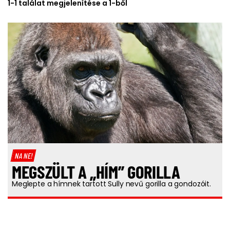
1-1 találat megjelenítése a 1-ből
NA NE!
MEGSZÜLT A „HÍM” GORILLA
Meglepte a hímnek tartott Sully nevű gorilla a gondozóit.