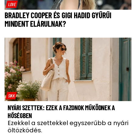
LOVE
BRADLEY COOPER ÉS GIGI HADID GYŰRŰI
MINDENT ELÁRULNAK?
SIKK
NYÁRI SZETTEK: EZEK A FAZONOK MŰKÖDNEK A
HŐSÉGBEN
Ezekkel a szettekkel egyszerűbb a nyári
öltözködés.