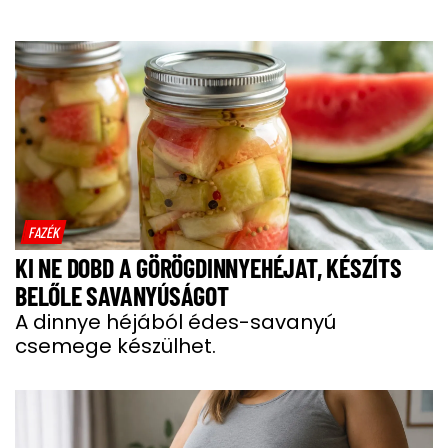
FAZÉK
KI NE DOBD A GÖRÖGDINNYEHÉJAT, KÉSZÍTS
BELŐLE SAVANYÚSÁGOT
A dinnye héjából édes-savanyú
csemege készülhet.