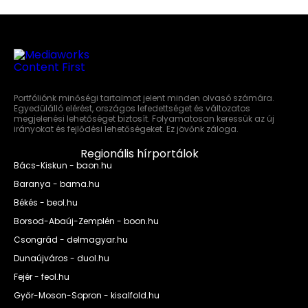
Portfóliónk minőségi tartalmat jelent minden olvasó számára.
Egyedülálló elérést, országos lefedettséget és változatos
megjelenési lehetőséget biztosít. Folyamatosan keressük az új
irányokat és fejlődési lehetőségeket. Ez jövőnk záloga.
Regionális hírportálok
Bács-Kiskun - baon.hu
Baranya - bama.hu
Békés - beol.hu
Borsod-Abaúj-Zemplén - boon.hu
Csongrád - delmagyar.hu
Dunaújváros - duol.hu
Fejér - feol.hu
Győr-Moson-Sopron - kisalfold.hu