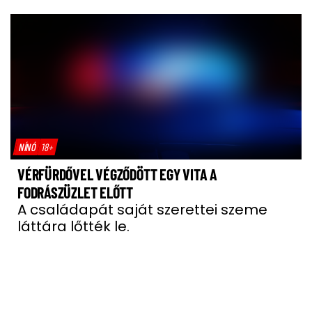
NÍNÓ
18+
VÉRFÜRDŐVEL VÉGZŐDÖTT EGY VITA A
FODRÁSZÜZLET ELŐTT
A családapát saját szerettei szeme
láttára lőtték le.