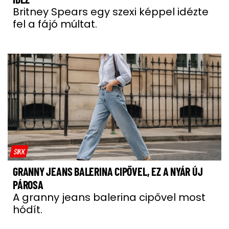
Britney Spears egy szexi képpel idézte
fel a fájó múltat.
SIKK
GRANNY JEANS BALERINA CIPŐVEL, EZ A NYÁR ÚJ
PÁROSA
A granny jeans balerina cipővel most
hódít.