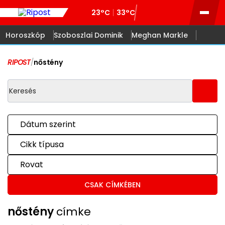
23°C
33°C
Horoszkóp
Szoboszlai Dominik
Meghan Markle
RIPOST
/
nőstény
Dátum szerint
Cikk típusa
Rovat
CSAK CÍMKÉBEN
nőstény
címke