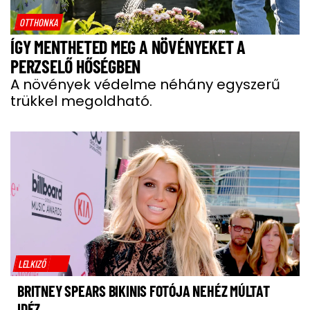
OTTHONKA
ÍGY MENTHETED MEG A NÖVÉNYEKET A
PERZSELŐ HŐSÉGBEN
A növények védelme néhány egyszerű
trükkel megoldható.
LELKIZŐ
BRITNEY SPEARS BIKINIS FOTÓJA NEHÉZ MÚLTAT
IDÉZ