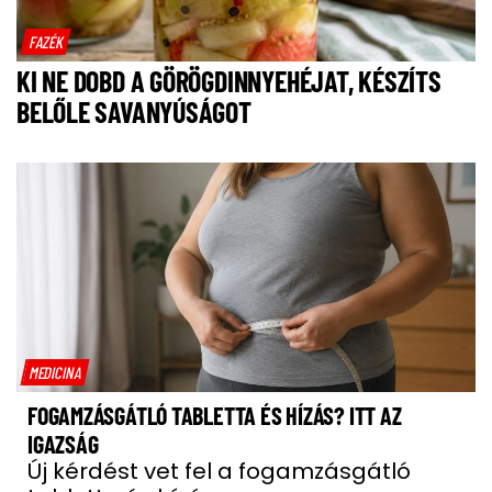
FAZÉK
KI NE DOBD A GÖRÖGDINNYEHÉJAT, KÉSZÍTS
BELŐLE SAVANYÚSÁGOT
MEDICINA
FOGAMZÁSGÁTLÓ TABLETTA ÉS HÍZÁS? ITT AZ
IGAZSÁG
Új kérdést vet fel a fogamzásgátló