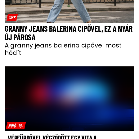
SIKK
GRANNY JEANS BALERINA CIPŐVEL, EZ A NYÁR
ÚJ PÁROSA
A granny jeans balerina cipővel most
hódít.
NÍNÓ
18+
VÉRFÜRDŐVEL VÉGZŐDÖTT EGY VITA A