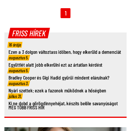
1
FRISS HÍREK
16 órája
Ezen a 3 dolgon változtass időben, hogy elkerüld a demenciát
augusztus 5.
Együttlét alatt jobb elkerülni ezt az ártatlan kérdést
augusztus 5.
Bradley Cooper és Gigi Hadid gyűrűi mindent elárulnak?
augusztus 3.
Nyári szettek: ezek a fazonok működnek a hőségben
július 31.
Ki ne dobd a görögdinnyehéjat, készíts belőle savanyúságot
MÉG TÖBB FRISS HÍR