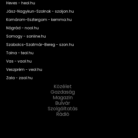
Heves - heol.hu
Jász-Nagykun-Szolnok - szoljon.hu
Komárom-Esztergom - kemma.hu
Nógrád - nool.hu
Somogy - sonline.hu
Szabolcs-Szatmár-Bereg - szon.hu
Tolna - teol.hu
Vas - vaol.hu
Veszprém - veol.hu
Zala - zaol.hu
Közélet
Gazdaság
Magazin
Bulvár
Szolgáltatás
Rádió