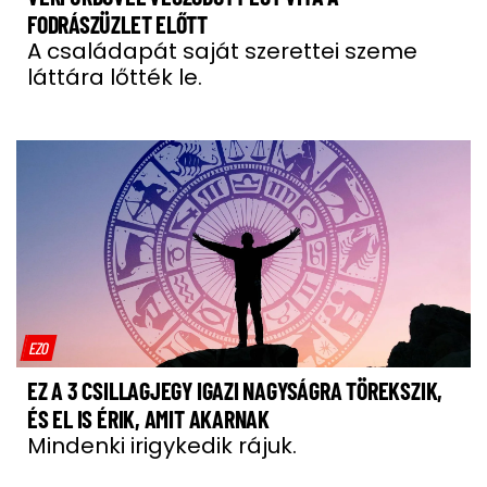
FODRÁSZÜZLET ELŐTT
A családapát saját szerettei szeme
láttára lőtték le.
EZO
EZ A 3 CSILLAGJEGY IGAZI NAGYSÁGRA TÖREKSZIK,
ÉS EL IS ÉRIK, AMIT AKARNAK
Mindenki irigykedik rájuk.