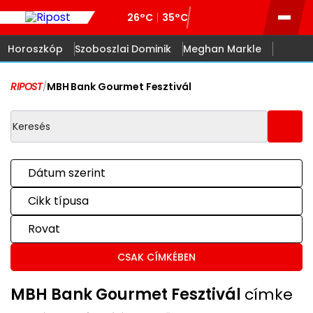
26°C
35°C
Horoszkóp
Szoboszlai Dominik
Meghan Markle
RIPOST
/
MBH Bank Gourmet Fesztivál
Dátum szerint
Cikk típusa
Rovat
CSAK CÍMKÉBEN
MBH Bank Gourmet Fesztivál
címke