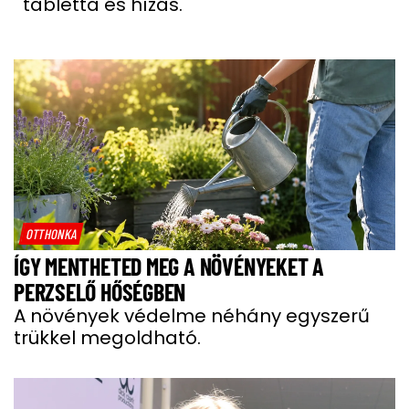
tabletta és hízás.
OTTHONKA
ÍGY MENTHETED MEG A NÖVÉNYEKET A
PERZSELŐ HŐSÉGBEN
A növények védelme néhány egyszerű
trükkel megoldható.