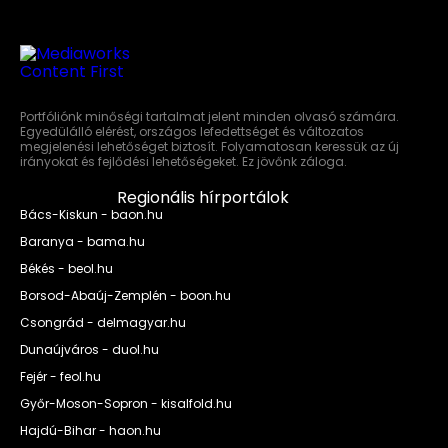
Portfóliónk minőségi tartalmat jelent minden olvasó számára.
Egyedülálló elérést, országos lefedettséget és változatos
megjelenési lehetőséget biztosít. Folyamatosan keressük az új
irányokat és fejlődési lehetőségeket. Ez jövőnk záloga.
Regionális hírportálok
Bács-Kiskun - baon.hu
Baranya - bama.hu
Békés - beol.hu
Borsod-Abaúj-Zemplén - boon.hu
Csongrád - delmagyar.hu
Dunaújváros - duol.hu
Fejér - feol.hu
Győr-Moson-Sopron - kisalfold.hu
Hajdú-Bihar - haon.hu