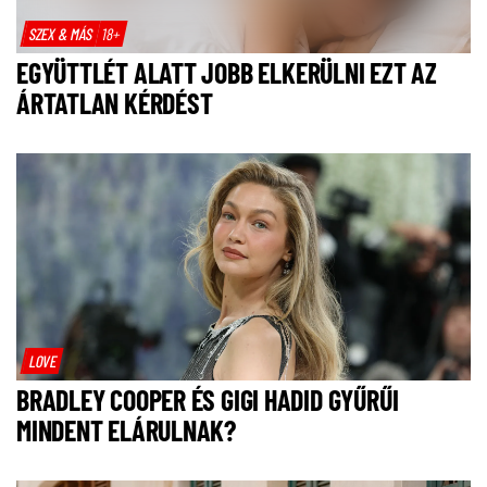
SZEX & MÁS
18+
EGYÜTTLÉT ALATT JOBB ELKERÜLNI EZT AZ
ÁRTATLAN KÉRDÉST
LOVE
BRADLEY COOPER ÉS GIGI HADID GYŰRŰI
MINDENT ELÁRULNAK?