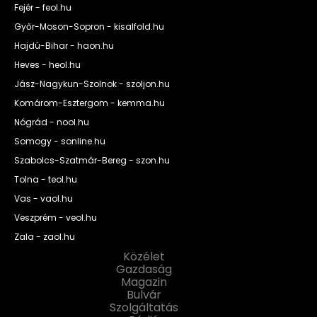
Fejér - feol.hu
Győr-Moson-Sopron - kisalfold.hu
Hajdú-Bihar - haon.hu
Heves - heol.hu
Jász-Nagykun-Szolnok - szoljon.hu
Komárom-Esztergom - kemma.hu
Nógrád - nool.hu
Somogy - sonline.hu
Szabolcs-Szatmár-Bereg - szon.hu
Tolna - teol.hu
Vas - vaol.hu
Veszprém - veol.hu
Zala - zaol.hu
Közélet
Gazdaság
Magazin
Bulvár
Szolgáltatás