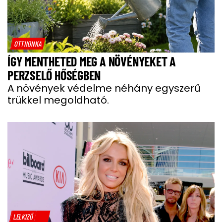
OTTHONKA
ÍGY MENTHETED MEG A NÖVÉNYEKET A
PERZSELŐ HŐSÉGBEN
A növények védelme néhány egyszerű
trükkel megoldható.
LELKIZŐ