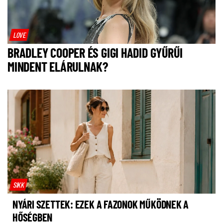
LOVE
BRADLEY COOPER ÉS GIGI HADID GYŰRŰI
MINDENT ELÁRULNAK?
SIKK
NYÁRI SZETTEK: EZEK A FAZONOK MŰKÖDNEK A
HŐSÉGBEN