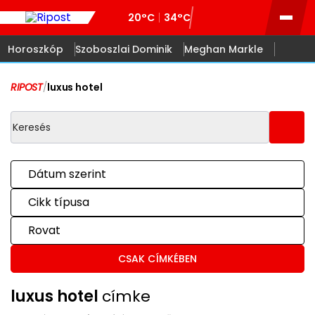
20°C
34°C
Horoszkóp
Szoboszlai Dominik
Meghan Markle
RIPOST
/
luxus hotel
Dátum szerint
Cikk típusa
Rovat
CSAK CÍMKÉBEN
luxus hotel
címke