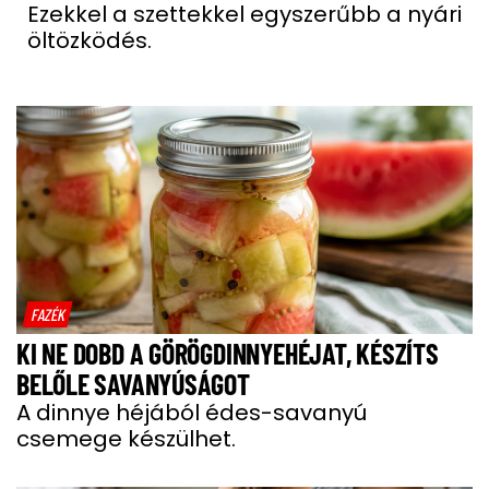
Ezekkel a szettekkel egyszerűbb a nyári
öltözködés.
FAZÉK
KI NE DOBD A GÖRÖGDINNYEHÉJAT, KÉSZÍTS
BELŐLE SAVANYÚSÁGOT
A dinnye héjából édes-savanyú
csemege készülhet.