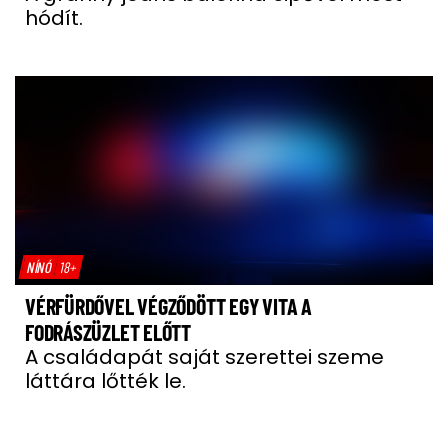
hódít.
NÍNÓ
18+
VÉRFÜRDŐVEL VÉGZŐDÖTT EGY VITA A
FODRÁSZÜZLET ELŐTT
A családapát saját szerettei szeme
láttára lőtték le.