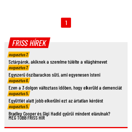
1
FRISS HÍREK
augusztus 7.
Sztárpárok, akiknek a szerelme túlélte a világhírnevet
augusztus 7.
Egyszerű őszibarackos süti, ami egyenesen isteni
augusztus 6.
Ezen a 3 dolgon változtass időben, hogy elkerüld a demenciát
augusztus 5.
Együttlét alatt jobb elkerülni ezt az ártatlan kérdést
augusztus 5.
Bradley Cooper és Gigi Hadid gyűrűi mindent elárulnak?
MÉG TÖBB FRISS HÍR