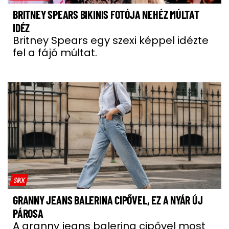
BRITNEY SPEARS BIKINIS FOTÓJA NEHÉZ MÚLTAT
IDÉZ
Britney Spears egy szexi képpel idézte
fel a fájó múltat.
SIKK
GRANNY JEANS BALERINA CIPŐVEL, EZ A NYÁR ÚJ
PÁROSA
A granny jeans balerina cipővel most