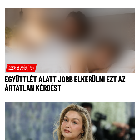
SZEX & MÁS
18+
EGYÜTTLÉT ALATT JOBB ELKERÜLNI EZT AZ
ÁRTATLAN KÉRDÉST