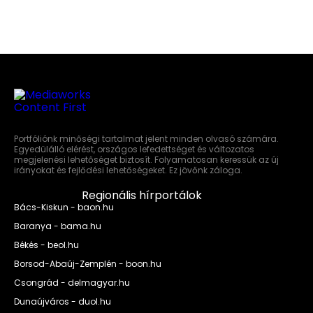
Portfóliónk minőségi tartalmat jelent minden olvasó számára.
Egyedülálló elérést, országos lefedettséget és változatos
megjelenési lehetőséget biztosít. Folyamatosan keressük az új
irányokat és fejlődési lehetőségeket. Ez jövőnk záloga.
Regionális hírportálok
Bács-Kiskun - baon.hu
Baranya - bama.hu
Békés - beol.hu
Borsod-Abaúj-Zemplén - boon.hu
Csongrád - delmagyar.hu
Dunaújváros - duol.hu