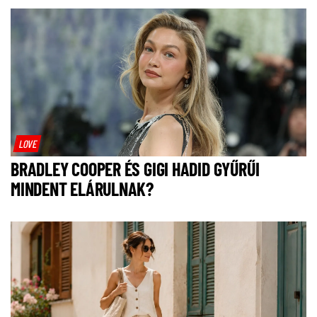
LOVE
BRADLEY COOPER ÉS GIGI HADID GYŰRŰI
MINDENT ELÁRULNAK?