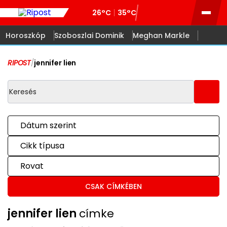
26°C
35°C
Horoszkóp
Szoboszlai Dominik
Meghan Markle
RIPOST
/
jennifer lien
Dátum szerint
Cikk típusa
Rovat
CSAK CÍMKÉBEN
jennifer lien
címke