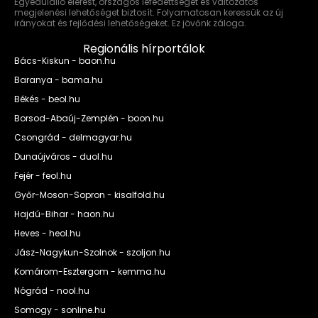
Egyedülálló elérést, országos lefedettséget és változatos
megjelenési lehetőséget biztosít. Folyamatosan keressük az új
irányokat és fejlődési lehetőségeket. Ez jövőnk záloga.
Regionális hírportálok
Bács-Kiskun - baon.hu
Baranya - bama.hu
Békés - beol.hu
Borsod-Abaúj-Zemplén - boon.hu
Csongrád - delmagyar.hu
Dunaújváros - duol.hu
Fejér - feol.hu
Győr-Moson-Sopron - kisalfold.hu
Hajdú-Bihar - haon.hu
Heves - heol.hu
Jász-Nagykun-Szolnok - szoljon.hu
Komárom-Esztergom - kemma.hu
Nógrád - nool.hu
Somogy - sonline.hu