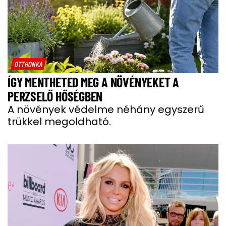
OTTHONKA
ÍGY MENTHETED MEG A NÖVÉNYEKET A
PERZSELŐ HŐSÉGBEN
A növények védelme néhány egyszerű
trükkel megoldható.