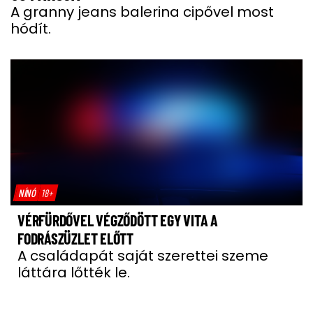
A granny jeans balerina cipővel most
hódít.
NÍNÓ
18+
VÉRFÜRDŐVEL VÉGZŐDÖTT EGY VITA A
FODRÁSZÜZLET ELŐTT
A családapát saját szerettei szeme
láttára lőtték le.