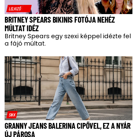
LELKIZŐ
BRITNEY SPEARS BIKINIS FOTÓJA NEHÉZ
MÚLTAT IDÉZ
Britney Spears egy szexi képpel idézte fel
a fájó múltat.
SIKK
GRANNY JEANS BALERINA CIPŐVEL, EZ A NYÁR
ÚJ PÁROSA