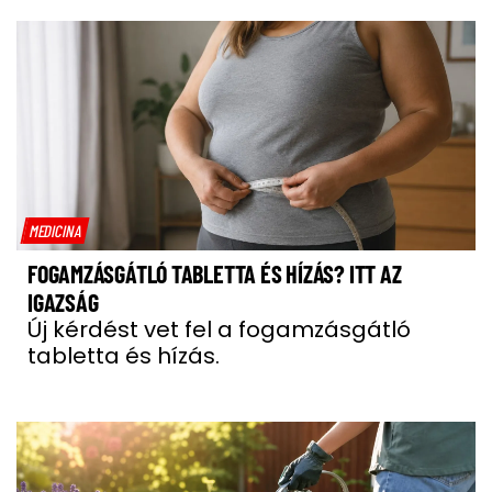
MEDICINA
FOGAMZÁSGÁTLÓ TABLETTA ÉS HÍZÁS? ITT AZ
IGAZSÁG
Új kérdést vet fel a fogamzásgátló
tabletta és hízás.