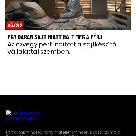
KÜLFÖLD
EGY DARAB SAJT MIATT HALT MEG A FÉRJ
Az özvegy pert indított a sajtkészítő
vállalattal szemben.
Portfóliónk minőségi tartalmat jelent minden olvasó számára.