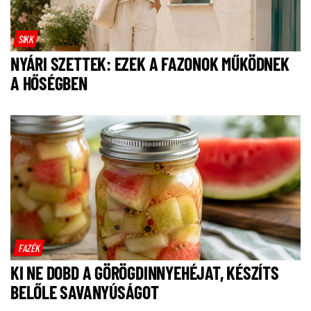
SIKK
NYÁRI SZETTEK: EZEK A FAZONOK MŰKÖDNEK
A HŐSÉGBEN
FAZÉK
KI NE DOBD A GÖRÖGDINNYEHÉJAT, KÉSZÍTS
BELŐLE SAVANYÚSÁGOT