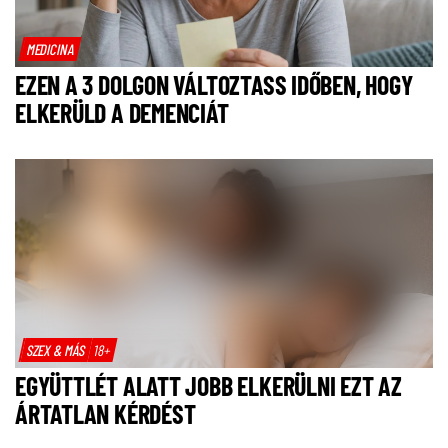
MEDICINA
EZEN A 3 DOLGON VÁLTOZTASS IDŐBEN, HOGY
ELKERÜLD A DEMENCIÁT
SZEX & MÁS
18+
EGYÜTTLÉT ALATT JOBB ELKERÜLNI EZT AZ
ÁRTATLAN KÉRDÉST