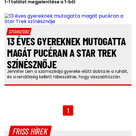
1-1 találat megjelenítése a 1-ből
SZTÁRDZSÚSZ
13 ÉVES GYEREKNEK MUTOGATTA
MAGÁT PUCÉRAN A STAR TREK
SZÍNÉSZNŐJE
Jennifer Lien a szomszédja gyereke előtt dobta le a ruháit,
és a rendőrség kellett rábeszélnie, hogy visszaöltözzön.
1
FRISS HÍREK