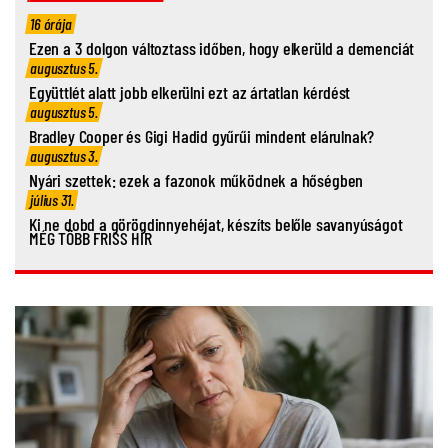
16 órája
Ezen a 3 dolgon változtass időben, hogy elkerüld a demenciát
augusztus 5.
Együttlét alatt jobb elkerülni ezt az ártatlan kérdést
augusztus 5.
Bradley Cooper és Gigi Hadid gyűrűi mindent elárulnak?
augusztus 3.
Nyári szettek: ezek a fazonok működnek a hőségben
július 31.
Ki ne dobd a görögdinnyehéjat, készíts belőle savanyúságot
MÉG TÖBB FRISS HÍR