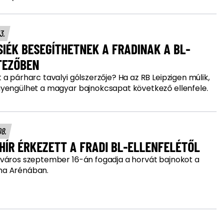
13.
IÉK BESEGÍTHETNEK A FRADINAK A BL-
TEZŐBEN
a párharc tavalyi gólszerzője? Ha az RB Leipzigen múlik,
yengülhet a magyar bajnokcsapat következő ellenfele.
08.
HÍR ÉRKEZETT A FRADI BL-ELLENFELÉTŐL
város szeptember 16-án fogadja a horvát bajnokot a
a Arénában.