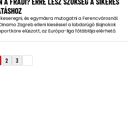
 A FRADI? ERRE LESZ SZÜKSÉG A SIKERES
ATÁSHOZ
ő keseregni, és egymásra mutogatni a Ferencvárosnál.
Dinamo Zagreb elleni kieséssel a labdarúgó Bajnokok
oportköre elúszott, az Európa-liga főtáblája elérhető.
2
3