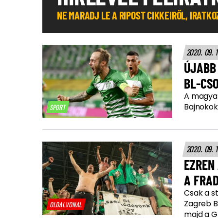
NE MARADJ LE A RIPOST CIKKEIRŐL, IRATK
2020. 09. 
ÚJABB 
BL-CS
A magyar
Bajnokok
SPORT
2020. 09. 
EZREN 
A FRA
Csak a s
Zagreb BL
OLDALVONAL
majd a 