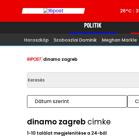
26°C
3
POLITIK
Horoszkóp
Szoboszlai Dominik
Meghan Markle
RIPOST
/
dinamo zagreb
Dátum szerint
C
dinamo zagreb
címke
1-10 találat megjelenítése a 24-ből