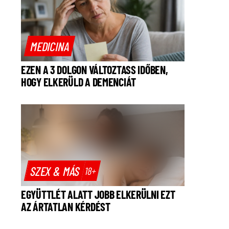
MEDICINA
EZEN A 3 DOLGON VÁLTOZTASS IDŐBEN,
HOGY ELKERÜLD A DEMENCIÁT
SZEX & MÁS
18+
EGYÜTTLÉT ALATT JOBB ELKERÜLNI EZT
AZ ÁRTATLAN KÉRDÉST