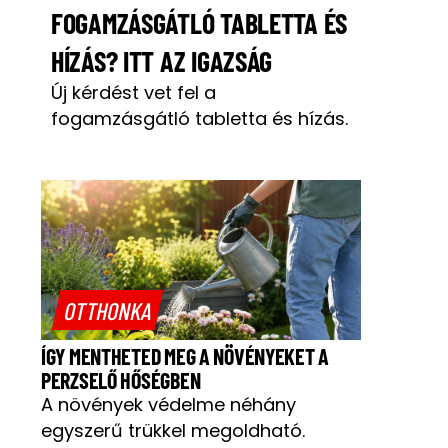
FOGAMZÁSGÁTLÓ TABLETTA ÉS
HÍZÁS? ITT AZ IGAZSÁG
Új kérdést vet fel a
fogamzásgátló tabletta és hízás.
OTTHONKA
ÍGY MENTHETED MEG A NÖVÉNYEKET A
PERZSELŐ HŐSÉGBEN
A növények védelme néhány
egyszerű trükkel megoldható.