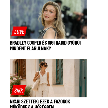
LOVE
BRADLEY COOPER ÉS GIGI HADID GYŰRŰI
MINDENT ELÁRULNAK?
SIKK
NYÁRI SZETTEK: EZEK A FAZONOK
MŰKÖDNEK A HŐSÉGBEN