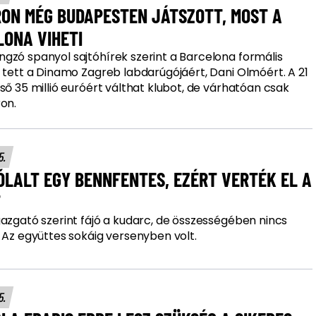
RON MÉG BUDAPESTEN JÁTSZOTT, MOST A
LONA VIHETI
gzó spanyol sajtóhírek szerint a Barcelona formális
t tett a Dinamo Zagreb labdarúgójáért, Dani Olmóért. A 21
ső 35 millió euróért válthat klubot, de várhatóan csak
on.
15.
LALT EGY BENNFENTES, EZÉRT VERTÉK EL A
T
gazgató szerint fájó a kudarc, de összességében nincs
 Az együttes sokáig versenyben volt.
15.