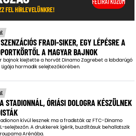
FELIRATKOZOM
OZZ FEL HÍRLEVELÜNKRE!
16.
SZENZÁCIÓS FRADI-SIKER, EGY LÉPÉSRE A
OPORTKÖRTŐL A MAGYAR BAJNOK
 bajnok kiejtette a horvát Dinamo Zagrebet a labdarúgó
 Ligája harmadik selejtezőkörében.
16.
A STADIONNÁL, ÓRIÁSI DOLOGRA KÉSZÜLNEK
DISTÁK
tadionon kívül lesznek ma a fradisták az FTC-Dinamo
-selejtezőn. A drukkerek ígérik, buzdításuk behallatszik
Groupama Arénába.