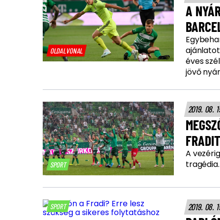
A NYÁ
BARCE
Egybehan
ajánlato
OLDALVONAL
éves szél
jövő nyár
2019. 08. 
MEGSZÓ
FRADI
A vezéri
tragédia.
SPORT
2019. 08. 
SPORT