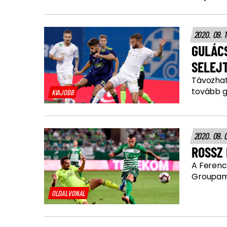
2020. 09. 
GULÁCS
SELEJ
Távozhat 
tovább g
KIAJOBB
2020. 09. 
ROSSZ 
A Ferenc
Groupam
OLDALVONAL