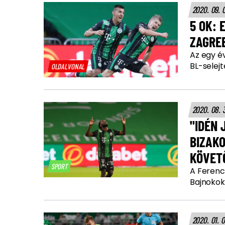
2020. 09. 
5 OK: 
ZAGREB
Az egy év
BL-selejt
OLDALVONAL
2020. 08. 
"IDÉN 
BIZAKO
KÖVET
SPORT
A Ferenc
Bajnokok
2020. 01. 