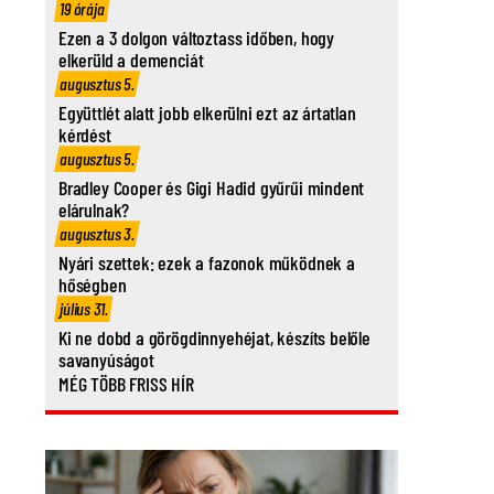
19 órája
Ezen a 3 dolgon változtass időben, hogy
elkerüld a demenciát
augusztus 5.
Együttlét alatt jobb elkerülni ezt az ártatlan
kérdést
augusztus 5.
Bradley Cooper és Gigi Hadid gyűrűi mindent
elárulnak?
augusztus 3.
Nyári szettek: ezek a fazonok működnek a
hőségben
július 31.
Ki ne dobd a görögdinnyehéjat, készíts belőle
savanyúságot
MÉG TÖBB FRISS HÍR