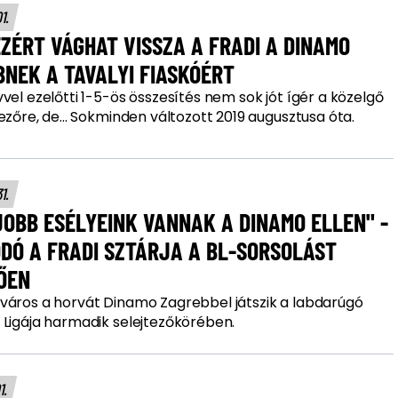
01.
EZÉRT VÁGHAT VISSZA A FRADI A DINAMO
NEK A TAVALYI FIASKÓÉRT
vel ezelőtti 1-5-ös összesítés nem sok jót ígér a közelgő
ezőre, de... Sokminden változott 2019 augusztusa óta.
31.
JOBB ESÉLYEINK VANNAK A DINAMO ELLEN" -
DÓ A FRADI SZTÁRJA A BL-SORSOLÁST
ŐEN
város a horvát Dinamo Zagrebbel játszik a labdarúgó
 Ligája harmadik selejtezőkörében.
01.