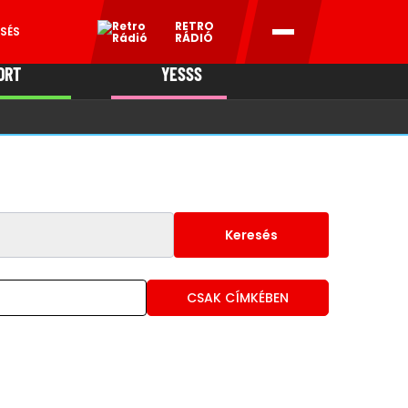
RETRO
SÉS
RÁDIÓ
ORT
YESSS
MANI
Keresés
CSAK CÍMKÉBEN