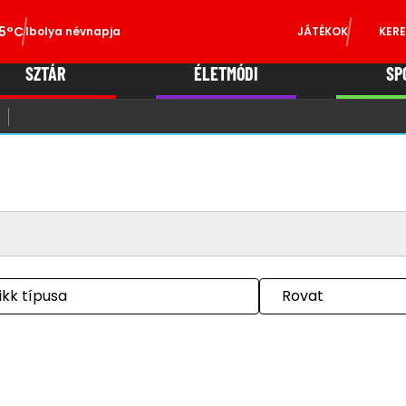
5°C
Ibolya névnapja
JÁTÉKOK
KERE
SZTÁR
ÉLETMÓDI
SP
ikk típusa
Rovat