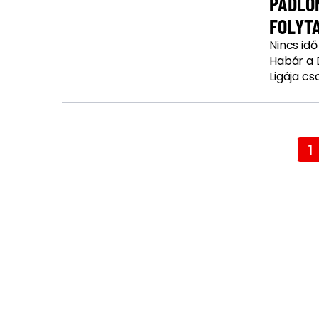
PADLÓN
FOLYT
Nincs id
Habár a 
Ligája cs
1