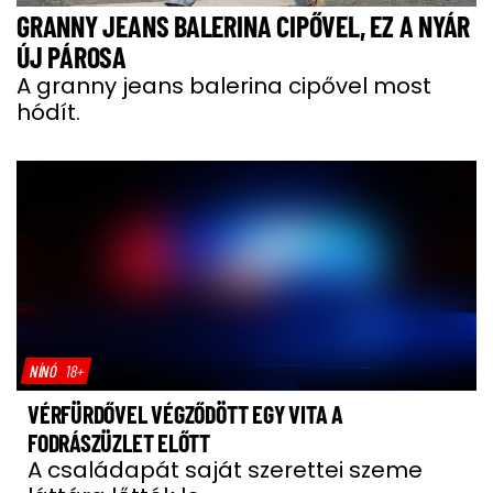
GRANNY JEANS BALERINA CIPŐVEL, EZ A NYÁR
ÚJ PÁROSA
A granny jeans balerina cipővel most
hódít.
NÍNÓ
18+
VÉRFÜRDŐVEL VÉGZŐDÖTT EGY VITA A
FODRÁSZÜZLET ELŐTT
A családapát saját szerettei szeme