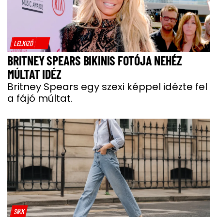
LELKIZŐ
BRITNEY SPEARS BIKINIS FOTÓJA NEHÉZ
MÚLTAT IDÉZ
Britney Spears egy szexi képpel idézte fel
a fájó múltat.
SIKK