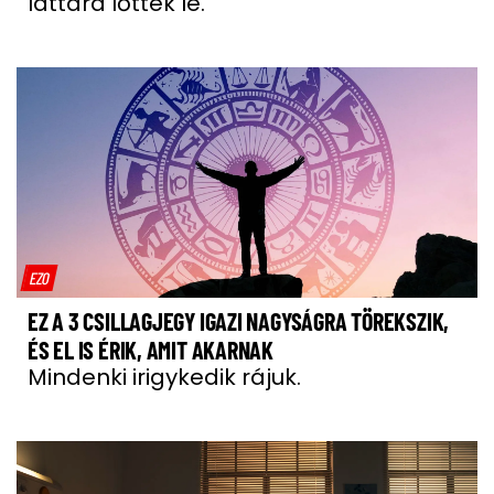
láttára lőtték le.
EZO
EZ A 3 CSILLAGJEGY IGAZI NAGYSÁGRA TÖREKSZIK,
ÉS EL IS ÉRIK, AMIT AKARNAK
Mindenki irigykedik rájuk.