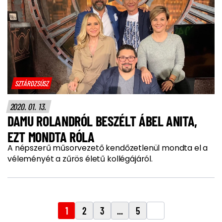
SZTÁRDZSÚSZ
2020. 01. 13.
DAMU ROLANDRÓL BESZÉLT ÁBEL ANITA,
EZT MONDTA RÓLA
A népszerű műsorvezető kendőzetlenül mondta el a
véleményét a zűrös életű kollégájáról.
1
2
3
...
5