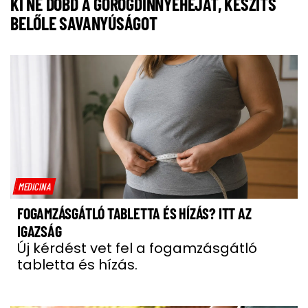
KI NE DOBD A GÖRÖGDINNYEHÉJAT, KÉSZÍTS
BELŐLE SAVANYÚSÁGOT
MEDICINA
FOGAMZÁSGÁTLÓ TABLETTA ÉS HÍZÁS? ITT AZ
IGAZSÁG
Új kérdést vet fel a fogamzásgátló
tabletta és hízás.