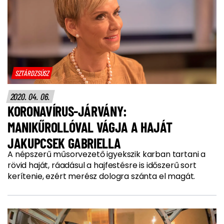
SZTÁRDZSÚSZ
2020. 04. 06.
KORONAVÍRUS-JÁRVÁNY:
MANIKŰROLLÓVAL VÁGJA A HAJÁT
JAKUPCSEK GABRIELLA
A népszerű műsorvezető igyekszik karban tartani a
rövid haját, ráadásul a hajfestésre is időszerű sort
kerítenie, ezért merész dologra szánta el magát.