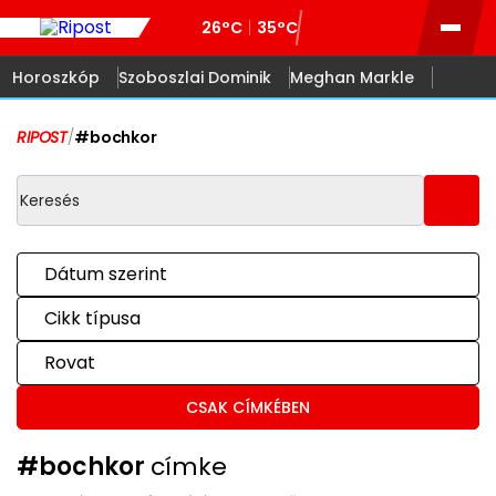
26°C
35°C
Horoszkóp
Szoboszlai Dominik
Meghan Markle
RIPOST
/
#bochkor
Dátum szerint
Cikk típusa
Rovat
CSAK CÍMKÉBEN
#bochkor
címke