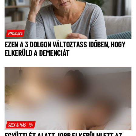
MEDICINA
EZEN A 3 DOLGON VÁLTOZTASS IDŐBEN, HOGY
ELKERÜLD A DEMENCIÁT
SZEX & MÁS
18+
EGYÜTTLÉT ALATT JOBB ELKERÜLNI EZT AZ