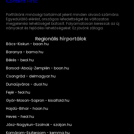
Portfóliónk minőségi tartalmat jelent minden olvasó számára.
Egyedülálló elérést, országos lefedettséget és változatos
megjelenési lehetőséget biztosít. Folyamatosan keressük az új
irányokat és fejlődési lehetőségeket. Ez jövőnk záloga.
Regionális hírportálok
Bács-Kiskun - baon.hu
Baranya - bama.hu
Békés - beol.hu
Borsod-Abaúj-Zemplén - boon.hu
Csongrád - delmagyar.hu
Dunaújváros - duol.hu
Fejér - feol.hu
Győr-Moson-Sopron - kisalfold.hu
Hajdú-Bihar - haon.hu
Heves - heol.hu
Jász-Nagykun-Szolnok - szoljon.hu
Komárom-Esztergom - kemma.hu