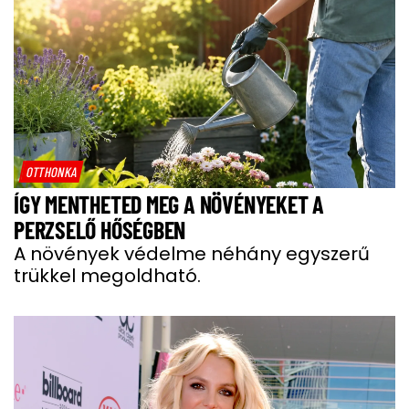
OTTHONKA
ÍGY MENTHETED MEG A NÖVÉNYEKET A
PERZSELŐ HŐSÉGBEN
A növények védelme néhány egyszerű
trükkel megoldható.