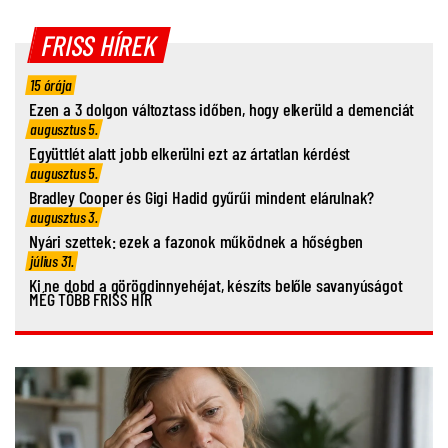
FRISS HÍREK
15 órája
Ezen a 3 dolgon változtass időben, hogy elkerüld a demenciát
augusztus 5.
Együttlét alatt jobb elkerülni ezt az ártatlan kérdést
augusztus 5.
Bradley Cooper és Gigi Hadid gyűrűi mindent elárulnak?
augusztus 3.
Nyári szettek: ezek a fazonok működnek a hőségben
július 31.
Ki ne dobd a görögdinnyehéjat, készíts belőle savanyúságot
MÉG TÖBB FRISS HÍR