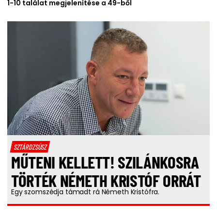
1-10 találat megjelenítése a 49-ből
SZTÁRDZSÚSZ
MŰTENI KELLETT! SZILÁNKOSRA
TÖRTÉK NÉMETH KRISTÓF ORRÁT
Egy szomszédja támadt rá Németh Kristófra.