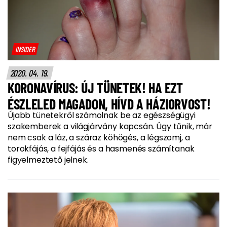
INSIDER
2020. 04. 19.
KORONAVÍRUS: ÚJ TÜNETEK! HA EZT
ÉSZLELED MAGADON, HÍVD A HÁZIORVOST!
Újabb tünetekről számolnak be az egészségügyi
szakemberek a világjárvány kapcsán. Úgy tűnik, már
nem csak a láz, a száraz köhögés, a légszomj, a
torokfájás, a fejfájás és a hasmenés számítanak
figyelmeztető jelnek.