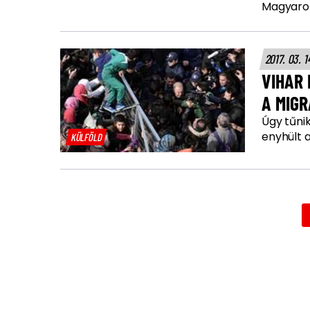
Magyaro
2017. 03. 1
VIHAR
A MIG
Úgy tűnik
enyhült 
KÜLFÖLD