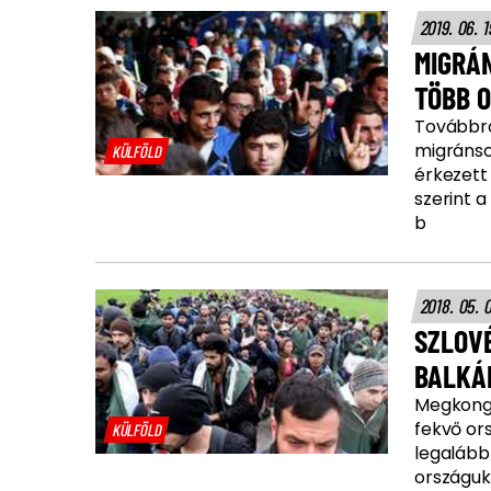
2019. 06. 1
MIGRÁN
TÖBB O
Továbbra 
migránso
KÜLFÖLD
érkezett
szerint a
b
2018. 05. 
SZLOVÉ
BALKÁ
Megkonga
fekvő ors
KÜLFÖLD
legalább
országuk