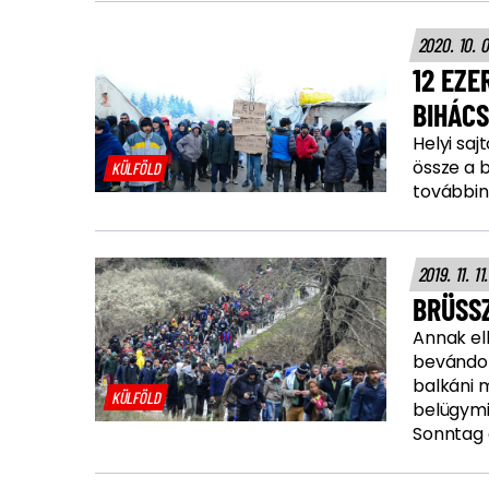
2020. 10. 
12 EZE
BIHÁC
Helyi sa
össze a b
KÜLFÖLD
továbbin
2019. 11. 11
BRÜSS
Annak ell
bevándorl
balkáni 
KÜLFÖLD
belügymi
Sonntag 