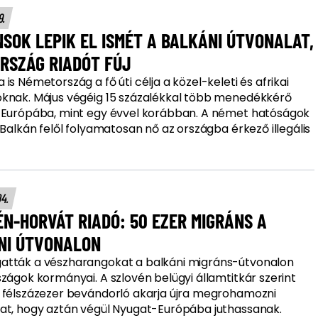
9.
SOK LEPIK EL ISMÉT A BALKÁNI ÚTVONALAT,
RSZÁG RIADÓT FÚJ
is Németország a fő úti célja a közel-keleti és afrikai
knak. Május végéig 15 százalékkal több menedékkérő
 Európába, mint egy évvel korábban. A német hatóságok
 Balkán felől folyamatosan nő az országba érkező illegális
04.
N-HORVÁT RIADÓ: 50 EZER MIGRÁNS A
NI ÚTVONALON
tták a vészharangokat a balkáni migráns-útvonalon
zágok kormányai. A szlovén belügyi államtitkár szerint
 félszázezer bevándorló akarja újra megrohamozni
at, hogy aztán végül Nyugat-Európába juthassanak.