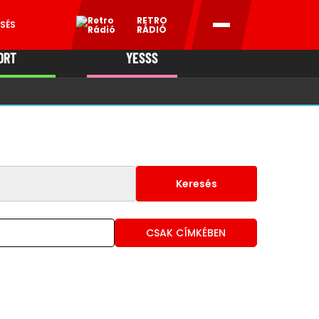
RETRO
SÉS
RÁDIÓ
ORT
YESSS
MANI
Keresés
CSAK CÍMKÉBEN