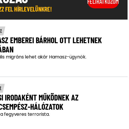
FELIRATKOZOM
OZZ FEL HÍRLEVELÜNKRE!
1.
ASZ EMBEREI BÁRHOL OTT LEHETNEK
ÁBAN
gális migráns lehet akár Hamasz-ügynök.
1.
SI IRODAKÉNT MŰKÖDNEK AZ
CSEMPÉSZ-HÁLÓZATOK
a fegyveres terrorista.