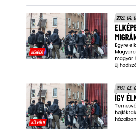
2021. 04. 
ELKÉP
MIGRÁ
Egyre el
Magyaror
INSIDER
magyar h
új hadisz
2021. 03. 
ÍGY ÉL
Temesvár
hajléktal
házaiban
KÜLFÖLD