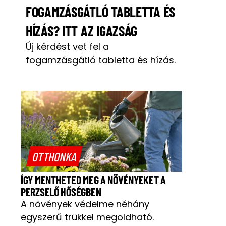
FOGAMZÁSGÁTLÓ TABLETTA ÉS
HÍZÁS? ITT AZ IGAZSÁG
Új kérdést vet fel a
fogamzásgátló tabletta és hízás.
OTTHONKA
ÍGY MENTHETED MEG A NÖVÉNYEKET A
PERZSELŐ HŐSÉGBEN
A növények védelme néhány
egyszerű trükkel megoldható.