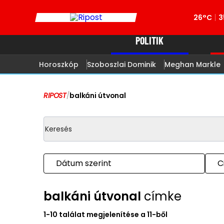
26°C
3
POLITIK
Horoszkóp
Szoboszlai Dominik
Meghan Markle
RIPOST
/
balkáni útvonal
Dátum szerint
C
balkáni útvonal
címke
1-10 találat megjelenítése a 11-ből