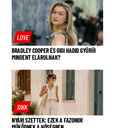
LOVE
BRADLEY COOPER ÉS GIGI HADID GYŰRŰI
MINDENT ELÁRULNAK?
SIKK
NYÁRI SZETTEK: EZEK A FAZONOK
MŰKÖDNEK A HŐSÉGBEN