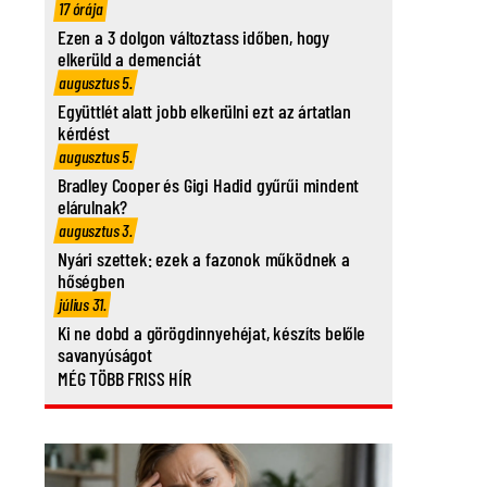
17 órája
Ezen a 3 dolgon változtass időben, hogy
elkerüld a demenciát
augusztus 5.
Együttlét alatt jobb elkerülni ezt az ártatlan
kérdést
augusztus 5.
Bradley Cooper és Gigi Hadid gyűrűi mindent
elárulnak?
augusztus 3.
Nyári szettek: ezek a fazonok működnek a
hőségben
július 31.
Ki ne dobd a görögdinnyehéjat, készíts belőle
savanyúságot
MÉG TÖBB FRISS HÍR