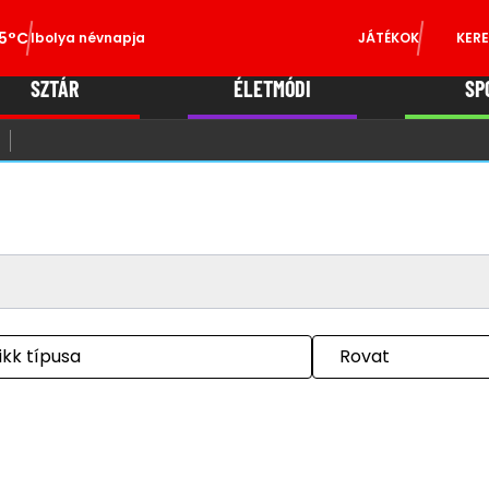
5°C
Ibolya névnapja
JÁTÉKOK
KERE
SZTÁR
ÉLETMÓDI
SP
ikk típusa
Rovat