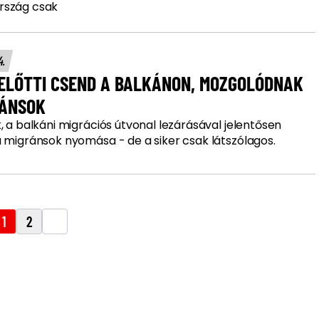
rszág csak
4.
 ELŐTTI CSEND A BALKÁNON, MOZGOLÓDNAK
RÁNSOK
, a balkáni migrációs útvonal lezárásával jelentősen
a migránsok nyomása - de a siker csak látszólagos.
1
2