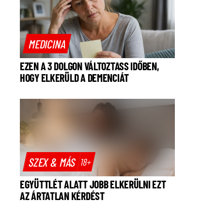
MEDICINA
EZEN A 3 DOLGON VÁLTOZTASS IDŐBEN,
HOGY ELKERÜLD A DEMENCIÁT
SZEX & MÁS
18+
EGYÜTTLÉT ALATT JOBB ELKERÜLNI EZT
AZ ÁRTATLAN KÉRDÉST