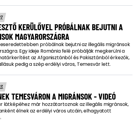
07.
ESZTŐ KERÜLŐVEL PRÓBÁLNAK BEJUTNI A
NSOK MAGYARORSZÁGRA
keseredettebben próbálnak bejutni az illegális migránsok
szágra. Egy ideje Románia felé próbálják megkerülni a
atárkerítést az Afganisztánból és Pakisztánból érkezők,
állásuk pedig a szép erdélyi város, Temesvár lett.
03.
NEK TEMESVÁRON A MIGRÁNSOK - VIDEÓ
 látképéhez már hozzátartoznak az illegális migránsok,
anként élnek az erdélyi város utcáin, elhagyatott
.