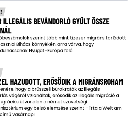
01.
R ILLEGÁLIS BEVÁNDORLÓ GYŰLT ÖSSZE
SNÁL
jtóbeszámolók szerint több mint tízezer migráns torlódott
oszniai Bihács környékén, arra várva, hogy
dulhassanak Nyugat-Európa felé.
.
ZEL HAZUDOTT, ERŐSÖDIK A MIGRÁNSROHAM
enére, hogy a brüsszeli bürokraták az illegális
ás végéről vizionáltak, erősödik az illegális migráció a
migrációs útvonalon a német szövetségi
nisztérium egy belső elemzése szerint – írta a Welt am
című vasárnapi