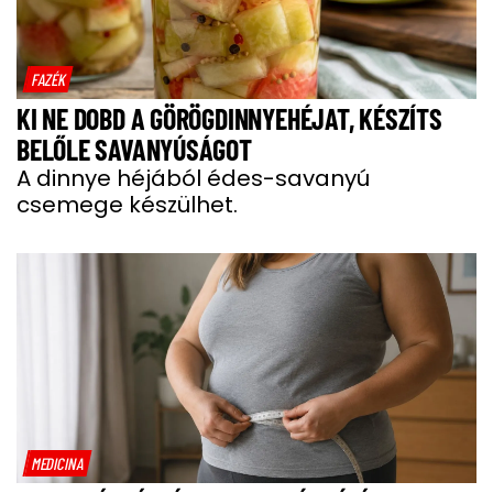
FAZÉK
KI NE DOBD A GÖRÖGDINNYEHÉJAT, KÉSZÍTS
BELŐLE SAVANYÚSÁGOT
A dinnye héjából édes-savanyú
csemege készülhet.
MEDICINA