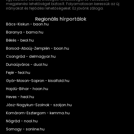
megjelenési lehetőséget biztosít. Folyamatosan keressük az új
irányokat és fejlődési lehetőségeket. Ez jövőnk záloga.
Regionális hírportálok
Bács-Kiskun - baon.hu
Baranya - bama.hu
Békés - beol.hu
Borsod-Abaúj-Zemplén - boon.hu
Csongrád - delmagyar.hu
Dunaújváros - duol.hu
Fejér - feol.hu
Győr-Moson-Sopron - kisalfold.hu
Hajdú-Bihar - haon.hu
Heves - heol.hu
Jász-Nagykun-Szolnok - szoljon.hu
Komárom-Esztergom - kemma.hu
Nógrád - nool.hu
Somogy - sonline.hu