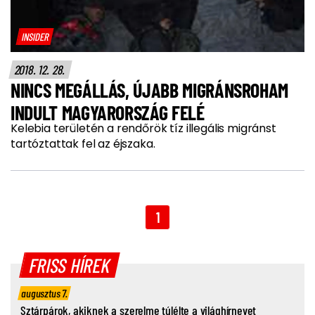
INSIDER
2018. 12. 28.
NINCS MEGÁLLÁS, ÚJABB MIGRÁNSROHAM
INDULT MAGYARORSZÁG FELÉ
Kelebia területén a rendőrök tíz illegális migránst
tartóztattak fel az éjszaka.
1
FRISS HÍREK
augusztus 7.
Sztárpárok, akiknek a szerelme túlélte a világhírnevet