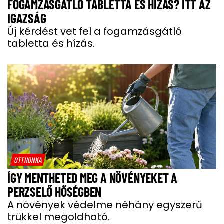
FOGAMZÁSGÁTLÓ TABLETTA ÉS HÍZÁS? ITT AZ
IGAZSÁG
Új kérdést vet fel a fogamzásgátló
tabletta és hízás.
OTTHONKA
ÍGY MENTHETED MEG A NÖVÉNYEKET A
PERZSELŐ HŐSÉGBEN
A növények védelme néhány egyszerű
trükkel megoldható.