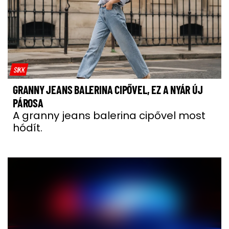
SIKK
GRANNY JEANS BALERINA CIPŐVEL, EZ A NYÁR ÚJ
PÁROSA
A granny jeans balerina cipővel most
hódít.