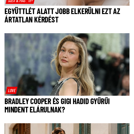
SZEX & MÁS
18+
EGYÜTTLÉT ALATT JOBB ELKERÜLNI EZT AZ
ÁRTATLAN KÉRDÉST
LOVE
BRADLEY COOPER ÉS GIGI HADID GYŰRŰI
MINDENT ELÁRULNAK?