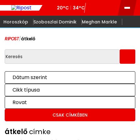
20°C
34°C
Horoszkóp
Szoboszlai Dominik
Meghan Markle
RIPOST
/
átkelő
Dátum szerint
Cikk típusa
Rovat
CSAK CÍMKÉBEN
átkelő
címke