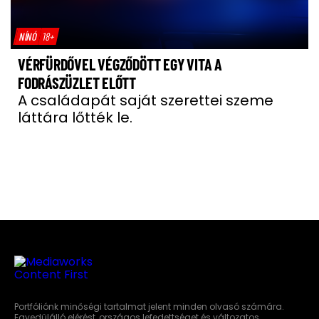
NÍNÓ
18+
VÉRFÜRDŐVEL VÉGZŐDÖTT EGY VITA A
FODRÁSZÜZLET ELŐTT
A családapát saját szerettei szeme
láttára lőtték le.
Portfóliónk minőségi tartalmat jelent minden olvasó számára.
Egyedülálló elérést, országos lefedettséget és változatos