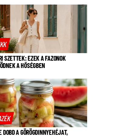
IKK
RI SZETTEK: EZEK A FAZONOK
ÖDNEK A HŐSÉGBEN
AZÉK
NE DOBD A GÖRÖGDINNYEHÉJAT,