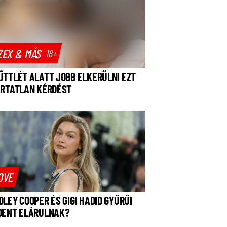
ZEX & MÁS
18+
ÜTTLÉT ALATT JOBB ELKERÜLNI EZT
ÁRTATLAN KÉRDÉST
OVE
DLEY COOPER ÉS GIGI HADID GYŰRŰI
DENT ELÁRULNAK?