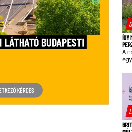
O
ÍGY
N LÁTHATÓ BUDAPESTI
PER
A n
egy
ETKEZŐ KÉRDÉS
L
BRI
MÚL