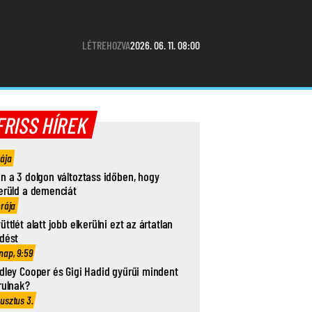
LÉTREHOZVA
2026. 06. 11. 08:00
FRISS HÍREK
rája
n a 3 dolgon változtass időben, hogy
erüld a demenciát
órája
üttlét alatt jobb elkerülni ezt az ártatlan
dést
nap, 9:59
dley Cooper és Gigi Hadid gyűrűi mindent
rulnak?
usztus 3.