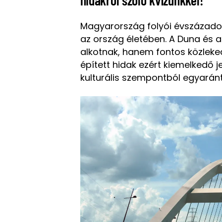
hidakról szóló kvízünkkel!
Magyarország folyói évszázado
az ország életében. A Duna és 
alkotnak, hanem fontos közleked
épített hidak ezért kiemelkedő 
kulturális szempontból egyaránt