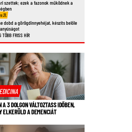
ri szettek: ezek a fazonok működnek a
ségben
us 31.
ne dobd a görögdinnyehéjat, készíts belőle
vanyúságot
 TÖBB FRISS HÍR
EDICINA
N A 3 DOLGON VÁLTOZTASS IDŐBEN,
Y ELKERÜLD A DEMENCIÁT