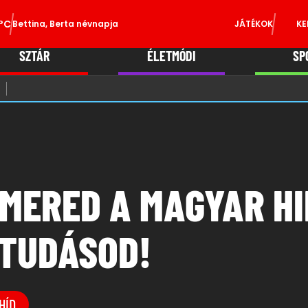
°C
Bettina, Berta névnapja
JÁTÉKOK
KE
SZTÁR
ÉLETMÓDI
SP
SMERED A MAGYAR H
 TUDÁSOD!
HÍD