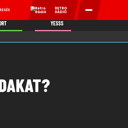
RETRO
RESÉS
RÁDIÓ
ORT
YESSS
MANI
IDAKAT?