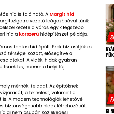
ős híd is található. A
Margit híd
Margitszigetre vezető leágazásával tűnik
acélszerkezete a város egyik legszebb
ri híd a
korszerű
hídépítészet példája.
S
zámos fontos híd épült. Ezek biztosítják az
NYÁ
ző térségei között, elősegítve a
MŰK
solatokat. A vidéki hidak gyakran
ltenek be, hanem a helyi táj
moly mérnöki feladat. Az építőknek
vízjárását, a terhelést, valamint a
F
is. A modern technológiák lehetővé
és biztonságosabb hidak létrehozását.
KI 
hídjai nem csupán közlekedési