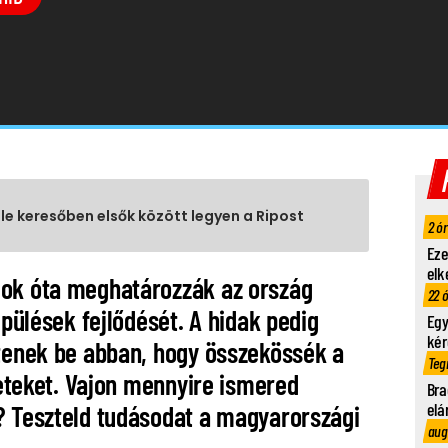
gle keresőben elsők között legyen a Ripost
2 ó
Eze
elk
dok óta meghatározzák az ország
22 
epülések fejlődését. A hidak pedig
Egy
kér
ltenek be abban, hogy összekössék a
Teg
ületeket. Vajon mennyire ismered
Bra
elá
? Teszteld tudásodat a magyarországi
aug