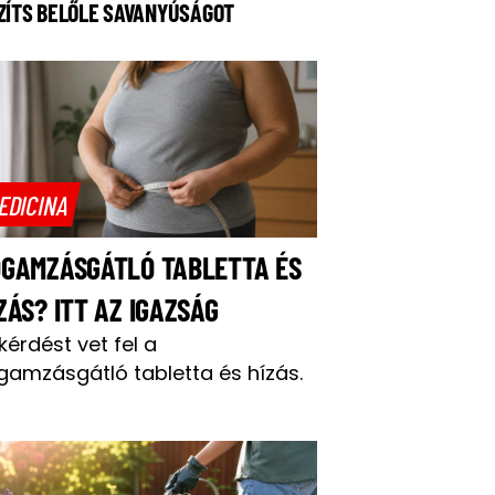
ZÍTS BELŐLE SAVANYÚSÁGOT
EDICINA
OGAMZÁSGÁTLÓ TABLETTA ÉS
ZÁS? ITT AZ IGAZSÁG
 kérdést vet fel a
gamzásgátló tabletta és hízás.