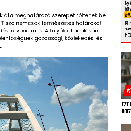
Nyá
hő
k óta meghatározó szerepet töltenek be
júli
a Tisza nemcsak természetes határokat
Ki 
sa
ési útvonalak is. A folyók áthidalására
MÉG
jelentőségűek gazdasági, közlekedési és
.
M
EZE
HOG