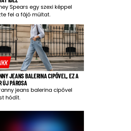
tney Spears egy szexi képpel
te fel a fájó múltat.
IKK
NNY JEANS BALERINA CIPŐVEL, EZ A
R ÚJ PÁROSA
ranny jeans balerina cipővel
t hódít.