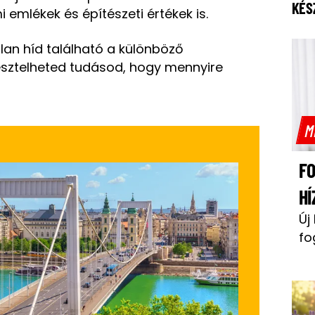
KÉS
 emlékek és építészeti értékek is.
an híd található a különböző
esztelheted tudásod, hogy mennyire
M
F
HÍ
Új
fo