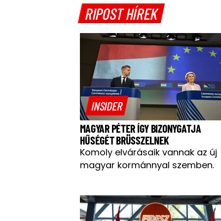
RIPOST HÍREK
INSIDER
MAGYAR PÉTER ÍGY BIZONYGATJA
HŰSÉGÉT BRÜSSZELNEK
Komoly elvárásaik vannak az új
magyar kormánnyal szemben.