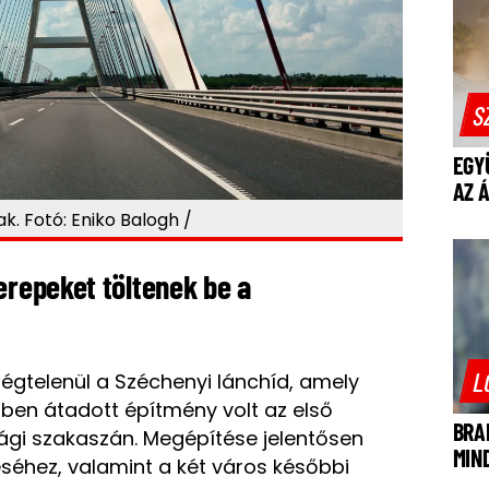
S
EGY
AZ 
k. Fotó: Eniko Balogh /
erepeket töltenek be a
L
égtelenül a Széchenyi lánchíd, amely
-ben átadott építmény volt az első
BRA
gi szakaszán. Megépítése jelentősen
MIN
séhez, valamint a két város későbbi