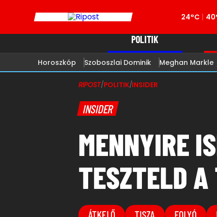
24°C
40
POLITIK
Horoszkóp
Szoboszlai Dominik
Meghan Markle
RIPOST
/
POLITIK
/
INSIDER
INSIDER
MENNYIRE I
TESZTELD A
ÁTKELŐ
TISZA
FOLYÓ