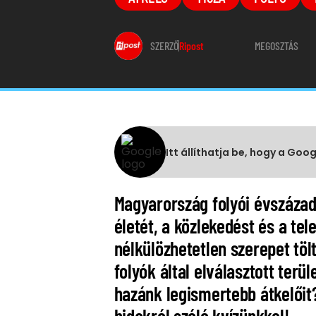
SZERZŐ
Ripost
MEGOSZTÁS
Itt állíthatja be, hogy a Goo
Magyarország folyói évszáza
életét, a közlekedést és a tel
nélkülözhetetlen szerepet tö
folyók által elválasztott ter
hazánk legismertebb átkelőit