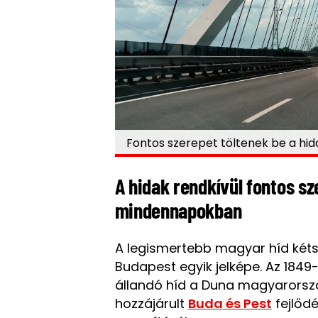
Fontos szerepet töltenek be a hida
A hidak rendkívül fontos sz
mindennapokban
A legismertebb magyar híd kéts
Budapest egyik jelképe. Az 1849
állandó híd a Duna magyarorszá
hozzájárult
Buda és Pest
fejlődé