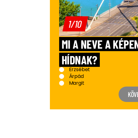
1/10
MI A NEVE A KÉPE
HÍDNAK?
Erzsébet
Árpád
Margit
KÖV