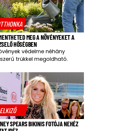
TTHONKA
 MENTHETED MEG A NÖVÉNYEKET A
ZSELŐ HŐSÉGBEN
övények védelme néhány
szerű trükkel megoldható.
ELKIZŐ
TNEY SPEARS BIKINIS FOTÓJA NEHÉZ
TAT IDÉZ