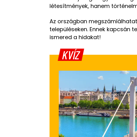
létesítmények, hanem történelmi
Az országban megszámlálhatatl
településeken. Ennek kapcsán t
ismered a hidakat!
KVÍZ