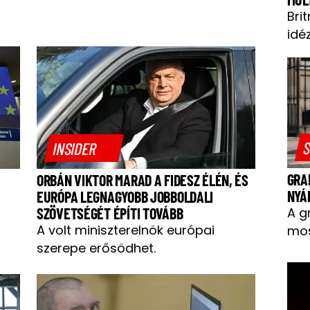
Bri
idéz
S
INSIDER
GRA
ORBÁN VIKTOR MARAD A FIDESZ ÉLÉN, ÉS
NYÁ
EURÓPA LEGNAGYOBB JOBBOLDALI
A g
SZÖVETSÉGÉT ÉPÍTI TOVÁBB
A volt miniszterelnök európai
mos
szerepe erősödhet.