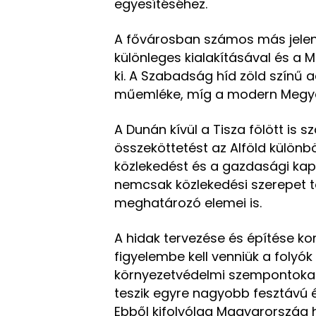
egyesítéséhez.
A fővárosban számos más jelent
különleges kialakításával és a 
ki. A Szabadság híd zöld színű 
műemléke, míg a modern Megye
A Dunán kívül a Tisza fölött is s
összeköttetést az Alföld különbö
közlekedést és a gazdasági kapc
nemcsak közlekedési szerepet tö
meghatározó elemei is.
A hidak tervezése és építése ko
figyelembe kell venniük a folyók 
környezetvédelmi szempontokat 
teszik egyre nagyobb fesztávú 
Ebből kifolyólag Magyarország 