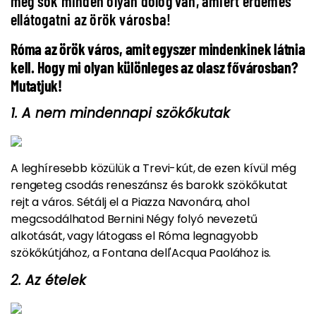
még sok minden olyan dolog van, amiért érdemes
ellátogatni az örök városba!
Róma az örök város, amit egyszer mindenkinek látnia
kell. Hogy mi olyan különleges az olasz fővárosban?
Mutatjuk!
1. A nem mindennapi szökőkutak
A leghíresebb közülük a Trevi-kút, de ezen kívül még
rengeteg csodás reneszánsz és barokk szökőkutat
rejt a város. Sétálj el a Piazza Navonára, ahol
megcsodálhatod Bernini Négy folyó nevezetű
alkotását, vagy látogass el Róma legnagyobb
szökőkútjához, a Fontana dell'Acqua Paolához is.
2. Az ételek