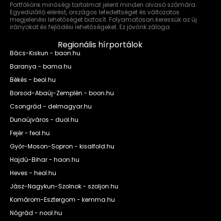
Portfóliónk minőségi tartalmat jelent minden olvasó számára.
Egyedülálló elérést, országos lefedettséget és változatos
megjelenési lehetőséget biztosít. Folyamatosan keressük az új
irányokat és fejlődési lehetőségeket. Ez jövőnk záloga.
Regionális hírportálok
Bács-Kiskun - baon.hu
Baranya - bama.hu
Békés - beol.hu
Borsod-Abaúj-Zemplén - boon.hu
Csongrád - delmagyar.hu
Dunaújváros - duol.hu
Fejér - feol.hu
Győr-Moson-Sopron - kisalfold.hu
Hajdú-Bihar - haon.hu
Heves - heol.hu
Jász-Nagykun-Szolnok - szoljon.hu
Komárom-Esztergom - kemma.hu
Nógrád - nool.hu