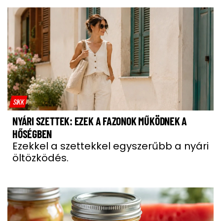
SIKK
NYÁRI SZETTEK: EZEK A FAZONOK MŰKÖDNEK A
HŐSÉGBEN
Ezekkel a szettekkel egyszerűbb a nyári
öltözködés.