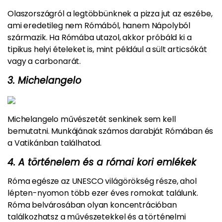
Olaszországról a legtöbbünknek a pizza jut az eszébe,
ami eredetileg nem Rómából, hanem Nápolyból
származik. Ha Rómába utazol, akkor próbáld ki a
tipikus helyi ételeket is, mint például a sült articsókát
vagy a carbonarát.
3. Michelangelo
Michelangelo művészetét senkinek sem kell
bemutatni. Munkájának számos darabját Rómában és
a Vatikánban találhatod.
4. A történelem és a római kori emlékek
Róma egésze az UNESCO világörökség része, ahol
lépten-nyomon több ezer éves romokat találunk.
Róma belvárosában olyan koncentrációban
találkozhatsz a művészetekkel és a történelmi