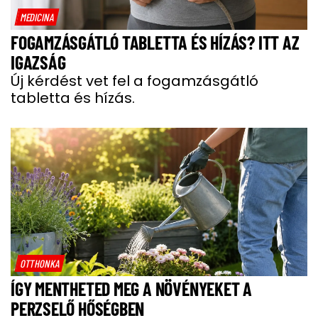
MEDICINA
FOGAMZÁSGÁTLÓ TABLETTA ÉS HÍZÁS? ITT AZ
IGAZSÁG
Új kérdést vet fel a fogamzásgátló
tabletta és hízás.
OTTHONKA
ÍGY MENTHETED MEG A NÖVÉNYEKET A
PERZSELŐ HŐSÉGBEN