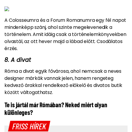
A Colosseumra és a Forum Romanumra egy fél napot
mindenképp szánj, ahol szinte megelevenedik a
történelem. Amit idáig csak a történelemkönyvekben
olvastál, az ott hever majd a lábad előtt. Csodálatos
érzés.
8. A divat
Róma a divat egyik fővárosa, ahol nemcsak a neves
designer márkák vannak jelen, hanem rengeteg
kedvező árakkal rendelkező előkelő és divatos butik
között váltogathatsz.
Te is jártál már Rómában? Neked miért olyan
különleges?
FRISS HÍREK