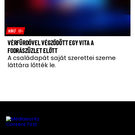
NÍNÓ
18+
VÉRFÜRDŐVEL VÉGZŐDÖTT EGY VITA A
FODRÁSZÜZLET ELŐTT
A családapát saját szerettei szeme
láttára lőtték le.