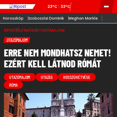
23°C
33°C
Horoszkóp
Szoboszlai Dominik
Meghan Markle
RIPOST
/
ÉLETMÓDI
/
UTAZÓMAJOM
UTAZÓMAJOM
ERRE NEM MONDHATSZ NEMET!
EZÉRT KELL LÁTNOD RÓMÁT
UTAZÓMAJOM
UTAZÁS
HOSSZÚHÉTVÉGE
RÓMA