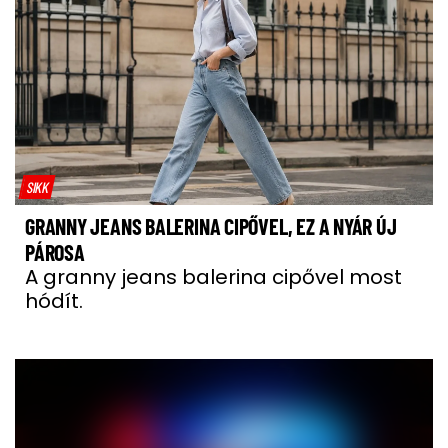
SIKK
GRANNY JEANS BALERINA CIPŐVEL, EZ A NYÁR ÚJ
PÁROSA
A granny jeans balerina cipővel most
hódít.