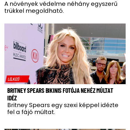
A növények védelme néhány egyszerű
trükkel megoldható.
LELKIZŐ
BRITNEY SPEARS BIKINIS FOTÓJA NEHÉZ MÚLTAT
IDÉZ
Britney Spears egy szexi képpel idézte
fel a fájó múltat.