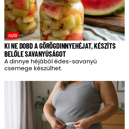
FAZÉK
KI NE DOBD A GÖRÖGDINNYEHÉJAT, KÉSZÍTS
BELŐLE SAVANYÚSÁGOT
A dinnye héjából édes-savanyú
csemege készülhet.