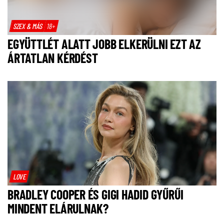
SZEX & MÁS
18+
EGYÜTTLÉT ALATT JOBB ELKERÜLNI EZT AZ
ÁRTATLAN KÉRDÉST
LOVE
BRADLEY COOPER ÉS GIGI HADID GYŰRŰI
MINDENT ELÁRULNAK?