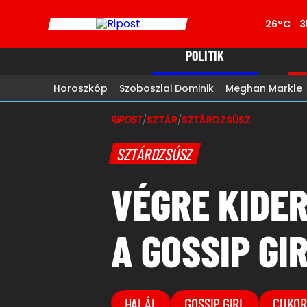
26°C
3
POLITIK
Horoszkóp
Szoboszlai Dominik
Meghan Markle
RIPOST
/
SZTÁR
/
SZTÁRDZSÚSZ
SZTÁRDZSÚSZ
VÉGRE KIDER
A GOSSIP GI
HALÁL
GOSSIP GIRL
CUKOR