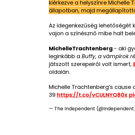
kiérkezve a helyszínre Michelle 
állapotban, majd megállapítottá
Az idegenkezűség lehetőségét k
vajon a színésznő mibe halt be
MichelleTrachtenberg
- aki g
leginkább a
Buffy, a vámpírok 
játszott szerepeiről volt ismert,
oldalán.
Michelle Trachtenberg’s cause 
39
https://t.co/vCULNYQ80x
pi
— The Independent (@Independent