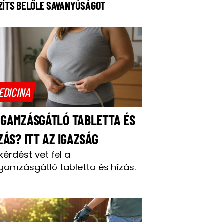
ZÍTS BELŐLE SAVANYÚSÁGOT
EDICINA
OGAMZÁSGÁTLÓ TABLETTA ÉS
ZÁS? ITT AZ IGAZSÁG
 kérdést vet fel a
gamzásgátló tabletta és hízás.