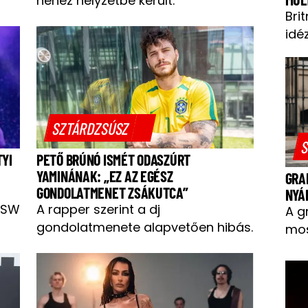
nehéz helyzetbe került.
Bri
idéz
SZTÁRDZSÚSZ
S
TYI
PETŐ BRÚNÓ ISMÉT ODASZÚRT
YAMINÁNAK: „EZ AZ EGÉSZ
GRA
GONDOLATMENET ZSÁKUTCA”
NYÁ
BSW
A rapper szerint a dj
A g
gondolatmenete alapvetően hibás.
mos