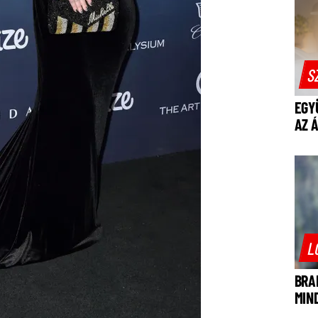
S
EGY
AZ 
L
BRA
MIN