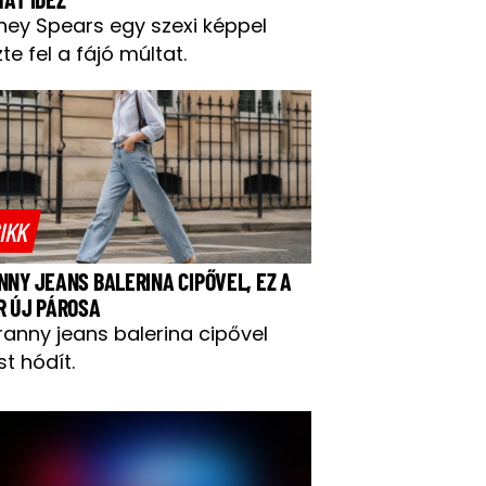
tney Spears egy szexi képpel
te fel a fájó múltat.
IKK
NNY JEANS BALERINA CIPŐVEL, EZ A
R ÚJ PÁROSA
ranny jeans balerina cipővel
t hódít.