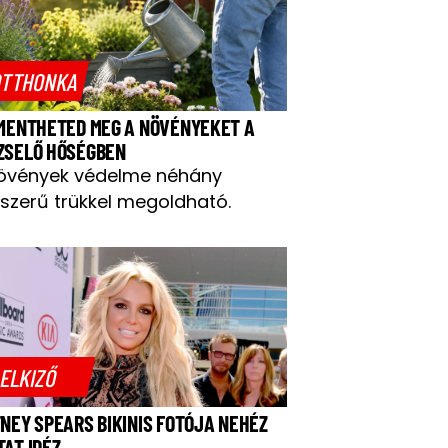
TTHONKA
 MENTHETED MEG A NÖVÉNYEKET A
ZSELŐ HŐSÉGBEN
övények védelme néhány
szerű trükkel megoldható.
ELKIZŐ
TNEY SPEARS BIKINIS FOTÓJA NEHÉZ
TAT IDÉZ