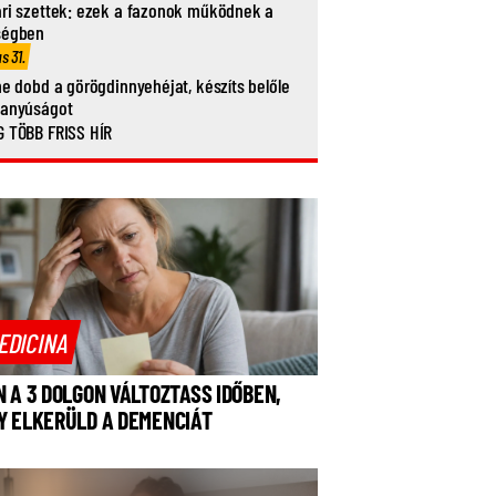
ri szettek: ezek a fazonok működnek a
ségben
us 31.
ne dobd a görögdinnyehéjat, készíts belőle
vanyúságot
 TÖBB FRISS HÍR
EDICINA
N A 3 DOLGON VÁLTOZTASS IDŐBEN,
Y ELKERÜLD A DEMENCIÁT