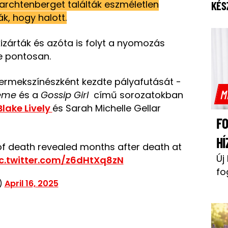
Tarchtenberget találták eszméletlen
KÉS
k, hogy halott.
izárták és azóta is folyt a nyomozás
le pontosan.
yermekszínészként kezdte pályafutását -
M
réme
és a
Gossip Girl
című sorozatokban
Blake Lively
és Sarah Michelle Gellar
F
HÍ
of death revealed months after death at
Új
c.twitter.com/z6dHtXq8zN
fo
)
April 16, 2025