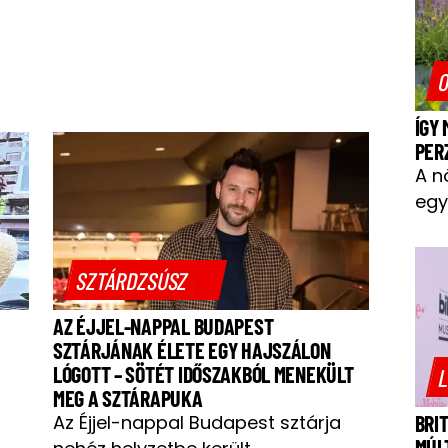
O
ÍGY
PER
A n
egy
SZTÁRDZSÚSZ
AZ ÉJJEL-NAPPAL BUDAPEST
SZTÁRJÁNAK ÉLETE EGY HAJSZÁLON
LÓGOTT – SÖTÉT IDŐSZAKBÓL MENEKÜLT
L
MEG A SZTÁRAPUKA
Az Éjjel-nappal Budapest sztárja
BRI
MÚL