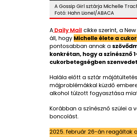
A Gossip Girl sztárja Michelle Tra
Fotó: Hahn Lionel/ABACA
A
Daily Mail
cikke szerint, a New
áll, hogy
Michelle élete a cuko
pontosabban annak a
szövőd
konkrétan, hogy a színésznő 1
cukorbetegségben szenvedett 
Halála előtt a sztár májátültetés
májproblémákkal küzdő emberek
alkohol túlzott fogyasztása miat
Korábban a színésznő szülei a v
boncolást.
2025. február 26-án reagáltak 