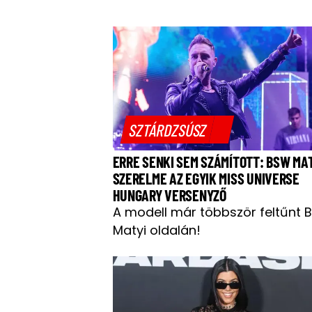
SZTÁRDZSÚSZ
ERRE SENKI SEM SZÁMÍTOTT: BSW MA
SZERELME AZ EGYIK MISS UNIVERSE
HUNGARY VERSENYZŐ
A modell már többször feltűnt 
Matyi oldalán!