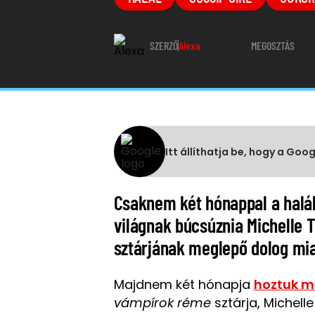
SZERZŐ
Alexa
MEGOSZTÁS
Itt állíthatja be, hogy a Goo
Csaknem két hónappal a halála
világnak búcsúznia Michelle T
sztárjának meglepő dolog miat
Majdnem két hónapja
hoztuk me
vámpírok réme
sztárja, Michell