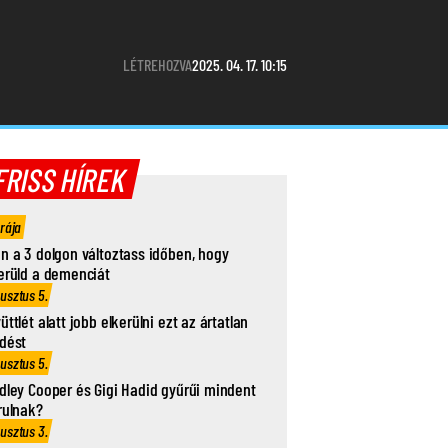
LÉTREHOZVA
2025. 04. 17. 10:15
FRISS HÍREK
órája
n a 3 dolgon változtass időben, hogy
erüld a demenciát
usztus 5.
üttlét alatt jobb elkerülni ezt az ártatlan
dést
usztus 5.
dley Cooper és Gigi Hadid gyűrűi mindent
rulnak?
usztus 3.