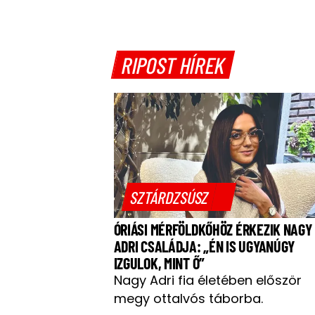
RIPOST HÍREK
SZTÁRDZSÚSZ
ÓRIÁSI MÉRFÖLDKŐHÖZ ÉRKEZIK NAGY
ADRI CSALÁDJA: „ÉN IS UGYANÚGY
IZGULOK, MINT Ő”
Nagy Adri fia életében először
megy ottalvós táborba.