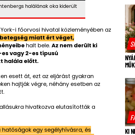
chtenbergs halálának oka kiderült
 York-i főorvosi hivatal közleményében az
rbetegség miatt ért véget,
S
ményeibe
halt bele.
Az nem derült ki
-es vagy 2-es típusú
NYÁ
halála előtt.
MŰK
en esett át, ezt az eljárást gyakran
en hajtják végre, néhány esetben az
t.
allásukra hivatkozva elutasították a
F
a hatóságok egy segélyhívásra, és
KI 