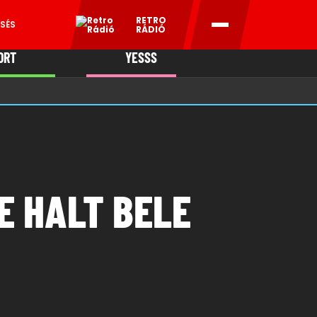
RETRO
SÉS
RÁDIÓ
ORT
YESSS
MANI
E HALT BELE