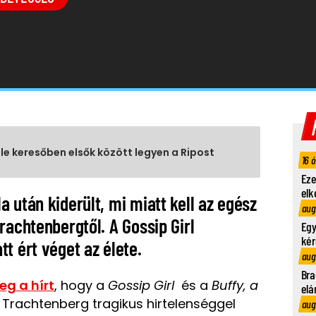
gle keresőben elsők között legyen a Ripost
16 
Eze
elk
 után kiderült, mi miatt kell az egész
aug
rachtenbergtől. A Gossip Girl
Egy
kér
t ért véget az élete.
aug
Bra
g a hírt
, hogy a
Gossip Girl
és a
Buffy, a
elá
e Trachtenberg tragikus hirtelenséggel
aug