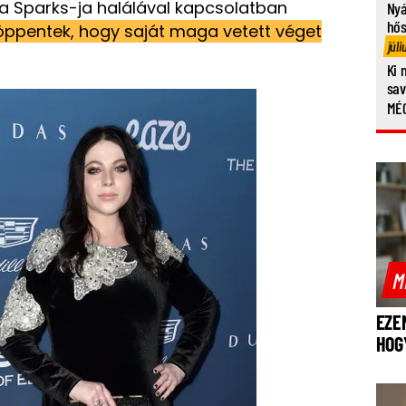
 Sparks-ja halálával kapcsolatban
Nyá
hő
lröppentek, hogy saját maga vetett véget
júli
Ki 
sa
MÉG
M
EZE
HOG