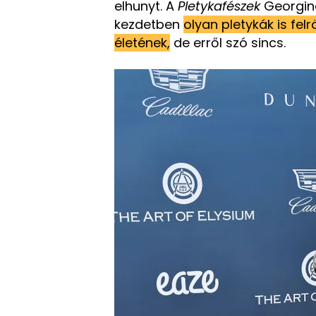
elhunyt. A
Pletykafészek
Georgina
kezdetben
olyan pletykák is fe
életének,
de erről szó sincs.