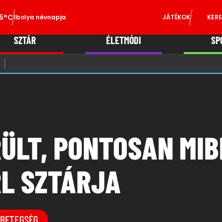
5°C
Ibolya névnapja
JÁTÉKOK
KERE
SZTÁR
ÉLETMÓDI
SP
ÜLT, PONTOSAN MIB
RL SZTÁRJA
BETEGSÉG