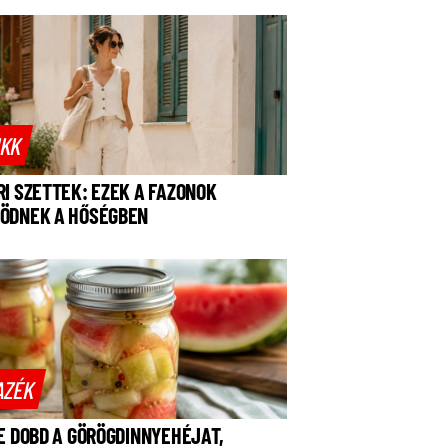
IKK
RI SZETTEK: EZEK A FAZONOK
ÖDNEK A HŐSÉGBEN
AZÉK
NE DOBD A GÖRÖGDINNYEHÉJAT,