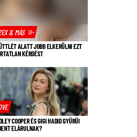
ZEX & MÁS
18+
ÜTTLÉT ALATT JOBB ELKERÜLNI EZT
ÁRTATLAN KÉRDÉST
OVE
DLEY COOPER ÉS GIGI HADID GYŰRŰI
DENT ELÁRULNAK?