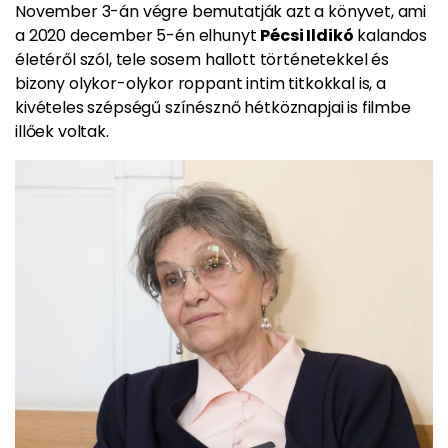
November 3-án végre bemutatják azt a könyvet, ami
a 2020 december 5-én elhunyt
Pécsi Ildikó
kalandos
életéről szól, tele sosem hallott történetekkel és
bizony olykor-olykor roppant intim titkokkal is, a
kivételes szépségű színésznő hétköznapjai is filmbe
illőek voltak.