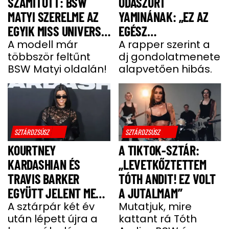
SZÁMÍTOTT: BSW
ODASZÚRT
MATYI SZERELME AZ
YAMINÁNAK: „EZ AZ
EGYIK MISS UNIVERSE
EGÉSZ
HUNGARY VERSENYZŐ
A modell már
GONDOLATMENET
A rapper szerint a
többször feltűnt
dj gondolatmenete
ZSÁKUTCA”
BSW Matyi oldalán!
alapvetően hibás.
SZTÁRDZSÚSZ
SZTÁRDZSÚSZ
KOURTNEY
A TIKTOK-SZTÁR:
KARDASHIAN ÉS
„LEVETKŐZTETTEM
TRAVIS BARKER
TÓTH ANDIT! EZ VOLT
EGYÜTT JELENT MEG
A JUTALMAM”
A VÖRÖS SZŐNYEGEN
A sztárpár két év
Mutatjuk, mire
után lépett újra a
kattant rá Tóth