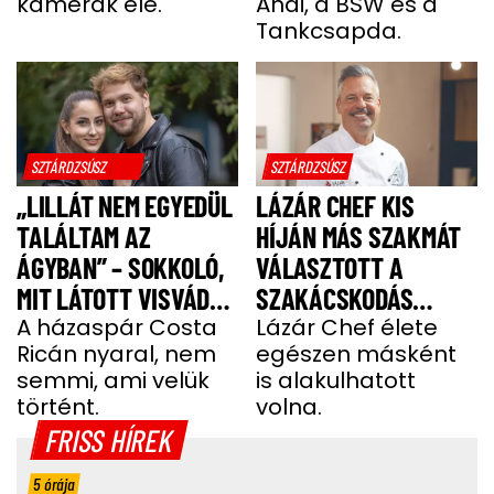
kamerák elé.
Andi, a BSW és a
Tankcsapda.
SZTÁRDZSÚSZ
SZTÁRDZSÚSZ
„LILLÁT NEM EGYEDÜL
LÁZÁR CHEF KIS
TALÁLTAM AZ
HÍJÁN MÁS SZAKMÁT
ÁGYBAN” – SOKKOLÓ,
VÁLASZTOTT A
MIT LÁTOTT VISVÁDER
SZAKÁCSKODÁS
TAMÁS
A házaspár Costa
HELYETT
Lázár Chef élete
Ricán nyaral, nem
egészen másként
semmi, ami velük
is alakulhatott
történt.
volna.
FRISS HÍREK
5 órája