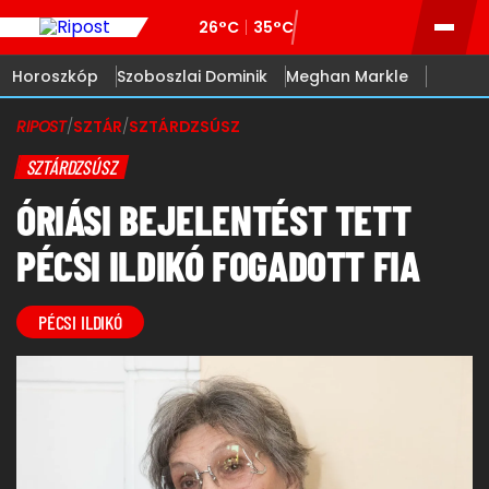
26°C
35°C
Horoszkóp
Szoboszlai Dominik
Meghan Markle
RIPOST
/
SZTÁR
/
SZTÁRDZSÚSZ
SZTÁRDZSÚSZ
ÓRIÁSI BEJELENTÉST TETT
PÉCSI ILDIKÓ FOGADOTT FIA
PÉCSI ILDIKÓ