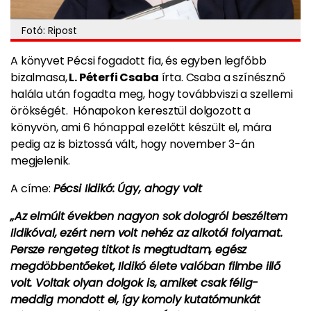
Fotó: Ripost
A könyvet Pécsi fogadott fia, és egyben legfőbb
bizalmasa,
L. Péterfi Csaba
írta. Csaba a színésznő
halála után fogadta meg, hogy továbbviszi a szellemi
örökségét. Hónapokon keresztül dolgozott a
könyvön, ami 6 hónappal ezelőtt készült el, mára
pedig az is biztossá vált, hogy november 3-án
megjelenik.
A címe:
Pécsi Ildikó: Úgy, ahogy volt
„Az elmúlt években nagyon sok dologról beszéltem
Ildikóval, ezért nem volt nehéz az alkotói folyamat.
Persze rengeteg titkot is megtudtam, egész
megdöbbentőeket, Ildikó élete valóban filmbe illő
volt. Voltak olyan dolgok is, amiket csak félig-
meddig mondott el, így komoly kutatómunkát