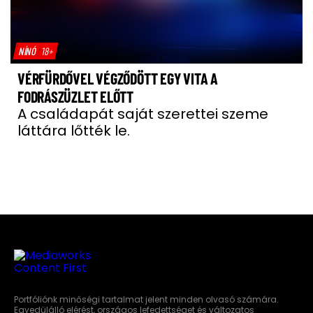
NÍNÓ
18+
VÉRFÜRDŐVEL VÉGZŐDÖTT EGY VITA A
FODRÁSZÜZLET ELŐTT
A családapát saját szerettei szeme
láttára lőtték le.
Portfóliónk minőségi tartalmat jelent minden olvasó számára.
Egyedülálló elérést, országos lefedettséget és változatos