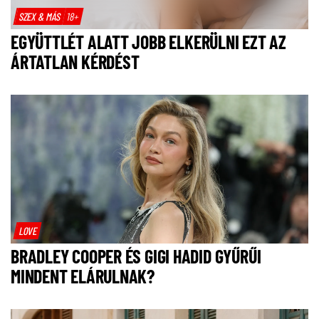
SZEX & MÁS
18+
EGYÜTTLÉT ALATT JOBB ELKERÜLNI EZT AZ
ÁRTATLAN KÉRDÉST
LOVE
BRADLEY COOPER ÉS GIGI HADID GYŰRŰI
MINDENT ELÁRULNAK?