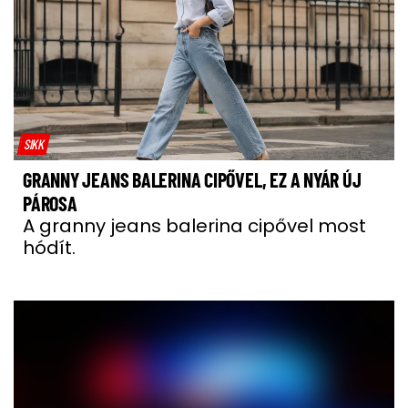
SIKK
GRANNY JEANS BALERINA CIPŐVEL, EZ A NYÁR ÚJ
PÁROSA
A granny jeans balerina cipővel most
hódít.