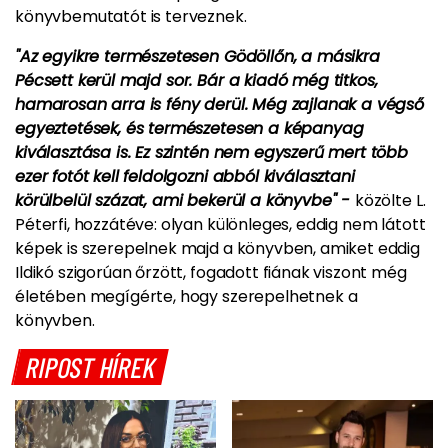
könyvbemutatót is terveznek.
"Az egyikre természetesen Gödöllőn, a másikra
Pécsett kerül majd sor. Bár a kiadó még titkos,
hamarosan arra is fény derül. Még zajlanak a végső
egyeztetések, és természetesen a képanyag
kiválasztása is. Ez szintén nem egyszerű mert több
ezer fotót kell feldolgozni abból kiválasztani
körülbelül százat, ami bekerül a könyvbe" -
közölte L.
Péterfi, hozzátéve: olyan különleges, eddig nem látott
képek is szerepelnek majd a könyvben, amiket eddig
Ildikó szigorúan őrzött, fogadott fiának viszont még
életében megígérte, hogy szerepelhetnek a
könyvben.
RIPOST HÍREK