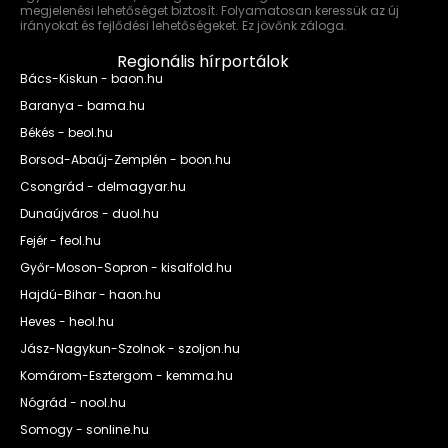
megjelenési lehetőséget biztosít. Folyamatosan keressük az új
irányokat és fejlődési lehetőségeket. Ez jövőnk záloga.
Regionális hírportálok
Bács-Kiskun - baon.hu
Baranya - bama.hu
Békés - beol.hu
Borsod-Abaúj-Zemplén - boon.hu
Csongrád - delmagyar.hu
Dunaújváros - duol.hu
Fejér - feol.hu
Győr-Moson-Sopron - kisalfold.hu
Hajdú-Bihar - haon.hu
Heves - heol.hu
Jász-Nagykun-Szolnok - szoljon.hu
Komárom-Esztergom - kemma.hu
Nógrád - nool.hu
Somogy - sonline.hu