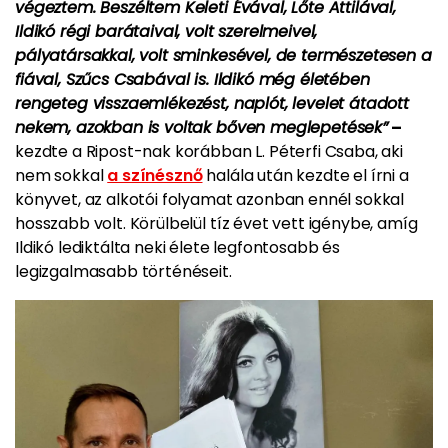
végeztem. Beszéltem Keleti Évával, Lőte Attilával,
Ildikó régi barátaival, volt szerelmeivel,
pályatársakkal, volt sminkesével, de természetesen a
fiával, Szűcs Csabával is. Ildikó még életében
rengeteg visszaemlékezést, naplót, levelet átadott
nekem, azokban is voltak bőven meglepetések”
–
kezdte a Ripost-nak korábban L. Péterfi Csaba, aki
nem sokkal
a színésznő
halála után kezdte el írni a
könyvet, az alkotói folyamat azonban ennél sokkal
hosszabb volt. Körülbelül tíz évet vett igénybe, amíg
Ildikó lediktálta neki élete legfontosabb és
legizgalmasabb történéseit.