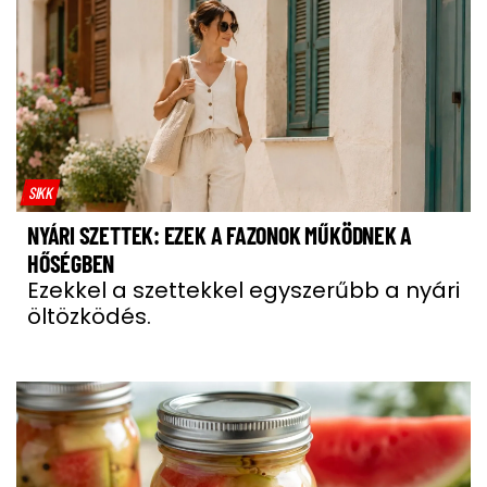
SIKK
NYÁRI SZETTEK: EZEK A FAZONOK MŰKÖDNEK A
HŐSÉGBEN
Ezekkel a szettekkel egyszerűbb a nyári
öltözködés.