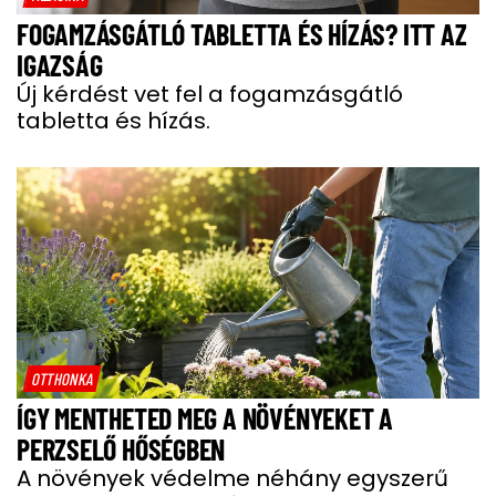
FOGAMZÁSGÁTLÓ TABLETTA ÉS HÍZÁS? ITT AZ
IGAZSÁG
Új kérdést vet fel a fogamzásgátló
tabletta és hízás.
OTTHONKA
ÍGY MENTHETED MEG A NÖVÉNYEKET A
PERZSELŐ HŐSÉGBEN
A növények védelme néhány egyszerű