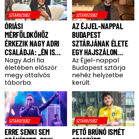
SZTÁRDZSÚSZ
SZTÁRDZSÚSZ
ÓRIÁSI
AZ ÉJJEL-NAPPAL
MÉRFÖLDKŐHÖZ
BUDAPEST
ÉRKEZIK NAGY ADRI
SZTÁRJÁNAK ÉLETE
CSALÁDJA: „ÉN IS
EGY HAJSZÁLON
UGYANÚGY IZGULOK,
Nagy Adri fia
LÓGOTT – SÖTÉT
Az Éjjel-nappal
életében először
Budapest sztárja
MINT Ő”
IDŐSZAKBÓL
megy ottalvós
nehéz helyzetbe
MENEKÜLT MEG A
táborba.
került.
SZTÁRAPUKA
SZTÁRDZSÚSZ
SZTÁRDZSÚSZ
ERRE SENKI SEM
PETŐ BRÚNÓ ISMÉT