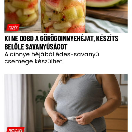
FAZÉK
KI NE DOBD A GÖRÖGDINNYEHÉJAT, KÉSZÍTS
BELŐLE SAVANYÚSÁGOT
A dinnye héjából édes-savanyú
csemege készülhet.
MEDICINA