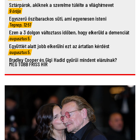
Sztárpárok, akiknek a szerelme túlélte a világhírnevet
9 órája
Egyszerű őszibarackos süti, ami egyenesen isteni
Tegnap, 12:51
Ezen a 3 dolgon változtass időben, hogy elkerüld a demenciát
augusztus 5.
Együttlét alatt jobb elkerülni ezt az ártatlan kérdést
augusztus 5.
Bradley Cooper és Gigi Hadid gyűrűi mindent elárulnak?
MÉG TÖBB FRISS HÍR