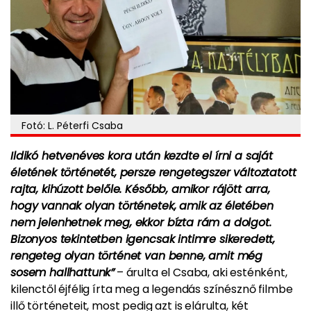
Fotó: L. Péterfi Csaba
Ildikó hetvenéves kora után kezdte el írni a saját
életének történetét, persze rengetegszer változtatott
rajta, kihúzott belőle. Később, amikor rájött arra,
hogy vannak olyan történetek, amik az életében
nem jelenhetnek meg, ekkor bízta rám a dolgot.
Bizonyos tekintetben igencsak intimre sikeredett,
rengeteg olyan történet van benne, amit még
sosem hallhattunk”
– árulta el Csaba, aki esténként,
kilenctől éjfélig írta meg a legendás színésznő filmbe
illő történeteit, most pedig azt is elárulta, két