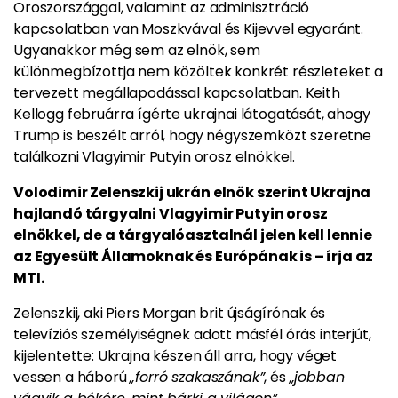
Oroszországgal, valamint az adminisztráció
kapcsolatban van Moszkvával és Kijevvel egyaránt.
Ugyanakkor még sem az elnök, sem
különmegbízottja nem közöltek konkrét részleteket a
tervezett megállapodással kapcsolatban. Keith
Kellogg februárra ígérte ukrajnai látogatását, ahogy
Trump is beszélt arról, hogy négyszemközt szeretne
találkozni Vlagyimir Putyin orosz elnökkel.
Volodimir Zelenszkij ukrán elnök szerint Ukrajna
hajlandó tárgyalni Vlagyimir Putyin orosz
elnökkel, de a tárgyalóasztalnál jelen kell lennie
az Egyesült Államoknak és Európának is – írja az
MTI.
Zelenszkij, aki Piers Morgan brit újságírónak és
televíziós személyiségnek adott másfél órás interjút,
kijelentette: Ukrajna készen áll arra, hogy véget
vessen a háború
„forró szakaszának”
, és
„jobban