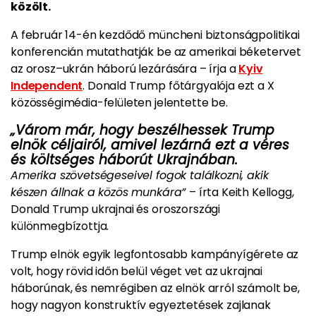
közölt.
A február 14-én kezdődő müncheni biztonságpolitikai
konferencián mutathatják be az amerikai béketervet
az orosz–ukrán háború lezárására – írja a
Kyiv
Independent
. Donald Trump főtárgyalója ezt a X
közösségimédia-felületen jelentette be.
„Várom már, hogy beszélhessek Trump
elnök céljairól, amivel lezárná ezt a véres
és költséges háborút Ukrajnában.
Amerika szövetségeseivel fogok találkozni, akik
készen állnak a közös munkára”
– írta Keith Kellogg,
Donald Trump ukrajnai és oroszországi
különmegbízottja.
Trump elnök egyik legfontosabb kampányígérete az
volt, hogy rövid időn belül véget vet az ukrajnai
háborúnak, és nemrégiben az elnök arról számolt be,
hogy nagyon konstruktív egyeztetések zajlanak