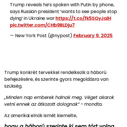
Trump reveals he’s spoken with Putin by phone,
says Russian president ‘wants to see people stop
dying’ in Ukraine war
https://t.co/fk5SQyJaiH
pic.twitter.com/CHb9BLDju7
— New York Post (@nypost)
February 9, 2025
Trump konkrét tervekkel rendelkezik a háború
befejezésére, és szerinte gyors megoldásra van
szükség.
„Minden nap emberek halnak meg. Véget akarok
vetni ennek az átkozott dolognak”
– mondta.
Az amerikai elnök ismét kiemelte,
hogy a háború szerinte ki sem tört volna,