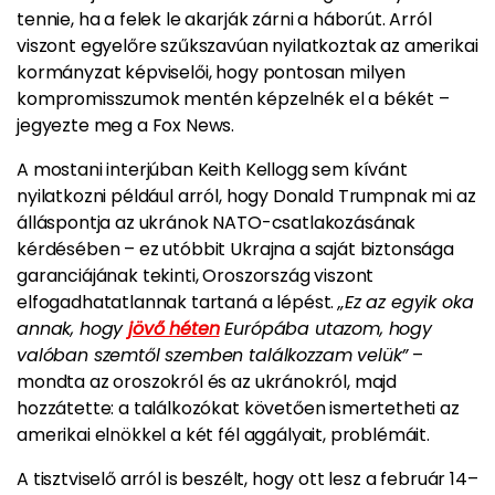
tennie, ha a felek le akarják zárni a háborút. Arról
viszont egyelőre szűkszavúan nyilatkoztak az amerikai
kormányzat képviselői, hogy pontosan milyen
kompromisszumok mentén képzelnék el a békét –
jegyezte meg a Fox News.
A mostani interjúban Keith Kellogg sem kívánt
nyilatkozni például arról, hogy Donald Trumpnak mi az
álláspontja az ukránok NATO-csatlakozásának
kérdésében – ez utóbbit Ukrajna a saját biztonsága
garanciájának tekinti, Oroszország viszont
elfogadhatatlannak tartaná a lépést.
„Ez az egyik oka
annak, hogy
jövő héten
Európába utazom, hogy
valóban szemtől szemben találkozzam velük”
–
mondta az oroszokról és az ukránokról, majd
hozzátette: a találkozókat követően ismertetheti az
amerikai elnökkel a két fél aggályait, problémáit.
A tisztviselő arról is beszélt, hogy ott lesz a február 14–