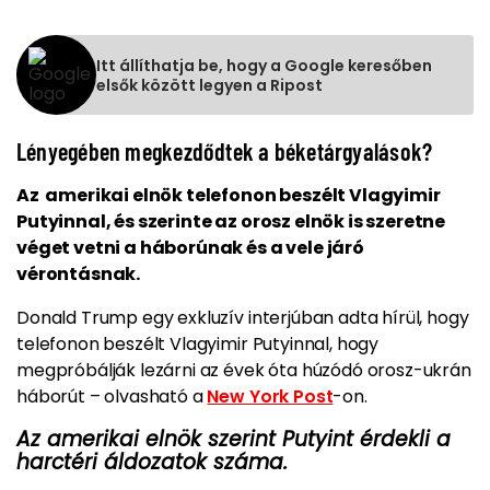
Itt állíthatja be, hogy a Google keresőben
elsők között legyen a Ripost
Lényegében megkezdődtek a béketárgyalások?
Az amerikai elnök telefonon beszélt Vlagyimir
Putyinnal, és szerinte az orosz elnök is szeretne
véget vetni a háborúnak és a vele járó
vérontásnak.
Donald Trump egy exkluzív interjúban adta hírül, hogy
telefonon beszélt Vlagyimir Putyinnal, hogy
megpróbálják lezárni az évek óta húzódó orosz-ukrán
háborút – olvasható a
New York Post
-on.
Az amerikai elnök szerint Putyint érdekli a
harctéri áldozatok száma.