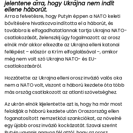
jelentene arra, hogy Ukrajna nem indít
ellene háborút.
Arra a felvetésre, hogy Putyin éppen a NATO keleti
bővítésére hivatkozva indította el a háborút, és
továbbra is elfogadhatatlannak tartja Ukrajna NATO-
csatlakozását, Zelenszkij úgy fogalmazott: az orosz
elnök már akkor elkezdte az Ukrajna elleni katonai
fellépést – először a Krím elfoglalásával –, amikor
még nem volt szó Ukrajna NATO- és EU-
csatlakozásáról.
Hozzátette: az Ukrajna elleni orosz invázió valós oka
nem a NATO volt, viszont a háború kezdete óta több
más ország csatlakozott az atlanti szövetséghez.
Az ukrán elnök kijelentette azt is, hogy ha már most
feloldják a háború kezdete után Oroszország ellen
foganatosított nemzetközi szankciókat, az növelné
egy újabb orosz invázió kockázatát. Szavai szerint
Putyin ugyanis nagyon fél attól, hogy az orosz