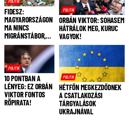
POLITIK
FIDESZ:
POLITIK
MAGYARORSZÁGON
ORBÁN VIKTOR: SOHASEM
MA NINCS
HÁTRÁLOK MEG, KURUC
MIGRÁNSTÁBOR,
VAGYOK!
FELSZÓLÍTJUK
MAGYAR PÉTERT,
HOGY NE IS
LEGYEN!
POLITIK
10 PONTBAN A
POLITIK
LÉNYEG: EZ ORBÁN
HÉTFŐN MEGKEZDŐDNEK
VIKTOR FONTOS
A CSATLAKOZÁSI
RÖPIRATA!
TÁRGYALÁSOK
UKRAJNÁVAL