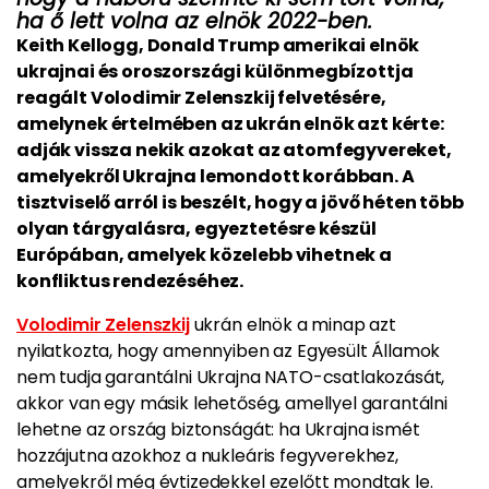
ha ő lett volna az elnök 2022-ben.
Keith Kellogg, Donald Trump amerikai elnök
ukrajnai és oroszországi különmegbízottja
reagált Volodimir Zelenszkij felvetésére,
amelynek értelmében az ukrán elnök azt kérte:
adják vissza nekik azokat az atomfegyvereket,
amelyekről Ukrajna lemondott korábban. A
tisztviselő arról is beszélt, hogy a jövő héten több
olyan tárgyalásra, egyeztetésre készül
Európában, amelyek közelebb vihetnek a
konfliktus rendezéséhez.
Volodimir Zelenszkij
ukrán elnök a minap azt
nyilatkozta, hogy amennyiben az Egyesült Államok
nem tudja garantálni Ukrajna NATO-csatlakozását,
akkor van egy másik lehetőség, amellyel garantálni
lehetne az ország biztonságát: ha Ukrajna ismét
hozzájutna azokhoz a nukleáris fegyverekhez,
amelyekről még évtizedekkel ezelőtt mondtak le.