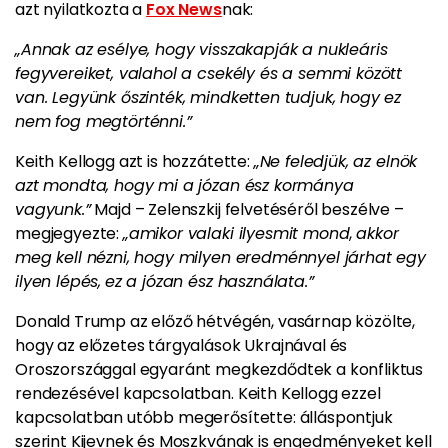
azt nyilatkozta a
Fox News
nak:
„Annak az esélye, hogy visszakapják a nukleáris
fegyvereiket, valahol a csekély és a semmi között
van. Legyünk őszinték, mindketten tudjuk, hogy ez
nem fog megtörténni.”
Keith Kellogg azt is hozzátette:
„Ne feledjük, az elnök
azt mondta, hogy mi a józan ész kormánya
vagyunk.”
Majd – Zelenszkij felvetéséről beszélve –
megjegyezte:
„amikor valaki ilyesmit mond
,
akkor
meg kell nézni, hogy milyen eredménnyel járhat egy
ilyen lépés,
ez a józan ész használata.”
Donald Trump az előző hétvégén, vasárnap közölte,
hogy az előzetes tárgyalások Ukrajnával és
Oroszországgal egyaránt megkezdődtek a konfliktus
rendezésével kapcsolatban. Keith Kellogg ezzel
kapcsolatban utóbb megerősítette: álláspontjuk
szerint Kijevnek és Moszkvának is engedményeket kell