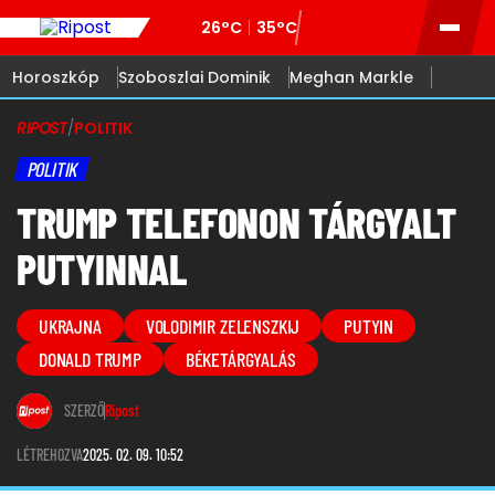
26°C
35°C
Horoszkóp
Szoboszlai Dominik
Meghan Markle
RIPOST
/
POLITIK
POLITIK
TRUMP TELEFONON TÁRGYALT
PUTYINNAL
UKRAJNA
VOLODIMIR ZELENSZKIJ
PUTYIN
DONALD TRUMP
BÉKETÁRGYALÁS
SZERZŐ
Ripost
LÉTREHOZVA
2025. 02. 09. 10:52