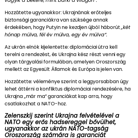
vágyik a békére, mint bárki a világon”.
Hozzátette ugyanakkor: Ukrajnának erőteljes
biztonsági garanciákra van szüksége annak
érdekében, hogy Putyin ne kezdjen újból háborút
„két
hónap múlva, fél év múlva, egy év múlva”.
Az ukrán elnök kijelentette: diplomáciai útra kell
terelni a rendezést, és Ukrajna kész részt venni egy
olyan tárgyalási formulában, amelyen Oroszország
mellett az Egyesült Államok és Európa is jelen van.
Hozzátette: véleménye szerint a leggyorsabban úgy
lehet áttérni a konfliktus diplomáciai rendezésére, ha
Ukrajna „már ma” garanciákat kap arra, hogy
csatlakozhat a NATO-hoz.
Zelenszkij szerint Ukrajna felvételével a
NATO egy erős hadsereggel bővülhet,
ugyanakkor az ukrán NATO-tagság
Oroszország számára is garanciát