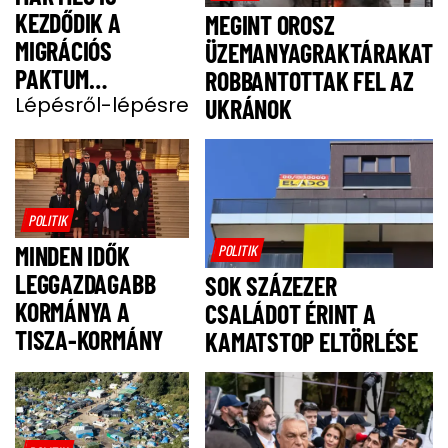
KEZDŐDIK A
MEGINT OROSZ
MIGRÁCIÓS
ÜZEMANYAGRAKTÁRAKAT
PAKTUM
ROBBANTOTTAK FEL AZ
BEVEZETÉSE
Lépésről-lépésre
UKRÁNOK
POLITIK
MINDEN IDŐK
POLITIK
LEGGAZDAGABB
SOK SZÁZEZER
KORMÁNYA A
CSALÁDOT ÉRINT A
TISZA-KORMÁNY
KAMATSTOP ELTÖRLÉSE