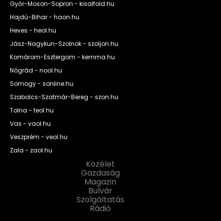
Győr-Moson-Sopron - kisalfold.hu
Hajdú-Bihar - haon.hu
Heves - heol.hu
Jász-Nagykun-Szolnok - szoljon.hu
Komárom-Esztergom - kemma.hu
Nógrád - nool.hu
Somogy - sonline.hu
Szabolcs-Szatmár-Bereg - szon.hu
Tolna - teol.hu
Vas - vaol.hu
Veszprém - veol.hu
Zala - zaol.hu
Közélet
Gazdaság
Magazin
Bulvár
Szolgáltatás
Rádió