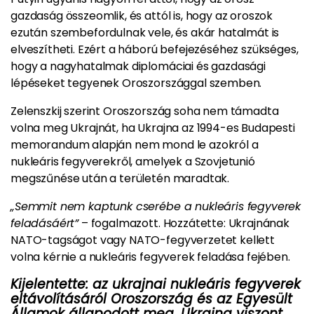
gazdaság összeomlik, és attól is, hogy az oroszok
ezután szembefordulnak vele, és akár hatalmát is
elveszítheti. Ezért a háború befejezéséhez szükséges,
hogy a nagyhatalmak diplomáciai és gazdasági
lépéseket tegyenek Oroszországgal szemben.
Zelenszkij szerint Oroszország soha nem támadta
volna meg Ukrajnát, ha Ukrajna az 1994-es Budapesti
memorandum alapján nem mond le azokról a
nukleáris fegyverekről, amelyek a Szovjetunió
megszűnése után a területén maradtak.
„Semmit nem kaptunk cserébe a nukleáris fegyverek
feladásáért”
– fogalmazott. Hozzátette: Ukrajnának
NATO-tagságot vagy NATO-fegyverzetet kellett
volna kérnie a nukleáris fegyverek feladása fejében.
Kijelentette: az ukrajnai nukleáris fegyverek
eltávolításáról Oroszország és az Egyesült
Államok állapodott meg, Ukrajna viszont