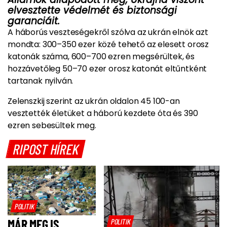
elvesztette védelmét és biztonsági
garanciáit.
A háborús veszteségekről szólva az ukrán elnök azt
mondta: 300–350 ezer közé tehető az elesett orosz
katonák száma, 600–700 ezren megsérültek, és
hozzávetőleg 50–70 ezer orosz katonát eltűntként
tartanak nyilván.
Zelenszkij szerint az ukrán oldalon 45 100-an
vesztették életüket a háború kezdete óta és 390
ezren sebesültek meg.
RIPOST HÍREK
POLITIK
MÁR MEG IS
POLITIK