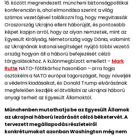
16. között megrendezett müncheni biztonságpolitikai
konferencián is, ahol elmondása szerint a világ
számos vezetőjével találkozni fog, hogy megvitassák
Oroszország Ukrajna elleni háborúját, és pontosabb
képet kapjon arról, hogy az olyan nemzetek, mint az
Egyesült Királyság, Németország vagy Dánia, valamint
az Ukrajnának katonai segítséget nyújtó többi vezető
ország hogyan áll a háború befejezését célzó
tárgyalásokhoz. A különmegbízott emellett –
Mark
Rutte
NATO-főtitkárhoz hasonlóan – arra fogja
ösztökélni a NATO európai tagországait, hogy növeljék
a védelmi kiadásaikat, és Donald Trump elvárásának
megfelelően kezdjék el átvállalni az ukrajnai háború
anyagi terheit az Egyesült Államoktól.
Münchenben mutathatja be az Egyesült Államok
az ukrajnai háború lezárását célzó béketervét. A
tervezett megállapodás részleteiről
konkrétumokat azonban Washington még nem