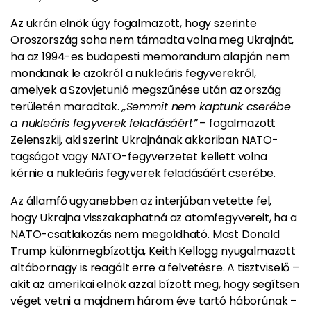
Az ukrán elnök úgy fogalmazott, hogy szerinte
Oroszország soha nem támadta volna meg Ukrajnát,
ha az 1994-es budapesti memorandum alapján nem
mondanak le azokról a nukleáris fegyverekről,
amelyek a Szovjetunió megszűnése után az ország
területén maradtak.
„Semmit nem kaptunk cserébe
a nukleáris fegyverek feladásáért”
– fogalmazott
Zelenszkij, aki szerint Ukrajnának akkoriban NATO-
tagságot vagy NATO-fegyverzetet kellett volna
kérnie a nukleáris fegyverek feladásáért cserébe.
Az államfő ugyanebben az interjúban vetette fel,
hogy Ukrajna visszakaphatná az atomfegyvereit, ha a
NATO-csatlakozás nem megoldható. Most Donald
Trump különmegbízottja, Keith Kellogg nyugalmazott
altábornagy is reagált erre a felvetésre. A tisztviselő –
akit az amerikai elnök azzal bízott meg, hogy segítsen
véget vetni a majdnem három éve tartó háborúnak –