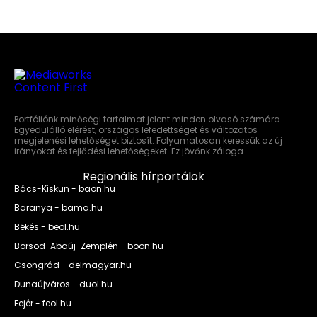
Portfóliónk minőségi tartalmat jelent minden olvasó számára.
Egyedülálló elérést, országos lefedettséget és változatos
megjelenési lehetőséget biztosít. Folyamatosan keressük az új
irányokat és fejlődési lehetőségeket. Ez jövőnk záloga.
Regionális hírportálok
Bács-Kiskun - baon.hu
Baranya - bama.hu
Békés - beol.hu
Borsod-Abaúj-Zemplén - boon.hu
Csongrád - delmagyar.hu
Dunaújváros - duol.hu
Fejér - feol.hu