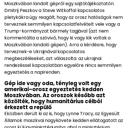
Moszkvában landolt gépről egy sajtótájékoztatón.
Dmitrij Peszkov a Steve Witkoffal kapcsolatos
pletykákra úgy reagált, hogy az orosz hatóságok nem
terveznek semmilyen kapcsolatfelvételt vele vagy a
Trump-kormányzat bármely tagjával (azt nem
kommentálta a szóvivő, hogy ki vagy kik voltak a
Moszkvában landoló gépen). Arra a kérdésre, hogy
terveznek-e Ukrajnával kapcsolatos
megbeszéléseket, azt válaszolta: az ukrajnai
rendezéssel kapcsolatban egyelőre nincs semmilyen
egyeztetés a napirenden.
Gép ide vagy oda, tényleg volt egy
amerikai–orosz egyeztetés kedden
Moszkvában. Az oroszok később azt
közölték, hogy humanitárius célból
érkezett a repülő
Eközben derült ki az is, hogy Lynne Tracy, az Egyesült
Államok moszkvai nagykövete kedden ellátogatott az
orosz külügyminisztériumba, ahol a minisztérium