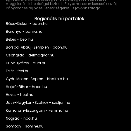
megjelenési lehetőséget biztosít. Folyamatosan keressük az új
irányokat és fejlődési lehetőségeket. Ez jövőnk záloga.
Regionális hírportálok
Bács-Kiskun - baon.hu
Baranya - bama.hu
Békés - beol.hu
Borsod-Abaúj-Zemplén - boon.hu
Csongrád - delmagyar.hu
Dunaújváros - duol.hu
Fejér - feol.hu
Győr-Moson-Sopron - kisalfold.hu
Hajdú-Bihar - haon.hu
Heves - heol.hu
Jász-Nagykun-Szolnok - szoljon.hu
Komárom-Esztergom - kemma.hu
Nógrád - nool.hu
Somogy - sonline.hu