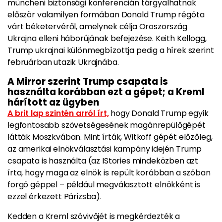
müncheni biztonsági konferencián tárgyalhatnak
először valamilyen formában Donald Trump régóta
várt béketervéről, amelynek célja Oroszország
Ukrajna elleni háborújának befejezése. Keith Kellogg,
Trump ukrajnai különmegbízottja pedig a hírek szerint
februárban utazik Ukrajnába.
A Mirror szerint Trump csapata is
használta korábban ezt a gépet; a Kreml
hárított az ügyben
A brit lap szintén arról írt,
hogy Donald Trump egyik
legfontosabb szövetségesének magánrepülőgépét
látták Moszkvában. Mint írták, Witkoff gépét előzőleg,
az amerikai elnökválasztási kampány idején Trump
csapata is használta (az IStories mindeközben azt
írta, hogy maga az elnök is repült korábban a szóban
forgó géppel – például megválasztott elnökként is
ezzel érkezett Párizsba).
Kedden a Kreml szóvivőjét is megkérdezték a