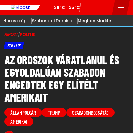
26°C
35°C
Horoszkóp
Szoboszlai Dominik
Meghan Markle
RIPOST
/
POLITIK
POLITIK
AZ OROSZOK VÁRATLANUL ÉS
EGYOLDALÚAN SZABADON
ENGEDTEK EGY ELÍTÉLT
AMERIKAIT
ÁLLAMPOLGÁR
TRUMP
SZABADONBOCSÁTÁS
AMERIKAI