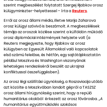
szerint megbeszélést folytatott Szergej Rjabkov orosz
külügyminiszter-helyettessel – írta a
Reuters
.
Erről az orosz állami média, illetve Marija Zaharova
orosz külügyi szóvivő is beszámolt. A megbeszélések
témája az oroszok közlése szerint a külföldön működő
orosz diplomáciai intézmények helyzete volt (a
Reuters megjegyezte, hogy Rjabkov az orosz
külügyben az Egyesült Államokkal való kapcsolatok
első számú felelőse, és hétfőn, egy sajtótájékoztatón
például Moszkva és Washington viszonyának
lehetséges rendezéséről beszélt az ukrajnai
konfliktussal összefüggésben).
Az orosz légi szállítási ügynökség, a Roszaviacija utóbb
azt közölte a Moszkvában landolt gépről a TASZSZ
orosz állami hírügynökség szerint, hogy a repülő
humanitárius okokból érkezett az orosz fővárosba. „
A
humanitárius együttműködés szokásos