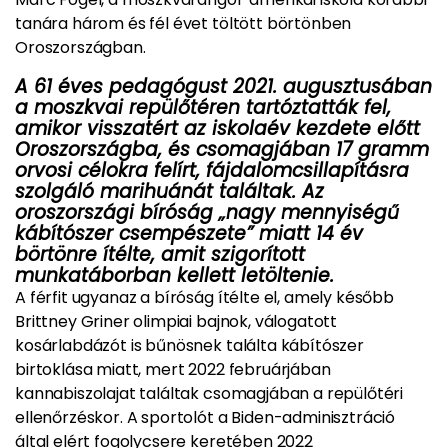
tanára három és fél évet töltött börtönben
Oroszországban.
A 61 éves pedagógust 2021. augusztusában
a moszkvai repülőtéren tartóztatták fel,
amikor visszatért az iskolaév kezdete előtt
Oroszországba, és csomagjában 17 gramm
orvosi célokra felírt, fájdalomcsillapításra
szolgáló marihuánát találtak. Az
oroszországi bíróság „nagy mennyiségű
kábítószer csempészete” miatt 14 év
börtönre ítélte, amit szigorított
munkatáborban kellett letöltenie.
A férfit ugyanaz a bíróság ítélte el, amely később
Brittney Griner olimpiai bajnok, válogatott
kosárlabdázót is bűnösnek találta kábítószer
birtoklása miatt, mert 2022 februárjában
kannabiszolajat találtak csomagjában a repülőtéri
ellenőrzéskor. A sportolót a Biden-adminisztráció
által elért fogolycsere keretében 2022