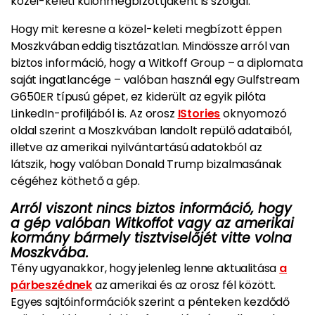
közel-keleti különmegbízottjaként is szolgál.
Hogy mit keresne a közel-keleti megbízott éppen
Moszkvában eddig tisztázatlan. Mindössze arról van
biztos információ, hogy a Witkoff Group – a diplomata
saját ingatlancége – valóban használ egy Gulfstream
G650ER típusú gépet, ez kiderült az egyik pilóta
LinkedIn-profiljából is. Az orosz
IStories
oknyomozó
oldal szerint a Moszkvában landolt repülő adataiból,
illetve az amerikai nyilvántartású adatokból az
látszik, hogy valóban Donald Trump bizalmasának
cégéhez köthető a gép.
Arról viszont nincs biztos információ, hogy
a gép valóban Witkoffot vagy az amerikai
kormány bármely tisztviselőjét vitte volna
Moszkvába.
Tény ugyanakkor, hogy jelenleg lenne aktualitása
a
párbeszédnek
az amerikai és az orosz fél között.
Egyes sajtóinformációk szerint a pénteken kezdődő