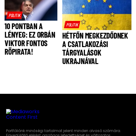
HOGY NE IS
LEGYEN!
POLITIK
10 PONTBAN A
POLITIK
LÉNYEG: EZ ORBÁN
HÉTFŐN MEGKEZDŐDNEK
VIKTOR FONTOS
A CSATLAKOZÁSI
RÖPIRATA!
TÁRGYALÁSOK
UKRAJNÁVAL
Portfóliónk minőségi tartalmat jelent minden olvasó számára.
Egyedülálló elérést, országos lefedettséget és változatos