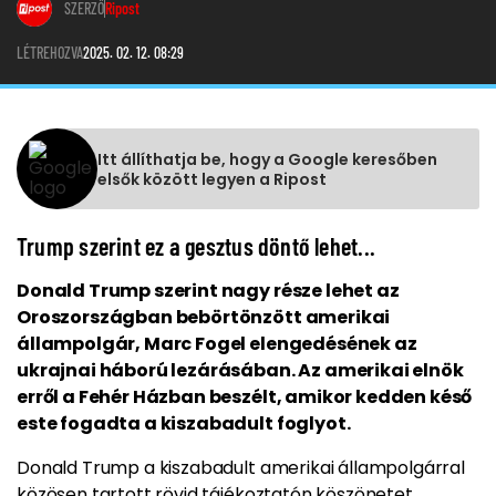
SZERZŐ
Ripost
LÉTREHOZVA
2025. 02. 12. 08:29
Itt állíthatja be, hogy a Google keresőben
elsők között legyen a Ripost
Trump szerint ez a gesztus döntő lehet...
Donald Trump szerint nagy része lehet az
Oroszországban bebörtönzött amerikai
állampolgár, Marc Fogel elengedésének az
ukrajnai háború lezárásában. Az amerikai elnök
erről a Fehér Házban beszélt, amikor kedden késő
este fogadta a kiszabadult foglyot.
Donald Trump a kiszabadult amerikai állampolgárral
közösen tartott rövid tájékoztatón köszönetet