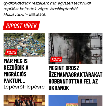
gyakorlatának részeként ma egyszeri technikai
repülést hajtottak végre Washingtonból
Moszkvába”
– állították.
RIPOST HÍREK
POLITIK
MÁR MEG IS
POLITIK
KEZDŐDIK A
MEGINT OROSZ
MIGRÁCIÓS
ÜZEMANYAGRAKTÁRAKAT
PAKTUM
ROBBANTOTTAK FEL AZ
BEVEZETÉSE
Lépésről-lépésre
UKRÁNOK