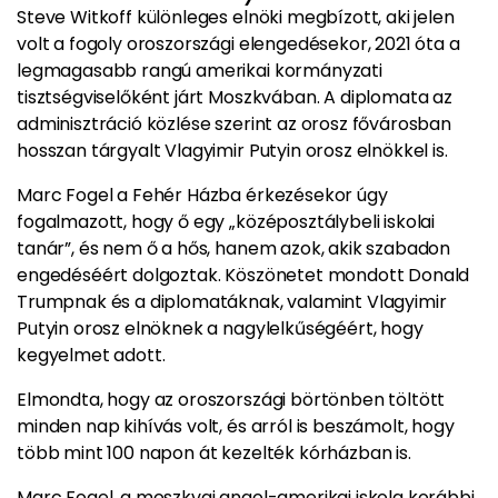
Steve Witkoff különleges elnöki megbízott, aki jelen
volt a fogoly oroszországi elengedésekor, 2021 óta a
legmagasabb rangú amerikai kormányzati
tisztségviselőként járt Moszkvában. A diplomata az
adminisztráció közlése szerint az orosz fővárosban
hosszan tárgyalt Vlagyimir Putyin orosz elnökkel is.
Marc Fogel a Fehér Házba érkezésekor úgy
fogalmazott, hogy ő egy „középosztálybeli iskolai
tanár”, és nem ő a hős, hanem azok, akik szabadon
engedéséért dolgoztak. Köszönetet mondott Donald
Trumpnak és a diplomatáknak, valamint Vlagyimir
Putyin orosz elnöknek a nagylelkűségéért, hogy
kegyelmet adott.
Elmondta, hogy az oroszországi börtönben töltött
minden nap kihívás volt, és arról is beszámolt, hogy
több mint 100 napon át kezelték kórházban is.
Marc Fogel, a moszkvai angol-amerikai iskola korábbi