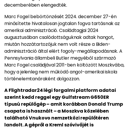
decemberében elengedték.
Marc Fogel bebörtönzését 2024. december 27-én
minősítette hivatalosan jogtalan fogva tartásnak az
amerikai adminisztráció. Családtagjai 2024
augusztusában csalódottságuknak adtak hangot,
miután hozzátartozójuk nem volt része a Biden-
adminisztráció által elért fogoly-megállapodásnak. A
Pennsylvania állambeli Butler megyéből származó
Marc Fogel családjával 2011-ben költözött Moszkvába,
hogy a jelenleg nem működő angol-amerikai iskola
történelemtanáraként dolgozzon.
A Flightradar24 légi forgalmi platform adatai
szerint kedd reggel egy Gulfstream G650ER
típusú repülőgép – amit korábban Donald Trump
csapata is használt – a Moszkva közelében
található Vnukovo nemzetközi repülőtéren
landolt. A gépről a Kreml szóvivőjét is