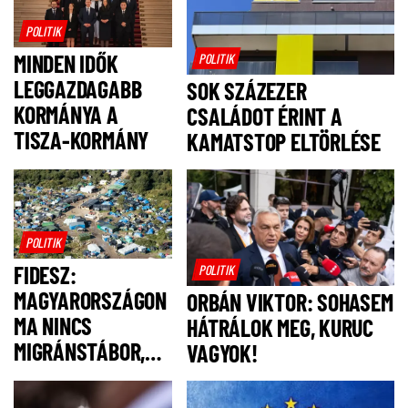
POLITIK
MINDEN IDŐK
POLITIK
LEGGAZDAGABB
SOK SZÁZEZER
KORMÁNYA A
CSALÁDOT ÉRINT A
TISZA-KORMÁNY
KAMATSTOP ELTÖRLÉSE
POLITIK
FIDESZ:
POLITIK
MAGYARORSZÁGON
ORBÁN VIKTOR: SOHASEM
MA NINCS
HÁTRÁLOK MEG, KURUC
MIGRÁNSTÁBOR,
VAGYOK!
FELSZÓLÍTJUK
MAGYAR PÉTERT,