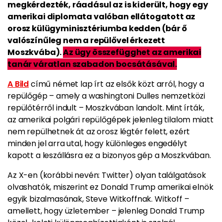
megkérdezték, ráadásul az is kiderült, hogy egy
amerikai diplomata valóban ellátogatott az
orosz külügyminisztériumba kedden (bár ő
valószínűleg nem a repülővel érkezett
Moszkvába).
Az ügy összefügghet az amerikai
tanár váratlan szabadon bocsátásával.
A Bild
című német lap írt az elsők közt arról, hogy a
repülőgép – amely a washingtoni Dulles nemzetközi
repülőtérről indult – Moszkvában landolt. Mint írták,
az amerikai polgári repülőgépek jelenleg tilalom miatt
nem repülhetnek át az orosz légtér felett, ezért
minden jel arra utal, hogy különleges engedélyt
kapott a leszállásra ez a bizonyos gép a Moszkvában.
Az X-en (korábbi nevén: Twitter) olyan találgatások
olvashatók, miszerint ez Donald Trump amerikai elnök
egyik bizalmasának, Steve Witkoffnak. Witkoff –
amellett, hogy üzletember – jelenleg Donald Trump