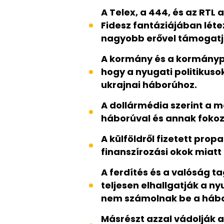
A Telex, a 444, és az RTL 
Fidesz fantáziájában léte
nagyobb erővel támogatjá
A kormány és a kormányp
hogy a nyugati politikus
ukrajnai háborúhoz.
A dollármédia szerint a 
háborúval és annak fokoz
A külföldről fizetett pro
finanszírozási okok miat
A ferdítés és a valóság ta
teljesen elhallgatják a n
nem számolnak be a hábor
Másrészt azzal vádolják a