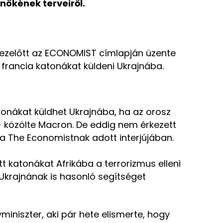
nökének terveiről.
l ezelőtt az ECONOMIST címlapján üzente
 francia katonákat küldeni Ukrajnába.
tonákat küldhet Ukrajnába, ha az orosz
- közölte Macron. De eddig nem érkezett
 a The Economistnak adott interjújában.
t katonákat Afrikába a terrorizmus elleni
 Ukrajnának is hasonló segítséget
miniszter, aki pár hete elismerte, hogy