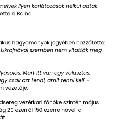
lyek ilyen korlátozások nélkül adtak
tette ki Baiba.
tikus hagyományok jegyében hozzátette:
át Ukrajnával szemben nem vitatták meg
yásolás. Mert itt van egy választás:
y csak azt tenni, amit tenni kell
" -
m vezetője.
adsereg vezérkari főnöke szintén május
ág 20 ezerről 150 ezerre növeli a
át.