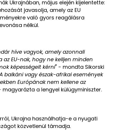
k Ukrajnában, május elején kijelentette:
rehozását javasolja, amely az EU
eményekre való gyors reagálásra
evonása nélkül.
dár híve vagyok, amely azonnali
a az EU-nak, hogy ne kelljen minden
mok képességeit kérni
" - mondta Sikorski
A balkáni vagy észak-afrikai események
yekben Európának nem kellene az
 - magyarázta a lengyel külügyminiszter.
rról, Ukrajna használhatja-e a nyugati
szágot közvetlenül támadja.