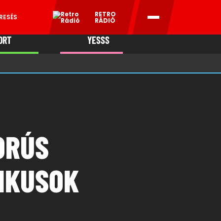
RETRO
RESÉS
RÁDIÓ
ORT
YESSS
MANI
ORÚS
TIKUSOK