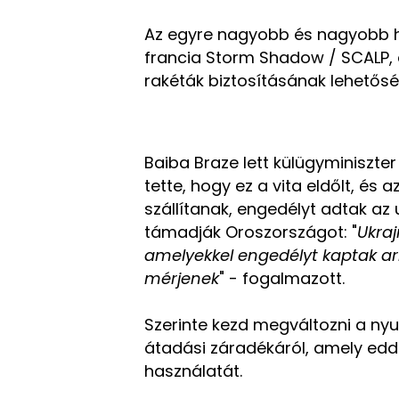
Az egyre nagyobb és nagyobb h
francia Storm Shadow / SCALP,
rakéták biztosításának lehetőség
Baiba Braze lett külügyminiszt
tette, hogy ez a vita eldőlt, és
szállítanak, engedélyt adtak az
támadják Oroszországot: "
Ukraj
amelyekkel engedélyt kaptak arr
mérjenek
" - fogalmazott.
Szerinte kezd megváltozni a nyu
átadási záradékáról, amely eddig 
használatát.