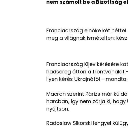
nem számolt be a Bizottság el
Franciaország elnöke két hétte
meg a világnak ismételten: kész
Franciaország Kijev kérésére ka
hadsereg áttöri a frontvonalat 
ilyen kérés Ukrajnától - mondta
Macron szerint Párizs már küldöt
harcban, így nem zárja ki, hogy
nyújtson.
Radoslaw Sikorski lengyel külügy