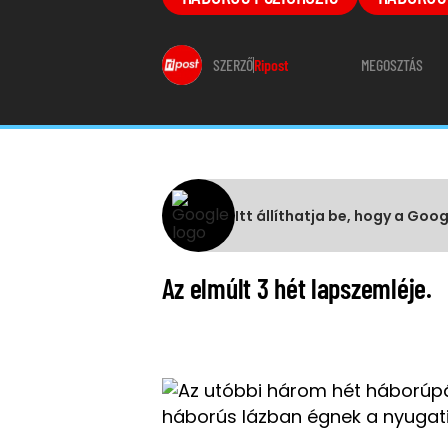
SZERZŐ
Ripost
MEGOSZTÁS
Itt állíthatja be, hogy a Goo
Az elmúlt 3 hét lapszemléje.