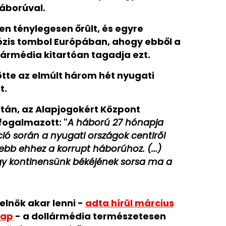
háborúval.
n ténylegesen őrült, és egyre
zis tombol Európában, ahogy ebből a
ollármédia kitartóan tagadja ezt.
tte az elmúlt három hét nyugati
t.
ltán, az Alapjogokért Központ
 fogalmazott: "
A háború 27 hónapja
ió során a nyugati országok centiről
lebb ehhez a korrupt háborúhoz. (...)
hogy kontinensünk békéjének sorsa ma a
elnök akar lenni -
adta hírül március
lap
- a dollármédia természetesen