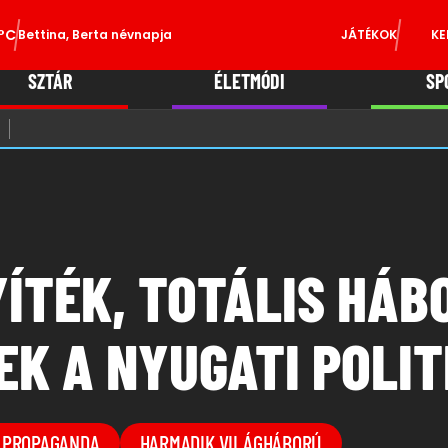
°C
Bettina, Berta névnapja
JÁTÉKOK
KE
SZTÁR
ÉLETMÓDI
SP
YÍTÉK, TOTÁLIS HÁB
EK A NYUGATI POLI
 PROPAGANDA
HARMADIK VILÁGHÁBORÚ