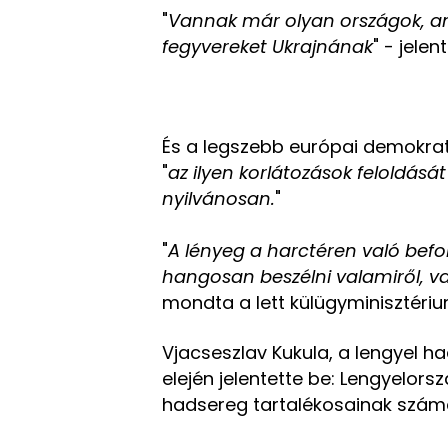
"
Vannak már olyan országok, ame
fegyvereket Ukrajnának
" - jelen
És a legszebb európai demokra
"
az ilyen korlátozások feloldás
nyilvánosan.
"
"
A lényeg a harctéren való befol
hangosan beszélni valamiről, vag
mondta a lett külügyminisztériu
Vjacseszlav Kukula, a lengyel h
elején jelentette be: Lengyelorsz
hadsereg tartalékosainak szám