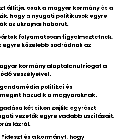
azt állítja, csak a magyar kormány és a
zik, hogy a nyugati politikusok egyre
k az ukrajnai háborút.
ártok folyamatosan figyelmeztetnek,
ok egyre közelebb sodródnak az
magyar kormány alaptalanul riogat a
ódó veszélyeivel.
pagandamédia politikai és
t megint hazudik a magyaroknak.
gadása két síkon zajlik: egyrészt
yugati vezetők egyre vadabb uszításait,
ús lázról.
 Fideszt és a kormányt, hogy