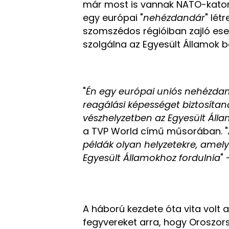
már most is vannak NATO-katoná
egy európai "
nehézdandár
" lét
szomszédos régióiban zajló es
szolgálna az Egyesült Államok b
"
Én egy európai uniós nehézdan
reagálási képességet biztosítan
vészhelyzetben az Egyesült Álla
a TVP World című műsorában. "
példák olyan helyzetekre, amel
Egyesült Államokhoz fordulnia
"
A háború kezdete óta vita volt a
fegyvereket arra, hogy Oroszor