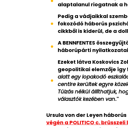
alaptalanul riogatnak a 
Pedig a vádjaikkal szembe
fokozódó háborús pszichó
cikkből is kiderül, de a d
A BENNFENTES összegyűjtö
háborúpárti nyilatkozatai
Ezeket látva Koskovics Zo
geopolitikai elemzője így
alatt egy lopakodó eszkalác
centire kerültek egyre köze
Túlzás nélkül állíthatjuk, 
választók kezében van
."
Ursula von der Leyen háborús 
végén a POLITICO c. brüsszeli 