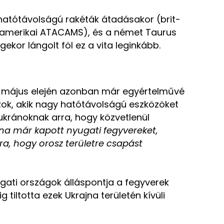
atótávolságú rakéták átadásakor (brit-
 amerikai ATACAMS), és a német Taurus
ekor lángolt föl ez a vita leginkább.
er május elején azonban már egyértelművé
 azok, akik nagy hatótávolságú eszközöket
 ukránoknak arra, hogy közvetlenül
na már kapott nyugati fegyvereket,
a, hogy orosz területre csapást
gati országok álláspontja a fegyverek
tiltotta ezek Ukrajna területén kívüli