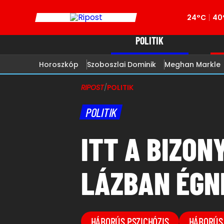
24°C
40
POLITIK
Horoszkóp
Szoboszlai Dominik
Meghan Markle
RIPOST
/
POLITIK
POLITIK
ITT A BIZON
LÁZBAN ÉGN
HÁBORÚS PSZICHÓZIS
HÁBORÚS