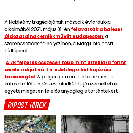
A Hableány tragédiájának második évfordulója
alkalmából 2021. május 31-én
felavatták a baleset
áldozatainak emlékművét Budapesten
, a
szerencsétlenség helyszínén, a Margit híd pesti
hídfőjénél.
A 78 felperes összesen több mint 4 milliárd forint
sérelemdíjat várt eredetileg a két hajózási
társaságtól
. A polgári perrendtartás szerint a
katasztrófában részes mindkét hajó üzemeltetője
egyetemlegesen felelős anyagilag a történtekért.
RIPOST HÍREK