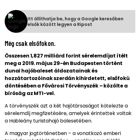
Itt állíthatja be, hogy a Google keresőben
elsők között legyen a Ripost
Még csak elsőfokon.
Összesen 1,827 milliárd forint sérelemdíjat ítélt
meg a 2019. május 29-én Budapesten történt
dunai hajóbaleset áldozatainak és
hozzátartozóinak szerdán kihirdetett, elsőfokú
döntésében a Fővárosi Törvényszék – közölte a
bíróság az MTI-vel.
A törvényszék azt a két hajótársaságot kötelezte a
sérelemdíj megfizetésére, amelyek érintettek voltak
a Hableány turistahajó balesetében.
A magyar jogtörténetben – a vonatkozó emberi