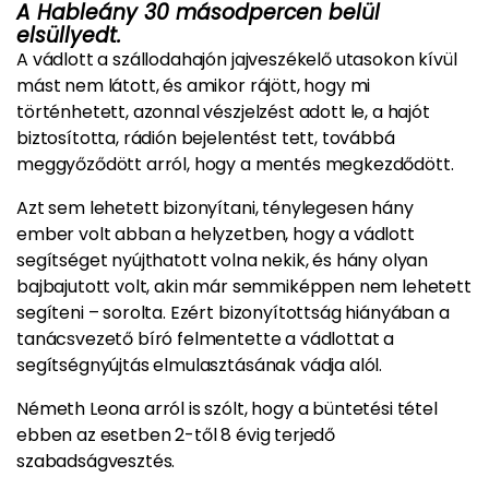
A Hableány 30 másodpercen belül
elsüllyedt.
A vádlott a szállodahajón jajveszékelő utasokon kívül
mást nem látott, és amikor rájött, hogy mi
történhetett, azonnal vészjelzést adott le, a hajót
biztosította, rádión bejelentést tett, továbbá
meggyőződött arról, hogy a mentés megkezdődött.
Azt sem lehetett bizonyítani, ténylegesen hány
ember volt abban a helyzetben, hogy a vádlott
segítséget nyújthatott volna nekik, és hány olyan
bajbajutott volt, akin már semmiképpen nem lehetett
segíteni – sorolta. Ezért bizonyítottság hiányában a
tanácsvezető bíró felmentette a vádlottat a
segítségnyújtás elmulasztásának vádja alól.
Németh Leona arról is szólt, hogy a büntetési tétel
ebben az esetben 2-től 8 évig terjedő
szabadságvesztés.