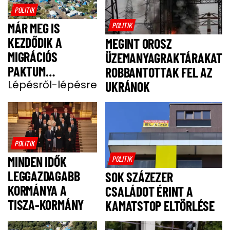
POLITIK
MÁR MEG IS
POLITIK
KEZDŐDIK A
MEGINT OROSZ
MIGRÁCIÓS
ÜZEMANYAGRAKTÁRAKAT
PAKTUM
ROBBANTOTTAK FEL AZ
BEVEZETÉSE
Lépésről-lépésre
UKRÁNOK
POLITIK
MINDEN IDŐK
POLITIK
LEGGAZDAGABB
SOK SZÁZEZER
KORMÁNYA A
CSALÁDOT ÉRINT A
TISZA-KORMÁNY
KAMATSTOP ELTÖRLÉSE