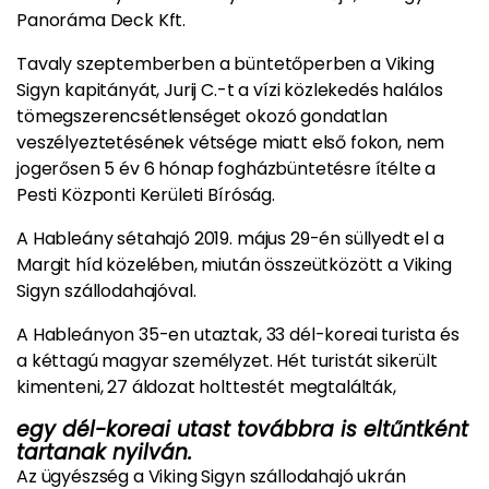
Panoráma Deck Kft.
Tavaly szeptemberben a büntetőperben a Viking
Sigyn kapitányát, Jurij C.-t a vízi közlekedés halálos
tömegszerencsétlenséget okozó gondatlan
veszélyeztetésének vétsége miatt első fokon, nem
jogerősen 5 év 6 hónap fogházbüntetésre ítélte a
Pesti Központi Kerületi Bíróság.
A Hableány sétahajó 2019. május 29-én süllyedt el a
Margit híd közelében, miután összeütközött a Viking
Sigyn szállodahajóval.
A Hableányon 35-en utaztak, 33 dél-koreai turista és
a kéttagú magyar személyzet. Hét turistát sikerült
kimenteni, 27 áldozat holttestét megtalálták,
egy dél-koreai utast továbbra is eltűntként
tartanak nyilván.
Az ügyészség a Viking Sigyn szállodahajó ukrán