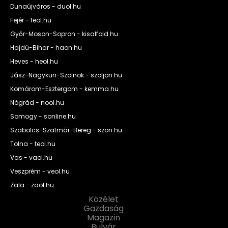
Dunaújváros - duol.hu
Fejér - feol.hu
Győr-Moson-Sopron - kisalfold.hu
Hajdú-Bihar - haon.hu
Heves - heol.hu
Jász-Nagykun-Szolnok - szoljon.hu
Komárom-Esztergom - kemma.hu
Nógrád - nool.hu
Somogy - sonline.hu
Szabolcs-Szatmár-Bereg - szon.hu
Tolna - teol.hu
Vas - vaol.hu
Veszprém - veol.hu
Zala - zaol.hu
Közélet
Gazdaság
Magazin
Bulvár