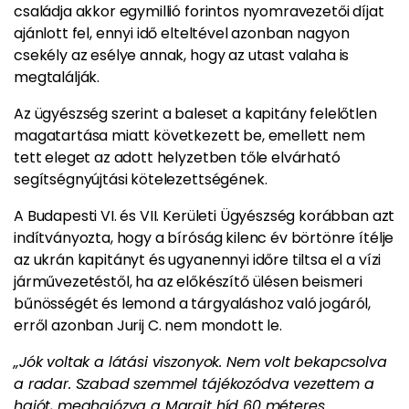
családja akkor egymillió forintos nyomravezetői díjat
ajánlott fel, ennyi idő elteltével azonban nagyon
csekély az esélye annak, hogy az utast valaha is
megtalálják.
Az ügyészség szerint a baleset a kapitány felelőtlen
magatartása miatt következett be, emellett nem
tett eleget az adott helyzetben tőle elvárható
segítségnyújtási kötelezettségének.
A Budapesti VI. és VII. Kerületi Ügyészség korábban azt
indítványozta, hogy a bíróság kilenc év börtönre ítélje
az ukrán kapitányt és ugyanennyi időre tiltsa el a vízi
járművezetéstől, ha az előkészítő ülésen beismeri
bűnösségét és lemond a tárgyaláshoz való jogáról,
erről azonban Jurij C. nem mondott le.
„Jók voltak a látási viszonyok. Nem volt bekapcsolva
a radar. Szabad szemmel tájékozódva vezettem a
hajót, meghajózva a Margit híd 60 méteres