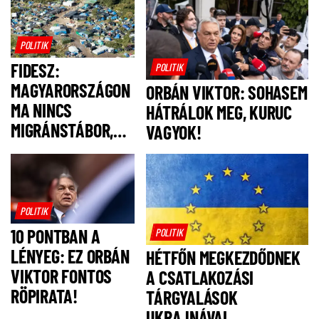
POLITIK
FIDESZ:
POLITIK
MAGYARORSZÁGON
ORBÁN VIKTOR: SOHASEM
MA NINCS
HÁTRÁLOK MEG, KURUC
MIGRÁNSTÁBOR,
VAGYOK!
FELSZÓLÍTJUK
MAGYAR PÉTERT,
HOGY NE IS
LEGYEN!
POLITIK
10 PONTBAN A
POLITIK
LÉNYEG: EZ ORBÁN
HÉTFŐN MEGKEZDŐDNEK
VIKTOR FONTOS
A CSATLAKOZÁSI
RÖPIRATA!
TÁRGYALÁSOK
UKRAJNÁVAL