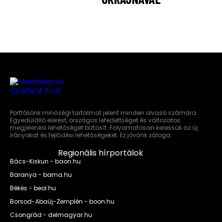
Portfóliónk minőségi tartalmat jelent minden olvasó számára.
Egyedülálló elérést, országos lefedettséget és változatos
megjelenési lehetőséget biztosít. Folyamatosan keressük az új
irányokat és fejlődési lehetőségeket. Ez jövőnk záloga.
Regionális hírportálok
Bács-Kiskun - baon.hu
Baranya - bama.hu
Békés - beol.hu
Borsod-Abaúj-Zemplén - boon.hu
Csongrád - delmagyar.hu