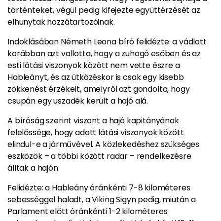
történteket, végül pedig kifejezte együttérzését az
elhunytak hozzátartozóinak.
Indoklásában Németh Leona bíró felidézte: a vádlott
korábban azt vallotta, hogy a zuhogó esőben és az
esti látási viszonyok között nem vette észre a
Hableányt, és az ütközéskor is csak egy kisebb
zökkenést érzékelt, amelyről azt gondolta, hogy
csupán egy uszadék került a hajó alá.
A bíróság szerint viszont a hajó kapitányának
felelőssége, hogy adott látási viszonyok között
elindul-e a járművével. A közlekedéshez szükséges
eszközök – a többi között radar – rendelkezésre
álltak a hajón.
Felidézte: a Hableány óránkénti 7-8 kilométeres
sebességgel haladt, a Viking Sigyn pedig, miután a
Parlament előtt óránkénti 1-2 kilométeres