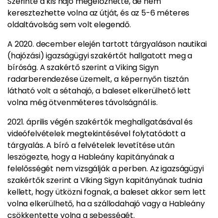
Szerinte a kis hajó megelőzhette, de nem
keresztezhette volna az útját, és az 5-6 méteres
oldaltávolság sem volt elegendő.
A 2020. december elején tartott tárgyaláson nautikai
(hajózási) igazságügyi szakértőt hallgatott meg a
bíróság. A szakértő szerint a Viking Sigyn
radarberendezése üzemelt, a képernyőn tisztán
látható volt a sétahajó, a baleset elkerülhető lett
volna még ötvenméteres távolságnál is.
2021. április végén szakértők meghallgatásával és
videófelvételek megtekintésével folytatódott a
tárgyalás. A bíró a felvételek levetítése után
leszögezte, hogy a Hableány kapitányának a
felelősségét nem vizsgálják a perben. Az igazságügyi
szakértők szerint a Viking Sigyn kapitányának tudnia
kellett, hogy ütközni fognak, a baleset akkor sem lett
volna elkerülhető, ha a szállodahajó vagy a Hableány
csökkentette volna a sebességét.