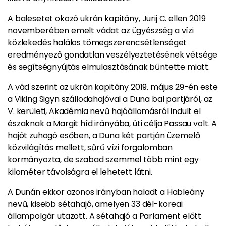
A balesetet okozó ukrán kapitány, Jurij C. ellen 2019
novemberében emelt vádat az ügyészség a vízi
közlekedés halálos tömegszerencsétlenséget
eredményező gondatlan veszélyeztetésének vétsége
és segítségnyújtás elmulasztásának bűntette miatt.
A vád szerint az ukrán kapitány 2019. május 29-én este
a Viking Sigyn szállodahajóval a Duna bal partjáról, az
V. kerületi, Akadémia nevű hajóállomásról indult el
északnak a Margit híd irányába, úti célja Passau volt. A
hajót zuhogó esőben, a Duna két partján üzemelő
közvilágítás mellett, sűrű vízi forgalomban
kormányozta, de szabad szemmel több mint egy
kilométer távolságra el lehetett látni.
A Dunán ekkor azonos irányban haladt a Hableány
nevű, kisebb sétahajó, amelyen 33 dél-koreai
állampolgár utazott. A sétahajó a Parlament előtt