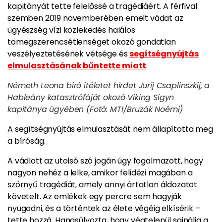
kapitányát tette felelőssé a tragédiáért. A férfival
szemben 2019 novemberében emelt vádat az
ügyészség vízi közlekedés halálos
tömegszerencsétlenséget okozó gondatlan
veszélyeztetésének vétsége és
segítségnyújtás
elmulasztásának bűntette miatt
.
Németh Leona bíró ítéletet hirdet Juríj Csaplinszkíj, a
Hableány katasztrófáját okozó Viking Sigyn
kapitánya ügyében (Fotó: MTI/Bruzák Noémi)
A segítségnyújtás elmulasztását nem állapította meg
a bíróság.
A vádlott az utolsó szó jogán úgy fogalmazott, hogy
nagyon nehéz a lelke, amikor felidézi magában a
szörnyű tragédiát, amely annyi ártatlan áldozatot
követelt. Az emlékek egy percre sem hagyják
nyugodni, és a történtek az élete végéig elkísérik –
tette hozzá. Hangsúlyozta, hogy végtelenül sajnálja a