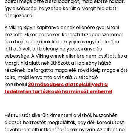
balról megelőzte a szállodahajót, majd előtte haladt,
így elsőbbségi helyzetbe került a Margit híd alatti
áthajózásnál.
A Viking Sigyn kapitánya ennek ellenére gyorsítani
kezdett. Ekkor perceken keresztül szabad szemmel
és a hajó radarjának képernyőjén is egyértelműen
látható volt a Hableány helyzete, iránya és
sebessége. A Viking ennek ellenére nem lassított és a
Margit híd alatt nekiütközött a Hableány hátsó
részének, beforgatta maga elé, rövid ideig maga előtt
tolta, majd lenyomta a víz alá. A sétahajó
körülbelül
30 másodperc alatt elsüllyedt a
fedélzetén tartózkodó harmincöt emberrel
.
Hét turistát sikerült kimenteni a vízből, huszonhét
áldozat holttestét megtalálták, egy dél-koreai utast
továbbra is eltűntként tartanak nyilván. Az eltűnt nő