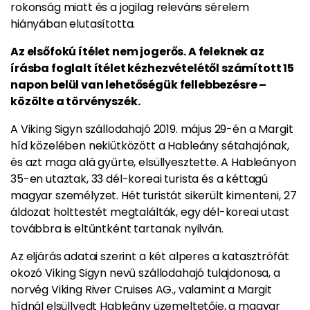
rokonság miatt és a jogilag releváns sérelem
hiányában elutasította.
Az elsőfokú ítélet nem jogerős. A feleknek az
írásba foglalt ítélet kézhezvételétől számított 15
napon belül van lehetőségük fellebbezésre –
közölte a törvényszék.
A Viking Sigyn szállodahajó 2019. május 29-én a Margit
híd közelében nekiütközött a Hableány sétahajónak,
és azt maga alá gyűrte, elsüllyesztette. A Hableányon
35-en utaztak, 33 dél-koreai turista és a kéttagú
magyar személyzet. Hét turistát sikerült kimenteni, 27
áldozat holttestét megtalálták, egy dél-koreai utast
továbbra is eltűntként tartanak nyilván.
Az eljárás adatai szerint a két alperes a katasztrófát
okozó Viking Sigyn nevű szállodahajó tulajdonosa, a
norvég Viking River Cruises AG., valamint a Margit
hídnál elsüllyedt Hableány üzemeltetője, a magyar