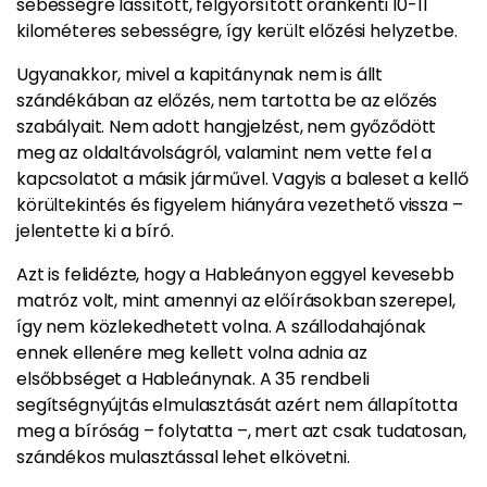
sebességre lassított, felgyorsított óránkénti 10-11
kilométeres sebességre, így került előzési helyzetbe.
Ugyanakkor, mivel a kapitánynak nem is állt
szándékában az előzés, nem tartotta be az előzés
szabályait. Nem adott hangjelzést, nem győződött
meg az oldaltávolságról, valamint nem vette fel a
kapcsolatot a másik járművel. Vagyis a baleset a kellő
körültekintés és figyelem hiányára vezethető vissza –
jelentette ki a bíró.
Azt is felidézte, hogy a Hableányon eggyel kevesebb
matróz volt, mint amennyi az előírásokban szerepel,
így nem közlekedhetett volna. A szállodahajónak
ennek ellenére meg kellett volna adnia az
elsőbbséget a Hableánynak. A 35 rendbeli
segítségnyújtás elmulasztását azért nem állapította
meg a bíróság – folytatta –, mert azt csak tudatosan,
szándékos mulasztással lehet elkövetni.