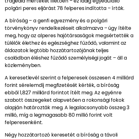
tragédia mértékét illetően – ez idáig egyedülálló
polgári peres eljárást 78 felperes indította – írták.
A bíróság – a genfi egyezmény és a polgári
törvénykönyv rendelkezéseit alkalmazva – úgy ítélte
meg, hogy az alperes hajótársaságok megsértették a
túlélők élethez és egészséghez fűződő, valamint az
áldozatok legtöbb hozzátartozójának teljes
családban éléshez fűződő személyiségi jogát – áll a
közleményben.
A keresetlevél szerint a felperesek összesen 4 milliárd
forint sérelemdíj megfizetését kérték, a bíróság
ebből 1,827 milliárd forintot ítélt meg. Az egyénre
szabott összegeket alapvetően a rokonsági fokok
alapján határozták meg. A legalacsonyabb összeg 3
millió, míg a legmagasabb 80 millió forint volt
felperesenként.
Négy hozzátartozó keresetét a bíróság a távoli