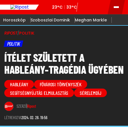
23°C
33°C
Horoszkóp
Szoboszlai Dominik
Meghan Markle
RIPOST
/
POLITIK
POLITIK
ÍTÉLET SZÜLETETT A
HABLEÁNY-TRAGÉDIA ÜGYÉBEN
HABLEÁNY
FŐVÁROSI TÖRVÉNYSZÉK
SEGÍTSÉGNYÚJTÁS ELMULASZTÁS
SÉRELEMDÍJ
SZERZŐ
Ripost
LÉTREHOZVA
2024. 02. 28. 19:56