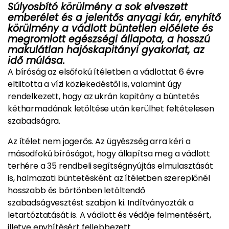
Súlyosbító körülmény a sok elveszett
emberélet és a jelentős anyagi kár, enyhítő
körülmény a vádlott büntetlen előélete és
megromlott egészségi állapota, a hosszú
makulátlan hajóskapitányi gyakorlat, az
idő múlása.
A bíróság az elsőfokú ítéletben a vádlottat 6 évre
eltiltotta a vízi közlekedéstől is, valamint úgy
rendelkezett, hogy az ukrán kapitány a büntetés
kétharmadának letöltése után kerülhet feltételesen
szabadságra.
Az ítélet nem jogerős. Az ügyészség arra kéri a
másodfokú bíróságot, hogy állapítsa meg a vádlott
terhére a 35 rendbeli segítségnyújtás elmulasztását
is, halmazati büntetésként az ítéletben szereplőnél
hosszabb és börtönben letöltendő
szabadságvesztést szabjon ki. Indítványozták a
letartóztatását is. A vádlott és védője felmentésért,
illetve enyhítésért fellebbezett.