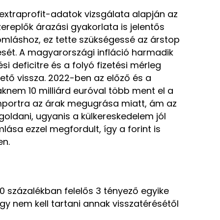
 extraprofit-adatok vizsgálata alapján az
szereplők árazási gyakorlata is jelentős
omláshoz, ez tette szükségessé az árstop
ését. A magyarországi infláció harmadik
 deficitre és a folyó fizetési mérleg
hető vissza. 2022-ben az előző és a
knem 10 milliárd euróval több ment el a
portra az árak megugrása miatt, ám az
egoldani, ugyanis a külkereskedelem jól
lása ezzel megfordult, így a forint is
en.
70 százalékban felelős 3 tényező egyike
y nem kell tartani annak visszatérésétől