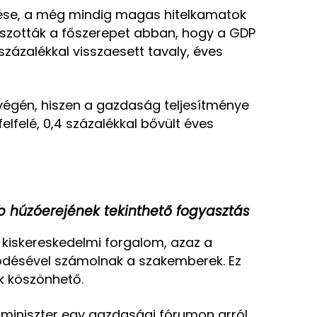
se, a még mindig magas hitelkamatok
tszották a főszerepet abban, hogy a GDP
százalékkal visszaesett tavaly, éves
 végén, hiszen a gazdaság teljesítménye
elfelé, 0,4 százalékkal bővült éves
 húzóerejének tekinthető fogyasztás
a kiskereskedelmi forgalom, azaz a
désével számolnak a szakemberek. Ez
ek köszönhető.
iniszter egy gazdasági fórumon arról