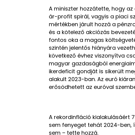
A miniszter hozzátette, hogy az
ár-profit spirál, vagyis a piaci 
mértékben járult hozzá a pénzr
és a kötelező akciózás bevezet
fontos oka a magas költségvetési
szintén jelentős hiányára vezet
következő évhez viszonyítva csa
magyar gazdaságból energiaim
ikerdeficit gondját is sikerült m
alakult 2023-ban. Az euró kiáram
erősödhetett az euróval szemb
A rekordinfláció kialakulásáért 
sem fenyeget tehát 2024-ben, íg
sem – tette hozzá.