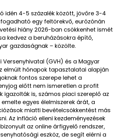
ió idén 4-5 százalék között, jövőre 3-4
elfogadható egy feltörekvő, eurózónán
égvetési hiány 2026-ban csökkenhet ismét
tása kedvez a beruházásokra építő,
gyar gazdaságnak – közölte.
i Versenyhivatal (GVH) és a Magyar
 elmúlt hónapok tapasztalatai alapján
goknak fontos szerepe lehet a
nyjog előtt nem ismeretlen a profit
ok igazolták is, számos piaci szereplő az
emelte egyes élelmiszerek árát, a
ciózások miatti bevételcsökkentést más
i. Az infláció elleni kezdeményezések
izonyult az online árfigyelő rendszer,
enyhatósági eszköz, de segít elérni a