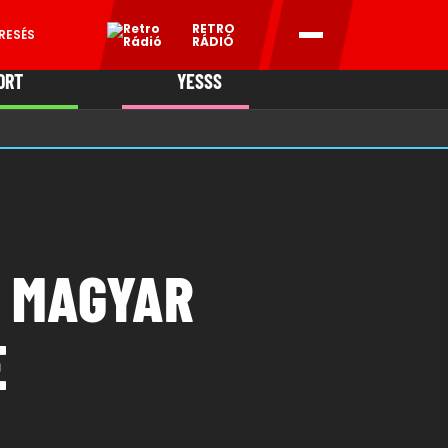
RETRO
RESÉS
RÁDIÓ
ORT
YESSS
MANI
A MAGYAR
E