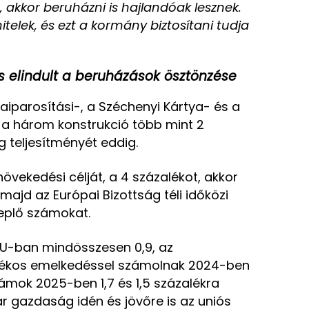
s, akkor beruházni is hajlandóak lesznek.
itelek, és ezt a kormány biztosítani tudja
s elindult a beruházások ösztönzése
aiparosítási-, a Széchenyi Kártya- és a
a három konstrukció több mint 2
g teljesítményét eddig.
növekedési célját, a 4 százalékot, akkor
jd az Európai Bizottság téli időközi
eplő számokat.
 EU-ban mindösszesen 0,9, az
lékos emelkedéssel számolnak 2024-ben
mok 2025-ben 1,7 és 1,5 százalékra
 gazdaság idén és jövőre is az uniós