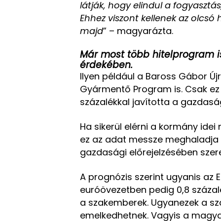
látják, hogy elindul a fogyasztá
Ehhez viszont kellenek az olcsó h
majd
” – magyarázta.
Már most több hitelprogram i
érdekében.
Ilyen például a Baross Gábor Újr
Gyármentő Program is. Csak ez 
százalékkal javította a gazdasá
Ha sikerül elérni a kormány idei 
ez az adat messze meghaladja ma
gazdasági előrejelzésében szer
A prognózis szerint ugyanis az
euróövezetben pedig 0,8 száza
a szakemberek. Ugyanezek a szá
emelkedhetnek. Vagyis a magyar