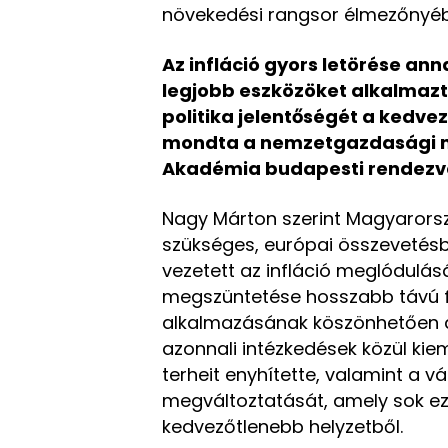
növekedési rangsor élmezőnyébe
Az infláció gyors letörése an
legjobb eszközöket alkalmazta
politika jelentőségét a kedv
mondta a nemzetgazdasági m
Akadémia budapesti rendezv
Nagy Márton szerint Magyarorsz
szükséges, európai összevetésb
vezetett az infláció meglódulá
megszüntetése hosszabb távú f
alkalmazásának köszönhetően a 
azonnali intézkedések közül kie
terheit enyhítette, valamint a v
megváltoztatását, amely sok eze
kedvezőtlenebb helyzetből.