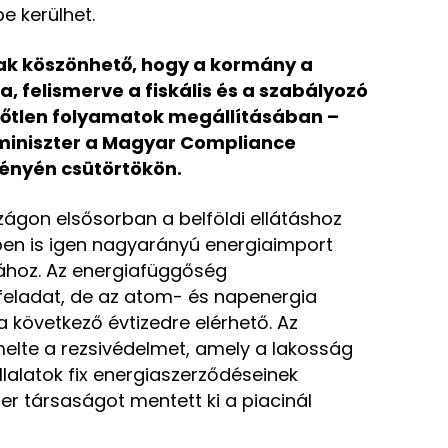
 kerülhet.
nak köszönhető, hogy a kormány a
, felismerve a fiskális és a szabályozó
ezőtlen folyamatok megállításában –
iniszter a Magyar Compliance
ényén csütörtökön.
ágon elsősorban a belföldi ellátáshoz
en is igen nagyarányú energiaimport
sához. Az energiafüggőség
eladat, de az atom- és napenergia
következő évtizedre elérhető. Az
melte a rezsivédelmet, amely a lakosság
állalatok fix energiaszerződéseinek
r társaságot mentett ki a piacinál