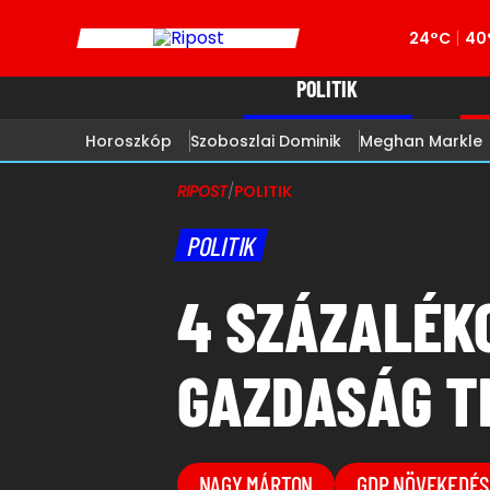
24°C
40
POLITIK
Horoszkóp
Szoboszlai Dominik
Meghan Markle
RIPOST
/
POLITIK
POLITIK
4 SZÁZALÉK
GAZDASÁG T
NAGY MÁRTON
GDP NÖVEKEDÉS