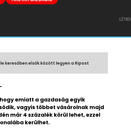
LÉTRE
gle keresőben elsők között legyen a Ripost
.
 hogy emiatt a gazdaság egyik
ősödik, vagyis többet vásárolnak majd
én már 4 százalék körül lehet, ezzel
onalába kerülhet.