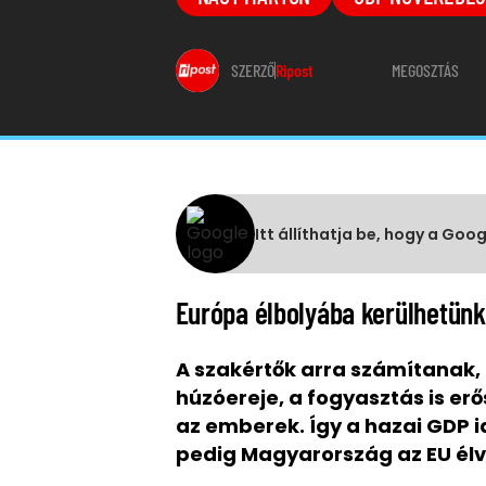
SZERZŐ
Ripost
MEGOSZTÁS
Itt állíthatja be, hogy a Goo
Európa élbolyába kerülhetünk
A szakértők arra számítanak,
húzóereje, a fogyasztás is er
az emberek. Így a hazai GDP id
pedig Magyarország az EU élv