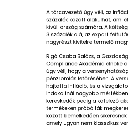
A tárcavezető úgy véli, az inflác
százalék között alakulhat, ami 
kívüli ország számára. A költs
3 százalék alá, az export felfu
nagyrészt kivitelre termelő ma
Rigó Csaba Balázs, a Gazdaság
Compliance Akadémia elnöke az
úgy véli, hogy a versenyhatósá
pénzromlás letörésében. A verse
hajtotta infláció, és a vizsgálat
indokoltnál nagyobb mértékben 
kereskedők pedig a kötelező ak
termékeken próbálták megkeresn
között kiemelkedően sikeresnek b
amely ugyan nem klasszikus vers