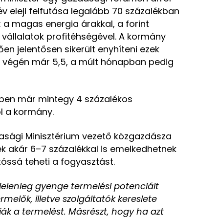
év eleji felfutása legalább 70 százalékban
 magas energia árakkal, a forint
vállalatok profitéhségével. A kormány
n jelentősen sikerült enyhíteni ezek
v végén már 5,5, a múlt hónapban pedig
vben már mintegy 4 százalékos
l a kormány.
sági Minisztérium vezető közgazdásza
ek akár 6–7 százalékkal is emelkedhetnek
óssá teheti a fogyasztást.
jelenleg gyenge termelési potenciált
ermelők, illetve szolgáltatók kereslete
dják a termelést. Másrészt, hogy ha azt