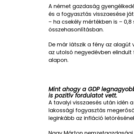
A német gazdaság gyengélkedé
és a fogyasztás visszaesése já
– ha csekély mértékben is – 0,8 
összehasonlításban.
De már látszik a fény az alagút
az utolsó negyedévben elindult f
alapon.
Mint ahogy a GDP legnagyobb
is pozitív fordulatot vett.
A tavalyi visszaesés után idén 
lakossági fogyasztás megerősö
leginkább az infláció letörésén
Nagy Márton nemzetgazdasági m