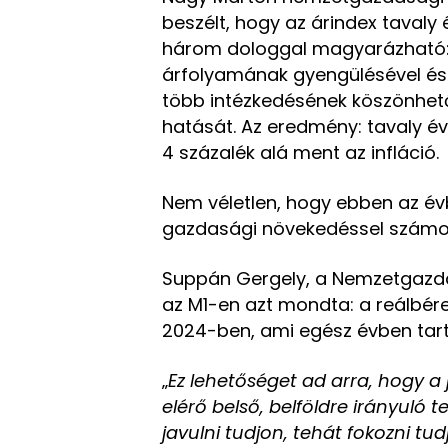
beszélt, hogy az árindex tavaly 
három dologgal magyarázható: a
árfolyamának gyengülésével és 
több intézkedésének köszönhetőe
hatását. Az eredmény: tavaly é
4 százalék alá ment az infláció.
Nem véletlen, hogy ebben az é
gazdasági növekedéssel számo
Suppán Gergely, a Nemzetgazda
az M1-en azt mondta: a reálbér
2024-ben, ami egész évben tart
„
Ez lehetőséget ad arra, hogy a 
elérő belső, belföldre irányuló t
javulni tudjon, tehát fokozni tu