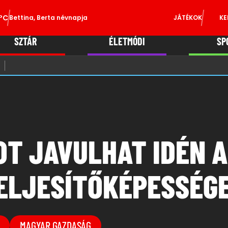
°C
Bettina, Berta névnapja
JÁTÉKOK
KE
SZTÁR
ÉLETMÓDI
SP
OT JAVULHAT IDÉN 
ELJESÍTŐKÉPESSÉG
MAGYAR GAZDASÁG