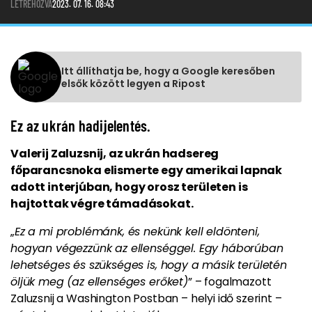
LÉTREHOZVA
2023. 07. 16. 08:43
Itt állíthatja be, hogy a Google keresőben
elsők között legyen a Ripost
Ez az ukrán hadijelentés.
Valerij Zaluzsnij, az ukrán hadsereg
főparancsnoka elismerte egy amerikai lapnak
adott interjúban, hogy orosz területen is
hajtottak végre támadásokat.
„
Ez a mi problémánk, és nekünk kell eldönteni,
hogyan végezzünk az ellenséggel. Egy háborúban
lehetséges és szükséges is, hogy a másik területén
öljük meg (az ellenséges erőket)
” – fogalmazott
Zaluzsnij a Washington Postban – helyi idő szerint –