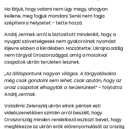
Ha látjuk, hogy valami nem úgy megy, ahogyan
kellene, meg fogjuk mondani. Senki nem fogja
szépíteni a helyzetet – tette hozzá.
Andrij Jermek arról is biztosított mindenkit, hogy a
nyugati szövetségesek nem gyakorolnak nyomást
Kijevre ebben a kérdésben. Hozzátette: Ukrajna addig
nem tárgyal Oroszországgal, amíg a moszkvai
csapatok ukrán területen lesznek.
„
Az álláspontunk nagyon világos. A tárgyalásokra
még csak gondolni sem lehet, csak azután, hogy az
orosz csapatok elhagyták a területünket
” – folytatta
Andrij Jermak.
Volodimir Zelenszkij ukrán elnök péntek esti
videóüzenetében szintén arról beszélt, hogy
Oroszország minden rendelkező eszközt bevet, hogy
megfékezze az ukrán erők előrenyomulását az ország