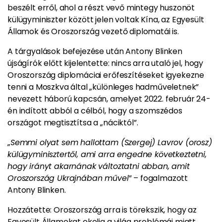
beszélt erről, ahol a részt vevő mintegy huszonöt
külügyminiszter között jelen voltak Kína, az Egyesült
Államok és Oroszország vezető diplomatái is.
A tárgyalások befejezése után Antony Blinken
újságírók előtt kijelentette: nincs arra utaló jel, hogy
Oroszország diplomáciai erőfeszítéseket igyekezne
tenni a Moszkva által „különleges hadműveletnek”
nevezett háború kapcsán, amelyet 2022. február 24-
én indított abból a célból, hogy a szomszédos
országot megtisztítsa a „náciktól”.
„
Semmi olyat sem hallottam (Szergej) Lavrov (orosz)
külügyminisztertől, ami arra engedne következtetni,
hogy irányt akarnának változtatni abban, amit
Oroszország Ukrajnában művel
” – fogalmazott
Antony Blinken.
Hozzátette: Oroszország arra is törekszik, hogy az
Egyesült Államokat okolja a világ problémái miatt.