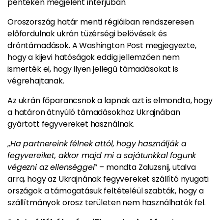
pénteken megjelent interjúban.
Oroszország határ menti régióiban rendszeresen
előfordulnak ukrán tüzérségi belövések és
dróntámadások. A Washington Post megjegyezte,
hogy a kijevi hatóságok eddig jellemzően nem
ismerték el, hogy ilyen jellegű támadásokat is
végrehajtanak.
Az ukrán főparancsnok a lapnak azt is elmondta, hogy
a határon átnyúló támadásokhoz Ukrajnában
gyártott fegyvereket használnak.
„
Ha partnereink félnek attól, hogy használják a
fegyvereiket, akkor majd mi a sajátunkkal fogunk
végezni az ellenséggel
” – mondta Zaluzsnij, utalva
arra, hogy az Ukrajnának fegyvereket szállító nyugati
országok a támogatásuk feltételéül szabták, hogy a
szállítmányok orosz területen nem használhatók fel.