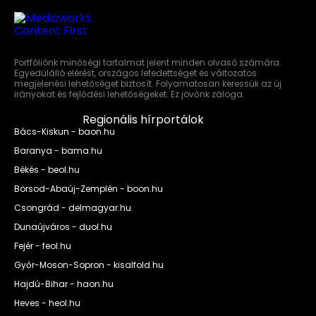
Portfóliónk minőségi tartalmat jelent minden olvasó számára.
Egyedülálló elérést, országos lefedettséget és változatos
megjelenési lehetőséget biztosít. Folyamatosan keressük az új
irányokat és fejlődési lehetőségeket. Ez jövőnk záloga.
Regionális hírportálok
Bács-Kiskun - baon.hu
Baranya - bama.hu
Békés - beol.hu
Borsod-Abaúj-Zemplén - boon.hu
Csongrád - delmagyar.hu
Dunaújváros - duol.hu
Fejér - feol.hu
Győr-Moson-Sopron - kisalfold.hu
Hajdú-Bihar - haon.hu
Heves - heol.hu