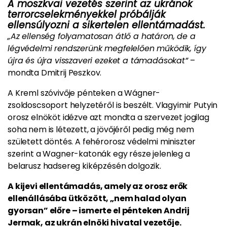
A moszkvai vezetés szerint az ukránok
terrorcselekményekkel próbálják
ellensúlyozni a sikertelen ellentámadást.
„Az ellenség folyamatosan átlő a határon, de a
légvédelmi rendszerünk megfelelően működik, így
újra és újra visszaveri ezeket a támadásokat”
–
mondta Dmitrij Peszkov.
A Kreml szóvivője pénteken a Wágner-
zsoldoscsoport helyzetéről is beszélt. Vlagyimir Putyin
orosz elnököt idézve azt mondta a szervezet jogilag
soha nem is létezett, a jövőjéről pedig még nem
született döntés. A fehérorosz védelmi miniszter
szerint a Wagner-katonák egy része jelenleg a
belarusz hadsereg kiképzésén dolgozik.
A kijevi ellentámadás, amely az orosz erők
ellenállásába ütközött, „nem halad olyan
gyorsan” előre – ismerte el pénteken Andrij
Jermak, az ukrán elnöki hivatal vezetője.