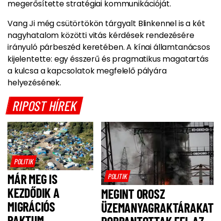
megerősítette stratégiai kommunikációját.
Vang Ji még csütörtökön tárgyalt Blinkennel is a két
nagyhatalom közötti vitás kérdések rendezésére
irányuló párbeszéd keretében. A kínai államtanácsos
kijelentette: egy ésszerű és pragmatikus magatartás
a kulcsa a kapcsolatok megfelelő pályára
helyezésének.
RIPOST HÍREK
POLITIK
MÁR MEG IS
POLITIK
KEZDŐDIK A
MEGINT OROSZ
MIGRÁCIÓS
ÜZEMANYAGRAKTÁRAKAT
PAKTUM