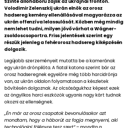
Szinte állóháború zajlik az ukrajnai fronton.
Volodimir Zelenszkij ukrán elnök az orosz
hadsereg kemény ellenállásával magyarázza az
ukrán offenzíva lelassulását. Közben még mindig
nem lehet tudni, milyen jövő várhat a Wágner-
zsoldoscsoportra. Friss jelentések szerint egy
részük jelenleg a fehérorosz hadsereg kiképzésén
dolgozik.
Legújabb szerzeményeit mutatta be a kamerának
egy ukrán drónpilóta. A fiatal katona szerint bár az
orosz hadseregnek egyelőre még több harcidrónja
van, az ukrán oldalon folyamatosan a készletek
bővítésén dolgoznak. Az olcsóságukhoz képest ezek
az öngyilkos harci eszközök ugyanis nagy kárt tudnak
okozni az ellenségnek.
„Én már az orosz csapatok bevonulásakor azt
mondtam, hogy a háborút az fogja megnyerni, aki
technológiai fölényre tesz szert”
– mondta a