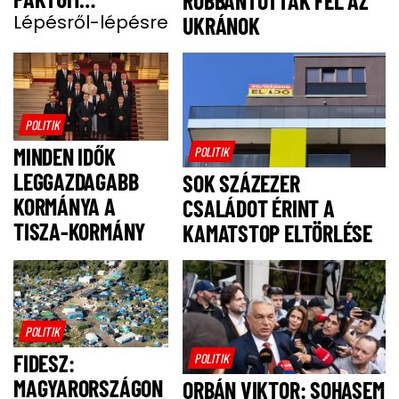
ROBBANTOTTAK FEL AZ
BEVEZETÉSE
Lépésről-lépésre
UKRÁNOK
POLITIK
MINDEN IDŐK
POLITIK
LEGGAZDAGABB
SOK SZÁZEZER
KORMÁNYA A
CSALÁDOT ÉRINT A
TISZA-KORMÁNY
KAMATSTOP ELTÖRLÉSE
POLITIK
FIDESZ:
POLITIK
MAGYARORSZÁGON
ORBÁN VIKTOR: SOHASEM