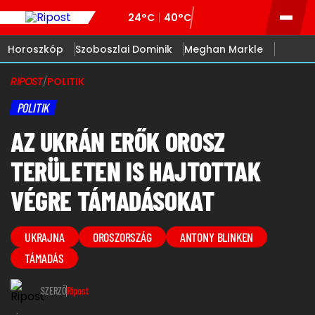
24°C
40°C
Horoszkóp
Szoboszlai Dominik
Meghan Markle
RIPOST
/
POLITIK
POLITIK
AZ UKRÁN ERŐK OROSZ
TERÜLETEN IS HAJTOTTAK
VÉGRE TÁMADÁSOKAT
UKRAJNA
OROSZORSZÁG
ANTONY BLINKEN
TÁMADÁS
SZERZŐ
Ripost