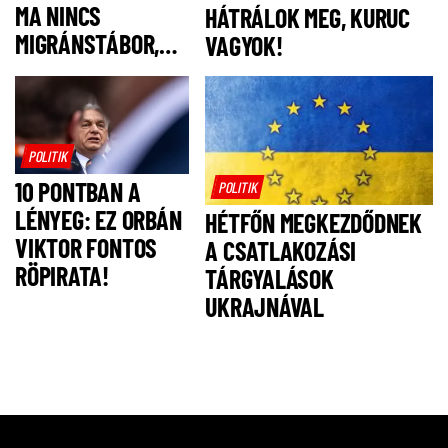
MA NINCS
HÁTRÁLOK MEG, KURUC
MIGRÁNSTÁBOR,
VAGYOK!
FELSZÓLÍTJUK
MAGYAR PÉTERT,
HOGY NE IS
LEGYEN!
POLITIK
10 PONTBAN A
POLITIK
LÉNYEG: EZ ORBÁN
HÉTFŐN MEGKEZDŐDNEK
VIKTOR FONTOS
A CSATLAKOZÁSI
RÖPIRATA!
TÁRGYALÁSOK
UKRAJNÁVAL