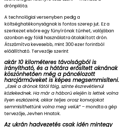
drónpilóta.
A technológiai versenyben pedig a
költséghatékonyságnak is fontos szerep jut. Ez a
szerkezet elsőre egy fűnyírónak tűnhet, valójában
azonban egy földi használatra átalakított drón.
Átszámítva kevesebb, mint 300 ezer forintból
előállítható. Tervezője szerint
akár 10 kilométeres távolságból is
irányítható, és a hátára erősített aknának
köszönhetően még a páncélozott
harcjárműveket is képes megsemmisíteni.
„Ezek a drónok fától fáig, szinte észrevétlenül
közlekednek. Ha már a háború elején is lettek volna
ilyen eszközeink, akkor teljes orosz konvojokat
semmisíthettünk volna meg velük
” – mondta a gép
tervezője, Jevhen Hnatok.
Az ukrán hadvezetés csak idén mintegy