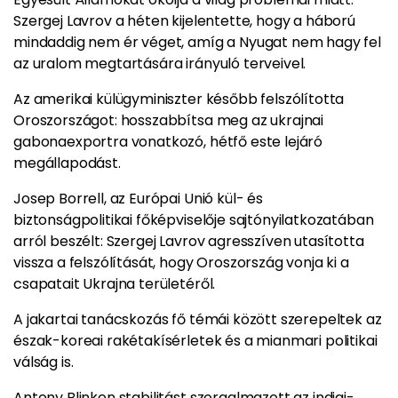
Szergej Lavrov a héten kijelentette, hogy a háború
mindaddig nem ér véget, amíg a Nyugat nem hagy fel
az uralom megtartására irányuló terveivel.
Az amerikai külügyminiszter később felszólította
Oroszországot: hosszabbítsa meg az ukrajnai
gabonaexportra vonatkozó, hétfő este lejáró
megállapodást.
Josep Borrell, az Európai Unió kül- és
biztonságpolitikai főképviselője sajtónyilatkozatában
arról beszélt: Szergej Lavrov agresszíven utasította
vissza a felszólítását, hogy Oroszország vonja ki a
csapatait Ukrajna területéről.
A jakartai tanácskozás fő témái között szerepeltek az
észak-koreai rakétakísérletek és a mianmari politikai
válság is.
Antony Blinken stabilitást szorgalmazott az indiai-