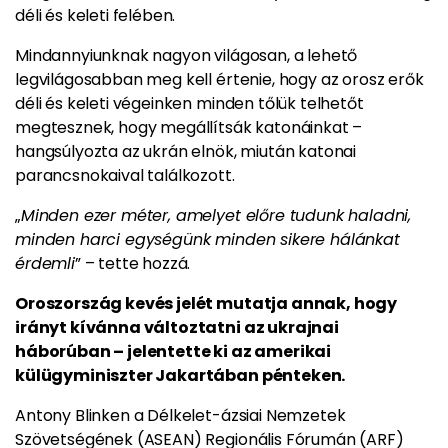
déli és keleti felében.
Mindannyiunknak nagyon világosan, a lehető
legvilágosabban meg kell értenie, hogy az orosz erők
déli és keleti végeinken minden tőlük telhetőt
megtesznek, hogy megállítsák katonáinkat –
hangsúlyozta az ukrán elnök, miután katonai
parancsnokaival találkozott.
„
Minden ezer méter, amelyet előre tudunk haladni,
minden harci egységünk minden sikere hálánkat
érdemli
” – tette hozzá.
Oroszország kevés jelét mutatja annak, hogy
irányt kívánna változtatni az ukrajnai
háborúban – jelentette ki az amerikai
külügyminiszter Jakartában pénteken.
Antony Blinken a Délkelet-ázsiai Nemzetek
Szövetségének (ASEAN) Regionális Fórumán (ARF)