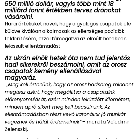
550 millió dollár, vagyis több mint 18
milliárd forint értékben tervez drónokat
vásárolni.
Harci értéküket növeli, hogy a gyalogos csapatok elé
küldve kiválóan alkalmasak az ellenséges pozíciók
felderítésére, ezzel támogatva az elmúlt hetekben
lelassult ellentámadást.
Az ukrán elnök hetek óta nem tud jelentős
hadi sikerekről beszámolni, amit az orosz
csapatok kemény ellenállásával
magyaráz.
„Meg kell értenünk, hogy az orosz hadsereg mindent
megtesz azért, hogy megállítsa a csapataink
előrenyomulását, ezért minden leküzdött kilométert,
minden apró sikert meg kell becsülnünk. Az
ellentámadásban részt vevő katonáink jó munkát
végeznek és hálát érdemelnek”
– mondta Volodimir
Zelenszkij.