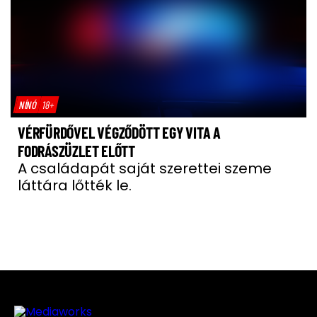
NÍNÓ
18+
VÉRFÜRDŐVEL VÉGZŐDÖTT EGY VITA A
FODRÁSZÜZLET ELŐTT
A családapát saját szerettei szeme
láttára lőtték le.