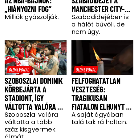
AZ NBA-BAJNOK:
SZABADIDEJÉT A
„HIÁNYOZNI FOG”
MANCHESTER CITY-
Milliók gyászolják.
SZTÁRJA
Szabadidejében is
a hálót bűvöli, de
nem úgy.
OLDALVONAL
OLDALVONAL
SZOBOSZLAI DOMINIK
FELFOGHATATLAN
KÖRBEJÁRTA A
VESZTESÉG:
STADIONT, ÍGY
TRAGIKUSAN
VÁLTOTTA VALÓRA A
FIATALON ELHUNYT A
GYEREKEK ÁLMÁT
Szoboszlai valóra
TEHETSÉGES FOCISTA
A saját ágyában
váltotta a több
találtak rá holtan.
száz kisgyermek
álmát.