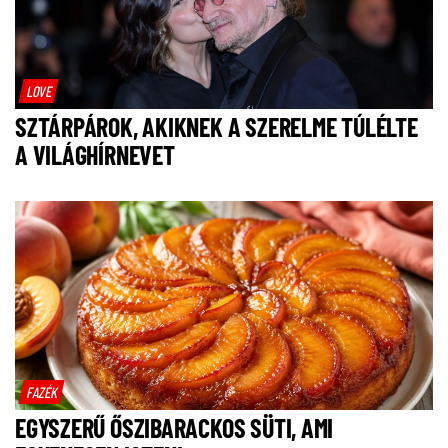
LOVE
SZTÁRPÁROK, AKIKNEK A SZERELME TÚLÉLTE
A VILÁGHÍRNEVET
FAZÉK
EGYSZERŰ ŐSZIBARACKOS SÜTI, AMI