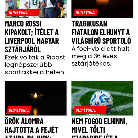
OLDALVONAL
OLDALVONAL
MARCO ROSSI
TRAGIKUSAN
KIPAKOLT; ÍTÉLET A
FIATALON ELHUNYT A
LIVERPOOL MAGYAR
VILÁGHÍRŰ SPORTOLÓ
SZTÁRJÁRÓL
A foci-vb alatt halt
meg a 36 éves
Ezek voltak a Ripost
sztárjátékos.
legnépszerűbb
sportcikkei a héten.
OLDALVONAL
OLDALVONAL
ÖRÖK ÁLOMRA
NEM FOGOD ELHINNI,
HAJTOTTA A FEJÉT
MIVEL TÖLTI