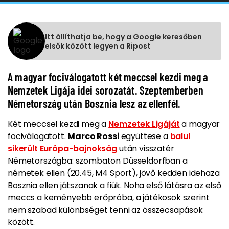
Itt állíthatja be, hogy a Google keresőben
elsők között legyen a Ripost
A magyar fociválogatott két meccsel kezdi meg a
Nemzetek Ligája idei sorozatát. Szeptemberben
Németország után Bosznia lesz az ellenfél.
Két meccsel kezdi meg a
Nemzetek Ligáját
a magyar
fociválogatott.
Marco Rossi
együttese a
balul
sikerült Európa-bajnokság
után visszatér
Németországba: szombaton Düsseldorfban a
németek ellen (20.45, M4 Sport), jövő kedden idehaza
Bosznia ellen játszanak a fiúk. Noha első látásra az első
meccs a keményebb erőpróba, a játékosok szerint
nem szabad különbséget tenni az összecsapások
között.