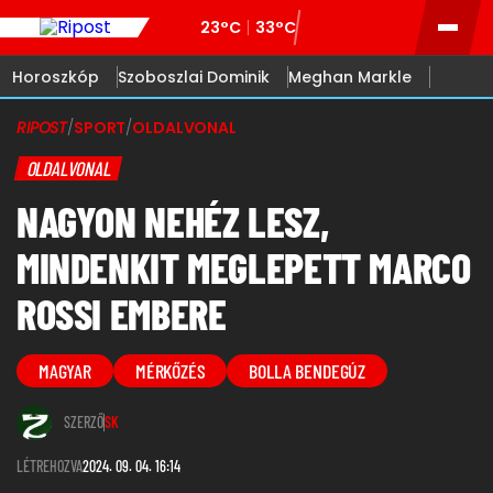
23°C
33°C
Horoszkóp
Szoboszlai Dominik
Meghan Markle
RIPOST
/
SPORT
/
OLDALVONAL
OLDALVONAL
NAGYON NEHÉZ LESZ,
MINDENKIT MEGLEPETT MARCO
ROSSI EMBERE
MAGYAR
MÉRKŐZÉS
BOLLA BENDEGÚZ
SZERZŐ
SK
LÉTREHOZVA
2024. 09. 04. 16:14