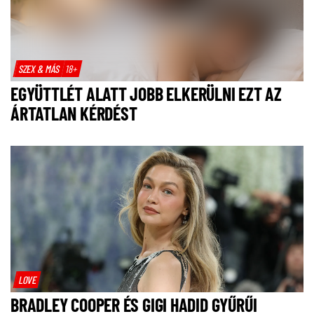
SZEX & MÁS
18+
EGYÜTTLÉT ALATT JOBB ELKERÜLNI EZT AZ
ÁRTATLAN KÉRDÉST
LOVE
BRADLEY COOPER ÉS GIGI HADID GYŰRŰI