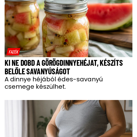
FAZÉK
KI NE DOBD A GÖRÖGDINNYEHÉJAT, KÉSZÍTS
BELŐLE SAVANYÚSÁGOT
A dinnye héjából édes-savanyú
csemege készülhet.