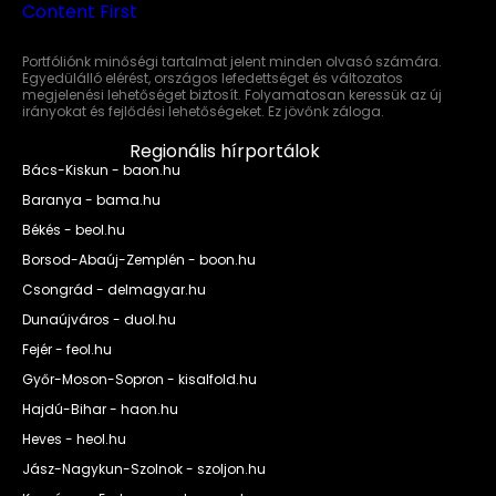
Portfóliónk minőségi tartalmat jelent minden olvasó számára.
Egyedülálló elérést, országos lefedettséget és változatos
megjelenési lehetőséget biztosít. Folyamatosan keressük az új
irányokat és fejlődési lehetőségeket. Ez jövőnk záloga.
Regionális hírportálok
Bács-Kiskun - baon.hu
Baranya - bama.hu
Békés - beol.hu
Borsod-Abaúj-Zemplén - boon.hu
Csongrád - delmagyar.hu
Dunaújváros - duol.hu
Fejér - feol.hu
Győr-Moson-Sopron - kisalfold.hu
Hajdú-Bihar - haon.hu
Heves - heol.hu
Jász-Nagykun-Szolnok - szoljon.hu