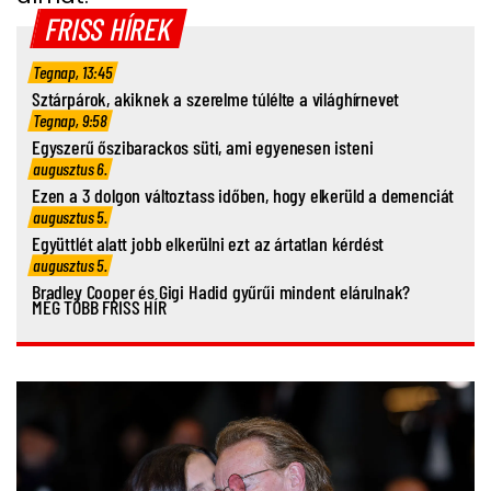
FRISS HÍREK
Tegnap, 13:45
Sztárpárok, akiknek a szerelme túlélte a világhírnevet
Tegnap, 9:58
Egyszerű őszibarackos süti, ami egyenesen isteni
augusztus 6.
Ezen a 3 dolgon változtass időben, hogy elkerüld a demenciát
augusztus 5.
Együttlét alatt jobb elkerülni ezt az ártatlan kérdést
augusztus 5.
Bradley Cooper és Gigi Hadid gyűrűi mindent elárulnak?
MÉG TÖBB FRISS HÍR