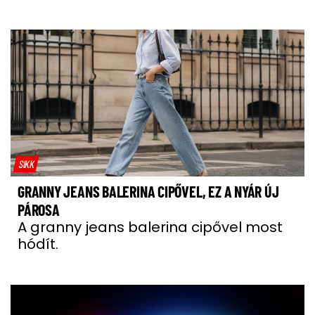
SIKK
GRANNY JEANS BALERINA CIPŐVEL, EZ A NYÁR ÚJ
PÁROSA
A granny jeans balerina cipővel most
hódít.