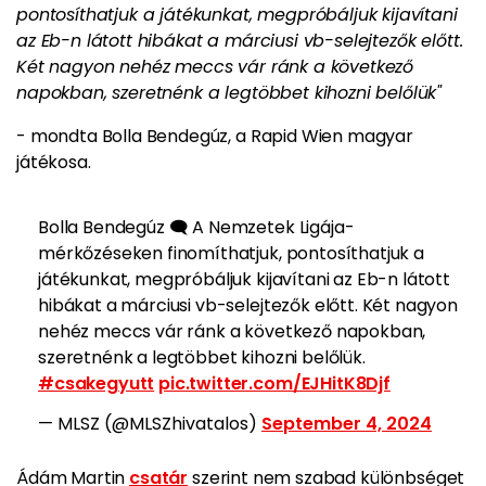
pontosíthatjuk a játékunkat, megpróbáljuk kijavítani
az Eb-n látott hibákat a márciusi vb-selejtezők előtt.
Két nagyon nehéz meccs vár ránk a következő
napokban, szeretnénk a legtöbbet kihozni belőlük"
- mondta Bolla Bendegúz, a Rapid Wien magyar
játékosa.
Bolla Bendegúz 🗨️ A Nemzetek Ligája-
mérkőzéseken finomíthatjuk, pontosíthatjuk a
játékunkat, megpróbáljuk kijavítani az Eb-n látott
hibákat a márciusi vb-selejtezők előtt. Két nagyon
nehéz meccs vár ránk a következő napokban,
szeretnénk a legtöbbet kihozni belőlük.
#csakegyutt
pic.twitter.com/EJHitK8Djf
— MLSZ (@MLSZhivatalos)
September 4, 2024
Ádám Martin
csatár
szerint nem szabad különbséget