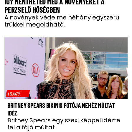
ÍGY MENTHETED MEG A NÖVÉNYEKET A
PERZSELŐ HŐSÉGBEN
A növények védelme néhány egyszerű
trükkel megoldható.
LELKIZŐ
BRITNEY SPEARS BIKINIS FOTÓJA NEHÉZ MÚLTAT
IDÉZ
Britney Spears egy szexi képpel idézte
fel a fájó múltat.