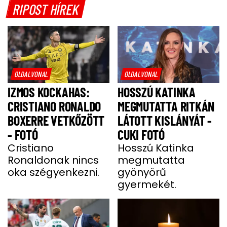
RIPOST HÍREK
OLDALVONAL
OLDALVONAL
IZMOS KOCKAHAS:
HOSSZÚ KATINKA
CRISTIANO RONALDO
MEGMUTATTA RITKÁN
BOXERRE VETKŐZÖTT
LÁTOTT KISLÁNYÁT -
- FOTÓ
CUKI FOTÓ
Cristiano
Hosszú Katinka
Ronaldonak nincs
megmutatta
oka szégyenkezni.
gyönyörű
gyermekét.