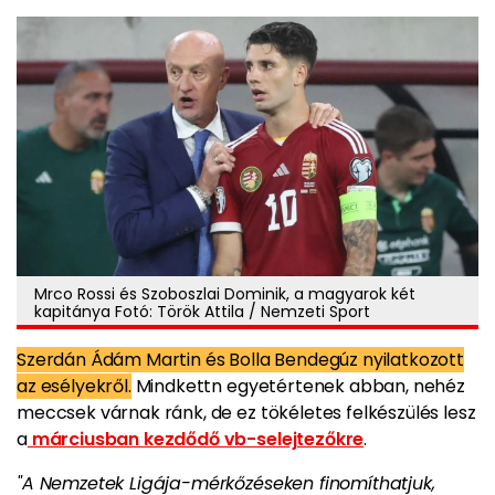
Mrco Rossi és Szoboszlai Dominik, a magyarok két
kapitánya Fotó: Török Attila / Nemzeti Sport
Szerdán Ádám Martin és Bolla Bendegúz nyilatkozott
az esélyekről.
Mindkettn egyetértenek abban, nehéz
meccsek várnak ránk, de ez tökéletes felkészülés lesz
a
márciusban kezdődő vb-selejtezőkre
.
"A Nemzetek Ligája-mérkőzéseken finomíthatjuk,