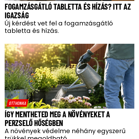
FOGAMZÁSGÁTLÓ TABLETTA ÉS HÍZÁS? ITT AZ
IGAZSÁG
Új kérdést vet fel a fogamzásgátló
tabletta és hízás.
OTTHONKA
ÍGY MENTHETED MEG A NÖVÉNYEKET A
PERZSELŐ HŐSÉGBEN
A növények védelme néhány egyszerű
trükkel megoldható.