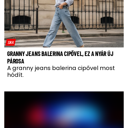
SIKK
GRANNY JEANS BALERINA CIPŐVEL, EZ A NYÁR ÚJ
PÁROSA
A granny jeans balerina cipővel most
hódít.