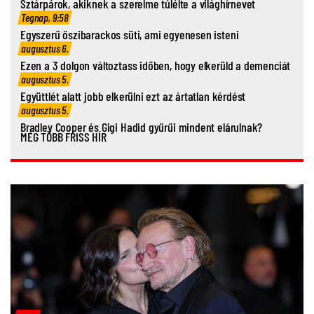
Sztárpárok, akiknek a szerelme túlélte a világhírnevet
Tegnap, 9:58
Egyszerű őszibarackos süti, ami egyenesen isteni
augusztus 6.
Ezen a 3 dolgon változtass időben, hogy elkerüld a demenciát
augusztus 5.
Együttlét alatt jobb elkerülni ezt az ártatlan kérdést
augusztus 5.
Bradley Cooper és Gigi Hadid gyűrűi mindent elárulnak?
MÉG TÖBB FRISS HÍR