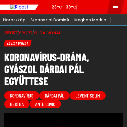
23°C
33°C
Horoszkóp
Szoboszlai Dominik
Meghan Markle
RIPOST
/
SPORT
/
OLDALVONAL
OLDALVONAL
KORONAVÍRUS-DRÁMA,
GYÁSZOL DÁRDAI PÁL
EGYÜTTESE
KORONAVÍRUS
DÁRDAI PÁL
LEVENT SELIM
HERTHA
ANTE COVIC