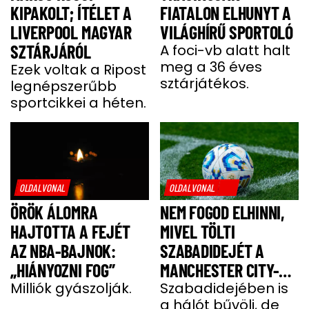
KIPAKOLT; ÍTÉLET A
FIATALON ELHUNYT A
LIVERPOOL MAGYAR
VILÁGHÍRŰ SPORTOLÓ
SZTÁRJÁRÓL
A foci-vb alatt halt
meg a 36 éves
Ezek voltak a Ripost
sztárjátékos.
legnépszerűbb
sportcikkei a héten.
OLDALVONAL
OLDALVONAL
ÖRÖK ÁLOMRA
NEM FOGOD ELHINNI,
HAJTOTTA A FEJÉT
MIVEL TÖLTI
AZ NBA-BAJNOK:
SZABADIDEJÉT A
„HIÁNYOZNI FOG”
MANCHESTER CITY-
Milliók gyászolják.
SZTÁRJA
Szabadidejében is
a hálót bűvöli, de