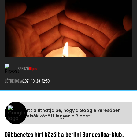
SZERZŐ
Ripost
LÉTREHOZVA
2021. 10. 28. 12:50
Itt állíthatja be, hogy a Google keresőben
elsők között legyen a Ripost
Döbbenetes hírt közölt a berlini Bundesliga-klub.