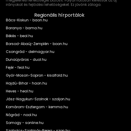
megjelenési lehetőséget biztosít. Folyamatosan keressük az új
irányokat és fejlődési lehetőségeket. Ez jövőnk záloga.
Regionális hírportálok
Bács-Kiskun - baon.hu
Baranya - bama.hu
Békés - beol.hu
Borsod-Abaúj-Zemplén - boon.hu
Csongrád - delmagyar.hu
Dunaújváros - duol.hu
Fejér - feol.hu
Győr-Moson-Sopron - kisalfold.hu
Hajdú-Bihar - haon.hu
Heves - heol.hu
Jász-Nagykun-Szolnok - szoljon.hu
Komárom-Esztergom - kemma.hu
Nógrád - nool.hu
Somogy - sonline.hu
Szabolcs-Szatmár-Bereg - szon.hu