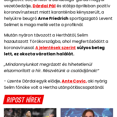
vezetőedzője,
Dárdai Pál
és stábja áprilisban pozitív
koronavírusteszt miatt karanténba kényszerült, a
helyükre beugró
Arne Friedrich
sportigazgató
Levent
Selimet is maga mellé vette a profiknál.
Miután nyáron távozott a Herthától, Selim
hazautazott Törökországba, ahol megfertőződött a
koronavírussal.
A jelentések szerint
súlyos beteg
lett, ez okozta váratlan halálát.
„Mindannyiunkat megrázott és hihetetlenül
elszomorított a hír. Részvétünk a családjának!”
- üzente Dárdai egyik elődje,
Ante Covic,
aki nyárig
Selim főnöke volt a Hertha utánpótláscsapatánál.
RIPOST HÍREK