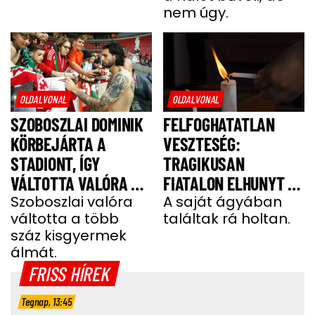
nem úgy.
OLDALVONAL
OLDALVONAL
SZOBOSZLAI DOMINIK
FELFOGHATATLAN
KÖRBEJÁRTA A
VESZTESÉG:
STADIONT, ÍGY
TRAGIKUSAN
VÁLTOTTA VALÓRA A
FIATALON ELHUNYT A
GYEREKEK ÁLMÁT
Szoboszlai valóra
TEHETSÉGES FOCISTA
A saját ágyában
váltotta a több
találtak rá holtan.
száz kisgyermek
álmát.
FRISS HÍREK
Tegnap, 13:45