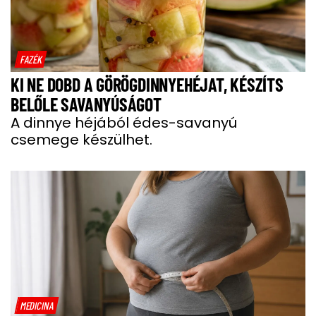
FAZÉK
KI NE DOBD A GÖRÖGDINNYEHÉJAT, KÉSZÍTS
BELŐLE SAVANYÚSÁGOT
A dinnye héjából édes-savanyú
csemege készülhet.
MEDICINA