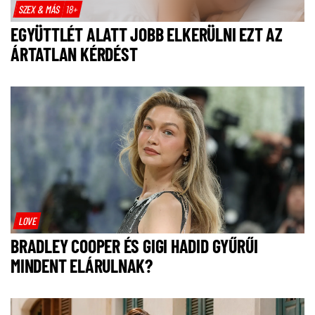
SZEX & MÁS
18+
EGYÜTTLÉT ALATT JOBB ELKERÜLNI EZT AZ
ÁRTATLAN KÉRDÉST
LOVE
BRADLEY COOPER ÉS GIGI HADID GYŰRŰI
MINDENT ELÁRULNAK?