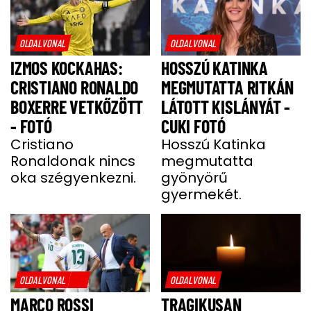
OLDALVONAL
OLDALVONAL
IZMOS KOCKAHAS:
HOSSZÚ KATINKA
CRISTIANO RONALDO
MEGMUTATTA RITKÁN
BOXERRE VETKŐZÖTT
LÁTOTT KISLÁNYÁT -
- FOTÓ
CUKI FOTÓ
Cristiano
Hosszú Katinka
Ronaldonak nincs
megmutatta
oka szégyenkezni.
gyönyörű
gyermekét.
OLDALVONAL
OLDALVONAL
MARCO ROSSI
TRAGIKUSAN