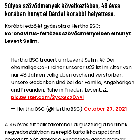
Súlyos szövődmények következtében, 48 éves
korában hunyt el Dárdai korábbi helyettese.
Korábbi edzőjét gyászolja a Hertha BSC:
koronavírus-fertőzés szövődményeiben elhunyt
Levent Selim.
Hertha BSC trauert um Levent Selim. 😢 Der
ehemalige Co-Trainer unserer U23 ist im Alter von
nur 48 Jahren völlig überraschend verstorben.
Unsere Gedanken sind bei der Familie, Angehörigen
und Freunden. Ruhe in Frieden, Levent. 🙏
pic.twitter.com/3yCGZX0AYi
— Hertha BSC (@HerthaBSC)
October 27, 2021
A 48 éves futballszakember augusztusig a berliniek
negyedosztályban szereplő tartalékcsapatánál
dolgozott. Sőt, amikor a Bundesliga-gárda magyar