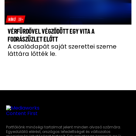
NÍNÓ
18+
VÉRFÜRDŐVEL VÉGZŐDÖTT EGY VITA A
FODRÁSZÜZLET ELŐTT
A családapát saját szerettei szeme
láttára lőtték le.
Portfóliónk minőségi tartalmat jelent minden olvasó számára.
Egyedülálló elérést, országos lefedettséget és változatos