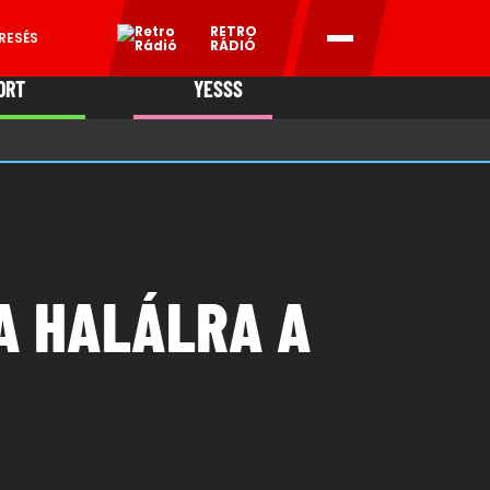
RETRO
RESÉS
RÁDIÓ
ORT
YESSS
MANI
A HALÁLRA A