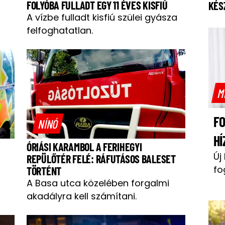
FOLYÓBA FULLADT EGY 11 ÉVES KISFIÚ
KÉS
A vízbe fulladt kisfiú szülei gyásza
felfoghatatlan.
M
F
NÍNÓ
HÍ
ÓRIÁSI KARAMBOL A FERIHEGYI
Új
REPÜLŐTÉR FELÉ: RÁFUTÁSOS BALESET
fo
TÖRTÉNT
A Basa utca közelében forgalmi
akadályra kell számítani.