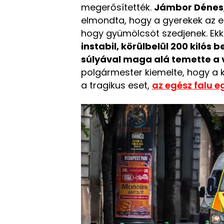
megerősítették.
Jámbor Dénes
elmondta, hogy a gyerekek az egy
hogy gyümölcsöt szedjenek. Ekk
instabil, körülbelül 200 kilós
súlyával maga alá temette a v
polgármester kiemelte, hogy a
a tragikus eset,
az egész falu 