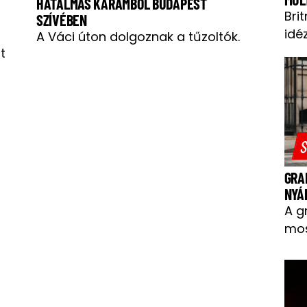
HATALMAS KARAMBOL BUDAPEST
Bri
SZÍVÉBEN
idéz
A Váci úton dolgoznak a tűzoltók.
t
S
GRA
NYÁ
A g
mos