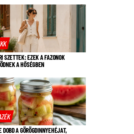
IKK
RI SZETTEK: EZEK A FAZONOK
ÖDNEK A HŐSÉGBEN
AZÉK
NE DOBD A GÖRÖGDINNYEHÉJAT,