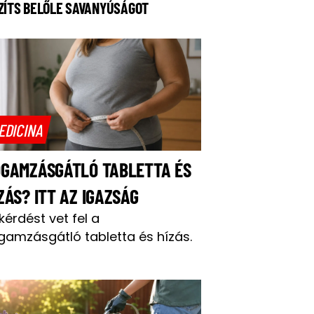
ZÍTS BELŐLE SAVANYÚSÁGOT
EDICINA
OGAMZÁSGÁTLÓ TABLETTA ÉS
ZÁS? ITT AZ IGAZSÁG
 kérdést vet fel a
gamzásgátló tabletta és hízás.