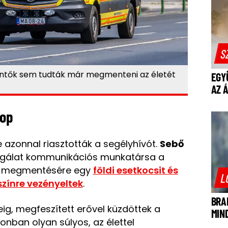
S
mentők sem tudták már megmenteni az életét
EGY
AZ 
lop
 azonnal riasztották a segélyhívót.
Sebő
lgálat kommunikációs munkatársa a
ny megmentésére egy
földi esetkocsit és
L
színre vezényeltek
.
BRA
ig, megfeszített erővel küzdöttek a
MIN
zonban olyan súlyos, az élettel