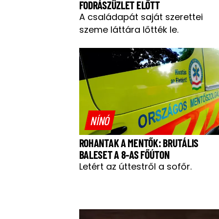
FODRÁSZÜZLET ELŐTT
A családapát saját szerettei
szeme láttára lőtték le.
NÍNÓ
ROHANTAK A MENTŐK: BRUTÁLIS
BALESET A 8-AS FŐÚTON
Letért az úttestről a sofőr.