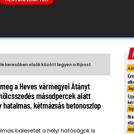
gle keresőben elsők között legyen a Ripost
4 ó
Eze
elk
a meg a Heves vármegyei Átányt
Teg
mölcsszedés másodpercek alatt
Egy
kér
gy hatalmas, kétmázsás betonoszlop
Teg
Bra
elá
aug
lmas balesetet a helyi hatóságok is