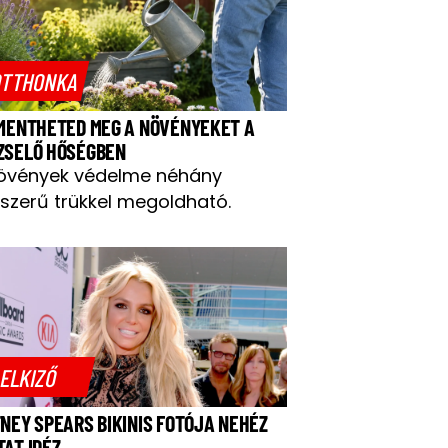
TTHONKA
 MENTHETED MEG A NÖVÉNYEKET A
ZSELŐ HŐSÉGBEN
övények védelme néhány
szerű trükkel megoldható.
ELKIZŐ
TNEY SPEARS BIKINIS FOTÓJA NEHÉZ
TAT IDÉZ