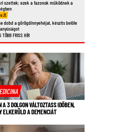
ri szettek: ezek a fazonok működnek a
ségben
us 31.
ne dobd a görögdinnyehéjat, készíts belőle
vanyúságot
 TÖBB FRISS HÍR
EDICINA
N A 3 DOLGON VÁLTOZTASS IDŐBEN,
Y ELKERÜLD A DEMENCIÁT