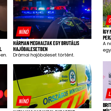
O
NÍNÓ
ÍGY
PER
HÁRMAN MEGHALTAK EGY BRUTÁLIS
A n
L
HAJÓBALESETBEN
egy
en.
Drámai hajóbaleset történt.
L
NÍNÓ
BRI
MÚL