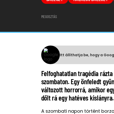
MEGOSZTÁS
Itt állíthatja be, hogy a Goo
Felfoghatatlan tragédia rázt
szombaton. Egy önfeledt gyü
változott horrorrá, amikor e
dőlt rá egy hatéves kislányra.
A szombati napon történt borza