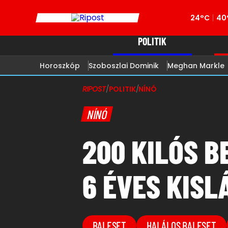
24°C
40
POLITIK
Horoszkóp
Szoboszlai Dominik
Meghan Markle
RIPOST
/
POLITIK
/
NÍNÓ
NÍNÓ
200 KILÓS 
6 ÉVES KIS
BALESET
HALÁLOS BALESET