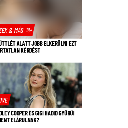
ZEX & MÁS
18+
ÜTTLÉT ALATT JOBB ELKERÜLNI EZT
ÁRTATLAN KÉRDÉST
OVE
DLEY COOPER ÉS GIGI HADID GYŰRŰI
DENT ELÁRULNAK?