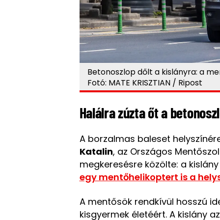
Betonoszlop dőlt a kislányra: a 
Fotó: MATE KRISZTIAN / Ripost
Halálra zúzta őt a betonosz
A borzalmas baleset helyszínére
Katalin
, az Országos Mentőszo
megkeresésre közölte: a kislá
egy mentőhelikoptert is a hely
A mentősök rendkívül hosszú ide
kisgyermek életéért. A kislány a