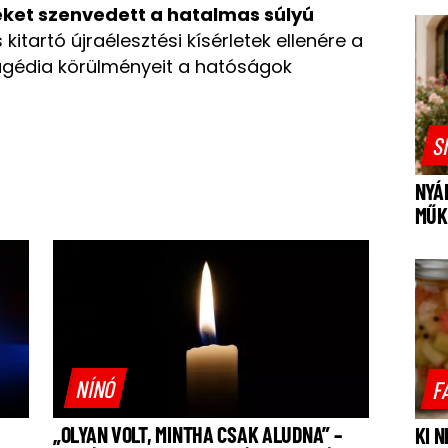
eket szenvedett a hatalmas súlyú
kitartó újraélesztési kísérletek ellenére a
tragédia körülményeit a hatóságok
S
NYÁ
MŰK
NÍNÓ
F
„OLYAN VOLT, MINTHA CSAK ALUDNA” –
KI 