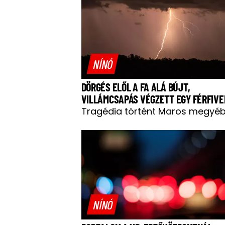
NÍNÓ
DÖRGÉS ELŐL A FA ALÁ BÚJT,
VILLÁMCSAPÁS VÉGZETT EGY FÉRFIVE
Tragédia történt Maros megyéb
NÍNÓ