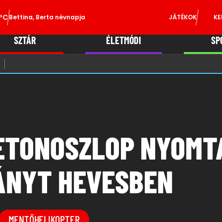
°C
Bettina, Berta névnapja
JÁTÉKOK
KE
SZTÁR
ÉLETMÓDI
SP
BETONOSZLOP NYOMT
LÁNYT HEVESBEN
MENTŐHELIKOPTER