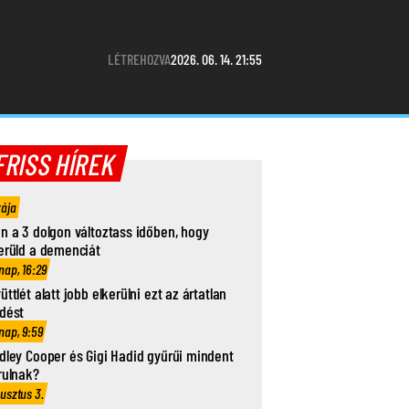
LÉTREHOZVA
2026. 06. 14. 21:55
FRISS HÍREK
rája
n a 3 dolgon változtass időben, hogy
erüld a demenciát
nap, 16:29
üttlét alatt jobb elkerülni ezt az ártatlan
dést
nap, 9:59
dley Cooper és Gigi Hadid gyűrűi mindent
rulnak?
usztus 3.