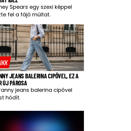
tney Spears egy szexi képpel
te fel a fájó múltat.
IKK
NNY JEANS BALERINA CIPŐVEL, EZ A
R ÚJ PÁROSA
ranny jeans balerina cipővel
t hódít.