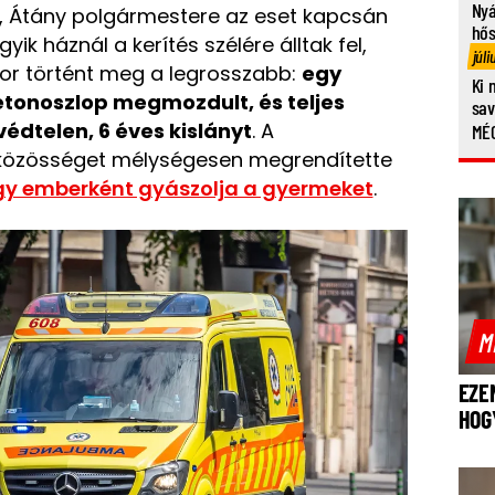
Nyá
, Átány polgármestere az eset kapcsán
hő
ik háznál a kerítés szélére álltak fel,
júli
or történt meg a legrosszabb:
egy
Ki 
 betonoszlop megmozdult, és teljes
sa
édtelen, 6 éves kislányt
. A
MÉG
 közösséget mélységesen megrendítette
egy emberként gyászolja a gyermeket
.
M
EZE
HOG