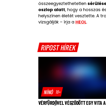
összeegyeztethetetlen
sérülés
oszlop alatt
, hogy a hosszas és 
helyszínen életét vesztette. A 
vizsgálják – írja a
HEOL
.
RIPOST HÍREK
NÍNÓ
18+
VÉRFÜRDŐVEL VÉGZŐDÖTT EGY VITA A