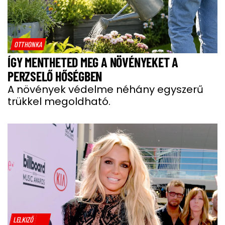
OTTHONKA
ÍGY MENTHETED MEG A NÖVÉNYEKET A
PERZSELŐ HŐSÉGBEN
A növények védelme néhány egyszerű
trükkel megoldható.
LELKIZŐ