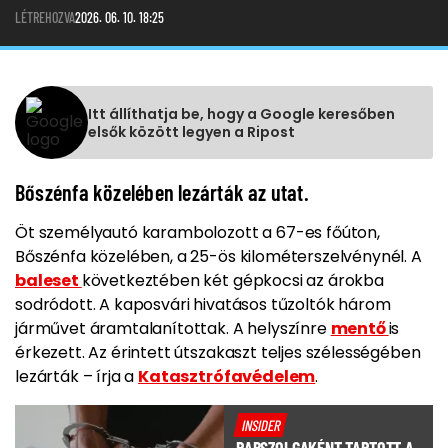
LÉTREHOZVA
2026. 06. 10. 18:25
Itt állíthatja be, hogy a Google keresőben
elsők között legyen a Ripost
Bőszénfa közelében lezárták az utat.
Öt személyautó karambolozott a 67-es főúton,
Bőszénfa közelében, a 25-ös kilométerszelvénynél. A
baleset
következtében két gépkocsi az árokba
sodródott. A kaposvári hivatásos tűzoltók három
járművet áramtalanítottak. A helyszínre
mentő
is
érkezett. Az érintett útszakaszt teljes szélességében
lezárták – írja a
Katasztrófavédelem
.
INSIDER