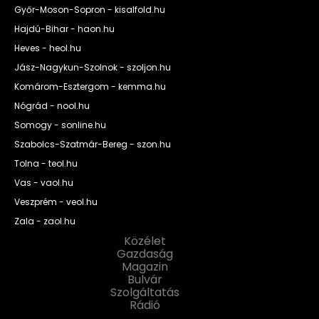
Győr-Moson-Sopron - kisalfold.hu
Hajdú-Bihar - haon.hu
Heves - heol.hu
Jász-Nagykun-Szolnok - szoljon.hu
Komárom-Esztergom - kemma.hu
Nógrád - nool.hu
Somogy - sonline.hu
Szabolcs-Szatmár-Bereg - szon.hu
Tolna - teol.hu
Vas - vaol.hu
Veszprém - veol.hu
Zala - zaol.hu
Közélet
Gazdaság
Magazin
Bulvár
Szolgáltatás
Rádió