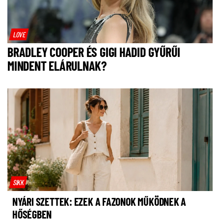
LOVE
BRADLEY COOPER ÉS GIGI HADID GYŰRŰI
MINDENT ELÁRULNAK?
SIKK
NYÁRI SZETTEK: EZEK A FAZONOK MŰKÖDNEK A
HŐSÉGBEN