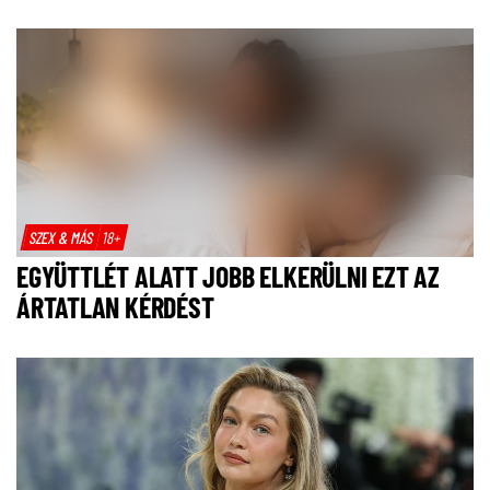
SZEX & MÁS
18+
EGYÜTTLÉT ALATT JOBB ELKERÜLNI EZT AZ
ÁRTATLAN KÉRDÉST