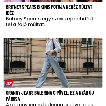
BRITNEY SPEARS BIKINIS FOTÓJA NEHÉZ MÚLTAT
IDÉZ
Britney Spears egy szexi képpel idézte
fel a fájó múltat.
SIKK
GRANNY JEANS BALERINA CIPŐVEL, EZ A NYÁR ÚJ
PÁROSA
A granny jeans balerina cipővel most