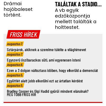
Drámai
TALÁLTAK A STADION
hajóbaleset
MELLETTI
A vb egyik
történt.
edzőközpontja
PARKOLÓBAN
mellett találták a
holttestet.
FRISS HÍREK
augusztus 7.
Sztárpárok, akiknek a szerelme túlélte a világhírnevet
augusztus 7.
Egyszerű őszibarackos süti, ami egyenesen isteni
augusztus 6.
Ezen a 3 dolgon változtass időben, hogy elkerüld a demenciát
augusztus 5.
Együttlét alatt jobb elkerülni ezt az ártatlan kérdést
augusztus 5.
Bradley Cooper és Gigi Hadid gyűrűi mindent elárulnak?
MÉG TÖBB FRISS HÍR