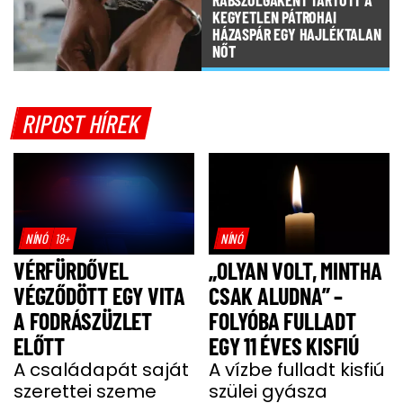
RABSZOLGAKÉNT TARTOTT A
KEGYETLEN PÁTROHAI
HÁZASPÁR EGY HAJLÉKTALAN
NŐT
RIPOST HÍREK
NÍNÓ
18+
NÍNÓ
VÉRFÜRDŐVEL
„OLYAN VOLT, MINTHA
VÉGZŐDÖTT EGY VITA
CSAK ALUDNA” –
A FODRÁSZÜZLET
FOLYÓBA FULLADT
ELŐTT
EGY 11 ÉVES KISFIÚ
A családapát saját
A vízbe fulladt kisfiú
szerettei szeme
szülei gyásza