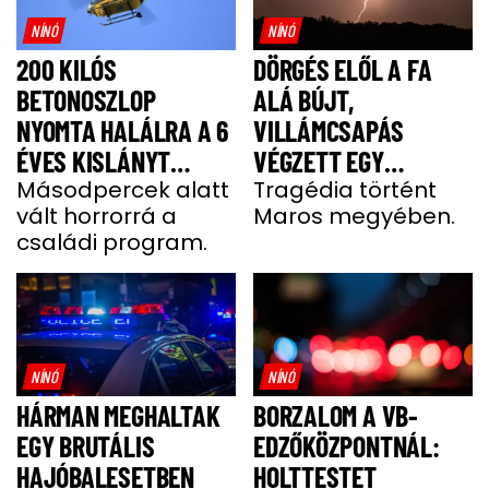
NÍNÓ
NÍNÓ
200 KILÓS
DÖRGÉS ELŐL A FA
BETONOSZLOP
ALÁ BÚJT,
NYOMTA HALÁLRA A 6
VILLÁMCSAPÁS
ÉVES KISLÁNYT
VÉGZETT EGY
HEVESBEN
Másodpercek alatt
FÉRFIVEL
Tragédia történt
vált horrorrá a
Maros megyében.
családi program.
NÍNÓ
NÍNÓ
HÁRMAN MEGHALTAK
BORZALOM A VB-
EGY BRUTÁLIS
EDZŐKÖZPONTNÁL:
HAJÓBALESETBEN
HOLTTESTET