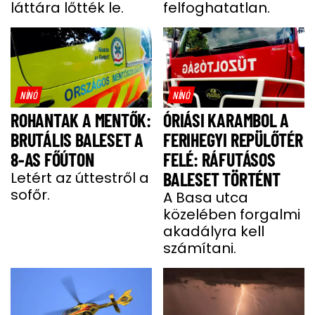
láttára lőtték le.
felfoghatatlan.
NÍNÓ
NÍNÓ
ROHANTAK A MENTŐK:
ÓRIÁSI KARAMBOL A
BRUTÁLIS BALESET A
FERIHEGYI REPÜLŐTÉR
8-AS FŐÚTON
FELÉ: RÁFUTÁSOS
Letért az úttestről a
BALESET TÖRTÉNT
sofőr.
A Basa utca
közelében forgalmi
akadályra kell
számítani.