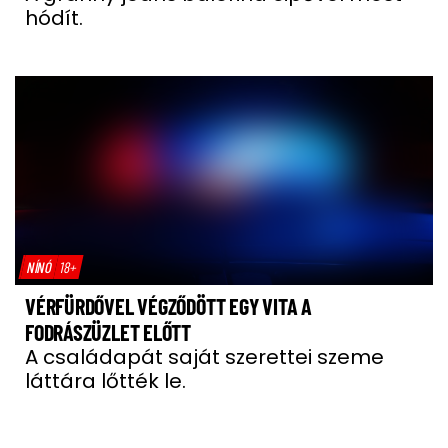
hódít.
NÍNÓ
18+
VÉRFÜRDŐVEL VÉGZŐDÖTT EGY VITA A
FODRÁSZÜZLET ELŐTT
A családapát saját szerettei szeme
láttára lőtték le.