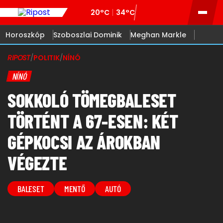
20°C
34°C
Horoszkóp
Szoboszlai Dominik
Meghan Markle
RIPOST
/
POLITIK
/
NÍNÓ
NÍNÓ
SOKKOLÓ TÖMEGBALESET
TÖRTÉNT A 67-ESEN: KÉT
GÉPKOCSI AZ ÁROKBAN
VÉGEZTE
BALESET
MENTŐ
AUTÓ