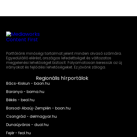
Portfóliónk minőségi tartalmat jelent minden olvasó számára.
Egyedülálló elérést, országos lefedettséget és változatos
megjelenési lehetőséget biztosít. Folyamatosan keressük az új
irányokat és fejlődési lehetőségeket. Ez jövőnk záloga.
Regionális hírportálok
Bács-Kiskun - baon.hu
Baranya - bama.hu
Békés - beol.hu
Borsod-Abaúj-Zemplén - boon.hu
Csongrád - delmagyar.hu
Dunaújváros - duol.hu
Fejér - feol.hu