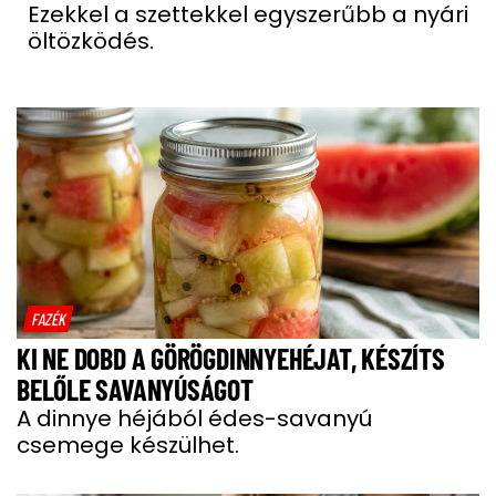
Ezekkel a szettekkel egyszerűbb a nyári
öltözködés.
FAZÉK
KI NE DOBD A GÖRÖGDINNYEHÉJAT, KÉSZÍTS
BELŐLE SAVANYÚSÁGOT
A dinnye héjából édes-savanyú
csemege készülhet.