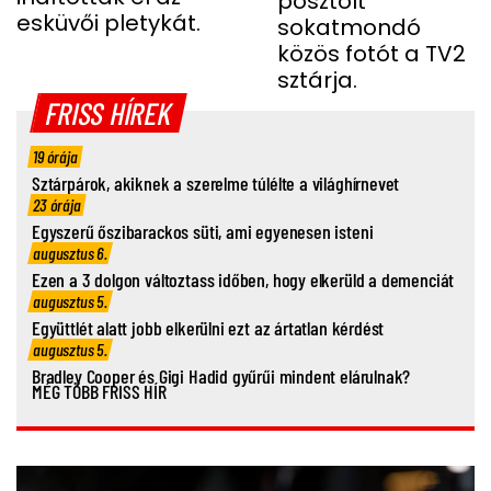
posztolt
esküvői pletykát.
sokatmondó
közös fotót a TV2
sztárja.
FRISS HÍREK
19 órája
Sztárpárok, akiknek a szerelme túlélte a világhírnevet
23 órája
Egyszerű őszibarackos süti, ami egyenesen isteni
augusztus 6.
Ezen a 3 dolgon változtass időben, hogy elkerüld a demenciát
augusztus 5.
Együttlét alatt jobb elkerülni ezt az ártatlan kérdést
augusztus 5.
Bradley Cooper és Gigi Hadid gyűrűi mindent elárulnak?
MÉG TÖBB FRISS HÍR