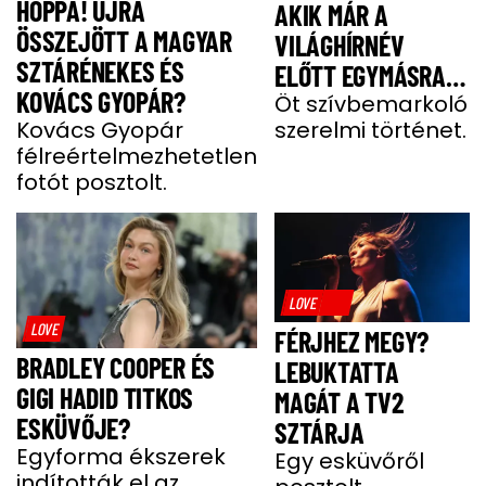
HOPPÁ! ÚJRA
AKIK MÁR A
ÖSSZEJÖTT A MAGYAR
VILÁGHÍRNÉV
SZTÁRÉNEKES ÉS
ELŐTT EGYMÁSRA
KOVÁCS GYOPÁR?
TALÁLTAK
Öt szívbemarkoló
Kovács Gyopár
szerelmi történet.
félreértelmezhetetlen
fotót posztolt.
LOVE
LOVE
FÉRJHEZ MEGY?
BRADLEY COOPER ÉS
LEBUKTATTA
GIGI HADID TITKOS
MAGÁT A TV2
ESKÜVŐJE?
SZTÁRJA
Egyforma ékszerek
Egy esküvőről
indították el az