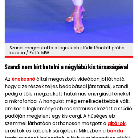
Szandi megmutatta a legcukibb stúdiófőnökét próba
közben / Fotó: MW
Szandi nem bírt betelni a négylábú kis társaságával
Az
énekesnő
által megosztott videóban jól látható,
hogy a zenészek teljes bedobással játszanak, Szandi
pedig a tőle megszokott hatalmas energiával énekel
a mikrofonba. A hangulat még emelkedettebbé vált,
amikor a legkeményebb rockritmusok között a stúdió
padlóján megjelent egy kis corgi. A hűséges eb
szemmel láthatóan otthonosan mozgott a
gitárok
,
erősítők és kábelek sűrűjében. Miközben a
banda