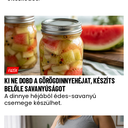
FAZÉK
KI NE DOBD A GÖRÖGDINNYEHÉJAT, KÉSZÍTS
BELŐLE SAVANYÚSÁGOT
A dinnye héjából édes-savanyú
csemege készülhet.