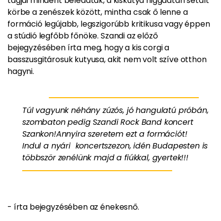
tagjai mindent beleadtak, a kiskutya higgadtan sétált
körbe a zenészek között, mintha csak ő lenne a
formáció legújabb, legszigorúbb kritikusa vagy éppen
a stúdió legfőbb főnöke. Szandi az előző
bejegyzésében írta meg, hogy a kis corgi a
basszusgitárosuk kutyusa, akit nem volt szíve otthon
hagyni.
Túl vagyunk néhány zúzós, jó hangulatú próbán,
szombaton pedig Szandi Rock Band koncert
Szankon!Annyira szeretem ezt a formációt!
Indul a nyári koncertszezon, idén Budapesten is
többször zenélünk majd a fiúkkal, gyertek!!!
- írta bejegyzésében az énekesnő.