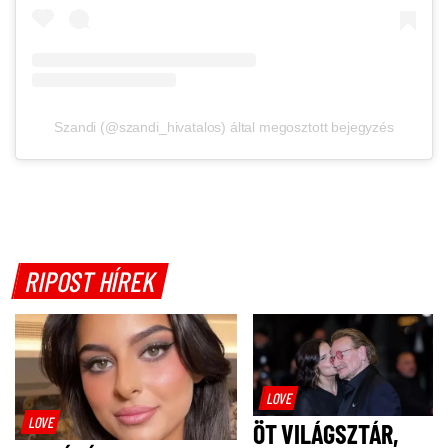
Szandi (@szandi_hivatalos) által megosztott bejegyzés
RIPOST HÍREK
LOVE
LOVE
ÖT VILÁGSZTÁR,