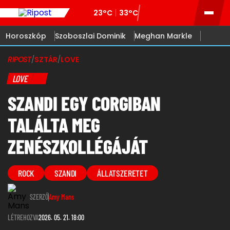
23°C
33°C
Horoszkóp
Szoboszlai Dominik
Meghan Markle
RIPOST
/
SZTÁR
/
LOVE
LOVE
SZANDI EGY CORGIBAN
TALÁLTA MEG
ZENÉSZKOLLÉGÁJÁT
ROCK
SZANDI
ÁLLATSZERETET
SZERZŐ
Amy Mans
LÉTREHOZVA
2026. 05. 21. 18:00