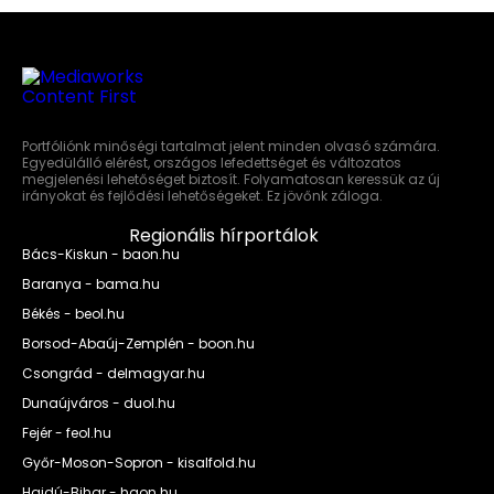
Portfóliónk minőségi tartalmat jelent minden olvasó számára.
Egyedülálló elérést, országos lefedettséget és változatos
megjelenési lehetőséget biztosít. Folyamatosan keressük az új
irányokat és fejlődési lehetőségeket. Ez jövőnk záloga.
Regionális hírportálok
Bács-Kiskun - baon.hu
Baranya - bama.hu
Békés - beol.hu
Borsod-Abaúj-Zemplén - boon.hu
Csongrád - delmagyar.hu
Dunaújváros - duol.hu
Fejér - feol.hu
Győr-Moson-Sopron - kisalfold.hu
Hajdú-Bihar - haon.hu