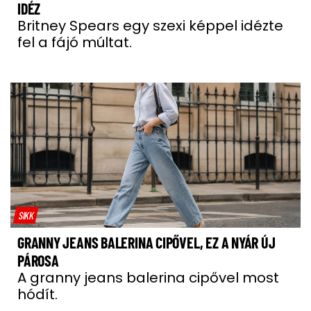
IDÉZ
Britney Spears egy szexi képpel idézte
fel a fájó múltat.
SIKK
GRANNY JEANS BALERINA CIPŐVEL, EZ A NYÁR ÚJ
PÁROSA
A granny jeans balerina cipővel most
hódít.