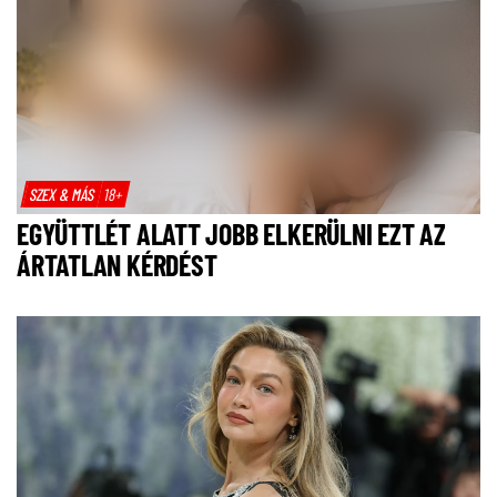
SZEX & MÁS
18+
EGYÜTTLÉT ALATT JOBB ELKERÜLNI EZT AZ
ÁRTATLAN KÉRDÉST