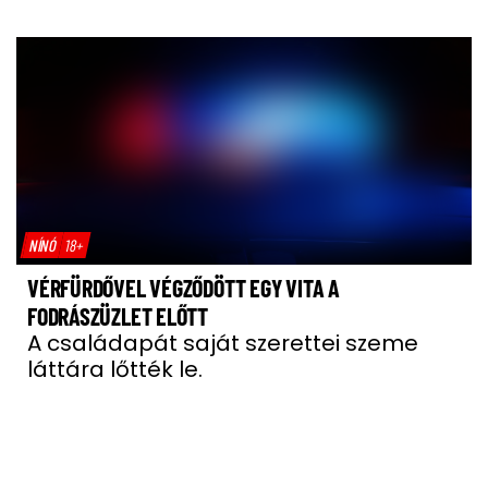
NÍNÓ
18+
VÉRFÜRDŐVEL VÉGZŐDÖTT EGY VITA A
FODRÁSZÜZLET ELŐTT
A családapát saját szerettei szeme
láttára lőtték le.