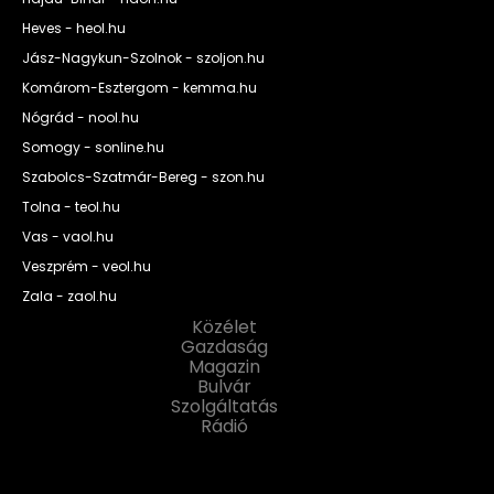
Heves - heol.hu
Jász-Nagykun-Szolnok - szoljon.hu
Komárom-Esztergom - kemma.hu
Nógrád - nool.hu
Somogy - sonline.hu
Szabolcs-Szatmár-Bereg - szon.hu
Tolna - teol.hu
Vas - vaol.hu
Veszprém - veol.hu
Zala - zaol.hu
Közélet
Gazdaság
Magazin
Bulvár
Szolgáltatás
Rádió