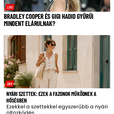
LOVE
BRADLEY COOPER ÉS GIGI HADID GYŰRŰI
MINDENT ELÁRULNAK?
SIKK
NYÁRI SZETTEK: EZEK A FAZONOK MŰKÖDNEK A
HŐSÉGBEN
Ezekkel a szettekkel egyszerűbb a nyári
öltözködés.