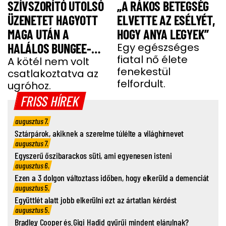
SZÍVSZORÍTÓ UTOLSÓ
„A RÁKOS BETEGSÉG
ÜZENETET HAGYOTT
ELVETTE AZ ESÉLYÉT,
MAGA UTÁN A
HOGY ANYA LEGYEK”
HALÁLOS BUNGEE-
Egy egészséges
fiatal nő élete
UGRÁS ELŐTT A
A kötél nem volt
fenekestül
csatlakoztatva az
FIATAL NŐ
felfordult.
ugróhoz.
FRISS HÍREK
augusztus 7.
Sztárpárok, akiknek a szerelme túlélte a világhírnevet
augusztus 7.
Egyszerű őszibarackos süti, ami egyenesen isteni
augusztus 6.
Ezen a 3 dolgon változtass időben, hogy elkerüld a demenciát
augusztus 5.
Együttlét alatt jobb elkerülni ezt az ártatlan kérdést
augusztus 5.
Bradley Cooper és Gigi Hadid gyűrűi mindent elárulnak?