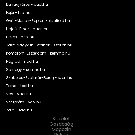
Dunaújváros - duol.hu
Fejér - feol.hu
Győr-Moson-Sopron - kisalfold.hu
Hajdú-Bihar - haon.hu
Heves - heol.hu
Jász-Nagykun-Szolnok - szoljon.hu
Komárom-Esztergom - kemma.hu
Nógrád - nool.hu
Somogy - sonline.hu
Szabolcs-Szatmár-Bereg - szon.hu
Tolna - teol.hu
Vas - vaol.hu
Veszprém - veol.hu
Zala - zaol.hu
Közélet
Gazdaság
Magazin
Bulvár