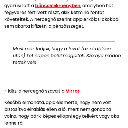
gyanúsított a
bűncselekményben
, amelyben hat
fegyveres férfi vett részt, akik kétmillió fontot
követeltek. A hercegnő szerint apja erkölcsi okokból
sem akarta kifizetni a pénzösszeget.
Most már tudjuk, hogy a lovat (az elrablása
után) két napon belül megölték. Szörnyű módon
tettek vele
- idézi a hercegnő szavait a
Mirror.
Később elmondta, apja elismerte, hogy nem volt
biztosítva elrablás ellen a ló, mert nem gondolta
volna, hogy bárki képes ellopni egy telivért vagy oka
lenne rá.