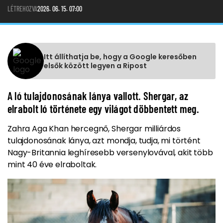
LÉTREHOZVA
2026. 06. 15. 07:00
Itt állíthatja be, hogy a Google keresőben
elsők között legyen a Ripost
A ló tulajdonosának lánya vallott. Shergar, az
elrabolt ló története egy világot döbbentett meg.
Zahra Aga Khan hercegnő, Shergar milliárdos
tulajdonosának lánya, azt mondja, tudja, mi történt
Nagy-Britannia leghíresebb versenylovával, akit több
mint 40 éve elraboltak.