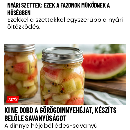
NYÁRI SZETTEK: EZEK A FAZONOK MŰKÖDNEK A
HŐSÉGBEN
Ezekkel a szettekkel egyszerűbb a nyári
öltözködés.
FAZÉK
KI NE DOBD A GÖRÖGDINNYEHÉJAT, KÉSZÍTS
BELŐLE SAVANYÚSÁGOT
A dinnye héjából édes-savanyú