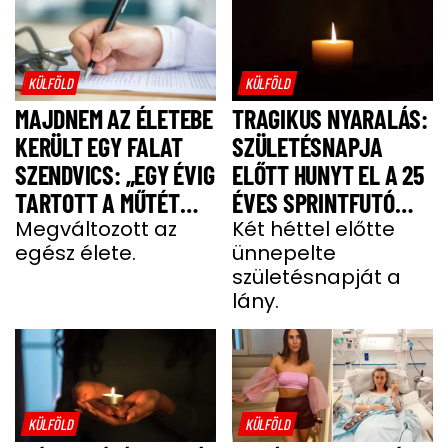
KÜLFÖLD
KÜLFÖLD
MAJDNEM AZ ÉLETEBE
TRAGIKUS NYARALÁS:
KERÜLT EGY FALAT
SZÜLETÉSNAPJA
SZENDVICS: „EGY ÉVIG
ELŐTT HUNYT EL A 25
TARTOTT A MŰTÉT
ÉVES SPRINTFUTÓ
UTÁNI FELÉPÜLÉS”
Megváltozott az
LÁNY
Két héttel előtte
egész élete.
ünnepelte
születésnapját a
lány.
KÜLFÖLD
KÜLFÖLD