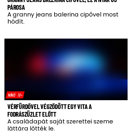
PÁROSA
A granny jeans balerina cipővel most
hódít.
NÍNÓ
18+
VÉRFÜRDŐVEL VÉGZŐDÖTT EGY VITA A
FODRÁSZÜZLET ELŐTT
A családapát saját szerettei szeme
láttára lőtték le.