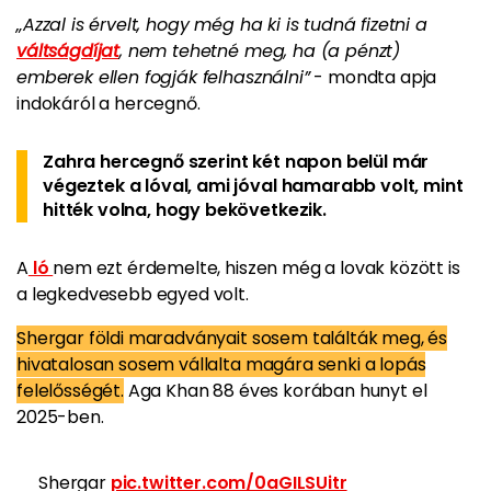
„Azzal is érvelt, hogy még ha ki is tudná fizetni a
váltságdíjat
, nem tehetné meg, ha (a pénzt)
emberek ellen fogják felhasználni”
- mondta apja
indokáról a hercegnő.
Zahra hercegnő szerint két napon belül már
végeztek a lóval, ami jóval hamarabb volt, mint
hitték volna, hogy bekövetkezik.
A
ló
nem ezt érdemelte, hiszen még a lovak között is
a legkedvesebb egyed volt.
Shergar földi maradványait sosem találták meg, és
hivatalosan sosem vállalta magára senki a lopás
felelősségét.
Aga Khan 88 éves korában hunyt el
2025-ben.
Shergar
pic.twitter.com/0aGILSUitr