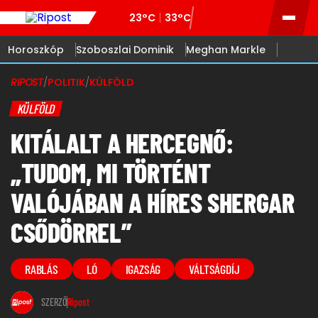
23°C
33°C
Horoszkóp
Szoboszlai Dominik
Meghan Markle
RIPOST
/
POLITIK
/
KÜLFÖLD
KÜLFÖLD
KITÁLALT A HERCEGNŐ:
„TUDOM, MI TÖRTÉNT
VALÓJÁBAN A HÍRES SHERGAR
CSŐDÖRREL”
RABLÁS
LÓ
IGAZSÁG
VÁLTSÁGDÍJ
SZERZŐ
Ripost