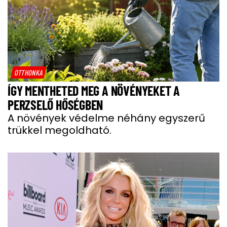
OTTHONKA
ÍGY MENTHETED MEG A NÖVÉNYEKET A
PERZSELŐ HŐSÉGBEN
A növények védelme néhány egyszerű
trükkel megoldható.