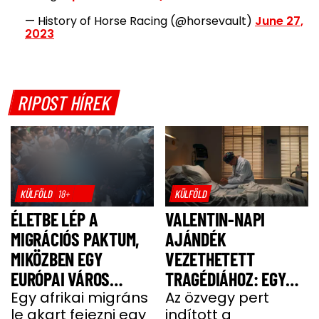
— History of Horse Racing (@horsevault)
June 27,
2023
RIPOST HÍREK
KÜLFÖLD
18+
KÜLFÖLD
ÉLETBE LÉP A
VALENTIN-NAPI
MIGRÁCIÓS PAKTUM,
AJÁNDÉK
MIKÖZBEN EGY
VEZETHETETT
EURÓPAI VÁROS
TRAGÉDIÁHOZ: EGY
LÁNGOKBAN ÁLL A
Egy afrikai migráns
SAJT MIATT HALT MEG
Az özvegy pert
le akart fejezni egy
indított a
MIGRÁNSERŐSZAK
A FÉRJ