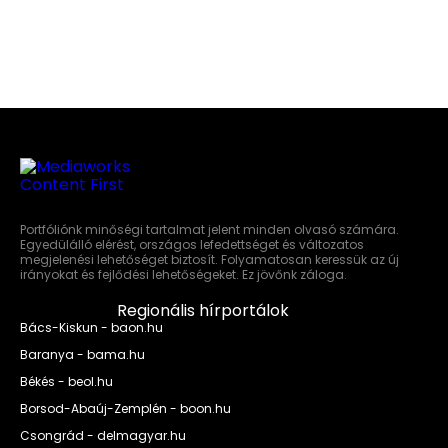
Portfóliónk minőségi tartalmat jelent minden olvasó számára.
Egyedülálló elérést, országos lefedettséget és változatos
megjelenési lehetőséget biztosít. Folyamatosan keressük az új
irányokat és fejlődési lehetőségeket. Ez jövőnk záloga.
Regionális hírportálok
Bács-Kiskun - baon.hu
Baranya - bama.hu
Békés - beol.hu
Borsod-Abaúj-Zemplén - boon.hu
Csongrád - delmagyar.hu