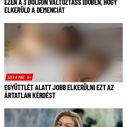
EZEN A 3 DOLGON VÁLTOZTASS IDŐBEN, HOGY
ELKERÜLD A DEMENCIÁT
SZEX & MÁS
18+
EGYÜTTLÉT ALATT JOBB ELKERÜLNI EZT AZ
ÁRTATLAN KÉRDÉST