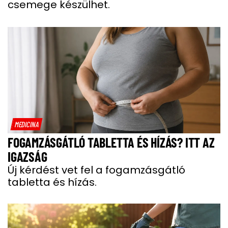
csemege készülhet.
MEDICINA
FOGAMZÁSGÁTLÓ TABLETTA ÉS HÍZÁS? ITT AZ
IGAZSÁG
Új kérdést vet fel a fogamzásgátló
tabletta és hízás.