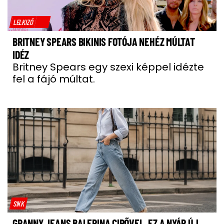
LELKIZŐ
BRITNEY SPEARS BIKINIS FOTÓJA NEHÉZ MÚLTAT
IDÉZ
Britney Spears egy szexi képpel idézte
fel a fájó múltat.
SIKK
GRANNY JEANS BALERINA CIPŐVEL, EZ A NYÁR ÚJ