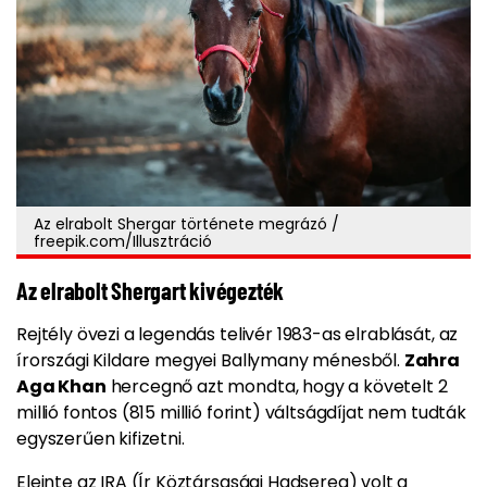
Az elrabolt Shergar története megrázó /
freepik.com/Illusztráció
Az elrabolt Shergart kivégezték
Rejtély övezi a legendás telivér 1983-as elrablását, az
írországi Kildare megyei Ballymany ménesből.
Zahra
Aga Khan
hercegnő azt mondta, hogy a követelt 2
millió fontos (815 millió forint) váltságdíjat nem tudták
egyszerűen kifizetni.
Eleinte az IRA (Ír Köztársasági Hadsereg) volt a