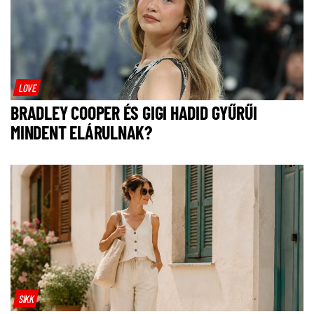
LOVE
BRADLEY COOPER ÉS GIGI HADID GYŰRŰI
MINDENT ELÁRULNAK?
SIKK