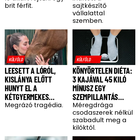
brit férfit.
sajtkészítő
MIATT
vállalattal
szemben.
KÜLFÖLD
KÜLFÖLD
LEESETT A LÓRÓL,
KÖNYÖRTELEN DIÉTA:
KISLÁNYA ELŐTT
3 KAJÁVAL 45 KILÓ
HUNYT EL A
MÍNUSZ EGY
KÉTGYERMEKES
SZEMPILLANTÁS
DONATELLA
Megrázó tragédia.
ALATT
Méregdrága
csodaszerek nélkül
szabadult meg a
kilóktól.