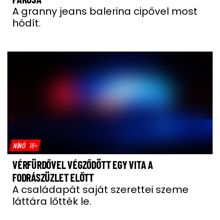
A granny jeans balerina cipővel most
hódít.
NÍNÓ
18+
VÉRFÜRDŐVEL VÉGZŐDÖTT EGY VITA A
FODRÁSZÜZLET ELŐTT
A családapát saját szerettei szeme
láttára lőtték le.