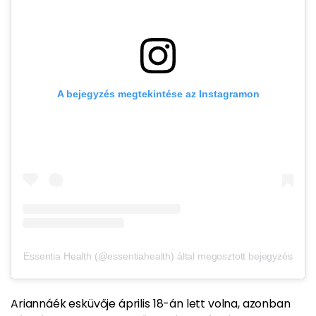
A bejegyzés megtekintése az Instagramon
Essentia Health (@essentiahealth) által megosztott bejegyzés
Ariannáék esküvője április 18-án lett volna, azonban