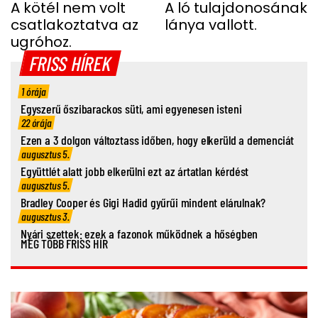
UGRÁS ELŐTT A
A kötél nem volt
SHERGAR CSŐDÖRREL”
A ló tulajdonosának
csatlakoztatva az
lánya vallott.
FIATAL NŐ
ugróhoz.
FRISS HÍREK
1 órája
Egyszerű őszibarackos süti, ami egyenesen isteni
22 órája
Ezen a 3 dolgon változtass időben, hogy elkerüld a demenciát
augusztus 5.
Együttlét alatt jobb elkerülni ezt az ártatlan kérdést
augusztus 5.
Bradley Cooper és Gigi Hadid gyűrűi mindent elárulnak?
augusztus 3.
Nyári szettek: ezek a fazonok működnek a hőségben
MÉG TÖBB FRISS HÍR