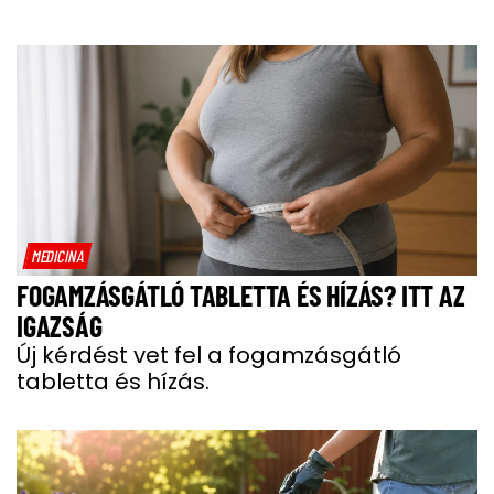
MEDICINA
FOGAMZÁSGÁTLÓ TABLETTA ÉS HÍZÁS? ITT AZ
IGAZSÁG
Új kérdést vet fel a fogamzásgátló
tabletta és hízás.