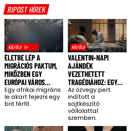
RIPOST HÍREK
KÜLFÖLD
18+
KÜLFÖLD
ÉLETBE LÉP A
VALENTIN-NAPI
MIGRÁCIÓS PAKTUM,
AJÁNDÉK
MIKÖZBEN EGY
VEZETHETETT
EURÓPAI VÁROS
TRAGÉDIÁHOZ: EGY
LÁNGOKBAN ÁLL A
Egy afrikai migráns
SAJT MIATT HALT MEG
Az özvegy pert
le akart fejezni egy
indított a
MIGRÁNSERŐSZAK
A FÉRJ
brit férfit.
sajtkészítő
MIATT
vállalattal
szemben.