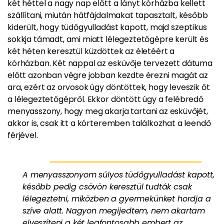
két héttel a nagy nap előtt a lányt kórházba kellett
szállítani, miután hátfájdalmakat tapasztalt, később
kiderült, hogy tüdőgyulladást kapott, majd szeptikus
sokkja támadt, ami miatt lélegeztetőgépre került és
két héten keresztül küzdöttek az életéért a
kórházban. Két nappal az esküvője tervezett dátuma
előtt azonban végre jobban kezdte érezni magát az
ara, ezért az orvosok úgy döntöttek, hogy leveszik őt
a lélegeztetőgépről. Ekkor döntött úgy a felébredő
menyasszony, hogy meg akarja tartani az esküvőjét,
akkor is, csak itt a kórteremben találkozhat a leendő
férjével.
A menyasszonyom súlyos tüdőgyulladást kapott,
később pedig csövön keresztül tudták csak
lélegeztetni, miközben a gyermekünket hordja a
szíve alatt. Nagyon megijedtem, nem akartam
elveszíteni a két legfontosabb embert az