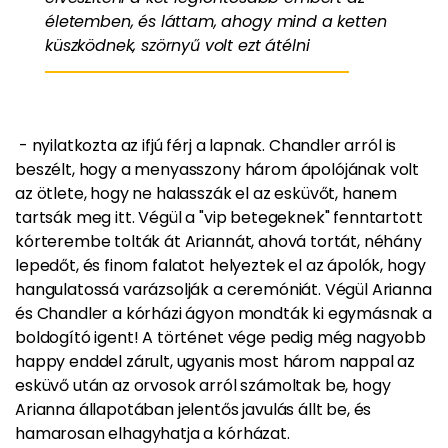
életemben, és láttam, ahogy mind a ketten
küszködnek, szörnyű volt ezt átélni
- nyilatkozta az ifjú férj a lapnak. Chandler arról is
beszélt, hogy a menyasszony három ápolójának volt
az ötlete, hogy ne halasszák el az esküvőt, hanem
tartsák meg itt. Végül a "vip betegeknek" fenntartott
kórterembe tolták át Ariannát, ahová tortát, néhány
lepedőt, és finom falatot helyeztek el az ápolók, hogy
hangulatossá varázsolják a ceremóniát. Végül Arianna
és Chandler a kórházi ágyon mondták ki egymásnak a
boldogító igent! A történet vége pedig még nagyobb
happy enddel zárult, ugyanis most három nappal az
esküvő után az orvosok arról számoltak be, hogy
Arianna állapotában jelentős javulás állt be, és
hamarosan elhagyhatja a kórházat.