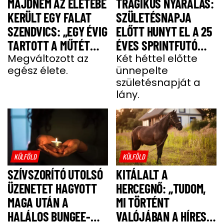
MAJDNEM AZ ÉLETEBE
TRAGIKUS NYARALÁS:
KERÜLT EGY FALAT
SZÜLETÉSNAPJA
SZENDVICS: „EGY ÉVIG
ELŐTT HUNYT EL A 25
TARTOTT A MŰTÉT
ÉVES SPRINTFUTÓ
UTÁNI FELÉPÜLÉS”
Megváltozott az
LÁNY
Két héttel előtte
egész élete.
ünnepelte
születésnapját a
lány.
KÜLFÖLD
KÜLFÖLD
SZÍVSZORÍTÓ UTOLSÓ
KITÁLALT A
ÜZENETET HAGYOTT
HERCEGNŐ: „TUDOM,
MAGA UTÁN A
MI TÖRTÉNT
HALÁLOS BUNGEE-
VALÓJÁBAN A HÍRES