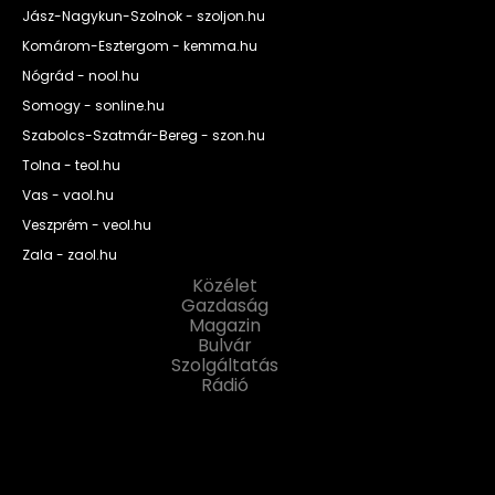
Jász-Nagykun-Szolnok - szoljon.hu
Komárom-Esztergom - kemma.hu
Nógrád - nool.hu
Somogy - sonline.hu
Szabolcs-Szatmár-Bereg - szon.hu
Tolna - teol.hu
Vas - vaol.hu
Veszprém - veol.hu
Zala - zaol.hu
Közélet
Gazdaság
Magazin
Bulvár
Szolgáltatás
Rádió