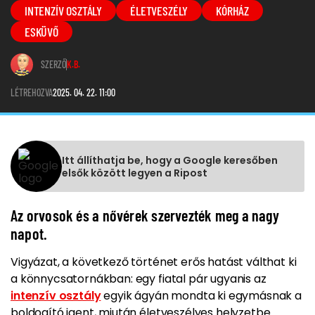
INTENZÍV OSZTÁLY
ÉLETVESZÉLY
KÓRHÁZ
ESKÜVŐ
SZERZŐ
K.B.
LÉTREHOZVA
2025. 04. 22. 11:00
Itt állíthatja be, hogy a Google keresőben
elsők között legyen a Ripost
Az orvosok és a nővérek szervezték meg a nagy
napot.
Vigyázat, a következő történet erős hatást válthat ki
a könnycsatornákban: egy fiatal pár ugyanis az
intenzív osztály
egyik ágyán mondta ki egymásnak a
boldogító igent, miután életveszélyes helyzetbe