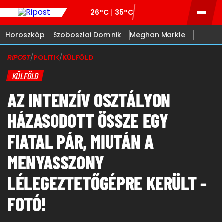
26°C
35°C
Horoszkóp
Szoboszlai Dominik
Meghan Markle
RIPOST
/
POLITIK
/
KÜLFÖLD
KÜLFÖLD
AZ INTENZÍV OSZTÁLYON
HÁZASODOTT ÖSSZE EGY
FIATAL PÁR, MIUTÁN A
MENYASSZONY
LÉLEGEZTETŐGÉPRE KERÜLT -
FOTÓ!