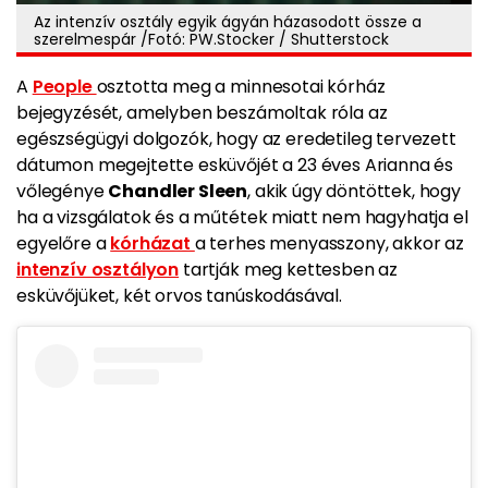
Az intenzív osztály egyik ágyán házasodott össze a
szerelmespár /Fotó: PW.Stocker / Shutterstock
A
People
osztotta meg a minnesotai kórház
bejegyzését, amelyben beszámoltak róla az
egészségügyi dolgozók, hogy az eredetileg tervezett
dátumon megejtette esküvőjét a 23 éves Arianna és
vőlegénye
Chandler Sleen
, akik úgy döntöttek, hogy
ha a vizsgálatok és a műtétek miatt nem hagyhatja el
egyelőre a
kórházat
a terhes menyasszony, akkor az
intenzív osztályon
tartják meg kettesben az
esküvőjüket, két orvos tanúskodásával.