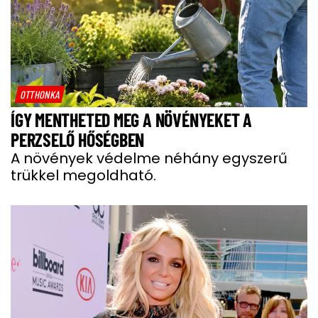
OTTHONKA
ÍGY MENTHETED MEG A NÖVÉNYEKET A
PERZSELŐ HŐSÉGBEN
A növények védelme néhány egyszerű
trükkel megoldható.