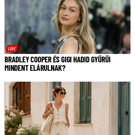
LOVE
BRADLEY COOPER ÉS GIGI HADID GYŰRŰI
MINDENT ELÁRULNAK?