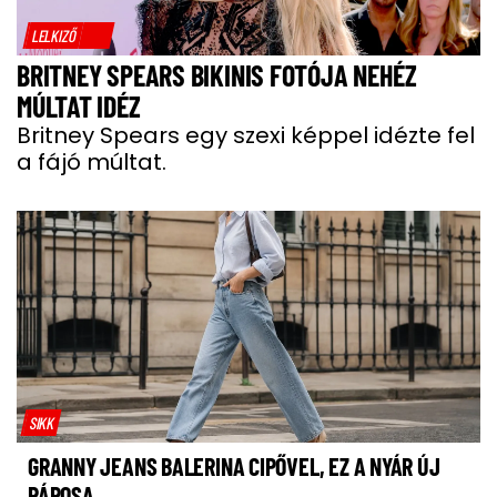
LELKIZŐ
BRITNEY SPEARS BIKINIS FOTÓJA NEHÉZ
MÚLTAT IDÉZ
Britney Spears egy szexi képpel idézte fel
a fájó múltat.
SIKK
GRANNY JEANS BALERINA CIPŐVEL, EZ A NYÁR ÚJ
PÁROSA