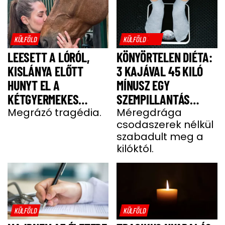
KÜLFÖLD
KÜLFÖLD
LEESETT A LÓRÓL,
KÖNYÖRTELEN DIÉTA:
KISLÁNYA ELŐTT
3 KAJÁVAL 45 KILÓ
HUNYT EL A
MÍNUSZ EGY
KÉTGYERMEKES
SZEMPILLANTÁS
DONATELLA
Megrázó tragédia.
ALATT
Méregdrága
csodaszerek nélkül
szabadult meg a
kilóktól.
KÜLFÖLD
KÜLFÖLD