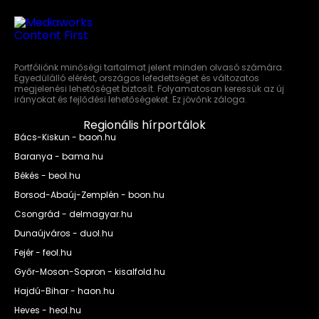
Portfóliónk minőségi tartalmat jelent minden olvasó számára.
Egyedülálló elérést, országos lefedettséget és változatos
megjelenési lehetőséget biztosít. Folyamatosan keressük az új
irányokat és fejlődési lehetőségeket. Ez jövőnk záloga.
Regionális hírportálok
Bács-Kiskun - baon.hu
Baranya - bama.hu
Békés - beol.hu
Borsod-Abaúj-Zemplén - boon.hu
Csongrád - delmagyar.hu
Dunaújváros - duol.hu
Fejér - feol.hu
Győr-Moson-Sopron - kisalfold.hu
Hajdú-Bihar - haon.hu
Heves - heol.hu