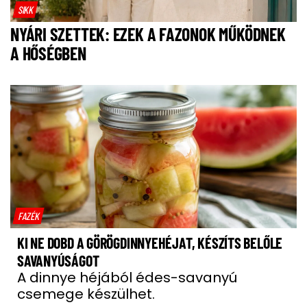
SIKK
NYÁRI SZETTEK: EZEK A FAZONOK MŰKÖDNEK
A HŐSÉGBEN
FAZÉK
KI NE DOBD A GÖRÖGDINNYEHÉJAT, KÉSZÍTS BELŐLE
SAVANYÚSÁGOT
A dinnye héjából édes-savanyú
csemege készülhet.