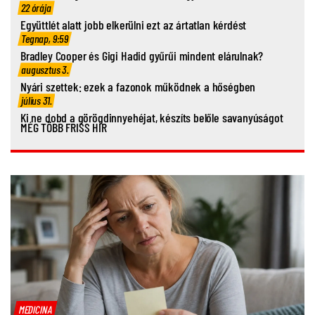
22 órája
Együttlét alatt jobb elkerülni ezt az ártatlan kérdést
Tegnap, 9:59
Bradley Cooper és Gigi Hadid gyűrűi mindent elárulnak?
augusztus 3.
Nyári szettek: ezek a fazonok működnek a hőségben
július 31.
Ki ne dobd a görögdinnyehéjat, készíts belőle savanyúságot
MÉG TÖBB FRISS HÍR
MEDICINA