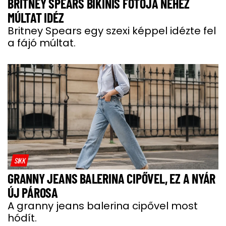
BRITNEY SPEARS BIKINIS FOTÓJA NEHÉZ
MÚLTAT IDÉZ
Britney Spears egy szexi képpel idézte fel
a fájó múltat.
SIKK
GRANNY JEANS BALERINA CIPŐVEL, EZ A NYÁR
ÚJ PÁROSA
A granny jeans balerina cipővel most
hódít.