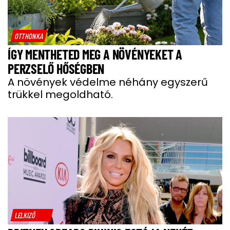
OTTHONKA
ÍGY MENTHETED MEG A NÖVÉNYEKET A
PERZSELŐ HŐSÉGBEN
A növények védelme néhány egyszerű
trükkel megoldható.
LELKIZŐ