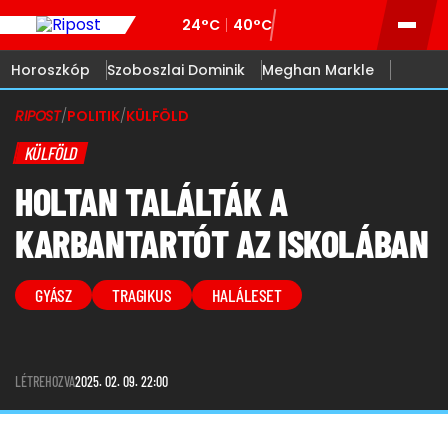
24°C
40°C
Horoszkóp
Szoboszlai Dominik
Meghan Markle
RIPOST
/
POLITIK
/
KÜLFÖLD
KÜLFÖLD
HOLTAN TALÁLTÁK A
KARBANTARTÓT AZ ISKOLÁBAN
GYÁSZ
TRAGIKUS
HALÁLESET
LÉTREHOZVA
2025. 02. 09. 22:00