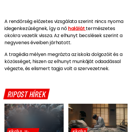
A rendőrség előzetes vizsgálata szerint nincs nyoma
idegenkezűségnek, így a nő
halálát
természetes
okokra vezetik vissza. Az elhunyt becslések szerint a
negyvenes éveiben járhatott.
A tragédia mélyen megrázta az iskola dolgozóit és a
közösséget, hiszen az elhunyt munkáját odaadással
végezte, és elismert tagja volt a szervezetnek.
RIPOST HÍREK
KÜLFÖLD
18+
KÜLFÖLD