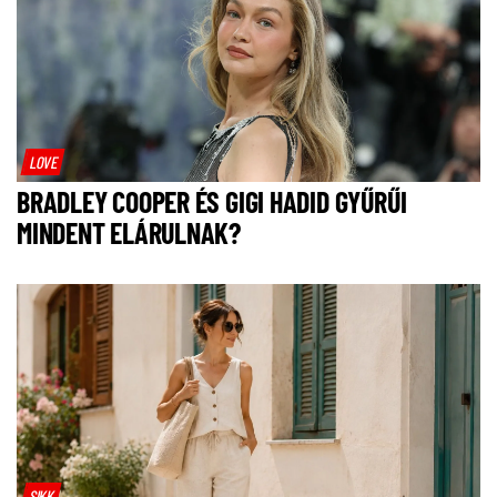
LOVE
BRADLEY COOPER ÉS GIGI HADID GYŰRŰI
MINDENT ELÁRULNAK?
SIKK