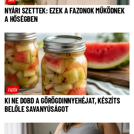
NYÁRI SZETTEK: EZEK A FAZONOK MŰKÖDNEK
A HŐSÉGBEN
FAZÉK
KI NE DOBD A GÖRÖGDINNYEHÉJAT, KÉSZÍTS
BELŐLE SAVANYÚSÁGOT