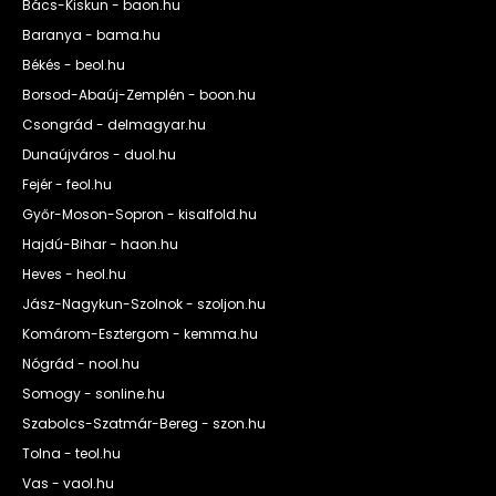
Bács-Kiskun - baon.hu
Baranya - bama.hu
Békés - beol.hu
Borsod-Abaúj-Zemplén - boon.hu
Csongrád - delmagyar.hu
Dunaújváros - duol.hu
Fejér - feol.hu
Győr-Moson-Sopron - kisalfold.hu
Hajdú-Bihar - haon.hu
Heves - heol.hu
Jász-Nagykun-Szolnok - szoljon.hu
Komárom-Esztergom - kemma.hu
Nógrád - nool.hu
Somogy - sonline.hu
Szabolcs-Szatmár-Bereg - szon.hu
Tolna - teol.hu
Vas - vaol.hu