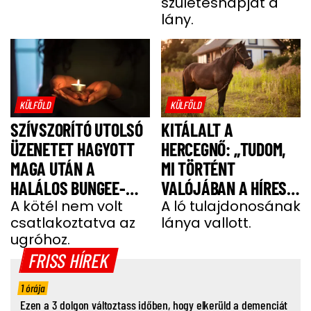
születésnapját a
lány.
KÜLFÖLD
KÜLFÖLD
SZÍVSZORÍTÓ UTOLSÓ
KITÁLALT A
ÜZENETET HAGYOTT
HERCEGNŐ: „TUDOM,
MAGA UTÁN A
MI TÖRTÉNT
HALÁLOS BUNGEE-
VALÓJÁBAN A HÍRES
UGRÁS ELŐTT A
A kötél nem volt
SHERGAR CSŐDÖRREL”
A ló tulajdonosának
csatlakoztatva az
lánya vallott.
FIATAL NŐ
ugróhoz.
FRISS HÍREK
1 órája
Ezen a 3 dolgon változtass időben, hogy elkerüld a demenciát