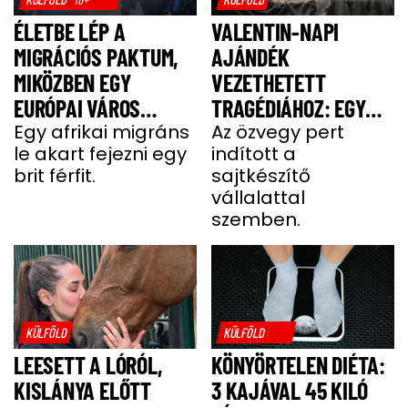
ÉLETBE LÉP A
VALENTIN-NAPI
MIGRÁCIÓS PAKTUM,
AJÁNDÉK
MIKÖZBEN EGY
VEZETHETETT
EURÓPAI VÁROS
TRAGÉDIÁHOZ: EGY
LÁNGOKBAN ÁLL A
Egy afrikai migráns
SAJT MIATT HALT MEG
Az özvegy pert
le akart fejezni egy
indított a
MIGRÁNSERŐSZAK
A FÉRJ
brit férfit.
sajtkészítő
MIATT
vállalattal
szemben.
KÜLFÖLD
KÜLFÖLD
LEESETT A LÓRÓL,
KÖNYÖRTELEN DIÉTA:
KISLÁNYA ELŐTT
3 KAJÁVAL 45 KILÓ