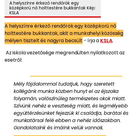
A helyszínre érkező rendőrök egy
középkorú nő holttestére bukkantak Kép:
KSLA
A helyszínre érkező rendőrök egy középkorú nő
holttestére bukkantak, akit a munkahelyi közösség
mélyen tisztelt és nagyra becsült
- írja a
KSLA
.
Az iskola vezetősége megrendülten nyilatkozott az
esetről:
Mély fájdalommal tudatjuk, hogy szeretett
kollégánk munka közben hunyt el az éjszaka
folyamán, valószínűleg természetes okok miatt.
Szívünk nehéz e veszteség miatt, és legmélyebb
együttérzésünket fejezzük ki családja, barátai és
munkatársai felé ebben a nehéz időszakban.
Gondolataink és imáink velük vannak.