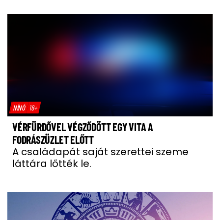
NÍNÓ
18+
VÉRFÜRDŐVEL VÉGZŐDÖTT EGY VITA A
FODRÁSZÜZLET ELŐTT
A családapát saját szerettei szeme
láttára lőtték le.