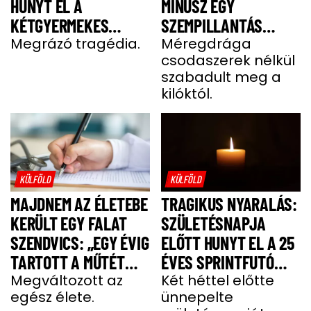
HUNYT EL A
MÍNUSZ EGY
KÉTGYERMEKES
SZEMPILLANTÁS
DONATELLA
Megrázó tragédia.
ALATT
Méregdrága
csodaszerek nélkül
szabadult meg a
kilóktól.
KÜLFÖLD
KÜLFÖLD
MAJDNEM AZ ÉLETEBE
TRAGIKUS NYARALÁS:
KERÜLT EGY FALAT
SZÜLETÉSNAPJA
SZENDVICS: „EGY ÉVIG
ELŐTT HUNYT EL A 25
TARTOTT A MŰTÉT
ÉVES SPRINTFUTÓ
UTÁNI FELÉPÜLÉS”
Megváltozott az
LÁNY
Két héttel előtte
egész élete.
ünnepelte