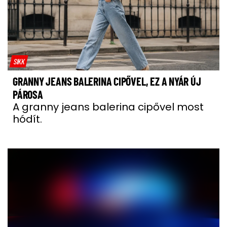
SIKK
GRANNY JEANS BALERINA CIPŐVEL, EZ A NYÁR ÚJ
PÁROSA
A granny jeans balerina cipővel most
hódít.