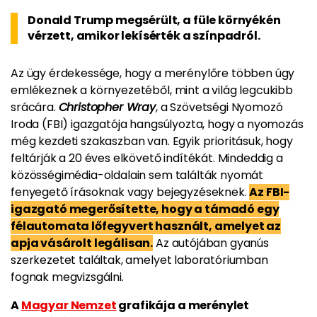
Donald Trump megsérült, a füle környékén
vérzett, amikor lekísérték a színpadról.
Az ügy érdekessége, hogy a merénylőre többen úgy
emlékeznek a környezetéből, mint a világ legcukibb
srácára.
Christopher Wray
, a Szövetségi Nyomozó
Iroda (FBI) igazgatója hangsúlyozta, hogy a nyomozás
még kezdeti szakaszban van. Egyik prioritásuk, hogy
feltárják a 20 éves elkövető indítékát. Mindeddig a
közösségimédia-oldalain sem találták nyomát
fenyegető írásoknak vagy bejegyzéseknek.
Az FBI-
igazgató megerősítette, hogy a támadó egy
félautomata lőfegyvert használt, amelyet az
apja vásárolt legálisan.
Az autójában gyanús
szerkezetet találtak, amelyet laboratóriumban
fognak megvizsgálni.
A
Magyar Nemzet
grafikája a merénylet