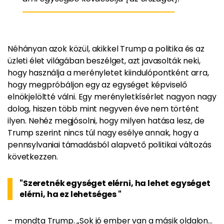
Néhányan azok közül, akikkel Trump a politika és az
üzleti élet világában beszélget, azt javasolták neki,
hogy használja a merényletet kiindulópontként arra,
hogy megpróbáljon egy az egységet képviselő
elnökjelöltté válni. Egy merényletkísérlet nagyon nagy
dolog, hiszen több mint negyven éve nem történt
ilyen. Nehéz megjósolni, hogy milyen hatása lesz, de
Trump szerint nincs túl nagy esélye annak, hogy a
pennsylvaniai támadásból alapvető politikai változás
következzen.
"Szeretnék egységet elérni, ha lehet egységet
elérni, ha ez lehetséges "
– mondta Trump. „Sok jó ember van a másik oldalon…