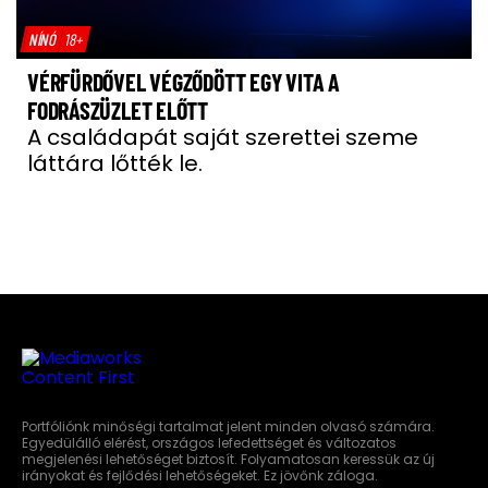
NÍNÓ
18+
VÉRFÜRDŐVEL VÉGZŐDÖTT EGY VITA A
FODRÁSZÜZLET ELŐTT
A családapát saját szerettei szeme
láttára lőtték le.
Portfóliónk minőségi tartalmat jelent minden olvasó számára.
Egyedülálló elérést, országos lefedettséget és változatos
megjelenési lehetőséget biztosít. Folyamatosan keressük az új
irányokat és fejlődési lehetőségeket. Ez jövőnk záloga.