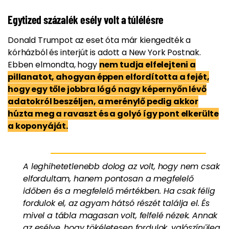
Egytized százalék esély volt a túlélésre
Donald Trumpot az eset óta már kiengedték a
kórházból és interjút is adott a New York Postnak.
Ebben elmondta, hogy
nem tudja elfelejteni a
pillanatot, ahogyan éppen elfordította a fejét,
hogy egy tőle jobbra lógó nagy képernyőn lévő
adatokról beszéljen, a merénylő pedig akkor
húzta meg a ravaszt és a golyó így pont elkerülte
a koponyáját.
A leghihetetlenebb dolog az volt, hogy nem csak
elfordultam, hanem pontosan a megfelelő
időben és a megfelelő mértékben. Ha csak félig
fordulok el, az agyam hátsó részét találja el. És
mivel a tábla magasan volt, felfelé nézek. Annak
az esélye, hogy tökéletesen fordulok, valószínűleg