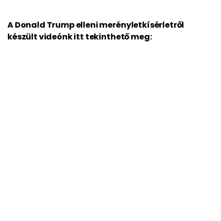
A Donald Trump elleni merényletkísérletről
készült videónk itt tekinthető meg: