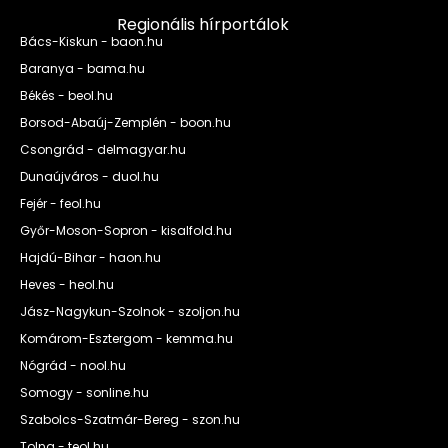
Regionális hírportálok
Bács-Kiskun - baon.hu
Baranya - bama.hu
Békés - beol.hu
Borsod-Abaúj-Zemplén - boon.hu
Csongrád - delmagyar.hu
Dunaújváros - duol.hu
Fejér - feol.hu
Győr-Moson-Sopron - kisalfold.hu
Hajdú-Bihar - haon.hu
Heves - heol.hu
Jász-Nagykun-Szolnok - szoljon.hu
Komárom-Esztergom - kemma.hu
Nógrád - nool.hu
Somogy - sonline.hu
Szabolcs-Szatmár-Bereg - szon.hu
Tolna - teol.hu