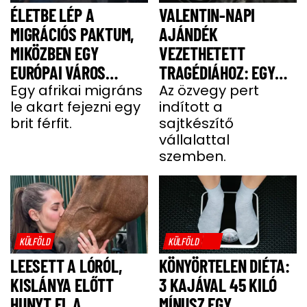
ÉLETBE LÉP A
VALENTIN-NAPI
MIGRÁCIÓS PAKTUM,
AJÁNDÉK
MIKÖZBEN EGY
VEZETHETETT
EURÓPAI VÁROS
TRAGÉDIÁHOZ: EGY
LÁNGOKBAN ÁLL A
Egy afrikai migráns
SAJT MIATT HALT MEG
Az özvegy pert
le akart fejezni egy
indított a
MIGRÁNSERŐSZAK
A FÉRJ
brit férfit.
sajtkészítő
MIATT
vállalattal
szemben.
KÜLFÖLD
KÜLFÖLD
LEESETT A LÓRÓL,
KÖNYÖRTELEN DIÉTA:
KISLÁNYA ELŐTT
3 KAJÁVAL 45 KILÓ
HUNYT EL A
MÍNUSZ EGY