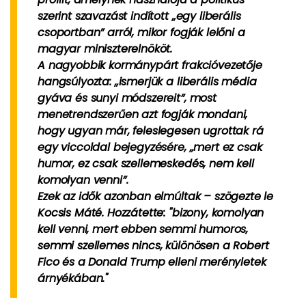
szerint szavazást indított „egy liberális
csoportban” arról, mikor fogják lelőni a
magyar miniszterelnököt.
A nagyobbik kormánypárt frakcióvezetője
hangsúlyozta: „ismerjük a liberális média
gyáva és sunyi módszereit”, most
menetrendszerűen azt fogják mondani,
hogy ugyan már, feleslegesen ugrottak rá
egy viccoldal bejegyzésére, „mert ez csak
humor, ez csak szellemeskedés, nem kell
komolyan venni”.
Ezek az idők azonban elmúltak – szögezte le
Kocsis Máté. Hozzátette: "bizony, komolyan
kell venni, mert ebben semmi humoros,
semmi szellemes nincs, különösen a Robert
Fico és a Donald Trump elleni merényletek
árnyékában."