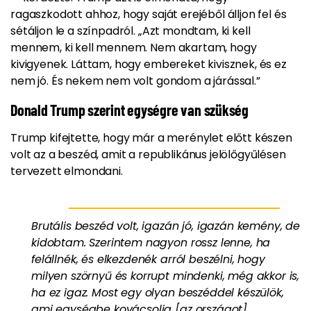
ragaszkodott ahhoz, hogy saját erejéből álljon fel és
sétáljon le a színpadról. „Azt mondtam, ki kell
mennem, ki kell mennem. Nem akartam, hogy
kivigyenek. Láttam, hogy embereket kivisznek, és ez
nem jó. És nekem nem volt gondom a járással.”
Donald Trump szerint egységre van szükség
Trump kifejtette, hogy már a merénylet előtt készen
volt az a beszéd, amit a republikánus jelölőgyűlésen
tervezett elmondani.
Brutális beszéd volt, igazán jó, igazán kemény, de
kidobtam. Szerintem nagyon rossz lenne, ha
felállnék, és elkezdenék arról beszélni, hogy
milyen szörnyű és korrupt mindenki, még akkor is,
ha ez igaz. Most egy olyan beszéddel készülök,
ami egységbe kovácsolja [az országot].