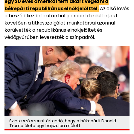
egy 20 éves amerikai férfi akart végezni a
békepárti republikánus elnökjelölttel.
Az első lövés
a beszéd kezdete után hat perccel dördült el, ezt
követően a titkosszolgálat munkatársai azonnal
körülvették a republikánus elnökjelöltet és
védőgyűrűben levezették a színpadról.
Szinte szó szerint értendő, hogy a békepárti Donald
Trump élete egy hajszálon múlott.