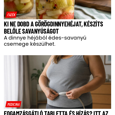
FAZÉK
KI NE DOBD A GÖRÖGDINNYEHÉJAT, KÉSZÍTS
BELŐLE SAVANYÚSÁGOT
A dinnye héjából édes-savanyú
csemege készülhet.
MEDICINA
FOGAMZÁSGÁTLÓ TABLETTA ÉS HÍZÁS? ITT AZ