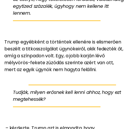
egytized százalék, úgyhogy nem kellene itt
lennem.
Trump egyébként a történtek ellenére is elismerően
beszélt a titkosszolgálat ügynökeiről, akik fedezték őt,
amíg a színpadon volt. Egy, a jobb karján lévő
mélyvörös-fekete zúzódás szerinte azért van ott,
mert az egyik ügynök nem hagyta felállni.
Tudják, milyen erősnek kell lenni ahhoz, hogy ezt
megtehessék?
– kérdezte. Trump azt is elmondta, hogy