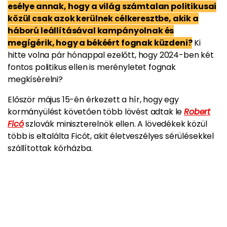
esélye annak, hogy a világ számtalan politikusai
közül csak azok kerülnek célkeresztbe, akik a
háború leállításával kampányolnak és
megígérik, hogy a békéért fognak küzdeni?
Ki
hitte volna pár hónappal ezelőtt, hogy 2024-ben két
fontos politikus ellen is merényletet fognak
megkísérelni?
Először május 15-én érkezett a hír, hogy egy
kormányülést követően több lövést adtak le
Robert
Ficó
szlovák miniszterelnök ellen. A lövedékek közül
több is eltalálta Ficót, akit életveszélyes sérülésekkel
szállítottak kórházba.