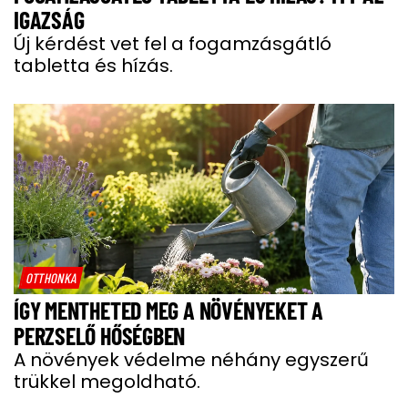
IGAZSÁG
Új kérdést vet fel a fogamzásgátló
tabletta és hízás.
OTTHONKA
ÍGY MENTHETED MEG A NÖVÉNYEKET A
PERZSELŐ HŐSÉGBEN
A növények védelme néhány egyszerű
trükkel megoldható.