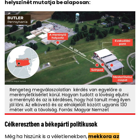
helyszínét mutatja be alaposan:
Rengeteg megválaszolatlan kérdés van egyelőre a
merényletkísérlet körül. Hogyan tudott a lövésig eljutni
a merénylő és az is kérdéses, hogy hol tanult meg ilyen
jól lőni. Az elkövető és az elnökjelölt között ugyanis 130
méter volt a távolság. Forrás: Magyar Nemzet
Célkeresztben a békepárti politikusok
Még ha hiszünk is a véletlenekben,
mekkora az