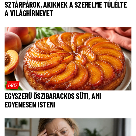
SZTÁRPÁROK, AKIKNEK A SZERELME TÚLÉLTE
A VILÁGHÍRNEVET
FAZÉK
EGYSZERŰ ŐSZIBARACKOS SÜTI, AMI
EGYENESEN ISTENI