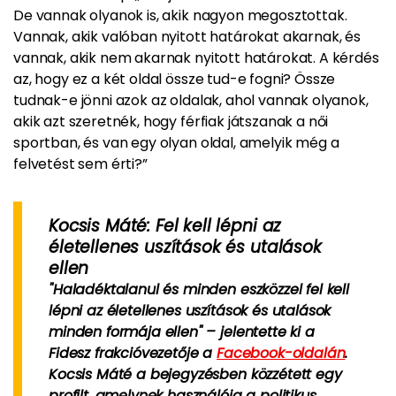
De vannak olyanok is, akik nagyon megosztottak.
Vannak, akik valóban nyitott határokat akarnak, és
vannak, akik nem akarnak nyitott határokat. A kérdés
az, hogy ez a két oldal össze tud-e fogni? Össze
tudnak-e jönni azok az oldalak, ahol vannak olyanok,
akik azt szeretnék, hogy férfiak játszanak a női
sportban, és van egy olyan oldal, amelyik még a
felvetést sem érti?”
Kocsis Máté: Fel kell lépni az
életellenes uszítások és utalások
ellen
"Haladéktalanul és minden eszközzel fel kell
lépni az életellenes uszítások és utalások
minden formája ellen" – jelentette ki a
Fidesz frakcióvezetője a
Facebook-oldalán
.
Kocsis Máté a bejegyzésben közzétett egy
profilt, amelynek használója a politikus