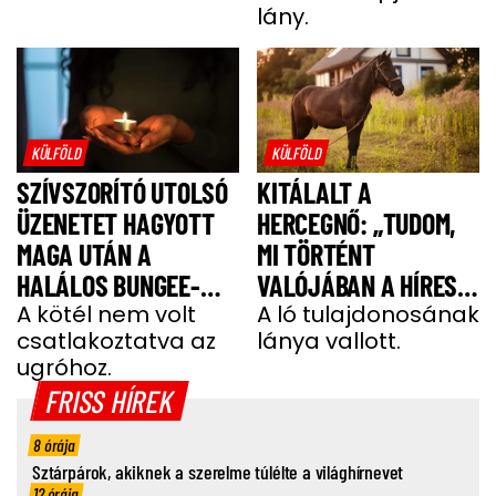
lány.
KÜLFÖLD
KÜLFÖLD
SZÍVSZORÍTÓ UTOLSÓ
KITÁLALT A
ÜZENETET HAGYOTT
HERCEGNŐ: „TUDOM,
MAGA UTÁN A
MI TÖRTÉNT
HALÁLOS BUNGEE-
VALÓJÁBAN A HÍRES
UGRÁS ELŐTT A
A kötél nem volt
SHERGAR CSŐDÖRREL”
A ló tulajdonosának
csatlakoztatva az
lánya vallott.
FIATAL NŐ
ugróhoz.
FRISS HÍREK
8 órája
Sztárpárok, akiknek a szerelme túlélte a világhírnevet
12 órája