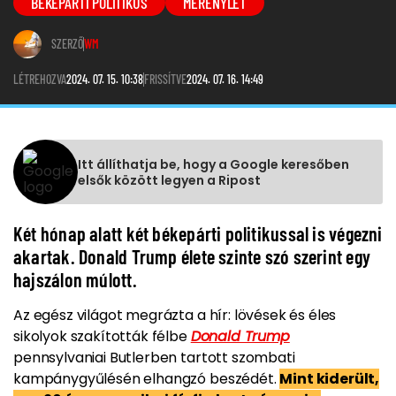
BÉKEPÁRTI POLITIKUS
MERÉNYLET
SZERZŐ
WM
LÉTREHOZVA
2024. 07. 15. 10:38
FRISSÍTVE
2024. 07. 16. 14:49
Itt állíthatja be, hogy a Google keresőben
elsők között legyen a Ripost
Két hónap alatt két békepárti politikussal is végezni
akartak. Donald Trump élete szinte szó szerint egy
hajszálon múlott.
Az egész világot megrázta a hír: lövések és éles
sikolyok szakították félbe
Donald Trump
pennsylvaniai Butlerben tartott szombati
kampánygyűlésén elhangzó beszédét.
Mint kiderült,