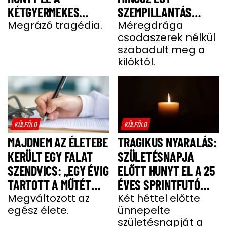
KÉTGYERMEKES
SZEMPILLANTÁS
DONATELLA
Megrázó tragédia.
ALATT
Méregdrága
csodaszerek nélkül
szabadult meg a
kilóktól.
KÜLFÖLD
KÜLFÖLD
MAJDNEM AZ ÉLETEBE
TRAGIKUS NYARALÁS:
KERÜLT EGY FALAT
SZÜLETÉSNAPJA
SZENDVICS: „EGY ÉVIG
ELŐTT HUNYT EL A 25
TARTOTT A MŰTÉT
ÉVES SPRINTFUTÓ
UTÁNI FELÉPÜLÉS”
Megváltozott az
LÁNY
Két héttel előtte
egész élete.
ünnepelte
születésnapját a