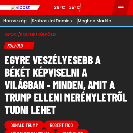
26°C
35°C
Horoszkóp
Szoboszlai Dominik
Meghan Markle
RIPOST
/
POLITIK
/
KÜLFÖLD
KÜLFÖLD
EGYRE VESZÉLYESEBB A
BÉKÉT KÉPVISELNI A
VILÁGBAN - MINDEN, AMIT A
TRUMP ELLENI MERÉNYLETRŐL
TUDNI LEHET
DONALD TRUMP
ROBERT FICO