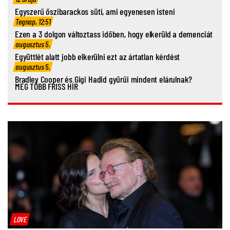
Egyszerű őszibarackos süti, ami egyenesen isteni
Tegnap, 12:51
Ezen a 3 dolgon változtass időben, hogy elkerüld a demenciát
augusztus 5.
Együttlét alatt jobb elkerülni ezt az ártatlan kérdést
augusztus 5.
Bradley Cooper és Gigi Hadid gyűrűi mindent elárulnak?
MÉG TÖBB FRISS HÍR
LOVE