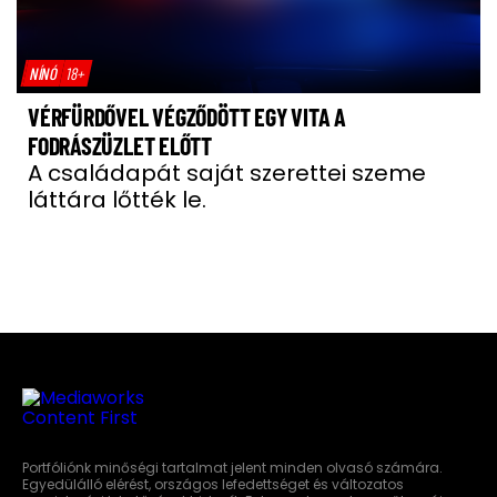
NÍNÓ
18+
VÉRFÜRDŐVEL VÉGZŐDÖTT EGY VITA A
FODRÁSZÜZLET ELŐTT
A családapát saját szerettei szeme
láttára lőtték le.
Portfóliónk minőségi tartalmat jelent minden olvasó számára.
Egyedülálló elérést, országos lefedettséget és változatos