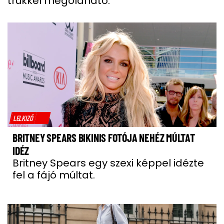
trükkel megoldható.
LELKIZŐ
BRITNEY SPEARS BIKINIS FOTÓJA NEHÉZ MÚLTAT
IDÉZ
Britney Spears egy szexi képpel idézte
fel a fájó múltat.