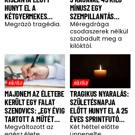
HUNYT EL A
MÍNUSZ EGY
KÉTGYERMEKES
SZEMPILLANTÁS
DONATELLA
Megrázó tragédia.
ALATT
Méregdrága
csodaszerek nélkül
szabadult meg a
kilóktól.
KÜLFÖLD
KÜLFÖLD
MAJDNEM AZ ÉLETEBE
TRAGIKUS NYARALÁS:
KERÜLT EGY FALAT
SZÜLETÉSNAPJA
SZENDVICS: „EGY ÉVIG
ELŐTT HUNYT EL A 25
TARTOTT A MŰTÉT
ÉVES SPRINTFUTÓ
UTÁNI FELÉPÜLÉS”
Megváltozott az
LÁNY
Két héttel előtte
egész élete.
ünnepelte