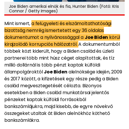
Joe Biden amerikai elnök és fia, Hunter Biden (Fotó: Kris
Connor / Getty Images)
Mint ismert,
a felügyeleti és elszámoltathatósági
bizottság nemrég ismertetett egy 36 oldalas
dokumentumot a nyilvánossággal a
Joe Biden
körül
kirajzolódó korrupciós hálózatról.
A dokumentumból
többek közt kiderült, hogy a Biden család és üzleti
partnerei több mint húsz céget alapítottak, és tíz
millió dollárnál is több pénzt kaptak külföldi
állampolgároktól
Joe Biden
alelnöksége idején, 2009
és 2017 között, a kifizetések egy része pedig a Biden
család megvesztegetését célozta. Bizonyos
esetekben a Biden család munkatársai jelentős
pénzeket kaptak külföldi forrásokból
bankszámlájukra, majd kisebb, de egyre növekvő
összegeket utaltak át Biden alelnökhöz köthető
bankszámlákra.