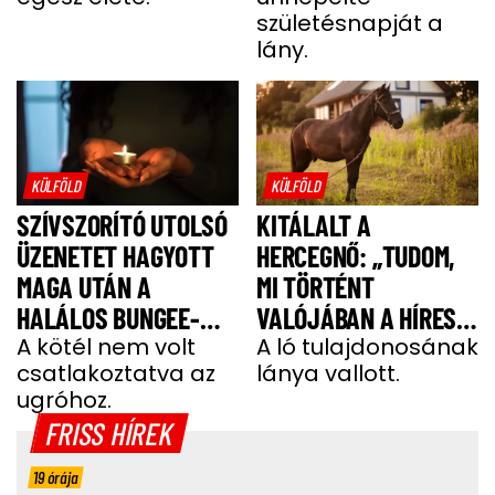
születésnapját a
lány.
KÜLFÖLD
KÜLFÖLD
SZÍVSZORÍTÓ UTOLSÓ
KITÁLALT A
ÜZENETET HAGYOTT
HERCEGNŐ: „TUDOM,
MAGA UTÁN A
MI TÖRTÉNT
HALÁLOS BUNGEE-
VALÓJÁBAN A HÍRES
UGRÁS ELŐTT A
A kötél nem volt
SHERGAR CSŐDÖRREL”
A ló tulajdonosának
csatlakoztatva az
lánya vallott.
FIATAL NŐ
ugróhoz.
FRISS HÍREK
19 órája