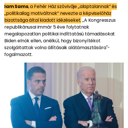
Iam Sams
, a Fehér Ház szóvivője „alaptalannak” és
„politikailag motiváltnak” nevezte a képviselőház
bizottsága által kiadott idézéseket.
„A Kongresszus
republikánusai immár 5 éve folytatnak
megalapozatlan politikai indíttatású támadásokat
Biden elnök ellen, anélkül, hogy bizonyítékot
szolgáltattak volna állításaik alátámasztására"-
fogalmazott.