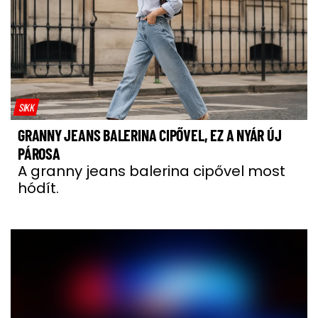
SIKK
GRANNY JEANS BALERINA CIPŐVEL, EZ A NYÁR ÚJ
PÁROSA
A granny jeans balerina cipővel most
hódít.