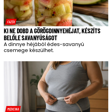
FAZÉK
KI NE DOBD A GÖRÖGDINNYEHÉJAT, KÉSZÍTS
BELŐLE SAVANYÚSÁGOT
A dinnye héjából édes-savanyú
csemege készülhet.
MEDICINA