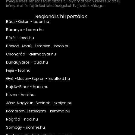
megjelenési lehetőséget biztosít. Folyamatosan keressük az új
irányokat és fejlődési lehetőségeket. Ez jövőnk záloga.
Regionális hírportálok
Bács-Kiskun - baon.hu
Baranya - bama.hu
Békés - beol.hu
Borsod-Abaúj-Zemplén - boon.hu
Csongrád - delmagyar.hu
Dunaújváros - duol.hu
Fejér - feol.hu
Győr-Moson-Sopron - kisalfold.hu
Hajdú-Bihar - haon.hu
Heves - heol.hu
Jász-Nagykun-Szolnok - szoljon.hu
Komárom-Esztergom - kemma.hu
Nógrád - nool.hu
Somogy - sonline.hu