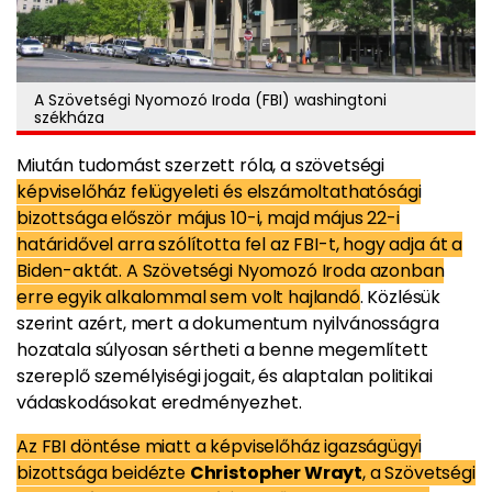
A Szövetségi Nyomozó Iroda (FBI) washingtoni
székháza
Miután tudomást szerzett róla, a szövetségi
képviselőház felügyeleti és elszámoltathatósági
bizottsága először május 10-i, majd május 22-i
határidővel arra szólította fel az FBI-t, hogy adja át a
Biden-aktát. A Szövetségi Nyomozó Iroda azonban
erre egyik alkalommal sem volt hajlandó
. Közlésük
szerint azért, mert a dokumentum nyilvánosságra
hozatala súlyosan sértheti a benne megemlített
szereplő személyiségi jogait, és alaptalan politikai
vádaskodásokat eredményezhet.
Az FBI döntése miatt a képviselőház igazságügyi
bizottsága beidézte
Christopher Wrayt
, a Szövetségi