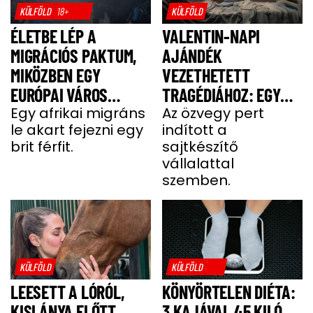
KÜLFÖLD
18+
KÜLFÖLD
ÉLETBE LÉP A
VALENTIN-NAPI
MIGRÁCIÓS PAKTUM,
AJÁNDÉK
MIKÖZBEN EGY
VEZETHETETT
EURÓPAI VÁROS
TRAGÉDIÁHOZ: EGY
LÁNGOKBAN ÁLL A
Egy afrikai migráns
SAJT MIATT HALT MEG
Az özvegy pert
le akart fejezni egy
indított a
MIGRÁNSERŐSZAK
A FÉRJ
brit férfit.
sajtkészítő
MIATT
vállalattal
szemben.
KÜLFÖLD
KÜLFÖLD
LEESETT A LÓRÓL,
KÖNYÖRTELEN DIÉTA:
KISLÁNYA ELŐTT
3 KAJÁVAL 45 KILÓ