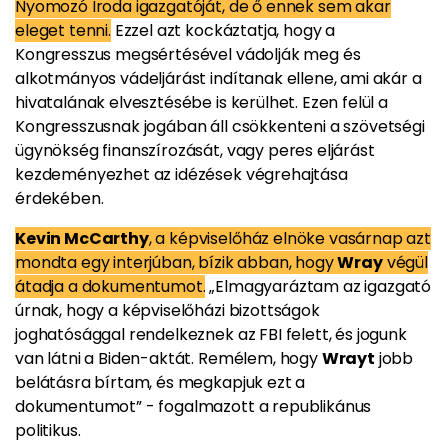
Nyomozó Iroda igazgatóját, de ő ennek sem akar
eleget tenni.
Ezzel azt kockáztatja, hogy a
Kongresszus megsértésével vádolják meg és
alkotmányos vádeljárást indítanak ellene, ami akár a
hivatalának elvesztésébe is kerülhet. Ezen felül a
Kongresszusnak jogában áll csökkenteni a szövetségi
ügynökség finanszírozását, vagy peres eljárást
kezdeményezhet az idézések végrehajtása
érdekében.
Kevin McCarthy
, a képviselőház elnöke vasárnap azt
mondta egy interjúban, bízik abban, hogy
Wray
végül
átadja a dokumentumot.
„Elmagyaráztam az igazgató
úrnak, hogy a képviselőházi bizottságok
joghatósággal rendelkeznek az FBI felett, és jogunk
van látni a Biden-aktát. Remélem, hogy
Wrayt
jobb
belátásra bírtam, és megkapjuk ezt a
dokumentumot” - fogalmazott a republikánus
politikus.