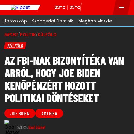
23°C
33°C
Horoszkóp
Szoboszlai Dominik
Meghan Markle
RIPOST
/
POLITIK
/
KÜLFÖLD
KÜLFÖLD
AZ FBI-NAK BIZONYÍTÉKA VAN
ARRÓL, HOGY JOE BIDEN
KENŐPÉNZÉRT HOZOTT
POLITIKAI DÖNTÉSEKET
JOE BIDEN
AMERIKA
SZERZŐ
Gaál József