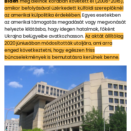
Biden
még alelnök korában követett el (2008-2016),
amikor befolyásával üzérkedett külföldi szereplőknél
az amerikai külpolitika érdekében.
Egyes esetekben
az amerikai támogatás megadását vagy megvonását
helyezte kilátásba, hogy idegen hatalmak, főként
Ukrajna belügyeibe avatkozhasson.
Az aktát állítólag
2020 júniusában módosították utoljára, ami arra
enged következtetni, hogy egészen friss
bűncselekmények is bemutatásra kerülnek benne.