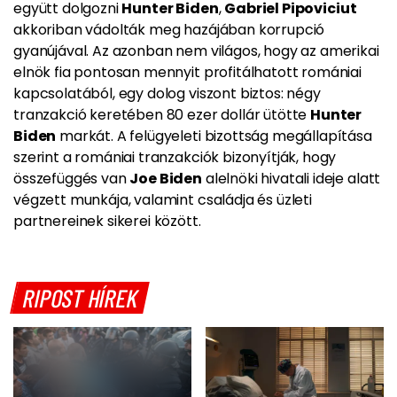
együtt dolgozni
Hunter Biden
,
Gabriel Pipoviciut
akkoriban vádolták meg hazájában korrupció
gyanújával. Az azonban nem világos, hogy az amerikai
elnök fia pontosan mennyit profitálhatott romániai
kapcsolatából, egy dolog viszont biztos: négy
tranzakció keretében 80 ezer dollár ütötte
Hunter
Biden
markát. A felügyeleti bizottság megállapítása
szerint a romániai tranzakciók bizonyítják, hogy
összefüggés van
Joe Biden
alelnöki hivatali ideje alatt
végzett munkája, valamint családja és üzleti
partnereinek sikerei között.
RIPOST HÍREK