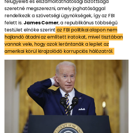
felügyeleti és elszámoltathatósági bizottsága
szeretné megszerezni, amely joghatósággal
rendelkezik a szövetségi ügynökségek, így az FBI
felett is.
James Comer
, a republikánus többségű
testület elnöke szerint
az FBI politikai alapon nem
hajlandó átadni az említett iratokat, mivel tisztában
vannak vele, hogy azok lerántanák a leplet az
amerikai körül kirajzolódó korrupciós hálózatról.