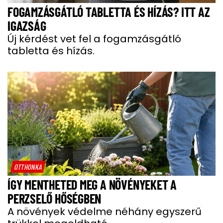
FOGAMZÁSGÁTLÓ TABLETTA ÉS HÍZÁS? ITT AZ
IGAZSÁG
Új kérdést vet fel a fogamzásgátló
tabletta és hízás.
OTTHONKA
ÍGY MENTHETED MEG A NÖVÉNYEKET A
PERZSELŐ HŐSÉGBEN
A növények védelme néhány egyszerű