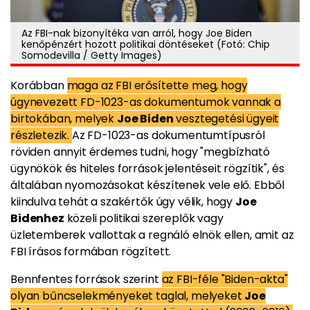
Az FBI-nak bizonyítéka van arról, hogy Joe Biden
kenőpénzért hozott politikai döntéseket (Fotó: Chip
Somodevilla / Getty Images)
Korábban
maga az FBI erősítette meg, hogy
úgynevezett FD-1023-as dokumentumok vannak a
birtokában, melyek
Joe Biden
vesztegetési ügyeit
részletezik.
Az FD-1023-as dokumentumtípusról
röviden annyit érdemes tudni, hogy "megbízható
ügynökök és hiteles források jelentéseit rögzítik", és
általában nyomozásokat készítenek vele elő. Ebből
kiindulva tehát a szakértők úgy vélik, hogy
Joe
Bidenhez
közeli politikai szereplők vagy
üzletemberek vallottak a regnáló elnök ellen, amit az
FBI írásos formában rögzített.
Bennfentes források szerint
az FBI-féle "Biden-akta"
olyan bűncselekményeket taglal, melyeket
Joe