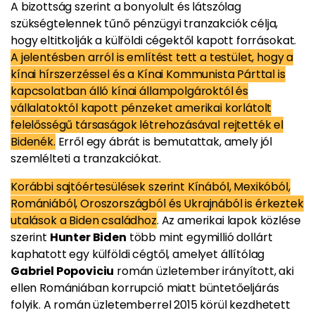
A bizottság szerint a bonyolult és látszólag
szükségtelennek tűnő pénzügyi tranzakciók célja,
hogy eltitkolják a külföldi cégektől kapott forrásokat.
A jelentésben arról is említést tett a testület, hogy a
kínai hírszerzéssel és a Kínai Kommunista Párttal is
kapcsolatban álló kínai állampolgároktól és
vállalatoktól kapott pénzeket amerikai korlátolt
felelősségű társaságok létrehozásával rejtették el
Bidenék.
Erről egy ábrát is bemutattak, amely jól
szemlélteti a tranzakciókat.
Korábbi sajtóértesülések szerint Kínából, Mexikóból,
Romániából, Oroszországból és Ukrajnából is érkeztek
utalások a Biden családhoz
. Az amerikai lapok közlése
szerint
Hunter Biden
több mint egymillió dollárt
kaphatott egy külföldi cégtől, amelyet állítólag
Gabriel Popoviciu
román üzletember irányított, aki
ellen Romániában korrupció miatt büntetőeljárás
folyik. A román üzletemberrel 2015 körül kezdhetett