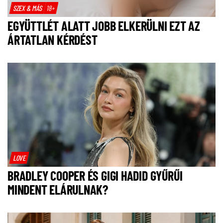
SZEX & MÁS
18+
EGYÜTTLÉT ALATT JOBB ELKERÜLNI EZT AZ
ÁRTATLAN KÉRDÉST
LOVE
BRADLEY COOPER ÉS GIGI HADID GYŰRŰI
MINDENT ELÁRULNAK?