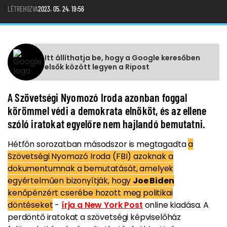
LÉTREHOZVA
2023. 05. 24. 19:56
Itt állíthatja be, hogy a Google keresőben
elsők között legyen a Ripost
A Szövetségi Nyomozó Iroda azonban foggal
körömmel védi a demokrata elnököt, és az ellene
szóló iratokat egyelőre nem hajlandó bemutatni.
Hétfőn sorozatban másodszor is megtagadta
a
Szövetségi Nyomozó Iroda (FBI) azoknak a
dokumentumnak a bemutatását, amelyek
egyértelműen bizonyítják, hogy
Joe Biden
kenőpénzért cserébe hozott meg politikai
döntéseket
-
írja a New York Post
online kiadása. A
perdöntő iratokat a szövetségi képviselőház