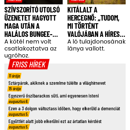
SZÍVSZORÍTÓ UTOLSÓ
KITÁLALT A
ÜZENETET HAGYOTT
HERCEGNŐ: „TUDOM,
MAGA UTÁN A
MI TÖRTÉNT
HALÁLOS BUNGEE-
VALÓJÁBAN A HÍRES
UGRÁS ELŐTT A
A kötél nem volt
SHERGAR CSŐDÖRREL”
A ló tulajdonosának
csatlakoztatva az
lánya vallott.
FIATAL NŐ
ugróhoz.
FRISS HÍREK
11 órája
Sztárpárok, akiknek a szerelme túlélte a világhírnevet
15 órája
Egyszerű őszibarackos süti, ami egyenesen isteni
augusztus 6.
Ezen a 3 dolgon változtass időben, hogy elkerüld a demenciát
augusztus 5.
Együttlét alatt jobb elkerülni ezt az ártatlan kérdést
augusztus 5.