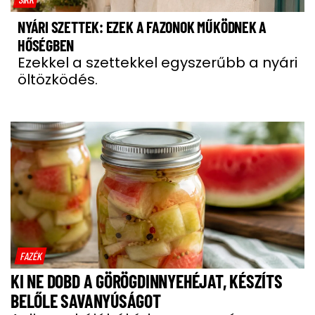
NYÁRI SZETTEK: EZEK A FAZONOK MŰKÖDNEK A
HŐSÉGBEN
Ezekkel a szettekkel egyszerűbb a nyári
öltözködés.
FAZÉK
KI NE DOBD A GÖRÖGDINNYEHÉJAT, KÉSZÍTS
BELŐLE SAVANYÚSÁGOT