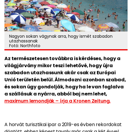
Nagyon sokan vágynak arra, hogy ismét szabadon
utazhassanak
Fotó: Northfoto
Az természetesen továbbra is kérdéses, hogy a
világjárvány mikor teszi lehetővé, hogy újra
szabadon utazhassunk akár csak az Európai
Unió területén belül. Álmodozni azonban szabad,
és sokan úgy gondolják, hogy ha le van foglalva
a szállásuk a nyárra, abból baj nem lehet,
maximum lemondják – írja a Kronen Zeitung.
A horvát turisztikai ipar a 2019-es évben rekordokat
döntött, ehhez képest tavaly már csak a két évvel