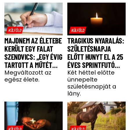
KÜLFÖLD
KÜLFÖLD
MAJDNEM AZ ÉLETEBE
TRAGIKUS NYARALÁS:
KERÜLT EGY FALAT
SZÜLETÉSNAPJA
SZENDVICS: „EGY ÉVIG
ELŐTT HUNYT EL A 25
TARTOTT A MŰTÉT
ÉVES SPRINTFUTÓ
UTÁNI FELÉPÜLÉS”
Megváltozott az
LÁNY
Két héttel előtte
egész élete.
ünnepelte
születésnapját a
lány.
KÜLFÖLD
KÜLFÖLD