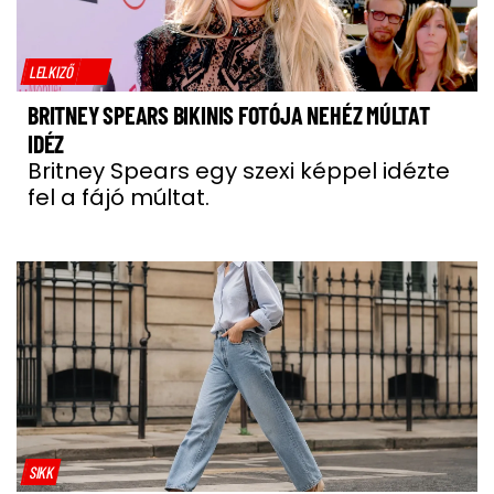
LELKIZŐ
BRITNEY SPEARS BIKINIS FOTÓJA NEHÉZ MÚLTAT
IDÉZ
Britney Spears egy szexi képpel idézte
fel a fájó múltat.
SIKK