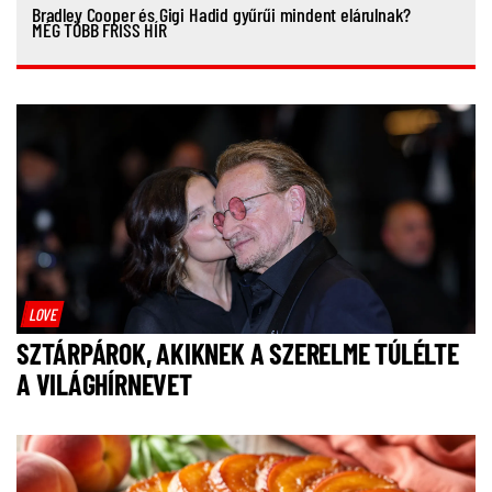
Bradley Cooper és Gigi Hadid gyűrűi mindent elárulnak?
MÉG TÖBB FRISS HÍR
LOVE
SZTÁRPÁROK, AKIKNEK A SZERELME TÚLÉLTE
A VILÁGHÍRNEVET