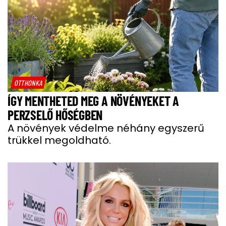
OTTHONKA
ÍGY MENTHETED MEG A NÖVÉNYEKET A
PERZSELŐ HŐSÉGBEN
A növények védelme néhány egyszerű
trükkel megoldható.