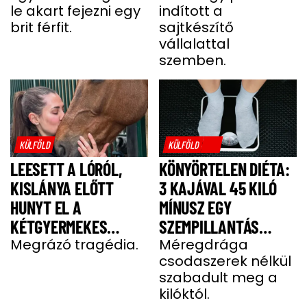
le akart fejezni egy
indított a
MIGRÁNSERŐSZAK
A FÉRJ
brit férfit.
sajtkészítő
MIATT
vállalattal
szemben.
KÜLFÖLD
KÜLFÖLD
LEESETT A LÓRÓL,
KÖNYÖRTELEN DIÉTA:
KISLÁNYA ELŐTT
3 KAJÁVAL 45 KILÓ
HUNYT EL A
MÍNUSZ EGY
KÉTGYERMEKES
SZEMPILLANTÁS
DONATELLA
Megrázó tragédia.
ALATT
Méregdrága
csodaszerek nélkül
szabadult meg a
kilóktól.