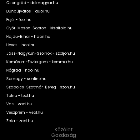
Csongrád - delmagyar.hu
Dunaújváros - duol.hu
Fejér - feol.hu
Győr-Moson-Sopron - kisalfold.hu
Hajdú-Bihar - haon.hu
Heves - heol.hu
Jász-Nagykun-Szolnok - szoljon.hu
Komárom-Esztergom - kemma.hu
Nógrád - nool.hu
Somogy - sonline.hu
Szabolcs-Szatmár-Bereg - szon.hu
Tolna - teol.hu
Vas - vaol.hu
Veszprém - veol.hu
Zala - zaol.hu
Közélet
Gazdaság