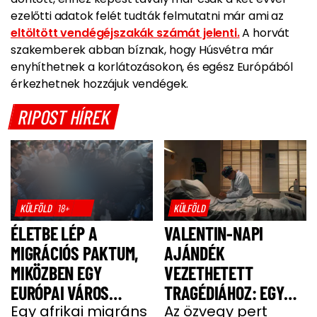
ezelőtti adatok felét tudták felmutatni már ami az
eltöltött vendégéjszakák számát jelenti.
A horvát
szakemberek abban bíznak, hogy Húsvétra már
enyhíthetnek a korlátozásokon, és egész Európából
érkezhetnek hozzájuk vendégek.
RIPOST HÍREK
KÜLFÖLD
18+
KÜLFÖLD
ÉLETBE LÉP A
VALENTIN-NAPI
MIGRÁCIÓS PAKTUM,
AJÁNDÉK
MIKÖZBEN EGY
VEZETHETETT
EURÓPAI VÁROS
TRAGÉDIÁHOZ: EGY
LÁNGOKBAN ÁLL A
Egy afrikai migráns
SAJT MIATT HALT MEG
Az özvegy pert