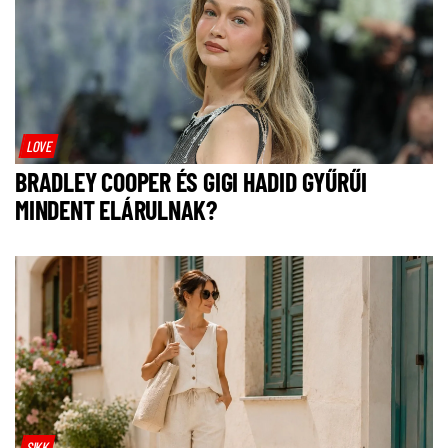
LOVE
BRADLEY COOPER ÉS GIGI HADID GYŰRŰI
MINDENT ELÁRULNAK?
SIKK