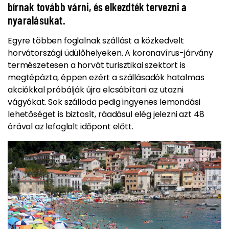
bírnak tovább várni, és elkezdték tervezni a
nyaralásukat.
Egyre többen foglalnak szállást a közkedvelt
horvátországi üdülőhelyeken.
A koronavírus-járvány
természetesen a horvát turisztikai szektort is
megtépázta, éppen ezért a szállásadók hatalmas
akciókkal próbálják újra elcsábítani az utazni
vágyókat.
Sok szálloda pedig ingyenes lemondási
lehetőséget is biztosít, ráadásul elég jelezni azt 48
órával az lefoglalt időpont előtt.