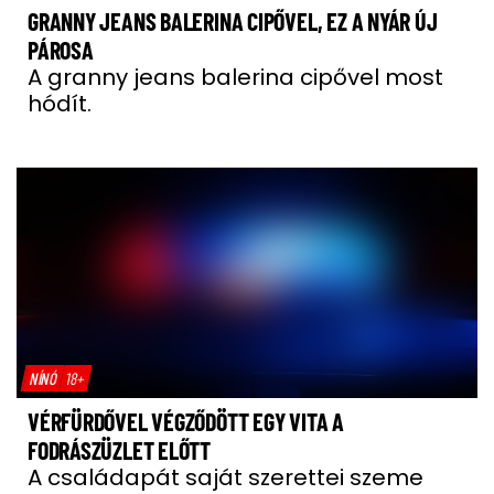
GRANNY JEANS BALERINA CIPŐVEL, EZ A NYÁR ÚJ
PÁROSA
A granny jeans balerina cipővel most
hódít.
NÍNÓ
18+
VÉRFÜRDŐVEL VÉGZŐDÖTT EGY VITA A
FODRÁSZÜZLET ELŐTT
A családapát saját szerettei szeme