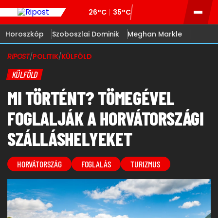
26°C
35°C
Horoszkóp
Szoboszlai Dominik
Meghan Markle
RIPOST
/
POLITIK
/
KÜLFÖLD
KÜLFÖLD
MI TÖRTÉNT? TÖMEGÉVEL
FOGLALJÁK A HORVÁTORSZÁGI
SZÁLLÁSHELYEKET
HORVÁTORSZÁG
FOGLALÁS
TURIZMUS