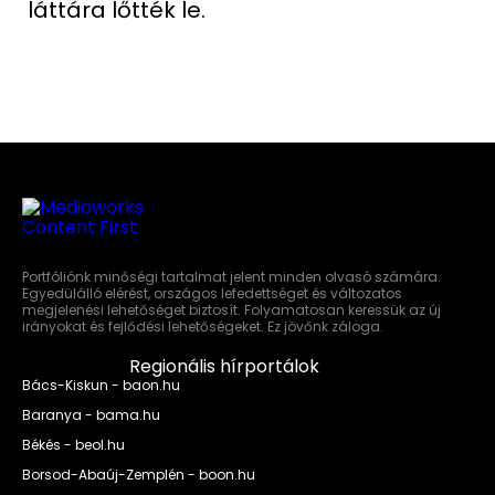
láttára lőtték le.
Portfóliónk minőségi tartalmat jelent minden olvasó számára.
Egyedülálló elérést, országos lefedettséget és változatos
megjelenési lehetőséget biztosít. Folyamatosan keressük az új
irányokat és fejlődési lehetőségeket. Ez jövőnk záloga.
Regionális hírportálok
Bács-Kiskun - baon.hu
Baranya - bama.hu
Békés - beol.hu
Borsod-Abaúj-Zemplén - boon.hu