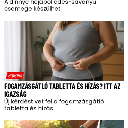
A dinnye héjából édes-savanyú
csemege készülhet.
MEDICINA
FOGAMZÁSGÁTLÓ TABLETTA ÉS HÍZÁS? ITT AZ
IGAZSÁG
Új kérdést vet fel a fogamzásgátló
tabletta és hízás.