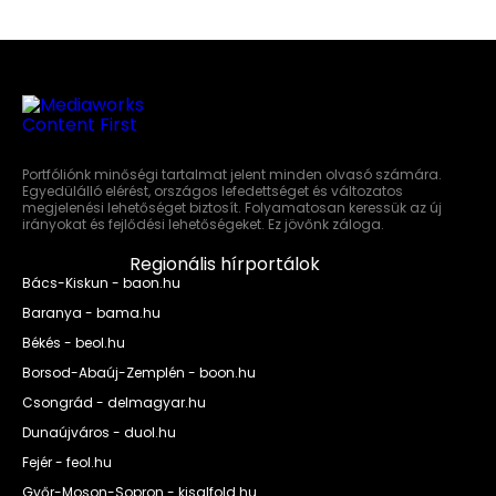
Portfóliónk minőségi tartalmat jelent minden olvasó számára.
Egyedülálló elérést, országos lefedettséget és változatos
megjelenési lehetőséget biztosít. Folyamatosan keressük az új
irányokat és fejlődési lehetőségeket. Ez jövőnk záloga.
Regionális hírportálok
Bács-Kiskun - baon.hu
Baranya - bama.hu
Békés - beol.hu
Borsod-Abaúj-Zemplén - boon.hu
Csongrád - delmagyar.hu
Dunaújváros - duol.hu
Fejér - feol.hu
Győr-Moson-Sopron - kisalfold.hu