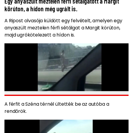
Egy anyaszült meztelen férfi sétálgatott a Margit
körúton, a hídon még ugrált is.
A Ripost olvasója küldött egy felvételt, amelyen egy
anyaszült meztelen férfi sétálgat a Margit körúton,
majd ugrókötelezett a hídon is.
A férfit a Széna térnél ültették be az autóba a
rendőrök.