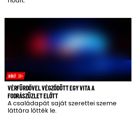
hódít.
NÍNÓ
18+
VÉRFÜRDŐVEL VÉGZŐDÖTT EGY VITA A
FODRÁSZÜZLET ELŐTT
A családapát saját szerettei szeme
láttára lőtték le.