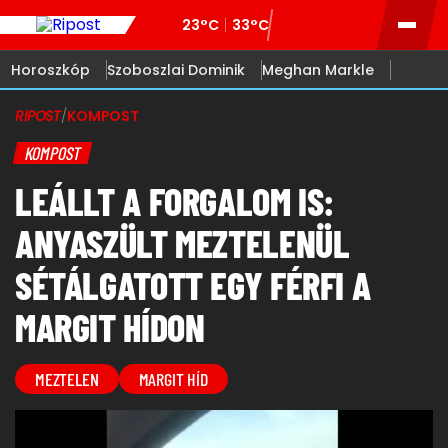
23°C
33°C
Horoszkóp
Szoboszlai Dominik
Meghan Markle
RIPOST
/
KOMPOST
KOMPOST
LEÁLLT A FORGALOM IS:
ANYASZÜLT MEZTELENÜL
SÉTÁLGATOTT EGY FÉRFI A
MARGIT HÍDON
MEZTELEN
MARGIT HÍD