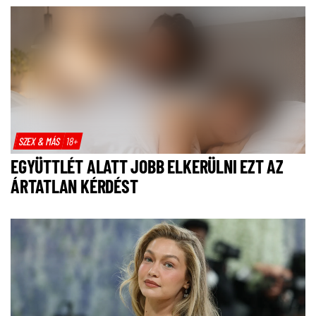
SZEX & MÁS
18+
EGYÜTTLÉT ALATT JOBB ELKERÜLNI EZT AZ
ÁRTATLAN KÉRDÉST