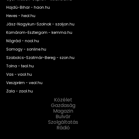
Hajdú-Bihar - haon.hu
Heves - heol.hu
Jász-Nagykun-Szolnok - szoljon.hu
Komárom-Esztergom - kemma.hu
Nógrád - nool.hu
Somogy - sonline.hu
Szabolcs-Szatmár-Bereg - szon.hu
Tolna - teol.hu
Vas - vaol.hu
Veszprém - veol.hu
Zala - zaol.hu
Közélet
Gazdaság
Magazin
Bulvár
Szolgáltatás
Rádió