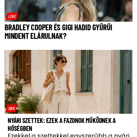
LOVE
BRADLEY COOPER ÉS GIGI HADID GYŰRŰI
MINDENT ELÁRULNAK?
SIKK
NYÁRI SZETTEK: EZEK A FAZONOK MŰKÖDNEK A
HŐSÉGBEN
Ezekkel a szettekkel egyszerűbb a nyári