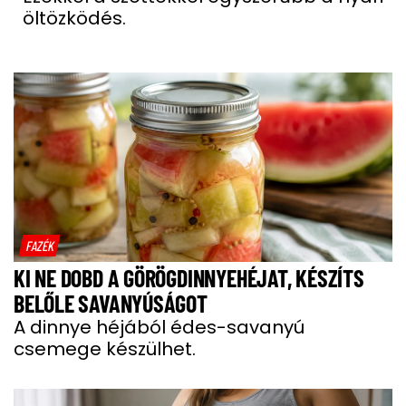
öltözködés.
FAZÉK
KI NE DOBD A GÖRÖGDINNYEHÉJAT, KÉSZÍTS
BELŐLE SAVANYÚSÁGOT
A dinnye héjából édes-savanyú
csemege készülhet.