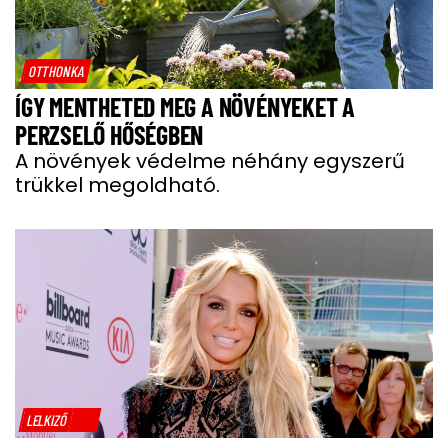
OTTHONKA
ÍGY MENTHETED MEG A NÖVÉNYEKET A
PERZSELŐ HŐSÉGBEN
A növények védelme néhány egyszerű
trükkel megoldható.
LELKIZŐ