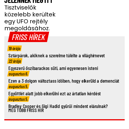
Tisztviselők
közelebb kerültek
egy UFO rejtély
megoldásához.
FRISS HÍREK
19 órája
Sztárpárok, akiknek a szerelme túlélte a világhírnevet
22 órája
Egyszerű őszibarackos süti, ami egyenesen isteni
augusztus 6.
Ezen a 3 dolgon változtass időben, hogy elkerüld a demenciát
augusztus 5.
Együttlét alatt jobb elkerülni ezt az ártatlan kérdést
augusztus 5.
Bradley Cooper és Gigi Hadid gyűrűi mindent elárulnak?
MÉG TÖBB FRISS HÍR