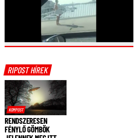
RIPOST HÍREK
KOMPOST
RENDSZERESEN
FÉNYLŐ GÖMBÖK
JELENNEK MEG ITT