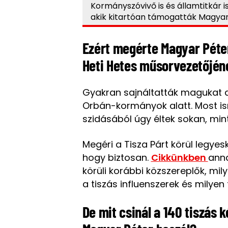
Kormányszóvivő is és államtitkár i
akik kitartóan támogatták Magyar
Ezért megérte Magyar Pétert
Heti Hetes műsorvezetőjén
Gyakran sajnáltatták magukat a 
Orbán-kormányok alatt. Most is
szidásából úgy éltek sokan, min
Megéri a Tisza Párt körül legyes
hogy biztosan.
Cikkünkben
anna
körüli korábbi közszereplők, mil
a tiszás influenszerek és milyen 
De mit csinál a 140 tiszás 