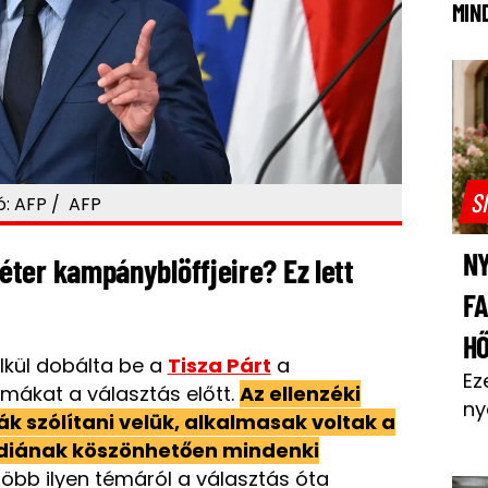
MIN
S
ó: AFP / AFP
NY
ter kampányblöffjeire? Ez lett
F
H
lkül dobálta be a
Tisza Párt
a
Ez
ákat a választás előtt.
Az ellenzéki
ny
 szólítani velük, alkalmasak voltak a
édiának köszönhetően mindenki
öbb ilyen témáról a választás óta