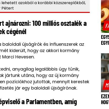
s lehetett azokból a korábbi közszereplőkből,
 Pétert
 ajnározni: 100 milliós osztalék a
F
ek cégénél
EGY
EGY
baloldali újságírók és influenszerek az
mét kiderült, hogy az akkori kormány
t Marci Hevesen.
kedni, anyagilag legalábbis úgy tűnik,
k jártunk utána, hogy az új kormány
yen pozíciókhoz jutottak, mennyit kerestek
M
fizetés jár egy baloldali újságírónak.
EZE
képviselő a Parlamentben, amíg
HOG