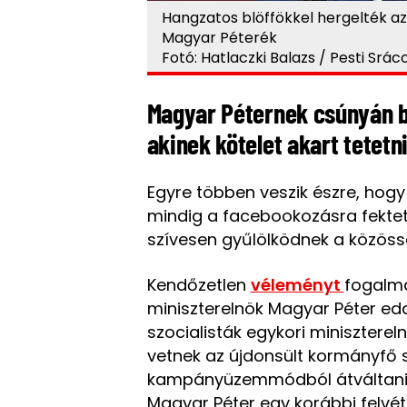
Hangzatos blöffökkel hergelték az
Magyar Péterék
Fotó: Hatlaczki Balazs / Pesti Srác
Magyar Péternek csúnyán be
akinek kötelet akart tetetn
Egyre többen veszik észre, hog
mindig a facebookozásra fekteti
szívesen gyűlölködnek a közös
Kendőzetlen
véleményt
fogalm
miniszterelnök Magyar Péter edd
szocialisták egykori miniszterel
vetnek az újdonsült kormányfő
kampányüzemmódból átváltan
Magyar Péter egy korábbi felvé