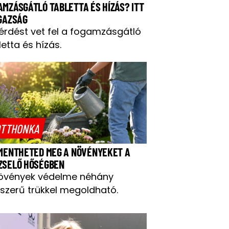
AMZÁSGÁTLÓ TABLETTA ÉS HÍZÁS? ITT
IGAZSÁG
kérdést vet fel a fogamzásgátló
letta és hízás.
TTHONKA
 MENTHETED MEG A NÖVÉNYEKET A
ZSELŐ HŐSÉGBEN
övények védelme néhány
szerű trükkel megoldható.