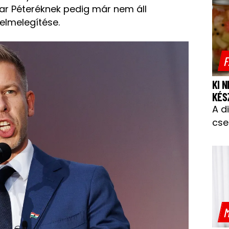
ar Péteréknek pedig már nem áll
elmelegítése.
F
KI 
KÉS
A d
cse
M