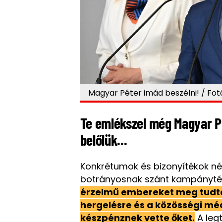
Magyar Péter imád beszélni! / Fot
Te emlékszel még Magyar Pé
belőlük...
Konkrétumok és bizonyítékok né
botrányosnak szánt kampánytém
érzelmű embereket meg tudták
hergelésre és a közösségi m
készpénznek vette őket.
A legt