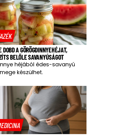
AZÉK
NE DOBD A GÖRÖGDINNYEHÉJAT,
ZÍTS BELŐLE SAVANYÚSÁGOT
innye héjából édes-savanyú
mege készülhet.
EDICINA