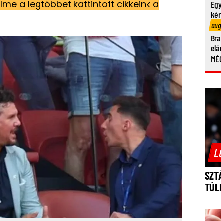
Íme a legtöbbet kattintott cikkeink a
Egy
kér
aug
Bra
elá
MÉG
L
SZT
TÚL