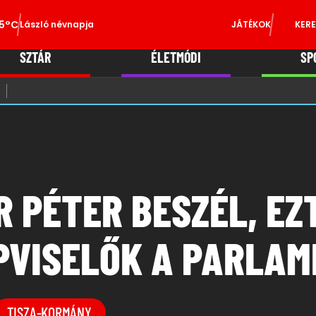
5°C
László névnapja
JÁTÉKOK
KERE
SZTÁR
ÉLETMÓDI
SP
 PÉTER BESZÉL, EZ
ÉPVISELŐK A PARLA
TISZA-KORMÁNY