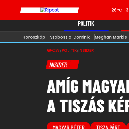
26°C
3
POLITIK
Horoszkóp
Szoboszlai Dominik
Meghan Markle
RIPOST
/
POLITIK
/
INSIDER
INSIDER
AMÍG MAGYAR
A TISZÁS K
MAGYAR PÉTER
TISZA PÁRT