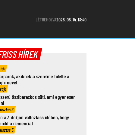
LÉTREHOZVA
2026. 06. 14. 13:40
FRISS HÍREK
rája
árpárok, akiknek a szerelme túlélte a
ághírnevet
órája
szerű őszibarackos süti, ami egyenesen
eni
usztus 6.
n a 3 dolgon változtass időben, hogy
erüld a demenciát
usztus 5.