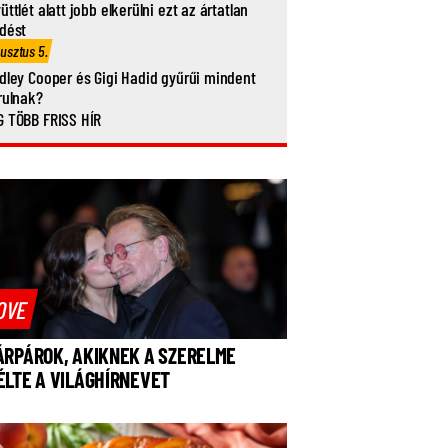
üttlét alatt jobb elkerülni ezt az ártatlan
dést
usztus 5.
dley Cooper és Gigi Hadid gyűrűi mindent
rulnak?
 TÖBB FRISS HÍR
OVE
ÁRPÁROK, AKIKNEK A SZERELME
ÉLTE A VILÁGHÍRNEVET