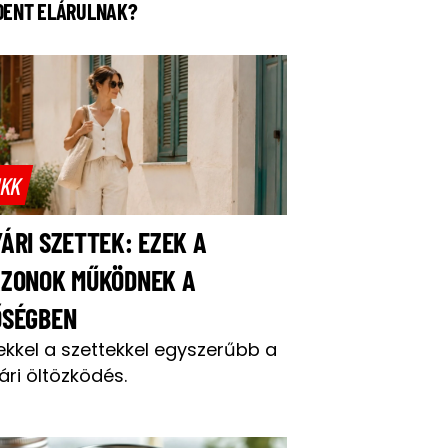
DENT ELÁRULNAK?
IKK
ÁRI SZETTEK: EZEK A
AZONOK MŰKÖDNEK A
ŐSÉGBEN
ekkel a szettekkel egyszerűbb a
ári öltözködés.