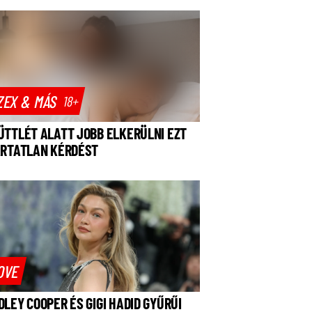
ZEX & MÁS
18+
ÜTTLÉT ALATT JOBB ELKERÜLNI EZT
ÁRTATLAN KÉRDÉST
OVE
DLEY COOPER ÉS GIGI HADID GYŰRŰI