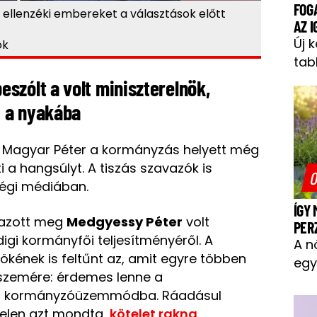
FOG
 ellenzéki embereket a választások előtt
AZ 
Új 
ok
tab
szólt a volt miniszterelnök,
i a nyakába
y Magyar Péter a kormányzás helyett még
 a hangsúlyt. A tiszás szavazók is
O
ségi médiában.
ÍGY
azott meg
Medgyessy Péter
volt
PER
igi kormányfői teljesítményéről. A
A n
nökének is feltűnt az, amit egyre többen
egy
 szemére: érdemes lenne a
i kormányzóüzemmódba. Ráadásul
telen azt mondta,
kötelet rakna