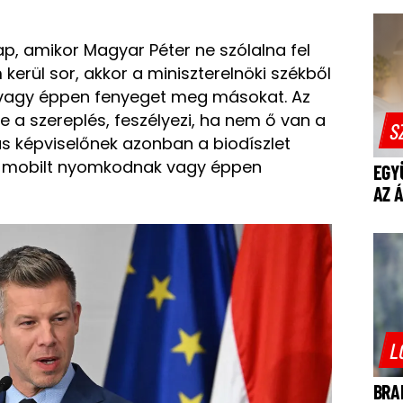
ap, amikor Magyar Péter ne szólalna fel
kerül sor, akkor a miniszterelnöki székből
a vagy éppen fenyeget meg másokat. Az
e a szereplés, feszélyezi, ha nem ő van a
S
s képviselőnek azonban a biodíszlet
ll, mobilt nyomkodnak vagy éppen
EGY
AZ 
L
BRA