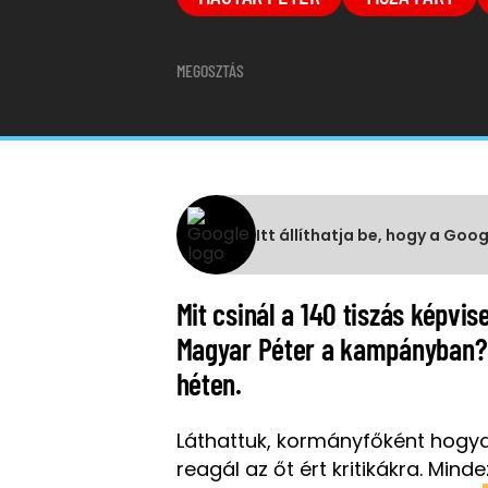
MEGOSZTÁS
Itt állíthatja be, hogy a Goo
Mit csinál a 140 tiszás képvis
Magyar Péter a kampányban? Í
héten.
Láthattuk, kormányfőként hogya
reagál az őt ért kritikákra. Minde