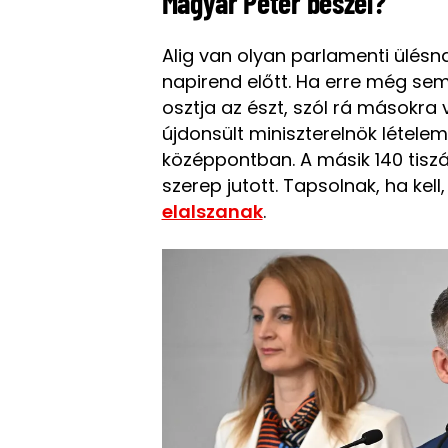
Magyar Péter beszél?
Alig van olyan parlamenti ülésn
napirend előtt. Ha erre még sem 
osztja az észt, szól rá másokr
újdonsült miniszterelnök lételem
középpontban. A másik 140 tiszá
szerep jutott. Tapsolnak, ha ke
elalszanak
.