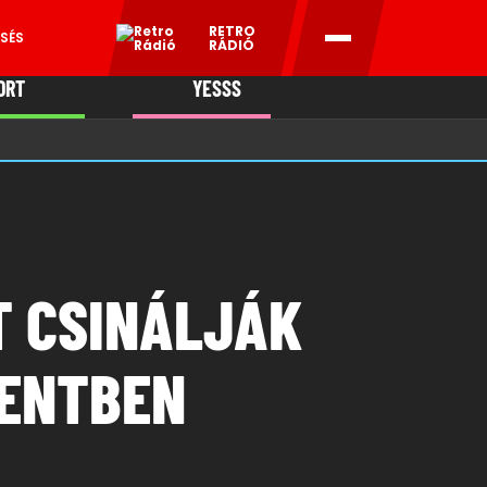
RETRO
SÉS
RÁDIÓ
ORT
YESSS
MANI
T CSINÁLJÁK
MENTBEN