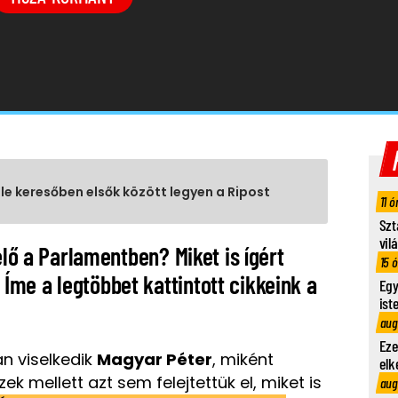
gle keresőben elsők között legyen a Ripost
11 ó
Szt
vil
elő a Parlamentben? Miket is ígért
15 
me a legtöbbet kattintott cikkeink a
Egy
ist
aug
Eze
n viselkedik
Magyar Péter
, miként
elk
zek mellett azt sem felejtettük el, miket is
aug