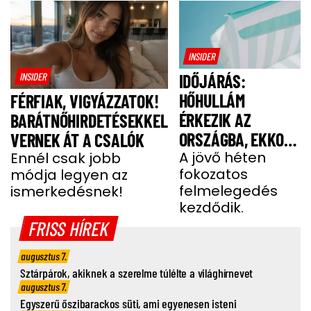
INSIDER
INSIDER
IDŐJÁRÁS:
HŐHULLÁM
FÉRFIAK, VIGYÁZZATOK!
ÉRKEZIK AZ
BARÁTNŐHIRDETÉSEKKEL
ORSZÁGBA, EKKOR
VERNEK ÁT A CSALÓK
ÉR IDE
A jövő héten
Ennél csak jobb
fokozatos
módja legyen az
felmelegedés
ismerkedésnek!
kezdődik.
FRISS HÍREK
augusztus 7.
Sztárpárok, akiknek a szerelme túlélte a világhírnevet
augusztus 7.
Egyszerű őszibarackos süti, ami egyenesen isteni