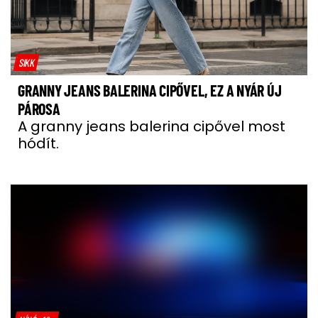
SIKK
GRANNY JEANS BALERINA CIPŐVEL, EZ A NYÁR ÚJ
PÁROSA
A granny jeans balerina cipővel most
hódít.