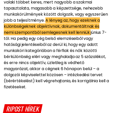
valaki többet keres, mert nagyobb a szakmai
tapasztalata, magasabb a képzettsége, nehezebb
munkakörülmények között dolgozik, vagy egyszerűen
jobb a teljesítménye.
A lényeg az, hogy ezeknek a
különbségeknek objektívnak, dokumentáltnak és
nemi szempontból semlegesnek kell lenniük
június 7-
től. Ha pedig egy cég belső elemzéseiből vagy
hatósági jelentéseiből az derül ki, hogy egy adott
munkaköri kategóriában a férfiak és nők közötti
bérkülönbség eléri vagy meghaladja az 5 százalékot,
és erre nincs objektív, üzletileg is védhető
magyarázat, akkor a cégnek 6 hónapon belül – a
dolgozói képviselettel közösen – intézkedési tervet
(bérértékelést) kell végrehajtania, és korrigálnia kell a
fizetéseket.
RIPOST HÍREK