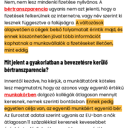
Nem, nem lesz mindenki fizetése nyilvános. A
bértranszparencia
ugyanis nem azt jelenti, hogy a
fizetések felkerülnek az internetre, vagy név szerint ki
lesznek függesztve a faliújságra.
A változások
alapvetően a cégek belső folyamatait érintik majd, és
ennek köszönhetően jóval több információt
kaphatnak a munkavállalók a fizetéseket illetően,
mint eddig.
Mit jelent a gyakorlatban a bevezetésre kerülő
bértranszparencia?
Innentől kezdve, ha kérjük, a munkáltatónk köteles
lesz megmutatni, hogy az azonos vagy egyenlő értékű
munkakörben
dolgozó kollégák átlagosan mennyit
keresnek, nemek szerinti bontásban.
Ennek pedig
egyetlen célja van, az egyenlő munkáért egyenlő bér.
Az Eurostat adatai szerint ugyanis az EU-ban a nők
átlagosan 11 százalékkal keresnek kevesebbet