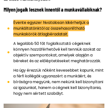
Milyen jogaik lesznek innentől a munkavállalóknak?
Évente egyszer hivatalosan kikérhetjük a
munkáltatónktól az összehasonlítható
munkakörök átlagbéradatait.
A legalább 50 főt foglalkoztató cégeknek
könnyen hozzáférhetővé kell tenniük azokat az
objektív szempontokat, amelyek alapján a
béreket és az előléptetéseket meghatározzák.
Ha úgy érezzük nőként kevesebbet kapunk, mint
a férfi kollégák ugyanazért a munkáért, és
bíróságra megyünk, nem nekünk kell bizonyítani
az igazunkat, hanem a cégnek kell bizonyítania,
hogy nem sértett szabályt.