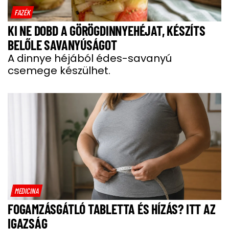
FAZÉK
KI NE DOBD A GÖRÖGDINNYEHÉJAT, KÉSZÍTS
BELŐLE SAVANYÚSÁGOT
A dinnye héjából édes-savanyú
csemege készülhet.
MEDICINA
FOGAMZÁSGÁTLÓ TABLETTA ÉS HÍZÁS? ITT AZ
IGAZSÁG