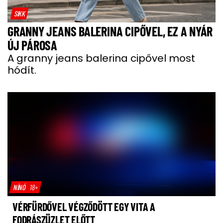
SIKK
GRANNY JEANS BALERINA CIPŐVEL, EZ A NYÁR
ÚJ PÁROSA
A granny jeans balerina cipővel most
hódít.
NÍNÓ
18+
VÉRFÜRDŐVEL VÉGZŐDÖTT EGY VITA A
FODRÁSZÜZLET ELŐTT