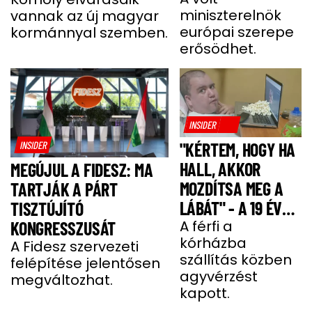
miniszterelnök
vannak az új magyar
SZÖVETSÉGÉT
európai szerepe
kormánnyal szemben.
ÉPÍTI TOVÁBB
erősödhet.
INSIDER
INSIDER
"KÉRTEM, HOGY HA
HALL, AKKOR
MEGÚJUL A FIDESZ: MA
MOZDÍTSA MEG A
TARTJÁK A PÁRT
LÁBÁT" - A 19 ÉVES
TISZTÚJÍTÓ
BENCE HÓNAPOKIG
A férfi a
KONGRESSZUSÁT
kórházba
KÓMÁBAN FEKÜDT
A Fidesz szervezeti
szállítás közben
felépítése jelentősen
A BALESETE UTÁN
agyvérzést
megváltozhat.
kapott.