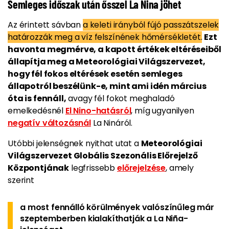
Semleges időszak után ősszel La Nina jöhet
Az érintett sávban
a keleti irányból fújó passzátszelek
határozzák meg a víz felszínének hőmérsékletét.
Ezt
havonta megmérve, a kapott értékek eltéréseiből
állapítja meg a Meteorológiai Világszervezet,
hogy fél fokos eltérések esetén semleges
állapotról beszélünk-e, mint ami idén március
óta is fennáll,
avagy fél fokot meghaladó
emelkedésnél
El Nino-hatásról
, míg ugyanilyen
negatív változásnál
La Nináról.
Utóbbi jelenségnek nyithat utat a
Meteorológiai
Világszervezet Globális Szezonális Előrejelző
Központjának
legfrissebb
előrejelzése
, amely
szerint
a most fennálló körülmények valószínűleg már
szeptemberben kialakíthatják a La Niña-