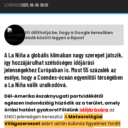
LÉTREHOZVA
2025. 09. 09. 09:30
Itt állíthatja be, hogy a Google keresőben
elsők között legyen a Ripost
A La Niña a globális klímában nagy szerepet játszik,
így hozzájárulhat szélsőséges időjárási
jelenségekhez Európában is. Most 55 százalék az
esélye, hogy a Csendes-óceán egyenlítői térségében
a La Niña válik uralkodóvá.
Dél-Amerika északnyugati partvidékétől
egészen Indonéziáig húzódik az a terület, amely
óriási hatást gyakorol Földünk
időjárására
az
ENSO jelenségen keresztül.
A
Meteorológiai
Világszervezet
ezért aztán különös figyelmet fordít