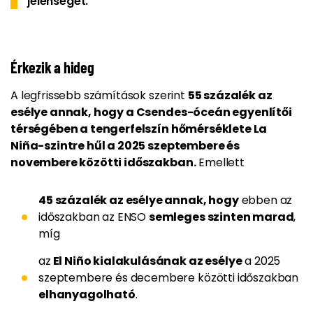
jelenséget.
Érkezik a hideg
A legfrissebb számítások szerint
55 százalék az
esélye annak, hogy a Csendes-óceán egyenlítői
térségében a tengerfelszín hőmérséklete La
Niña-szintre hűl a 2025 szeptembere és
novembere közötti időszakban.
Emellett
45 százalék az esélye annak, hogy
ebben az
időszakban az ENSO
semleges szinten marad
,
míg
az
El Niño kialakulásának az esélye
a 2025
szeptembere és decembere közötti időszakban
elhanyagolható
.