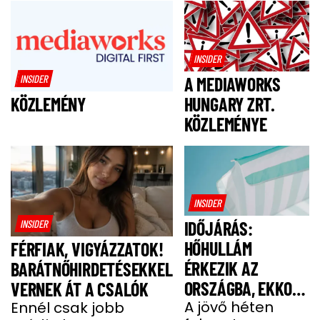
INSIDER
INSIDER
A MEDIAWORKS
HUNGARY ZRT.
KÖZLEMÉNY
KÖZLEMÉNYE
INSIDER
INSIDER
IDŐJÁRÁS:
HŐHULLÁM
FÉRFIAK, VIGYÁZZATOK!
ÉRKEZIK AZ
BARÁTNŐHIRDETÉSEKKEL
ORSZÁGBA, EKKOR
VERNEK ÁT A CSALÓK
ÉR IDE
A jövő héten
Ennél csak jobb