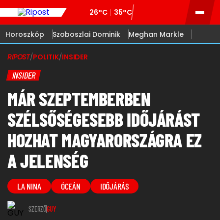
26°C
35°C
Horoszkóp
Szoboszlai Dominik
Meghan Markle
RIPOST
/
POLITIK
/
INSIDER
INSIDER
MÁR SZEPTEMBERBEN
SZÉLSŐSÉGESEBB IDŐJÁRÁST
HOZHAT MAGYARORSZÁGRA EZ
A JELENSÉG
LA NINA
ÓCEÁN
IDŐJÁRÁS
SZERZŐ
GUY