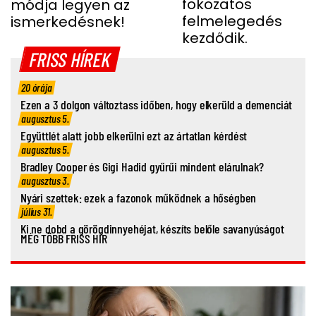
fokozatos
módja legyen az
felmelegedés
ismerkedésnek!
kezdődik.
FRISS HÍREK
20 órája
Ezen a 3 dolgon változtass időben, hogy elkerüld a demenciát
augusztus 5.
Együttlét alatt jobb elkerülni ezt az ártatlan kérdést
augusztus 5.
Bradley Cooper és Gigi Hadid gyűrűi mindent elárulnak?
augusztus 3.
Nyári szettek: ezek a fazonok működnek a hőségben
július 31.
Ki ne dobd a görögdinnyehéjat, készíts belőle savanyúságot
MÉG TÖBB FRISS HÍR