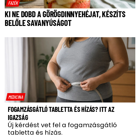
FAZÉK
KI NE DOBD A GÖRÖGDINNYEHÉJAT, KÉSZÍTS
BELŐLE SAVANYÚSÁGOT
MEDICINA
FOGAMZÁSGÁTLÓ TABLETTA ÉS HÍZÁS? ITT AZ
IGAZSÁG
Új kérdést vet fel a fogamzásgátló
tabletta és hízás.