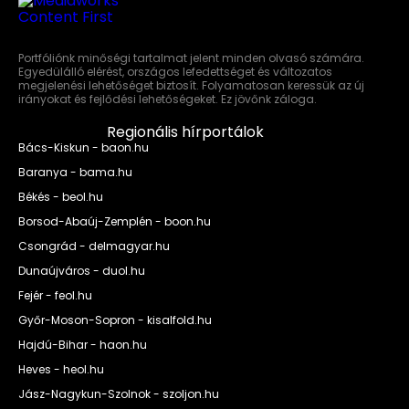
Portfóliónk minőségi tartalmat jelent minden olvasó számára.
Egyedülálló elérést, országos lefedettséget és változatos
megjelenési lehetőséget biztosít. Folyamatosan keressük az új
irányokat és fejlődési lehetőségeket. Ez jövőnk záloga.
Regionális hírportálok
Bács-Kiskun - baon.hu
Baranya - bama.hu
Békés - beol.hu
Borsod-Abaúj-Zemplén - boon.hu
Csongrád - delmagyar.hu
Dunaújváros - duol.hu
Fejér - feol.hu
Győr-Moson-Sopron - kisalfold.hu
Hajdú-Bihar - haon.hu
Heves - heol.hu
Jász-Nagykun-Szolnok - szoljon.hu