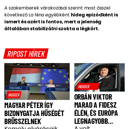
A szakemberek várakozásai szerint most ősszel
következő La Nina egyébként
hideg epizódként is
ismert és azért is fontos, mert a jelenség
általában stabilizálni szokta a légkört.
RIPOST HÍREK
INSIDER
INSIDER
ORBÁN VIKTOR
MARAD A FIDESZ
MAGYAR PÉTER ÍGY
ÉLÉN, ÉS EURÓPA
BIZONYGATJA HŰSÉGÉT
LEGNAGYOBB
BRÜSSZELNEK
JOBBOLDALI
A volt
Komoly elvárásaik