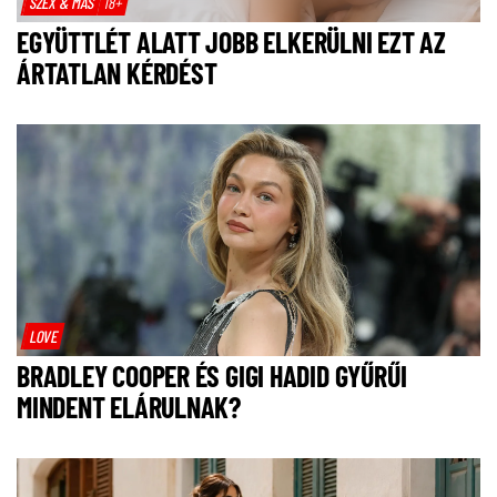
SZEX & MÁS
18+
EGYÜTTLÉT ALATT JOBB ELKERÜLNI EZT AZ
ÁRTATLAN KÉRDÉST
LOVE
BRADLEY COOPER ÉS GIGI HADID GYŰRŰI
MINDENT ELÁRULNAK?