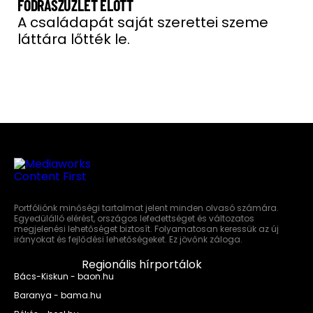
FODRÁSZÜZLET ELŐTT
A családapát saját szerettei szeme
láttára lőtték le.
Portfóliónk minőségi tartalmat jelent minden olvasó számára.
Egyedülálló elérést, országos lefedettséget és változatos
megjelenési lehetőséget biztosít. Folyamatosan keressük az új
irányokat és fejlődési lehetőségeket. Ez jövőnk záloga.
Regionális hírportálok
Bács-Kiskun - baon.hu
Baranya - bama.hu