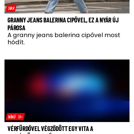
SIKK
GRANNY JEANS BALERINA CIPŐVEL, EZ A NYÁR ÚJ
PÁROSA
A granny jeans balerina cipővel most
hódít.
NÍNÓ
18+
VÉRFÜRDŐVEL VÉGZŐDÖTT EGY VITA A