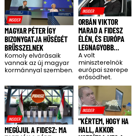
INSIDER
INSIDER
ORBÁN VIKTOR
MARAD A FIDESZ
MAGYAR PÉTER ÍGY
ÉLÉN, ÉS EURÓPA
BIZONYGATJA HŰSÉGÉT
LEGNAGYOBB
BRÜSSZELNEK
JOBBOLDALI
A volt
Komoly elvárásaik
miniszterelnök
vannak az új magyar
SZÖVETSÉGÉT
európai szerepe
kormánnyal szemben.
ÉPÍTI TOVÁBB
erősödhet.
INSIDER
INSIDER
"KÉRTEM, HOGY HA
HALL, AKKOR
MEGÚJUL A FIDESZ: MA