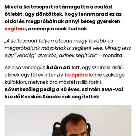
Mivel a licitcsoport is támogatta a család
ötletét, úgy döntöttek, hogy fennmarad ez az
oldal és megpróbálnak annyi beteg gyereken
segíteni
, amennyin csak tudnak.
„A licitcsoport folyamatosan megy tovább és
megpróbálunk másoknak is segíteni vele. Mindig lesz
egy "vendég" gyerkőc, akinek segítünk”
– mondta.
Az első vendégük
Ádám Ati
lett, egy szolnoki kisfiú,
akinek egy fél év intenzív
terápiára
lenne szüksége
külföldön, melynek ára másfél millió forint.
Következőleg pedig a 40 éves, szintén SMA-val
küzdő Kecskés Sándornak segítettek.