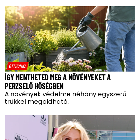
OTTHONKA
ÍGY MENTHETED MEG A NÖVÉNYEKET A
PERZSELŐ HŐSÉGBEN
A növények védelme néhány egyszerű
trükkel megoldható.