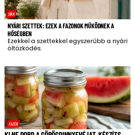
SIKK
NYÁRI SZETTEK: EZEK A FAZONOK MŰKÖDNEK A
HŐSÉGBEN
Ezekkel a szettekkel egyszerűbb a nyári
öltözködés.
FAZÉK
KI NE DOBD A GÖRÖGDINNYEHÉJAT, KÉSZÍTS