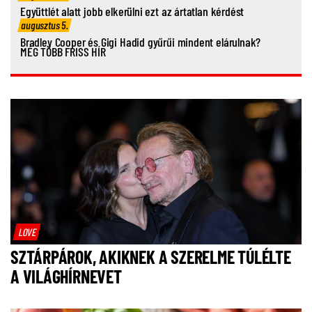
Együttlét alatt jobb elkerülni ezt az ártatlan kérdést
augusztus 5.
Bradley Cooper és Gigi Hadid gyűrűi mindent elárulnak?
MÉG TÖBB FRISS HÍR
LOVE
SZTÁRPÁROK, AKIKNEK A SZERELME TÚLÉLTE
A VILÁGHÍRNEVET