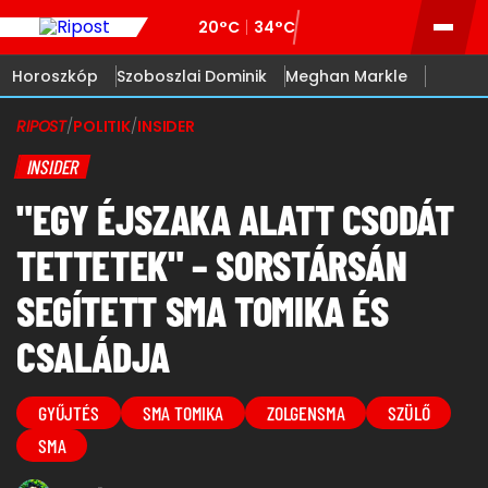
20°C
34°C
Horoszkóp
Szoboszlai Dominik
Meghan Markle
RIPOST
/
POLITIK
/
INSIDER
INSIDER
"EGY ÉJSZAKA ALATT CSODÁT
TETTETEK" – SORSTÁRSÁN
SEGÍTETT SMA TOMIKA ÉS
CSALÁDJA
GYŰJTÉS
SMA TOMIKA
ZOLGENSMA
SZÜLŐ
SMA