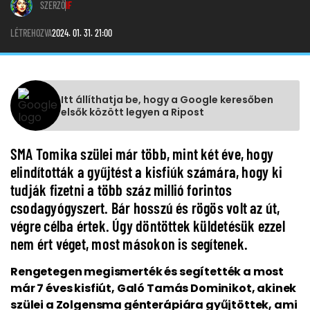
SZERZŐ
IF
LÉTREHOZVA
2024. 01. 31. 21:00
Itt állíthatja be, hogy a Google keresőben
elsők között legyen a Ripost
SMA Tomika szülei már több, mint két éve, hogy
elindították a gyűjtést a kisfiúk számára, hogy ki
tudják fizetni a több száz millió forintos
csodagyógyszert. Bár hosszú és rögös volt az út,
végre célba értek. Úgy döntöttek küldetésük ezzel
nem ért véget, most másokon is segítenek.
Rengetegen megismerték és segítették a most
már 7 éves kisfiút, Galó Tamás Dominikot, akinek
szülei a Zolgensma génterápiára gyűjtöttek, ami