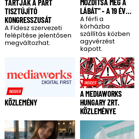
MOZDÍTSA MEG A
TARTJÁK A PÁRT
LÁBÁT" - A 19 ÉVES
TISZTÚJÍTÓ
BENCE HÓNAPOKIG
A férfi a
KONGRESSZUSÁT
kórházba
KÓMÁBAN FEKÜDT
A Fidesz szervezeti
szállítás közben
felépítése jelentősen
A BALESETE UTÁN
agyvérzést
megváltozhat.
kapott.
INSIDER
INSIDER
A MEDIAWORKS
HUNGARY ZRT.
KÖZLEMÉNY
KÖZLEMÉNYE