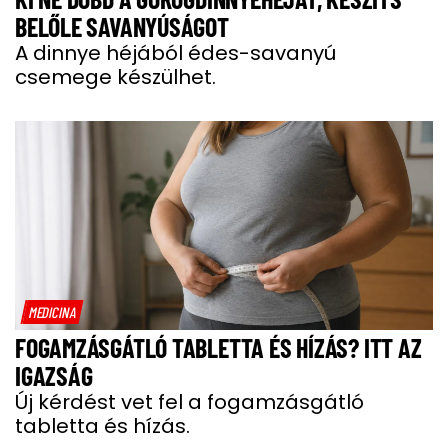
BELŐLE SAVANYÚSÁGOT
A dinnye héjából édes-savanyú
csemege készülhet.
MEDICINA
FOGAMZÁSGÁTLÓ TABLETTA ÉS HÍZÁS? ITT AZ
IGAZSÁG
Új kérdést vet fel a fogamzásgátló
tabletta és hízás.