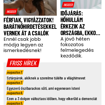
INSIDER
INSIDER
IDŐJÁRÁS:
HŐHULLÁM
FÉRFIAK, VIGYÁZZATOK!
ÉRKEZIK AZ
BARÁTNŐHIRDETÉSEKKEL
ORSZÁGBA, EKKOR
VERNEK ÁT A CSALÓK
ÉR IDE
A jövő héten
Ennél csak jobb
fokozatos
módja legyen az
felmelegedés
ismerkedésnek!
kezdődik.
FRISS HÍREK
augusztus 7.
Sztárpárok, akiknek a szerelme túlélte a világhírnevet
augusztus 7.
Egyszerű őszibarackos süti, ami egyenesen isteni
augusztus 6.
Ezen a 3 dolgon változtass időben, hogy elkerüld a demenciát
augusztus 5.