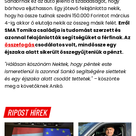
Sándornak ez az autó jelenti a szabadságot, hogy
bárhova eljuthasson. Egy jótevő felajánlotta nekik,
hogy ha össze tudnak szedni 150.000 Forintot március
4-ig, akkor ő elutalja nekik az összeg másik felét.
Erről
SMA Tomika családja is tudomást szerzett és
azonnal felajánlották segítségüket a férfinak. Az
összefogás
csodálatos volt, mindössze egy
éjszaka alatt sikerült összegyűjteniük a pénzt.
"Hálásan köszönöm Nektek, hogy péntek este
ismeretlenül is azonnal Sankó segítségére siettetek
és egy éjszaka alatt csodát tettetek."
– köszönte
meg a követőknek Anikó.
RIPOST HÍREK