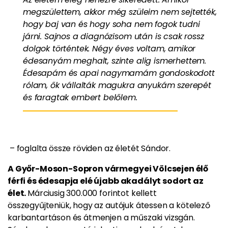
megszülettem, akkor még szüleim nem sejtették,
hogy baj van és hogy soha nem fogok tudni
járni. Sajnos a diagnózisom után is csak rossz
dolgok történtek. Négy éves voltam, amikor
édesanyám meghalt, szinte alig ismerhettem.
Édesapám és apai nagymamám gondoskodott
rólam, ők vállalták magukra anyukám szerepét
és faragtak embert belőlem.
– foglalta össze röviden az életét Sándor.
A Győr-Moson-Sopron vármegyei Völcsejen élő
férfi és édesapja elé újabb akadályt sodort az
élet.
Márciusig 300.000 forintot kellett
összegyűjteniük, hogy az autójuk átessen a kötelező
karbantartáson és átmenjen a műszaki vizsgán.