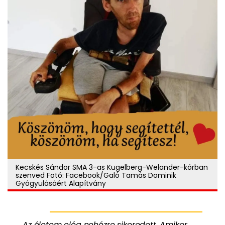
Kecskés Sándor SMA 3-as Kugelberg-Welander-kórban
szenved Fotó: Facebook/Galó Tamás Dominik
Gyógyulásáért Alapítvány
Az életem elég nehézre sikeredett. Amikor