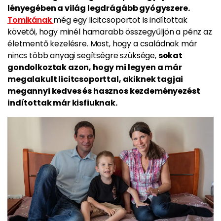
lényegében a világ legdrágább gyógyszere.
Tomikának
még egy licitcsoportot is indítottak
követői, hogy minél hamarabb összegyűljön a pénz az
életmentő kezelésre. Most, hogy a családnak már
nincs több anyagi segítségre szüksége,
sokat
gondolkoztak azon, hogy mi legyen a már
megalakult licitcsoporttal, akiknek tagjai
megannyi kedves és hasznos kezdeményezést
indítottak már kisfiuknak.