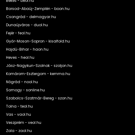
Békés - beol.hu
Borsod-Abaúj-Zemplén - boon.hu
Csongrád - delmagyar.hu
Dunaújváros - duol.hu
Fejér - feol.hu
Győr-Moson-Sopron - kisalfold.hu
Hajdú-Bihar - haon.hu
Heves - heol.hu
Jász-Nagykun-Szolnok - szoljon.hu
Komárom-Esztergom - kemma.hu
Nógrád - nool.hu
Somogy - sonline.hu
Szabolcs-Szatmár-Bereg - szon.hu
Tolna - teol.hu
Vas - vaol.hu
Veszprém - veol.hu
Zala - zaol.hu