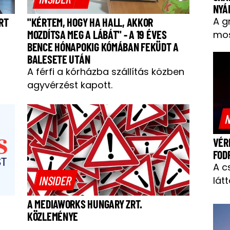
NYÁ
A g
RT
"KÉRTEM, HOGY HA HALL, AKKOR
MOZDÍTSA MEG A LÁBÁT" - A 19 ÉVES
mos
BENCE HÓNAPOKIG KÓMÁBAN FEKÜDT A
BALESETE UTÁN
A férfi a kórházba szállítás közben
agyvérzést kapott.
N
VÉR
FOD
A c
INSIDER
látt
A MEDIAWORKS HUNGARY ZRT.
KÖZLEMÉNYE