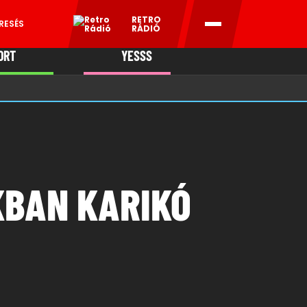
RETRO
RESÉS
RÁDIÓ
ORT
YESSS
MANI
KBAN KARIKÓ