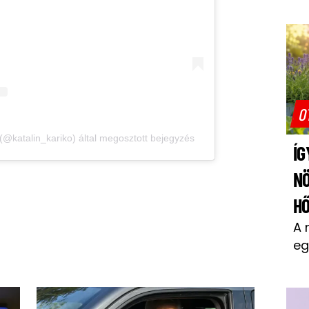
O
 (@katalin_kariko) által megosztott bejegyzés
ÍG
N
H
A 
eg