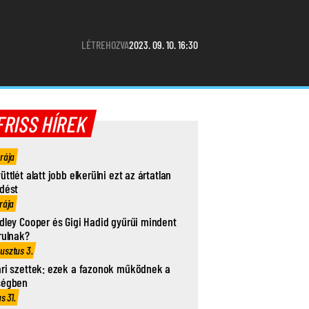
LÉTREHOZVA
2023. 09. 10. 16:30
FRISS HÍREK
órája
üttlét alatt jobb elkerülni ezt az ártatlan
dést
rája
dley Cooper és Gigi Hadid gyűrűi mindent
rulnak?
usztus 3.
ri szettek: ezek a fazonok működnek a
ségben
us 31.