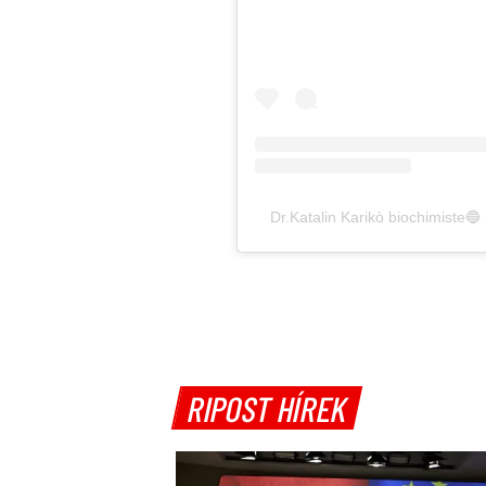
Dr.Katalin Karikò biochimiste🔵
RIPOST HÍREK