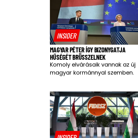
INSIDER
MAGYAR PÉTER ÍGY BIZONYGATJA
HŰSÉGÉT BRÜSSZELNEK
Komoly elvárásaik vannak az új
magyar kormánnyal szemben.
INSIDER