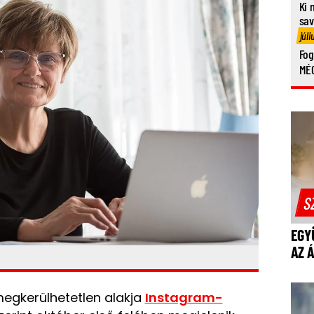
Ki 
sa
júli
Fog
MÉG
S
EGY
AZ 
megkerülhetetlen alakja
Instagram-