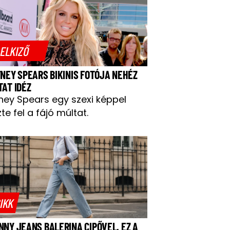
ELKIZŐ
TNEY SPEARS BIKINIS FOTÓJA NEHÉZ
TAT IDÉZ
tney Spears egy szexi képpel
te fel a fájó múltat.
IKK
NNY JEANS BALERINA CIPŐVEL, EZ A