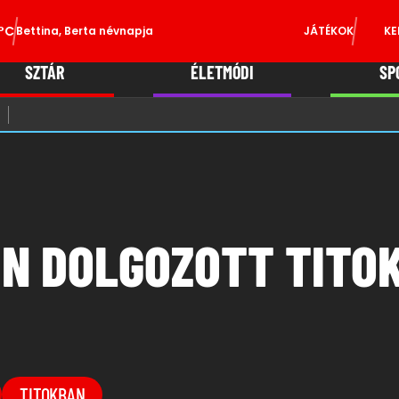
°C
Bettina, Berta névnapja
JÁTÉKOK
KE
SZTÁR
ÉLETMÓDI
SP
IN DOLGOZOTT TITO
TITOKBAN