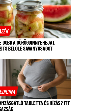
AZÉK
NE DOBD A GÖRÖGDINNYEHÉJAT,
ZÍTS BELŐLE SAVANYÚSÁGOT
EDICINA
AMZÁSGÁTLÓ TABLETTA ÉS HÍZÁS? ITT
IGAZSÁG