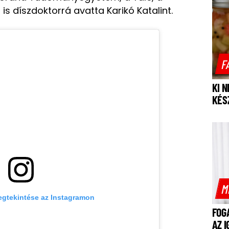
s díszdoktorrá avatta Karikó Katalint.
F
KI 
KÉS
M
egtekintése az Instagramon
FOG
AZ 