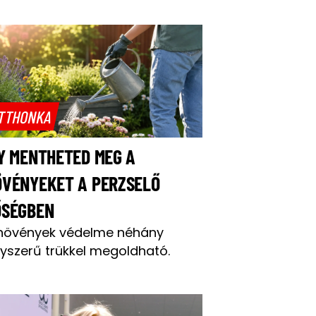
TTHONKA
Y MENTHETED MEG A
ÖVÉNYEKET A PERZSELŐ
ŐSÉGBEN
növények védelme néhány
yszerű trükkel megoldható.