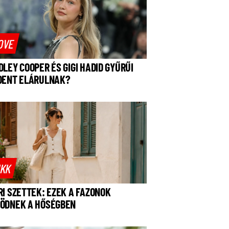
OVE
DLEY COOPER ÉS GIGI HADID GYŰRŰI
DENT ELÁRULNAK?
IKK
RI SZETTEK: EZEK A FAZONOK
ÖDNEK A HŐSÉGBEN