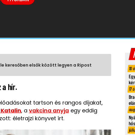
gle keresőben elsők között legyen a Ripost
10 
Egy
kér
a hír.
17 ó
Bra
előadásokat tartson és rangos díjakat,
elá
aug
 Katalin
, a
vakcina anyja
egy eddig
Nyá
tt: életrajzi könyvet írt.
hő
júli