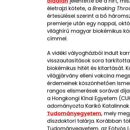
oldalán
jelentette be a hírt, mi
életrajzi kötete, a
Breaking Throu
értesülései szerint a bő hároms
premierje után egy nappal, októ
világhírű magyar biokémikus k
címmel.
A vidéki vályogházból indult ka
visszautasítások sora tarkítot
biokémikus hitét és kitartását. K
világjárvány elleni vakcina meg
érdemeinek köszönhetően ismer
rangos elismerések sorával dí
a Hongkongi Kínai Egyetem (C
adományozta Karikó Katalinnak 
Tudományegyetem
, mely meg
díszdoktori talárja. Korábban t
Tudományegyetem, az Eötvös L