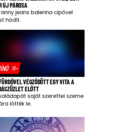
R ÚJ PÁROSA
ranny jeans balerina cipővel
t hódít.
ÍNÓ
18+
FÜRDŐVEL VÉGZŐDÖTT EGY VITA A
RÁSZÜZLET ELŐTT
saládapát saját szerettei szeme
ára lőtték le.