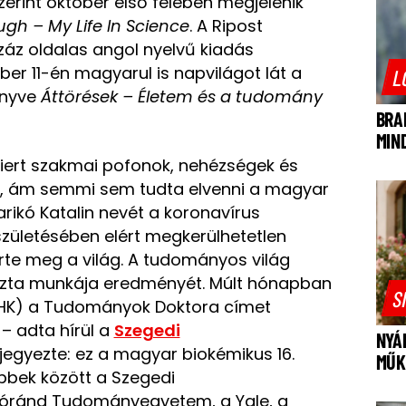
szerint október első felében megjelenik
gh – My Life In Science
. A Ripost
záz oldalas angol nyelvű kiadás
ber 11-én magyarul is napvilágot lát a
L
önyve
Áttörések – Életem és a tudomány
BRA
MIN
rriert szakmai pofonok, nehézségek és
ta, ám semmi sem tudta elvenni a magyar
arikó Katalin nevét a koronavírus
születésében elért megkerülhetetlen
te meg a világ. A tudományos világ
jazta munkája eredményét. Múlt hónapban
S
UHK) a Tudományok Doktora címet
– adta hírül a
Szegedi
NYÁ
jegyezte: ez a magyar biokémikus 16.
MŰK
öbbek között a Szegedi
óránd Tudományegyetem, a Yale, a