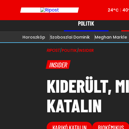
24°C
40
POLITIK
Horoszkóp
Szoboszlai Dominik
Meghan Markle
RIPOST
/
POLITIK
/
INSIDER
INSIDER
KIDERÜLT, M
KATALIN
KARIKÓ KATALIN
BIOKÉMIKUS