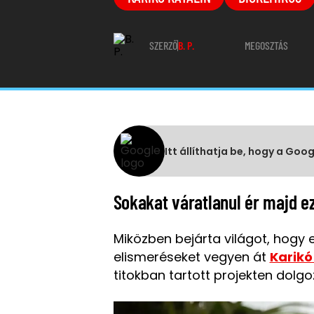
SZERZŐ
B. P.
MEGOSZTÁS
Itt állíthatja be, hogy a Goo
Sokakat váratlanul ér majd ez 
Miközben bejárta világot, hogy 
elismeréseket vegyen át
Karikó
titokban tartott projekten dolgozo