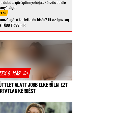
ne dobd a görögdinnyehéjat, készíts belőle
vanyúságot
us 30.
amzásgátló tabletta és hízás? Itt az igazság
 TÖBB FRISS HÍR
ZEX & MÁS
18+
ÜTTLÉT ALATT JOBB ELKERÜLNI EZT
ÁRTATLAN KÉRDÉST