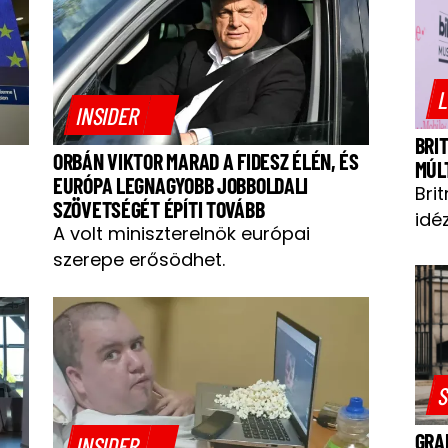
L
INSIDER
BRI
ORBÁN VIKTOR MARAD A FIDESZ ÉLÉN, ÉS
MÚL
EURÓPA LEGNAGYOBB JOBBOLDALI
Bri
SZÖVETSÉGÉT ÉPÍTI TOVÁBB
idéz
A volt miniszterelnök európai
szerepe erősödhet.
S
GRA
INSIDER