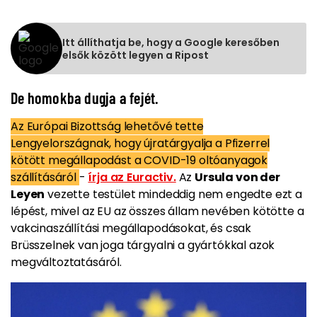
Itt állíthatja be, hogy a Google keresőben
elsők között legyen a Ripost
De homokba dugja a fejét.
Az Európai Bizottság lehetővé tette
Lengyelországnak, hogy újratárgyalja a Pfizerrel
kötött megállapodást a COVID-19 oltóanyagok
szállításáról
-
írja az Euractiv.
Az
Ursula von der
Leyen
vezette testület mindeddig nem engedte ezt a
lépést, mivel az EU az összes állam nevében kötötte a
vakcinaszállítási megállapodásokat, és csak
Brüsszelnek van joga tárgyalni a gyártókkal azok
megváltoztatásáról.