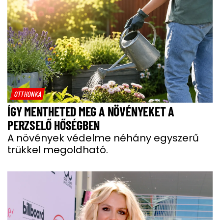
OTTHONKA
ÍGY MENTHETED MEG A NÖVÉNYEKET A
PERZSELŐ HŐSÉGBEN
A növények védelme néhány egyszerű
trükkel megoldható.