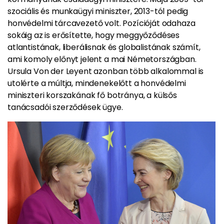
szociális és munkaügyi miniszter, 2013-tól pedig
honvédelmi tárcavezető volt. Pozícióját odahaza
sokáig az is erősítette, hogy meggyőződéses
atlantistának, liberálisnak és globalistának számít,
ami komoly előnyt jelent a mai Németországban.
Ursula Von der Leyent azonban több alkalommal is
utolérte a múltja, mindenekelőtt a honvédelmi
miniszteri korszakának fő botránya, a külsős
tanácsadói szerződések ügye.