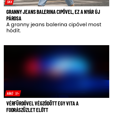
SIKK
GRANNY JEANS BALERINA CIPŐVEL, EZ A NYÁR ÚJ
PÁROSA
A granny jeans balerina cipővel most
hódít.
NÍNÓ
18+
VÉRFÜRDŐVEL VÉGZŐDÖTT EGY VITA A
FODRÁSZÜZLET ELŐTT