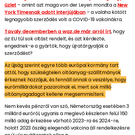
üzlet
– amint azt maga von der Leyen mondta a
New
York Timesnak adott interjújában
– a valaha kötött
legnagyobb szerződés volt a COVID-19 vakcinákra.
Tavaly decemberben a waz.de már arról írt
, hogy
az EU túl sok oltást rendelt, és azt kérdezte,
engednek-e a gyártók, hogy újratárgyalják a
szerződést?
Az újság szerint egyre több európai kormány tart
attól, hogy szükségtelen oltóanyag-szállítmányok
érkeznek hozzájuk, és fennáll annak a veszélye, hogy
eurómilliárdokat pazarolnak el, mert sok millió
oltóanyagadagot kellene megsemmisíteni.
Nem kevés pénzről van szó, Németország esetében 3
milliárd euróról, ugyanis a meglevő készleten felül 160
millió adag érkezése várható 2023-ra és 2024-re,
holott 2023 őszéig elegendő vakcina áll rendelkezésre