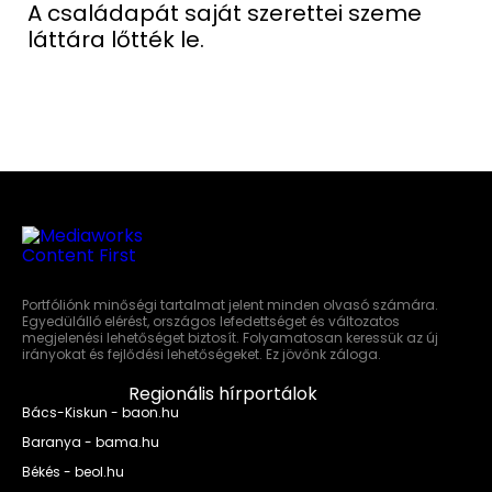
A családapát saját szerettei szeme
láttára lőtték le.
Portfóliónk minőségi tartalmat jelent minden olvasó számára.
Egyedülálló elérést, országos lefedettséget és változatos
megjelenési lehetőséget biztosít. Folyamatosan keressük az új
irányokat és fejlődési lehetőségeket. Ez jövőnk záloga.
Regionális hírportálok
Bács-Kiskun - baon.hu
Baranya - bama.hu
Békés - beol.hu