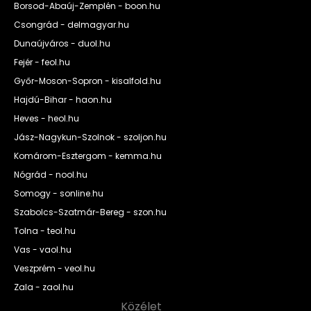
Borsod-Abaúj-Zemplén - boon.hu
Csongrád - delmagyar.hu
Dunaújváros - duol.hu
Fejér - feol.hu
Győr-Moson-Sopron - kisalfold.hu
Hajdú-Bihar - haon.hu
Heves - heol.hu
Jász-Nagykun-Szolnok - szoljon.hu
Komárom-Esztergom - kemma.hu
Nógrád - nool.hu
Somogy - sonline.hu
Szabolcs-Szatmár-Bereg - szon.hu
Tolna - teol.hu
Vas - vaol.hu
Veszprém - veol.hu
Zala - zaol.hu
Közélet