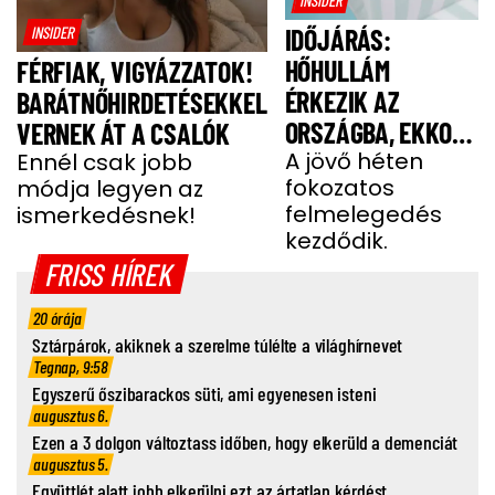
INSIDER
IDŐJÁRÁS:
HŐHULLÁM
FÉRFIAK, VIGYÁZZATOK!
ÉRKEZIK AZ
BARÁTNŐHIRDETÉSEKKEL
ORSZÁGBA, EKKOR
VERNEK ÁT A CSALÓK
ÉR IDE
A jövő héten
Ennél csak jobb
fokozatos
módja legyen az
felmelegedés
ismerkedésnek!
kezdődik.
FRISS HÍREK
20 órája
Sztárpárok, akiknek a szerelme túlélte a világhírnevet
Tegnap, 9:58
Egyszerű őszibarackos süti, ami egyenesen isteni
augusztus 6.
Ezen a 3 dolgon változtass időben, hogy elkerüld a demenciát
augusztus 5.
Együttlét alatt jobb elkerülni ezt az ártatlan kérdést