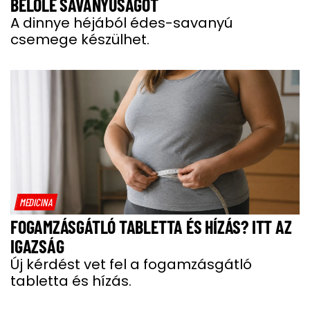
BELŐLE SAVANYÚSÁGOT
A dinnye héjából édes-savanyú
csemege készülhet.
MEDICINA
FOGAMZÁSGÁTLÓ TABLETTA ÉS HÍZÁS? ITT AZ
IGAZSÁG
Új kérdést vet fel a fogamzásgátló
tabletta és hízás.