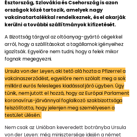
Észtország, Szlovákia és Csehország is azon
országok közé tartozik, amelyek nagy
vakcinatartalékkal rendelkeznek, és el akarják
kerülni a további szállítmányok kifizetését.
A Bizottság tárgyal az oltóanyag-gyártó cégekkel
arról, hogy a szállításokat a tagállamok igényeihez
igazítsák. Egyelőre nem tudni, hogy a felek mikor
fognak megegyezni.
Ursula von der Leyen, aki tető alá hozta a Pfizerrel a
vakcinaszerződést, egyelőre nem szólalt meg a sok
milliárd eurós felesleges kiadással járó ügyben. Úgy
tűnik, nem jutott el hozzá, hogy az Európai Parlament
koronavírus-járvánnyal foglalkozó szakbizottsága
felszólította, hogy jelenjen meg személyesen a
testület ülésén.
Nem csak az Unióban keveredett botrányba Ursula
von der Leyen: még minisztersége idején a német