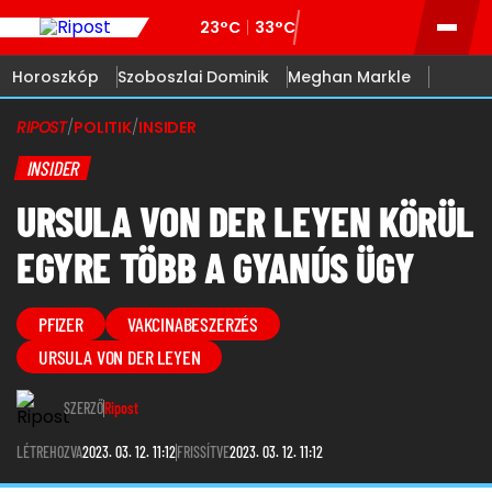
23°C
33°C
Horoszkóp
Szoboszlai Dominik
Meghan Markle
RIPOST
/
POLITIK
/
INSIDER
INSIDER
URSULA VON DER LEYEN KÖRÜL
EGYRE TÖBB A GYANÚS ÜGY
PFIZER
VAKCINABESZERZÉS
URSULA VON DER LEYEN
SZERZŐ
Ripost
LÉTREHOZVA
2023. 03. 12. 11:12
FRISSÍTVE
2023. 03. 12. 11:12