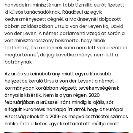
honvédelmi minisztérium több tízmillió eurót fizetett
ki külsős tanácsadóknak. Ráadásul az egyik
kedvezményezett cégnél, a McKinseynél dolgozott
abban az időszakban Ursula von der Leyen fia, David
von der Leyen. A német parlamenti vizsgálat során a
volt miniszterasszony beismerte, hogy hibák
történtek, „és mindennek soha nem lett volna szabad
megtörténnie", de jogi következménye nem lett a
botránynak.
Az uniós vakcinabotrány miatt egyre kínosabb
helyzetbe kerülő Ursula von der Leyent a német
kormányban korábban végzett tevékenységének
árnyai is kísértik. Nem is olyan régen, 2020
februárjában a Brüsszel iránt mindig is lojális, sőt
elfogult Euronews honlapja írt arról, hogy az Európai
Bizottság elnökét a 2019-es megválasztásától számos
kritika érte a kétes ügyekkel tarkított múltja miatt.