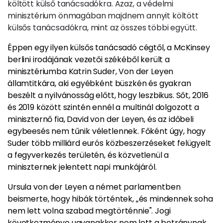
költött külső tanácsadókra. Azaz, a védelmi
minisztérium önmagában majdnem annyit költött
külsős tanácsadókra, mint az összes többi együtt.
Éppen egy ilyen külsős tanácsadó cégtől, a McKinsey
berlini irodájának vezetői székéből került a
minisztériumba Katrin Suder, Von der Leyen
államtitkára, aki egyébként büszkén és gyakran
beszélt a nyilvánosság előtt, hogy leszbikus. Sőt, 2016
és 2019 között szintén ennél a multinál dolgozott a
miniszternő fia, David von der Leyen, és az időbeli
egybeesés nem tűnik véletlennek. Főként úgy, hogy
Suder több milliárd eurós közbeszerzéseket felügyelt
a fegyverkezés területén, és közvetlenül a
miniszternek jelentett napi munkájáról.
Ursula von der Leyen a német parlamentben
beismerte, hogy hibák történtek, „és mindennek soha
nem lett volna szabad megtörténnie". Jogi
következménye ugyanakkor nem lett a botránynak.