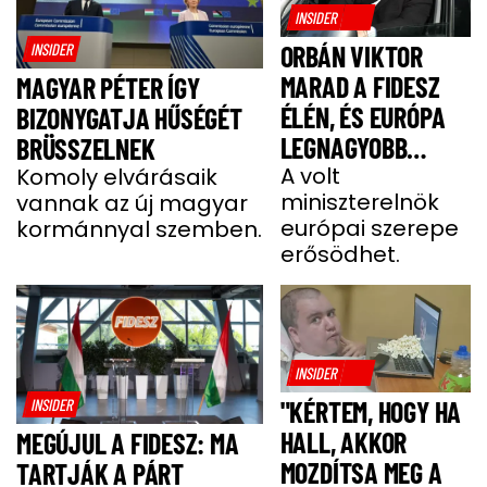
INSIDER
INSIDER
ORBÁN VIKTOR
MARAD A FIDESZ
MAGYAR PÉTER ÍGY
ÉLÉN, ÉS EURÓPA
BIZONYGATJA HŰSÉGÉT
LEGNAGYOBB
BRÜSSZELNEK
JOBBOLDALI
A volt
Komoly elvárásaik
miniszterelnök
vannak az új magyar
SZÖVETSÉGÉT
európai szerepe
kormánnyal szemben.
ÉPÍTI TOVÁBB
erősödhet.
INSIDER
INSIDER
"KÉRTEM, HOGY HA
HALL, AKKOR
MEGÚJUL A FIDESZ: MA
MOZDÍTSA MEG A
TARTJÁK A PÁRT