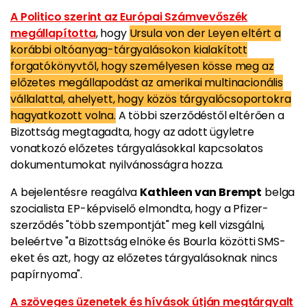
A Politico szerint az Európai Számvevőszék
megállapította
, hogy
Ursula von der Leyen eltért a
korábbi oltóanyag-tárgyalásokon kialakított
forgatókönyvtől, hogy személyesen kösse meg az
előzetes megállapodást az amerikai multinacionális
vállalattal, ahelyett, hogy közös tárgyalócsoportokra
hagyatkozott volna.
A többi szerződéstől eltérően a
Bizottság megtagadta, hogy az adott ügyletre
vonatkozó előzetes tárgyalásokkal kapcsolatos
dokumentumokat nyilvánosságra hozza.
A bejelentésre reagálva
Kathleen van Brempt
belga
szocialista EP-képviselő elmondta, hogy a Pfizer-
szerződés "több szempontját" meg kell vizsgálni,
beleértve "a Bizottság elnöke és Bourla közötti SMS-
eket és azt, hogy az előzetes tárgyalásoknak nincs
papírnyoma".
A szöveges üzenetek és hívások útján megtárgyalt