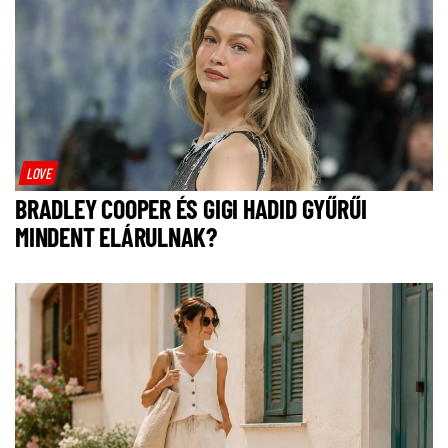
LOVE
BRADLEY COOPER ÉS GIGI HADID GYŰRŰI
MINDENT ELÁRULNAK?