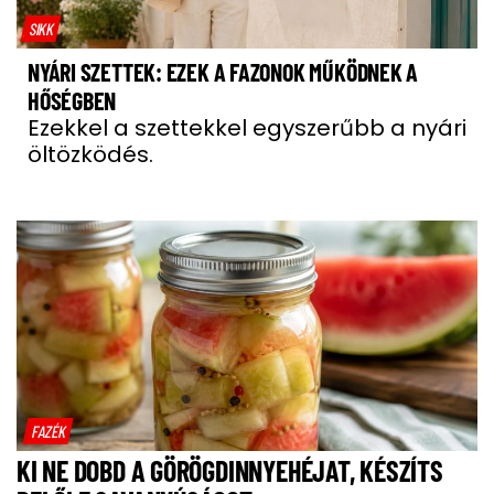
SIKK
NYÁRI SZETTEK: EZEK A FAZONOK MŰKÖDNEK A
HŐSÉGBEN
Ezekkel a szettekkel egyszerűbb a nyári
öltözködés.
FAZÉK
KI NE DOBD A GÖRÖGDINNYEHÉJAT, KÉSZÍTS