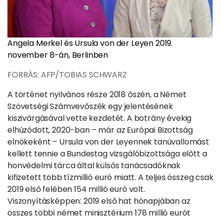
Angela Merkel és Ursula von der Leyen 2019.
november 8-án, Berlinben
FORRÁS: AFP/TOBIAS SCHWARZ
A történet nyilvános része 2018 őszén, a Német
Szövetségi Számvevőszék egy jelentésének
kiszivárgásával vette kezdetét. A botrány évekig
elhúzódott, 2020-ban – már az Európai Bizottság
elnökeként – Ursula von der Leyennek tanúvallomást
kellett tennie a Bundestag vizsgálóbizottsága előtt a
honvédelmi tárca által külsős tanácsadóknak
kifizetett több tízmillió euró miatt. A teljes összeg csak
2019 első felében 154 millió euró volt.
Viszonyításképpen: 2019 első hat hónapjában az
összes többi német minisztérium 178 millió eurót