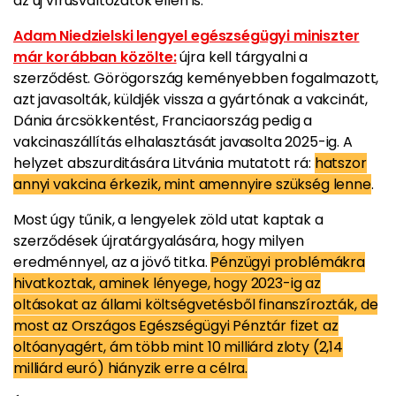
az új vírusváltozatok ellen is.
Adam Niedzielski lengyel egészségügyi miniszter
már korábban közölte:
újra kell tárgyalni a
szerződést. Görögország keményebben fogalmazott,
azt javasolták, küldjék vissza a gyártónak a vakcinát,
Dánia árcsökkentést, Franciaország pedig a
vakcinaszállítás elhalasztását javasolta 2025-ig. A
helyzet abszurditására Litvánia mutatott rá:
hatszor
annyi vakcina érkezik, mint amennyire szükség lenne
.
Most úgy tűnik, a lengyelek zöld utat kaptak a
szerződések újratárgyalására, hogy milyen
eredménnyel, az a jövő titka.
Pénzügyi problémákra
hivatkoztak, aminek lényege, hogy 2023-ig az
oltásokat az állami költségvetésből finanszírozták, de
most az Országos Egészségügyi Pénztár fizet az
oltóanyagért, ám több mint 10 milliárd zloty (2,14
milliárd euró) hiányzik erre a célra.