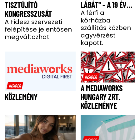
LÁBÁT" - A 19 ÉVES
TISZTÚJÍTÓ
BENCE HÓNAPOKIG
A férfi a
KONGRESSZUSÁT
kórházba
KÓMÁBAN FEKÜDT
A Fidesz szervezeti
szállítás közben
felépítése jelentősen
A BALESETE UTÁN
agyvérzést
megváltozhat.
kapott.
INSIDER
INSIDER
A MEDIAWORKS
HUNGARY ZRT.
KÖZLEMÉNY
KÖZLEMÉNYE
INSIDER