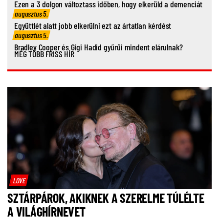
Ezen a 3 dolgon változtass időben, hogy elkerüld a demenciát
augusztus 5.
Együttlét alatt jobb elkerülni ezt az ártatlan kérdést
augusztus 5.
Bradley Cooper és Gigi Hadid gyűrűi mindent elárulnak?
MÉG TÖBB FRISS HÍR
LOVE
SZTÁRPÁROK, AKIKNEK A SZERELME TÚLÉLTE
A VILÁGHÍRNEVET