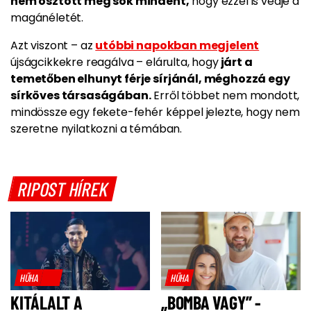
nem osztott meg sok mindent,
hogy ezzel is védje a
magánéletét.
Azt viszont – az
utóbbi napokban megjelent
újságcikkekre reagálva – elárulta, hogy
járt a
temetőben elhunyt férje sírjánál, méghozzá egy
sírköves társaságában.
Erről többet nem mondott,
mindössze egy fekete-fehér képpel jelezte, hogy nem
szeretne nyilatkozni a témában.
RIPOST HÍREK
HŰHA
HŰHA
KITÁLALT A
„BOMBA VAGY” -