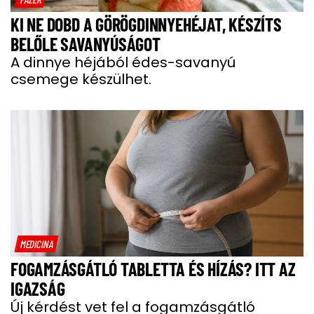
KI NE DOBD A GÖRÖGDINNYEHÉJAT, KÉSZÍTS
BELŐLE SAVANYÚSÁGOT
A dinnye héjából édes-savanyú
csemege készülhet.
MEDICINA
FOGAMZÁSGÁTLÓ TABLETTA ÉS HÍZÁS? ITT AZ
IGAZSÁG
Új kérdést vet fel a fogamzásgátló