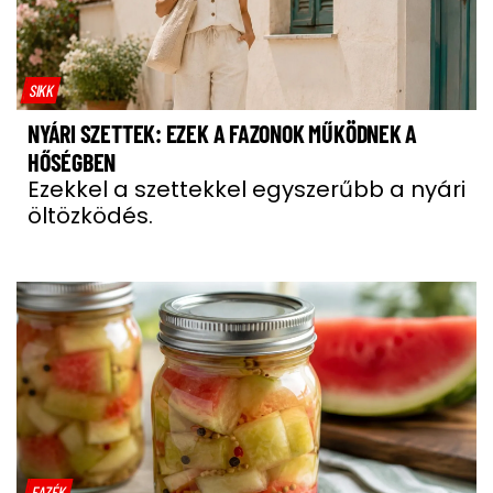
SIKK
NYÁRI SZETTEK: EZEK A FAZONOK MŰKÖDNEK A
HŐSÉGBEN
Ezekkel a szettekkel egyszerűbb a nyári
öltözködés.
FAZÉK