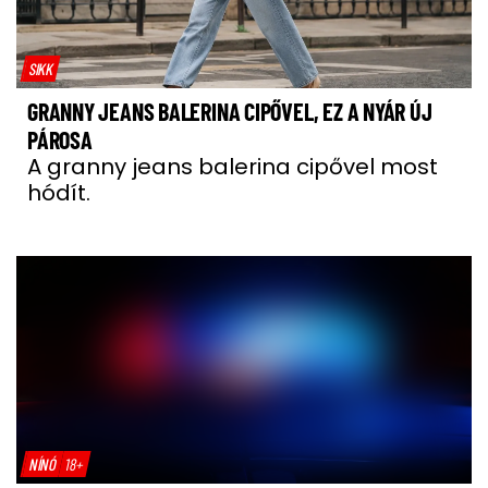
SIKK
GRANNY JEANS BALERINA CIPŐVEL, EZ A NYÁR ÚJ
PÁROSA
A granny jeans balerina cipővel most
hódít.
NÍNÓ
18+