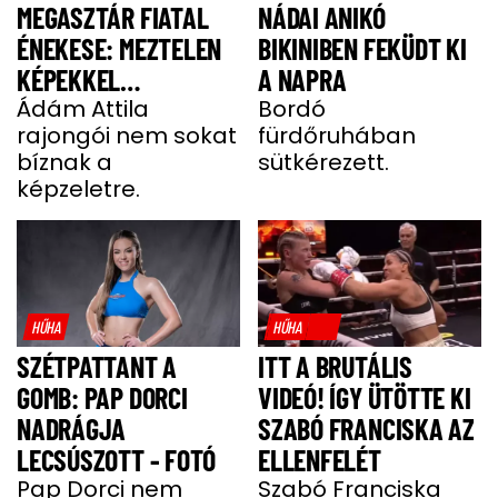
MEGASZTÁR FIATAL
NÁDAI ANIKÓ
ÉNEKESE: MEZTELEN
BIKINIBEN FEKÜDT KI
KÉPEKKEL
A NAPRA
HALMOZZÁK EL A
Ádám Attila
Bordó
rajongói nem sokat
fürdőruhában
RAJONGÓI
bíznak a
sütkérezett.
képzeletre.
HŰHA
HŰHA
SZÉTPATTANT A
ITT A BRUTÁLIS
GOMB: PAP DORCI
VIDEÓ! ÍGY ÜTÖTTE KI
NADRÁGJA
SZABÓ FRANCISKA AZ
LECSÚSZOTT - FOTÓ
ELLENFELÉT
Pap Dorci nem
Szabó Franciska