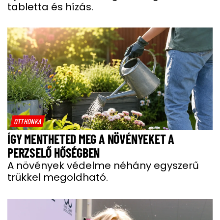
tabletta és hízás.
OTTHONKA
ÍGY MENTHETED MEG A NÖVÉNYEKET A
PERZSELŐ HŐSÉGBEN
A növények védelme néhány egyszerű
trükkel megoldható.