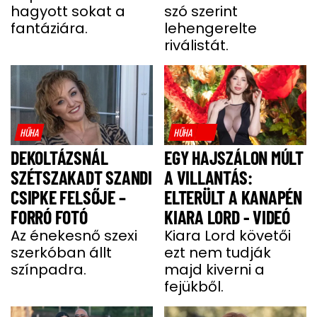
hagyott sokat a
szó szerint
fantáziára.
lehengerelte
riválistát.
HŰHA
HŰHA
DEKOLTÁZSNÁL
EGY HAJSZÁLON MÚLT
SZÉTSZAKADT SZANDI
A VILLANTÁS:
CSIPKE FELSŐJE –
ELTERÜLT A KANAPÉN
FORRÓ FOTÓ
KIARA LORD - VIDEÓ
Az énekesnő szexi
Kiara Lord követői
szerkóban állt
ezt nem tudják
színpadra.
majd kiverni a
fejükből.