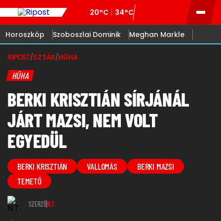
20°C
34°C
Horoszkóp
Szoboszlai Dominik
Meghan Markle
RIPOST
/
SZTÁR
/
HŰHA
HŰHA
BERKI KRISZTIÁN SÍRJÁNÁL
JÁRT MAZSI, NEM VOLT
EGYEDÜL
BERKI KRISZTIÁN
VALLOMÁS
BERKI MAZSI
TEMETŐ
SZERZŐ
N.T.