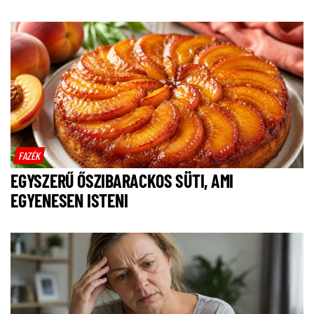
FAZÉK
EGYSZERŰ ŐSZIBARACKOS SÜTI, AMI
EGYENESEN ISTENI