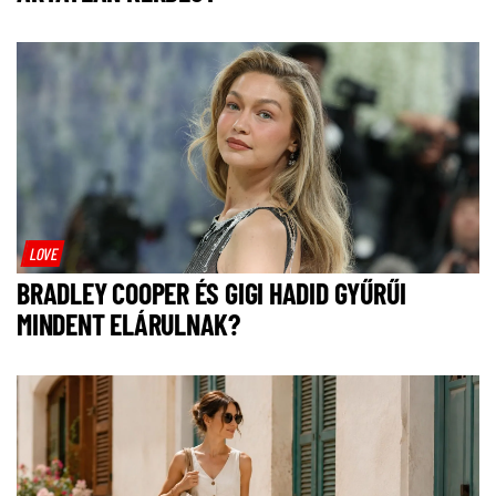
LOVE
BRADLEY COOPER ÉS GIGI HADID GYŰRŰI
MINDENT ELÁRULNAK?