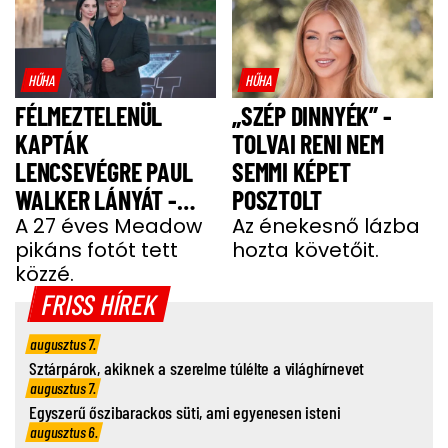
HŰHA
HŰHA
FÉLMEZTELENÜL
„SZÉP DINNYÉK” -
KAPTÁK
TOLVAI RENI NEM
LENCSEVÉGRE PAUL
SEMMI KÉPET
WALKER LÁNYÁT -
POSZTOLT
FOTÓ
A 27 éves Meadow
Az énekesnő lázba
pikáns fotót tett
hozta követőit.
közzé.
FRISS HÍREK
augusztus 7.
Sztárpárok, akiknek a szerelme túlélte a világhírnevet
augusztus 7.
Egyszerű őszibarackos süti, ami egyenesen isteni
augusztus 6.