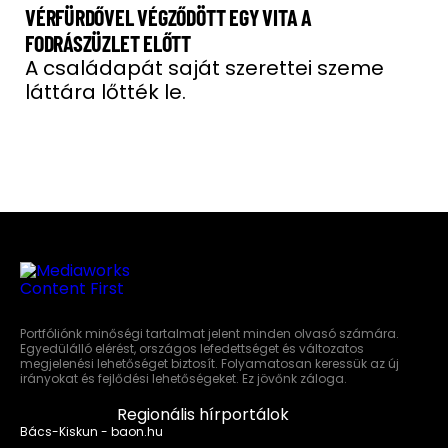
VÉRFÜRDŐVEL VÉGZŐDÖTT EGY VITA A
FODRÁSZÜZLET ELŐTT
A családapát saját szerettei szeme
láttára lőtték le.
Portfóliónk minőségi tartalmat jelent minden olvasó számára.
Egyedülálló elérést, országos lefedettséget és változatos
megjelenési lehetőséget biztosít. Folyamatosan keressük az új
irányokat és fejlődési lehetőségeket. Ez jövőnk záloga.
Regionális hírportálok
Bács-Kiskun - baon.hu