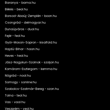
Baranya - bama.hu
Békés - beol.hu
Borsod-Abaúj-Zemplén - boon.hu
Csongrád - delmagyar.hu
Dunaújváros - duol.hu
Fejér - feol.hu
Győr-Moson-Sopron - kisalfold.hu
Hajdú-Bihar - haon.hu
Heves - heol.hu
Jász-Nagykun-Szolnok - szoljon.hu
Komárom-Esztergom - kemma.hu
Nógrád - nool.hu
Somogy - sonline.hu
Szabolcs-Szatmár-Bereg - szon.hu
Tolna - teol.hu
Vas - vaol.hu
Veszprém - veol.hu