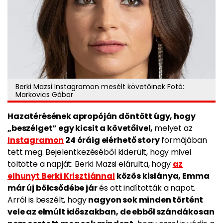
Berki Mazsi Instagramon mesélt követőinek Fotó:
Markovics Gábor
Hazatérésének apropóján döntött úgy, hogy
„beszélget” egy kicsit a követőivel,
melyet az
Instagramon
24 óráig elérhető story
formájában
tett meg. Bejelentkezéséből kiderült, hogy mivel
töltötte a napját: Berki Mazsi elárulta, hogy
az
elhunyt Berki Krisztiánnal
közös kislánya, Emma
már új bölcsődébe jár
és ott indították a napot.
Arról is beszélt, hogy
nagyon sok minden történt
vele az elmúlt időszakban, de ebből szándákosan