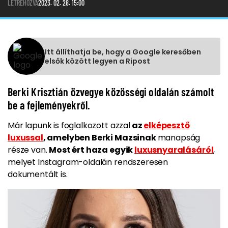
LÉTREHOZVA
2023. 02. 28. 15:00
Itt állíthatja be, hogy a Google keresőben
elsők között legyen a Ripost
Berki Krisztián özvegye közösségi oldalán számolt
be a fejleményekről.
Már lapunk is foglalkozott azzal
az
elképesztő
luxussal
, amelyben Berki Mazsinak
manapság
része van.
Most ért haza egyik
luxusnyaralásáról
,
melyet Instagram-oldalán rendszeresen
dokumentált is.