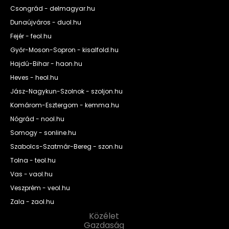
Csongrád - delmagyar.hu
Dunaújváros - duol.hu
Fejér - feol.hu
Győr-Moson-Sopron - kisalfold.hu
Hajdú-Bihar - haon.hu
Heves - heol.hu
Jász-Nagykun-Szolnok - szoljon.hu
Komárom-Esztergom - kemma.hu
Nógrád - nool.hu
Somogy - sonline.hu
Szabolcs-Szatmár-Bereg - szon.hu
Tolna - teol.hu
Vas - vaol.hu
Veszprém - veol.hu
Zala - zaol.hu
Közélet
Gazdaság