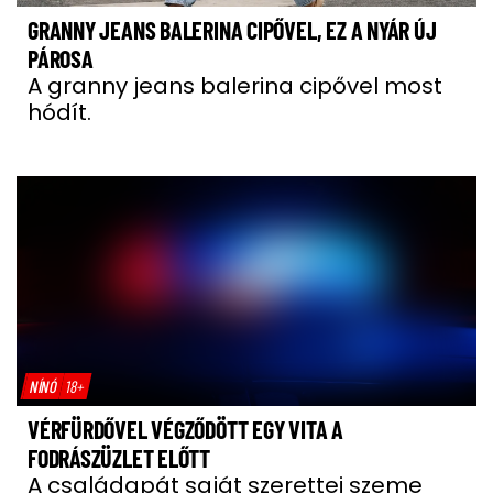
GRANNY JEANS BALERINA CIPŐVEL, EZ A NYÁR ÚJ
PÁROSA
A granny jeans balerina cipővel most
hódít.
NÍNÓ
18+
VÉRFÜRDŐVEL VÉGZŐDÖTT EGY VITA A
FODRÁSZÜZLET ELŐTT
A családapát saját szerettei szeme