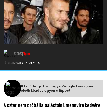
SZERZŐ
Ripost
LÉTREHOZVA
2019. 02. 28. 20:05
Itt állíthatja be, hogy a Google keresőben
elsők között legyen a Ripost
A sztár nem próbálta palástolni, mennyire kedvére