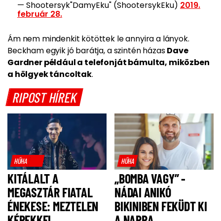
— Shootersyk"DamyEku" (ShootersykEku)
2019.
február 28.
Ám nem mindenkit kötöttek le
annyira a lányok.
Beckham egyik jó barátja,
a szintén házas
Dave
Gardner például a telefonját bámulta, miközben
a hölgyek táncoltak
.
RIPOST HÍREK
HŰHA
HŰHA
KITÁLALT A
„BOMBA VAGY” -
MEGASZTÁR FIATAL
NÁDAI ANIKÓ
ÉNEKESE: MEZTELEN
BIKINIBEN FEKÜDT KI
KÉPEKKEL
A NAPRA