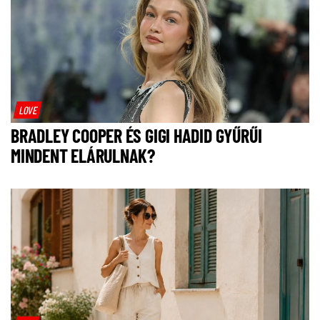
LOVE
BRADLEY COOPER ÉS GIGI HADID GYŰRŰI
MINDENT ELÁRULNAK?