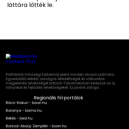
láttára lőtték le.
Portfóliónk minőségi tartalmat jelent minden olvasó számára.
Egyedülálló elérést, országos lefedettséget és változatos
megjelenési lehetőséget biztosít. Folyamatosan keressük az új
irányokat és fejlődési lehetőségeket. Ez jövőnk záloga.
Regionális hírportálok
Bács-Kiskun - baon.hu
Baranya - bama.hu
Békés - beol.hu
Borsod-Abaúj-Zemplén - boon.hu