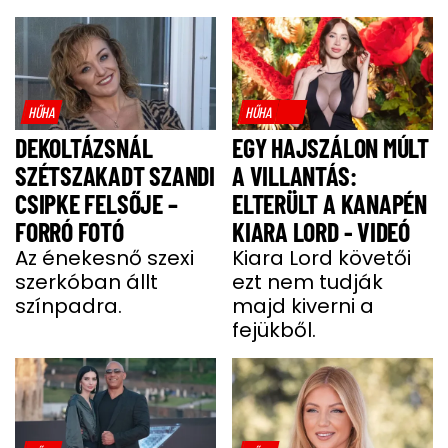
HŰHA
HŰHA
DEKOLTÁZSNÁL
EGY HAJSZÁLON MÚLT
SZÉTSZAKADT SZANDI
A VILLANTÁS:
CSIPKE FELSŐJE –
ELTERÜLT A KANAPÉN
FORRÓ FOTÓ
KIARA LORD - VIDEÓ
Az énekesnő szexi
Kiara Lord követői
szerkóban állt
ezt nem tudják
színpadra.
majd kiverni a
fejükből.