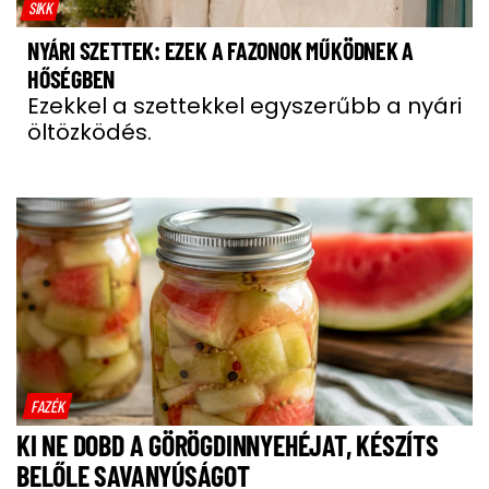
SIKK
NYÁRI SZETTEK: EZEK A FAZONOK MŰKÖDNEK A
HŐSÉGBEN
Ezekkel a szettekkel egyszerűbb a nyári
öltözködés.
FAZÉK
KI NE DOBD A GÖRÖGDINNYEHÉJAT, KÉSZÍTS
BELŐLE SAVANYÚSÁGOT