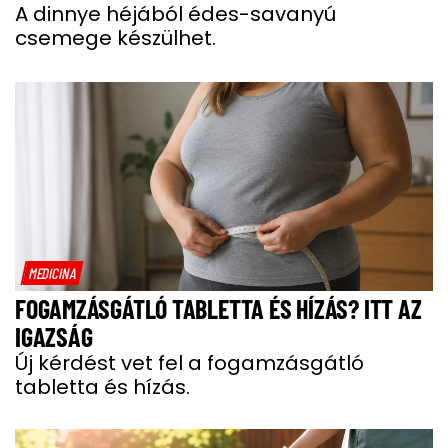
A dinnye héjából édes-savanyú
csemege készülhet.
MEDICINA
FOGAMZÁSGÁTLÓ TABLETTA ÉS HÍZÁS? ITT AZ
IGAZSÁG
Új kérdést vet fel a fogamzásgátló
tabletta és hízás.