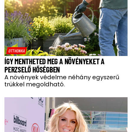
OTTHONKA
ÍGY MENTHETED MEG A NÖVÉNYEKET A
PERZSELŐ HŐSÉGBEN
A növények védelme néhány egyszerű
trükkel megoldható.