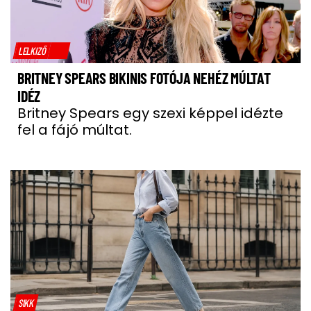
LELKIZŐ
BRITNEY SPEARS BIKINIS FOTÓJA NEHÉZ MÚLTAT
IDÉZ
Britney Spears egy szexi képpel idézte
fel a fájó múltat.
SIKK