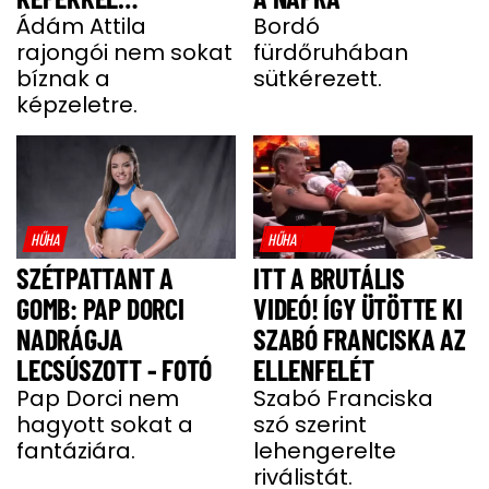
HALMOZZÁK EL A
Ádám Attila
Bordó
rajongói nem sokat
fürdőruhában
RAJONGÓI
bíznak a
sütkérezett.
képzeletre.
HŰHA
HŰHA
SZÉTPATTANT A
ITT A BRUTÁLIS
GOMB: PAP DORCI
VIDEÓ! ÍGY ÜTÖTTE KI
NADRÁGJA
SZABÓ FRANCISKA AZ
LECSÚSZOTT - FOTÓ
ELLENFELÉT
Pap Dorci nem
Szabó Franciska
hagyott sokat a
szó szerint
fantáziára.
lehengerelte
riválistát.