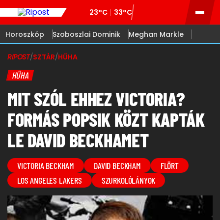
23°C
33°C
Horoszkóp
Szoboszlai Dominik
Meghan Markle
RIPOST
/
SZTÁR
/
HŰHA
HŰHA
MIT SZÓL EHHEZ VICTORIA?
FORMÁS POPSIK KÖZT KAPTÁK
LE DAVID BECKHAMET
VICTORIA BECKHAM
DAVID BECKHAM
FLÖRT
LOS ANGELES LAKERS
SZURKOLÓLÁNYOK