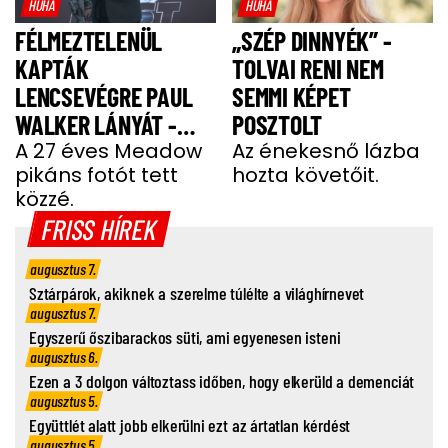
HŰHA
HŰHA
FÉLMEZTELENÜL
„SZÉP DINNYÉK” -
KAPTÁK
TOLVAI RENI NEM
LENCSEVÉGRE PAUL
SEMMI KÉPET
WALKER LÁNYÁT -
POSZTOLT
FOTÓ
A 27 éves Meadow
Az énekesnő lázba
pikáns fotót tett
hozta követőit.
közzé.
FRISS HÍREK
augusztus 7.
Sztárpárok, akiknek a szerelme túlélte a világhírnevet
augusztus 7.
Egyszerű őszibarackos süti, ami egyenesen isteni
augusztus 6.
Ezen a 3 dolgon változtass időben, hogy elkerüld a demenciát
augusztus 5.
Együttlét alatt jobb elkerülni ezt az ártatlan kérdést
augusztus 5.