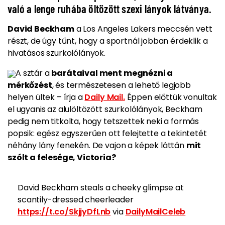
való a lenge ruhába öltözött szexi lányok látványa.
David Beckham
a Los Angeles Lakers meccsén vett
részt, de úgy tűnt, hogy
a sportnál jobban érdeklik a
hivatásos szurkolólányok.
A sztár a
barátaival ment megnézni a
mérkőzést
, és természetesen a lehető legjobb
helyen ültek – írja a
Daily Mail.
Éppen előttük vonultak
el ugyanis az alulöltözött szurkolólányok,
Beckham
pedig nem titkolta, hogy tetszettek neki a formás
popsik
: egész egyszerűen ott felejtette a tekintetét
néhány lány fenekén.
De vajon a képek láttán
mit
szólt a felesége, Victoria?
David Beckham steals a cheeky glimpse at
scantily-dressed cheerleader
https://t.co/SkjjyDfLnb
via
DailyMailCeleb